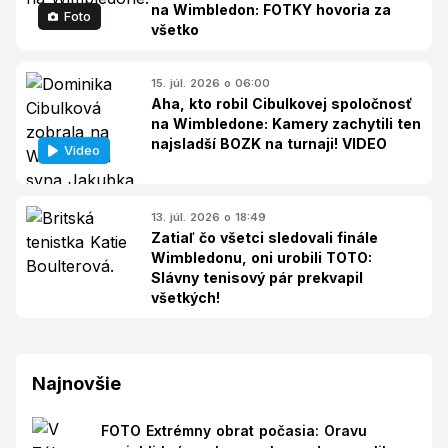
na Wimbledon: FOTKY hovoria za
Foto
všetko
15. júl. 2026 o 06:00
Aha, kto robil Cibulkovej spoločnosť
na Wimbledone: Kamery zachytili ten
najsladší BOZK na turnaji! VIDEO
Video
13. júl. 2026 o 18:49
Zatiaľ čo všetci sledovali finále
Wimbledonu, oni urobili TOTO:
Slávny tenisový pár prekvapil
všetkých!
Najnovšie
FOTO Extrémny obrat počasia: Oravu