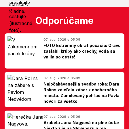
Odporúčame
07. aug. 2026 o 05:09
FOTO Extrémny obrat počasia: Oravu
zasiahli krúpy ako orechy, voda sa
valila po ceste!
07. aug. 2026 o 05:09
Najočakávanejšia svadba roka: Dara
Rolins zdieľala záber z nádherného
miesta. Zamilovaný pohľad na Pavla
hovorí za všetko
07. aug. 2026 o 05:09
Arabela Jana Nagyová na plné ústa:
Niekto žije na Slovensku a má