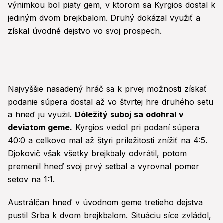
výnimkou bol piaty gem, v ktorom sa Kyrgios dostal k
jediným dvom brejkbalom. Druhý dokázal využiť a
získal úvodné dejstvo vo svoj prospech.
Najvyššie nasadený hráč sa k prvej možnosti získať
podanie súpera dostal až vo štvrtej hre druhého setu
a hneď ju využil.
Dôležitý súboj sa odohral v
deviatom geme.
Kyrgios viedol pri podaní súpera
40:0 a celkovo mal až štyri príležitosti znížiť na 4:5.
Djokovič však všetky brejkbaly odvrátil, potom
premenil hneď svoj prvý setbal a vyrovnal pomer
setov na 1:1.
Austrálčan hneď v úvodnom geme tretieho dejstva
pustil Srba k dvom brejkbalom. Situáciu síce zvládol,