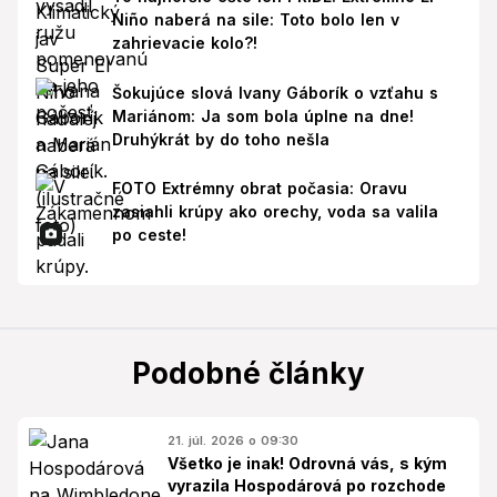
Niño naberá na sile: Toto bolo len v
zahrievacie kolo?!
Šokujúce slová Ivany Gáborík o vzťahu s
Mariánom: Ja som bola úplne na dne!
Druhýkrát by do toho nešla
FOTO Extrémny obrat počasia: Oravu
zasiahli krúpy ako orechy, voda sa valila
po ceste!
Podobné články
21. júl. 2026 o 09:30
Všetko je inak! Odrovná vás, s kým
vyrazila Hospodárová po rozchode