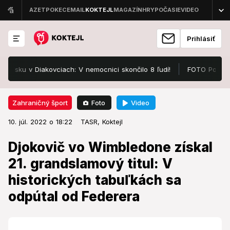
Prihlásiť
 Diakovciach: V nemocnici skončilo 8 ľudí!
FOTO Pozrite, v čom s
Foto
Video
Zahraničný šport
10. júl. 2022 o 18:22
Zahraničný šport
10. júl. 2022 o 18:22
Djokovič vo Wimbledone získal 21.
TASR,
Koktejl
grandslamový titul: V historických
Djokovič vo Wimbledone získal
tabuľkách sa odpútal od Federera
21. grandslamový titul: V
historických tabuľkách sa
Srbský tenista Novak Djokovič siedmykrát v kariére
triumfoval vo Wimbledone.
odpútal od Federera