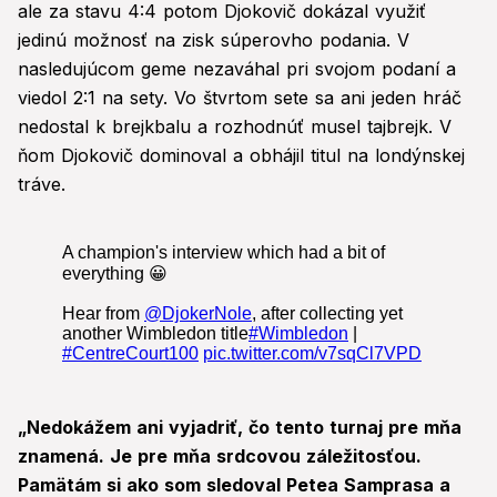
ale za stavu 4:4 potom Djokovič dokázal využiť
jedinú možnosť na zisk súperovho podania. V
nasledujúcom geme nezaváhal pri svojom podaní a
viedol 2:1 na sety. Vo štvrtom sete sa ani jeden hráč
nedostal k brejkbalu a rozhodnúť musel tajbrejk. V
ňom Djokovič dominoval a obhájil titul na londýnskej
tráve.
„Nedokážem ani vyjadriť, čo tento turnaj pre mňa
znamená. Je pre mňa srdcovou záležitosťou.
Pamätám si ako som sledoval Petea Samprasa a