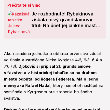
Prečítajte si viac
Je rozhodnuté! Rybakinová
získala prvý grandslamový
titul: Na účet jej cinkne mastná
suma
Ako nasadená jednotka a obhajca prvenstva zdolal
vo finále Austrálčana Nicka Kyrgiosa 4:6, 6:3, 6:4 a
7:6 (3).
Djokovič si pripísal 21. grandslamové
víťazstvo a v historickej tabuľke sa na druhom
mieste odpútal od Rogera Federera. Má o jedno
menej ako Rafael Nadal,
ktorý nemohol nastúpiť na
semifinále s Kyrgiosom pre zranenie brušného
svalstva.
Djokovič na turnaji veľkej štvorky uspel prvýkrát