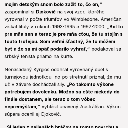
mojím detským snom bolo zažiť to, čo on,“
zaspomínal si
Djokovič
na svoj vzor, ktorého
vyrovnal v počte triumfov vo Wimbledone. Američan
získal tituly v rokoch 1993-1995 a 1997-2000.
„Bol to
pre mňa sen a teraz je pre mňa cťou, že tu stojím s
touto trofejou. Som veľmi šťastný, že tu môžem
byť a že sa mi opäť podarilo vyhrať,“
poďakoval sa
srbský tenista priamo na kurte.
Nenasadený Kyrgios odohral vyrovnaný duel s
turnajovou jednotkou, no po stretnutí priznal, že mu
už v závere dochádzali sily.
„Po takomto výkone
potrebujem dovolenku. Možno sa ešte niekedy do
finále dostanem, ale teraz o tom vôbec
nepremýšľam,“
vyhlásil unavený Austrálčan. Výkon
súpera ocenil aj Djokovič.
„Si jeden z najlepších hráčov na tomto povrchu a