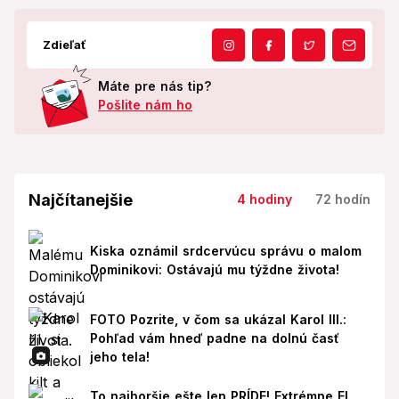
Zdieľať
Máte pre nás tip?
Pošlite nám ho
Najčítanejšie
4 hodiny
72 hodín
Kiska oznámil srdcervúcu správu o malom
Dominikovi: Ostávajú mu týždne života!
FOTO Pozrite, v čom sa ukázal Karol III.:
Pohľad vám hneď padne na dolnú časť
jeho tela!
To najhoršie ešte len PRÍDE! Extrémne El