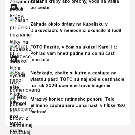
zasiahli krúpy ako orechy, voda sa valila
po ceste!
Záhada okolo drámy na kúpalisku v
Diakovciach: V nemocnici skončilo 8 ľudí!
FOTO Pozrite, v čom sa ukázal Karol III.:
Pohľad vám hneď padne na dolnú časť
jeho tela!
Nečakajte, zbaľte si kufre a cestujte na
vlastnú päsť! TOTO sú najlepšie destinácie
na rok 2026 ocenené travelblogermi
Mrazivý koniec rutinného ponoru: Telo
elitného záchranára Jana našli v hĺbke 186
metrov!