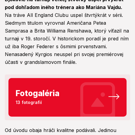
pod dohľadom iného trénera ako Mariána Vajdu.
Na tráve All England Clubu uspel štvrtýkrát v sérii.
Siedmym titulom vyrovnal Američana Petea
Samprasa a Brita Williama Renshawa, ktorý víťazil na
turnaji v 19. storočí. V historickom poradí je pred ním
už iba Roger Federer s ôsmimi prvenstvami.
Nenasadený Kyrgios neuspel pri svojej premiérovej
účasti v grandslamovom finále.
Fotogaléria
13 fotografií
Od úvodu obaja hráči kvalitne podávali. Jedinou