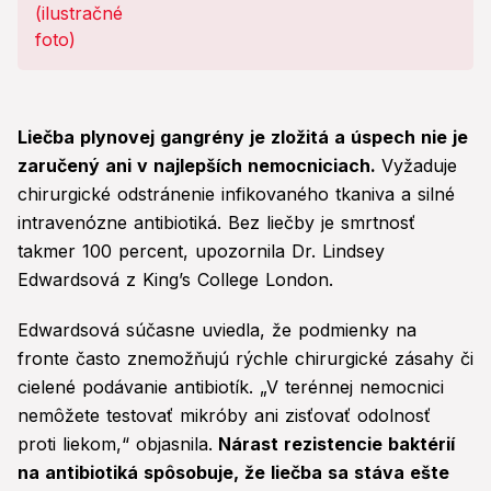
Liečba plynovej gangrény je zložitá a úspech nie je
zaručený ani v najlepších nemocniciach.
Vyžaduje
chirurgické odstránenie infikovaného tkaniva a silné
intravenózne antibiotiká. Bez liečby je smrtnosť
takmer 100 percent, upozornila Dr. Lindsey
Edwardsová z King’s College London.
Edwardsová súčasne uviedla, že podmienky na
fronte často znemožňujú rýchle chirurgické zásahy či
cielené podávanie antibiotík. „V terénnej nemocnici
nemôžete testovať mikróby ani zisťovať odolnosť
proti liekom,“ objasnila.
Nárast rezistencie baktérií
na antibiotiká spôsobuje, že liečba sa stáva ešte