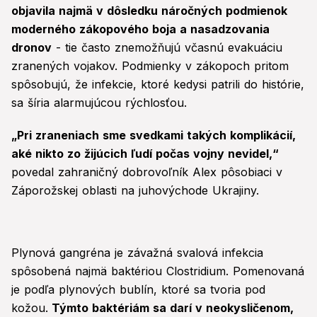
objavila najmä v dôsledku náročných podmienok
moderného zákopového boja a nasadzovania
dronov
- tie často znemožňujú včasnú evakuáciu
zranených vojakov. Podmienky v zákopoch pritom
spôsobujú, že infekcie, ktoré kedysi patrili do histórie,
sa šíria alarmujúcou rýchlosťou.
„Pri zraneniach sme svedkami takých komplikácií,
aké nikto zo žijúcich ľudí počas vojny nevidel,“
povedal zahraničný dobrovoľník Alex pôsobiaci v
Záporožskej oblasti na juhovýchode Ukrajiny.
Plynová gangréna je závažná svalová infekcia
spôsobená najmä baktériou Clostridium. Pomenovaná
je podľa plynových bublín, ktoré sa tvoria pod
kožou.
Týmto baktériám sa darí v neokysličenom,