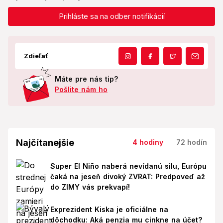
Prihláste sa na odber notifikácií
Zdieľať
Máte pre nás tip?
Pošlite nám ho
Najčítanejšie
4 hodiny
72 hodín
Super El Niño naberá nevídanú silu, Európu
čaká na jeseň divoký ZVRAT: Predpoveď až
do ZIMY vás prekvapí!
Exprezident Kiska je oficiálne na
dôchodku: Aká penzia mu cinkne na účet?