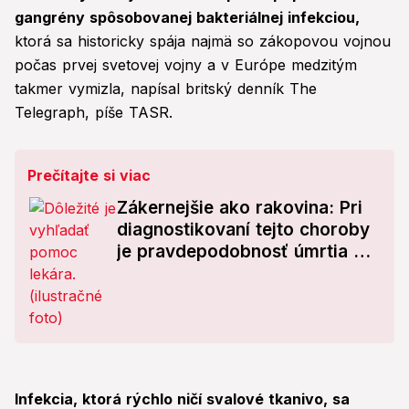
gangrény spôsobovanej bakteriálnej infekciou,
ktorá sa historicky spája najmä so zákopovou vojnou
počas prvej svetovej vojny a v Európe medzitým
takmer vymizla, napísal britský denník The
Telegraph, píše TASR.
Prečítajte si viac
Zákernejšie ako rakovina: Pri
diagnostikovaní tejto choroby
je pravdepodobnosť úmrtia do
5 rokov až 50 %!
Infekcia, ktorá rýchlo ničí svalové tkanivo, sa