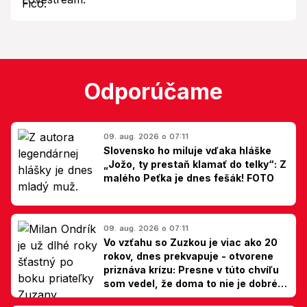
Odporúčame
09. aug. 2026 o 07:11
Slovensko ho miluje vďaka hláške
„Jožo, ty prestaň klamať do telky“: Z
malého Peťka je dnes fešák! FOTO
09. aug. 2026 o 07:11
Vo vzťahu so Zuzkou je viac ako 20
rokov, dnes prekvapuje - otvorene
priznáva krízu: Presne v túto chvíľu
som vedel, že doma to nie je dobré,
hovorí Milan Ondrík