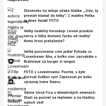
Slovensko ho miluje vďaka hláške „Jožo, ty
prestaň klamať do telky“: Z malého Peťka
je dnes fešák! FOTO
Veľký nedeľný horoskop: Levom prasknú
nervy a Váhy dostanú facku od reality!
Komu hrozí preťaženie?
Veľké porovnanie cien jedla! Pohoda vs.
Lovestream: Aha, o koľko viac zacvakáte v
Bratislave za burger či langoš
FOTO z Lovestreamu: Pozrite, s kým
žúroval Sulíkov syn! Zapózoval po boku
výraznej tváre Smeru
Vážne slová Fica o klimatických zmenách:
Stačí sa pozrieť na teplomer a na hladiny
našich vôd!