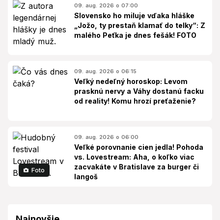
09. aug. 2026 o 07:00
Slovensko ho miluje vďaka hláške
„Jožo, ty prestaň klamať do telky“: Z
malého Peťka je dnes fešák! FOTO
09. aug. 2026 o 06:15
Veľký nedeľný horoskop: Levom
prasknú nervy a Váhy dostanú facku
od reality! Komu hrozí preťaženie?
09. aug. 2026 o 06:00
Veľké porovnanie cien jedla! Pohoda
vs. Lovestream: Aha, o koľko viac
zacvakáte v Bratislave za burger či
Foto
langoš
Najnovšie