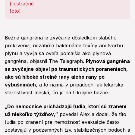
Bežná gangréna je zvyčajne dôsledkom slabého
prekrvenia, nezahŕňa bakteriálne toxíny ani tvorbu
plynu a vyvíja sa oveľa pomalšie ako plynová
gangréna, objasnil The Telegraph.
Plynová gangréna
sa zvyčajne objaví po traumatických poraneniach,
ako sú hlboké strelné rany alebo rany po
výbušninách
, a to najmä v prípadoch, ak lekárska
starostlivosť mešká, čo je na Ukrajine bežné.
„Do nemocnice prichádzajú ľudia, ktorí sú zranení
už niekoľko týždňov,“
povedal Alex a dodal, že títo
ľudia po zranení pre nemožnosť evakuácie často
zostávajú v podzemných tzv. stabilizačných bodoch a