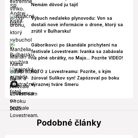
Nemám dôvod ju tajiť
Výbuch neďaleko plynovodu: Von sa
dostali nové informácie o drone, ktorý sa
zrútil v Bulharsku!
Gáboríkovci po škandále prichytení na
festivale Lovestream: Ivanka sa zabávala
na plné obrátky, no Majo... Pozrite VIDEO!
FOTO z Lovestreamu: Pozrite, s kým
žúroval Sulíkov syn! Zapózoval po boku
výraznej tváre Smeru
Podobné články