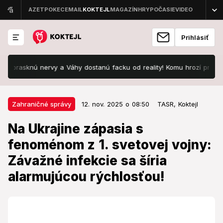
Prihlásiť
knú nervy a Váhy dostanú facku od reality! Komu hrozí preťaženie?
12. nov. 2025 o 08:50
Zahraničné správy
Zahraničné správy
12. nov. 2025 o 08:50
TASR,
Koktejl
Na Ukrajine zápasia s fenoménom
Na Ukrajine zápasia s
z 1. svetovej vojny: Závažné
fenoménom z 1. svetovej vojny:
infekcie sa šíria alarmujúcou
Závažné infekcie sa šíria
rýchlosťou!
alarmujúcou rýchlosťou!
Infekcia v Európe medzitým takmer vymizla.