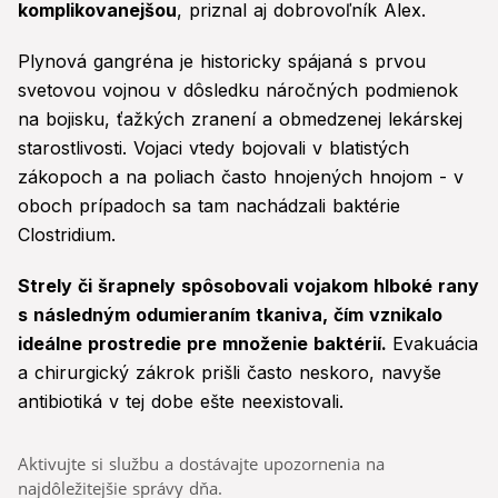
komplikovanejšou
, priznal aj dobrovoľník Alex.
Plynová gangréna je historicky spájaná s prvou
svetovou vojnou v dôsledku náročných podmienok
na bojisku, ťažkých zranení a obmedzenej lekárskej
starostlivosti. Vojaci vtedy bojovali v blatistých
zákopoch a na poliach často hnojených hnojom - v
oboch prípadoch sa tam nachádzali baktérie
Clostridium.
Strely či šrapnely spôsobovali vojakom hlboké rany
s následným odumieraním tkaniva, čím vznikalo
ideálne prostredie pre množenie baktérií.
Evakuácia
a chirurgický zákrok prišli často neskoro, navyše
antibiotiká v tej dobe ešte neexistovali.
Aktivujte si službu a dostávajte upozornenia na
najdôležitejšie správy dňa.