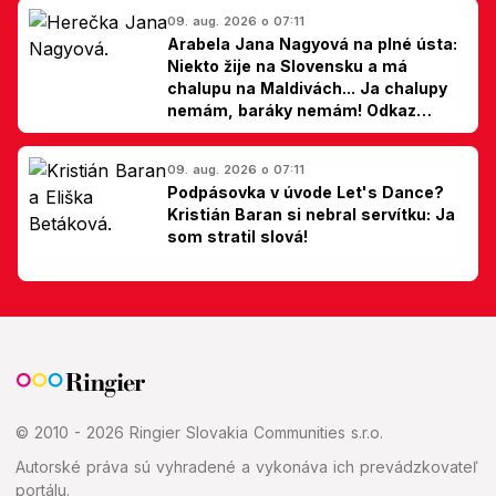
09. aug. 2026 o 07:11
Arabela Jana Nagyová na plné ústa:
Niekto žije na Slovensku a má
chalupu na Maldivách... Ja chalupy
nemám, baráky nemám! Odkaz
Slovákom
09. aug. 2026 o 07:11
Podpásovka v úvode Let's Dance?
Kristián Baran si nebral servítku: Ja
som stratil slová!
© 2010 - 2026 Ringier Slovakia Communities s.r.o.
Autorské práva sú vyhradené a vykonáva ich prevádzkovateľ
portálu.