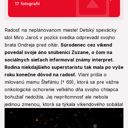
17 fotografií
Radosť na neplánovanom mieste! Detský spevácky
idol Miro Jaroš v pozícii svedka odprevadil svojho
brata Ondreja pred oltár.
Súrodenec cez víkend
povedal svoje áno snúbenici Zuzane, o čom na
sociálnych sieťach informoval známy interpret.
Rodina niekdajšieho superstaristu tak mala po vyše
roku konečne dôvod na radosť.
Vlani prišla o
milovanú mamu Štefániu († 69), ktorá sa pre vážne
onkologické ochorenie veľkého dňa svojho chlapca
bohužiaľ nedožila. Jej neprítomnosť ale nebola
jedinou zmenou, ktorá sa týkala víkendového sobáša!