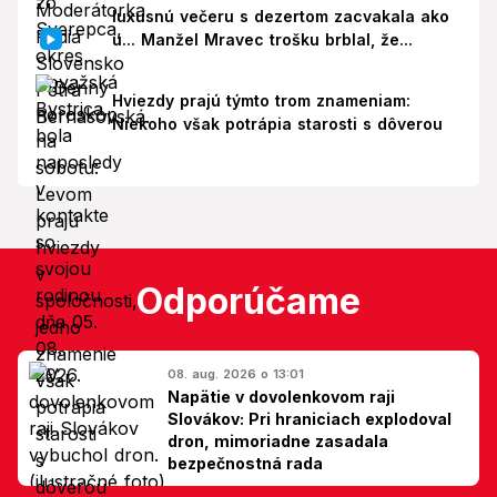
luxusnú večeru s dezertom zacvakala ako
u... Manžel Mravec trošku brblal, že...
Hviezdy prajú týmto trom znameniam:
Niekoho však potrápia starosti s dôverou
Odporúčame
08. aug. 2026 o 13:01
Napätie v dovolenkovom raji
Slovákov: Pri hraniciach explodoval
dron, mimoriadne zasadala
bezpečnostná rada