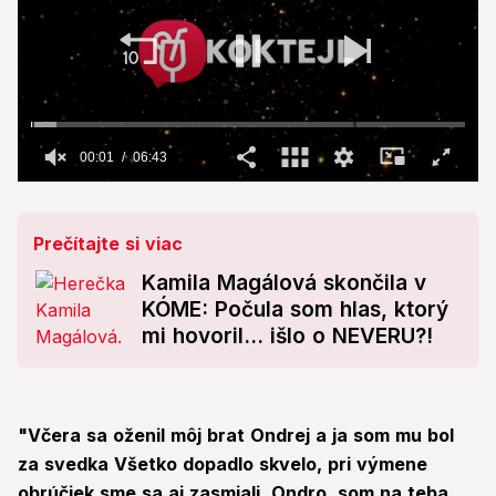
00:01
06:43
0
seconds
of
6
Prečítajte si viac
minutes,
43
Kamila Magálová skončila v
seconds
KÓME: Počula som hlas, ktorý
mi hovoril... išlo o NEVERU?!
"Včera sa oženil môj brat Ondrej a ja som mu bol
za svedka Všetko dopadlo skvelo, pri výmene
obrúčiek sme sa aj zasmiali. Ondro, som na teba