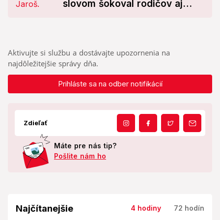
slovom šokoval rodičov aj
deti...prišlo ospravedlnenie
Aktivujte si službu a dostávajte upozornenia na
najdôležitejšie správy dňa.
Prihláste sa na odber notifikácií
Zdieľať
Máte pre nás tip?
Pošlite nám ho
Najčítanejšie
4 hodiny
72 hodín