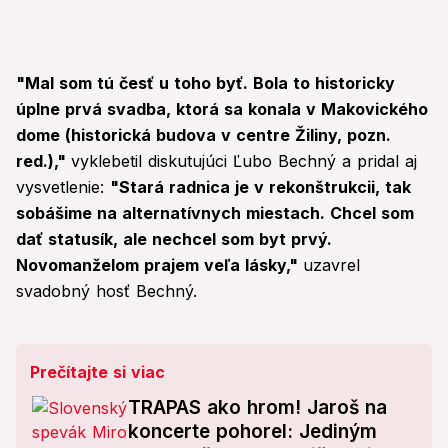
"Mal som tú česť u toho byť. Bola to historicky
úplne prvá svadba, ktorá sa konala v Makovického
dome (historická budova v centre Žiliny, pozn.
red.),"
vyklebetil diskutujúci Ľubo Bechný a pridal aj
vysvetlenie:
"Stará radnica je v rekonštrukcii, tak
sobášime na alternatívnych miestach. Chcel som
dať statusík, ale nechcel som byt prvý.
Novomanželom prajem veľa lásky,"
uzavrel
svadobný hosť Bechný.
Prečítajte si viac
TRAPAS ako hrom! Jaroš na
koncerte pohorel: Jediným