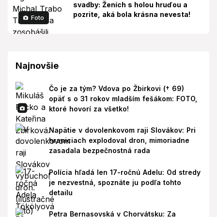
svadby: Ženích s holou hruďou a
pozrite, aká bola krásna nevesta!
Foto
Najnovšie
Čo je za tým? Vdova po Žbirkovi († 69)
opäť s o 31 rokov mladším fešákom: FOTO,
ktoré hovorí za všetko!
Napätie v dovolenkovom raji Slovákov: Pri
hraniciach explodoval dron, mimoriadne
zasadala bezpečnostná rada
Polícia hľadá len 17-ročnú Adelu: Od stredy
je nezvestná, spoznáte ju podľa tohto
detailu
Petra Bernasovská v Chorvátsku: Za