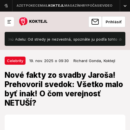
Prihlásiť
ú Adelu: Od stredy je nezvestná, spoznáte ju podľa tohto detailu
P
19. nov. 2025 o 09:30
Celebrity
Celebrity
19. nov. 2025 o 09:30
Richard Gonda,
Koktejl
Nové fakty zo svadby Jaroša!
Nové fakty zo svadby Jaroša!
Prehovoril svedok: Všetko malo
Prehovoril svedok: Všetko malo
byť inak! O čom verejnosť
byť inak! O čom verejnosť
NETUŠÍ?
NETUŠÍ?
Nedalo sa nič robiť.