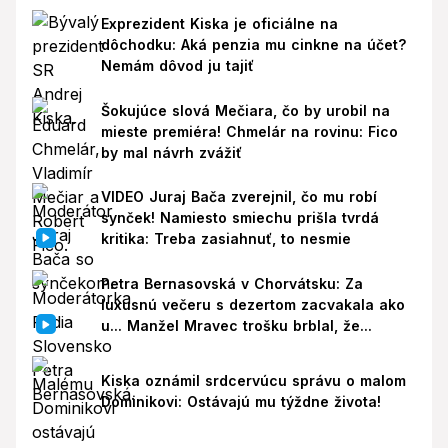
Exprezident Kiska je oficiálne na
dôchodku: Aká penzia mu cinkne na účet?
Nemám dôvod ju tajiť
Šokujúce slová Mečiara, čo by urobil na
mieste premiéra! Chmelár na rovinu: Fico
by mal návrh zvážiť
VIDEO Juraj Bača zverejnil, čo mu robí
synček! Namiesto smiechu prišla tvrdá
kritika: Treba zasiahnuť, to nesmie
Petra Bernasovská v Chorvátsku: Za
luxusnú večeru s dezertom zacvakala ako
u... Manžel Mravec trošku brblal, že...
Kiska oznámil srdcervúcu správu o malom
Dominikovi: Ostávajú mu týždne života!