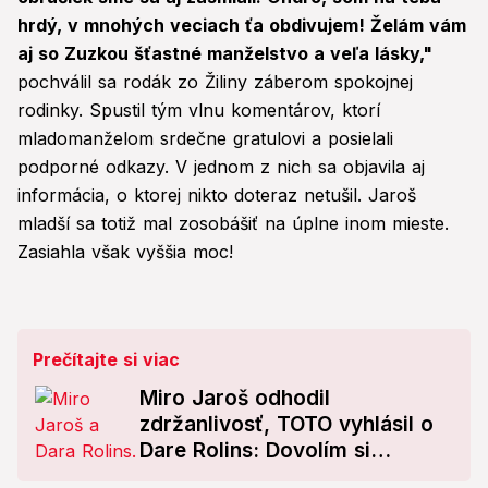
hrdý, v mnohých veciach ťa obdivujem! Želám vám
aj so Zuzkou šťastné manželstvo a veľa lásky,"
pochválil sa rodák zo Žiliny záberom spokojnej
rodinky. Spustil tým vlnu komentárov, ktorí
mladomanželom srdečne gratulovi a posielali
podporné odkazy. V jednom z nich sa objavila aj
informácia, o ktorej nikto doteraz netušil. Jaroš
mladší sa totiž mal zosobášiť na úplne inom mieste.
Zasiahla však vyššia moc!
Prečítajte si viac
Miro Jaroš odhodil
zdržanlivosť, TOTO vyhlásil o
Dare Rolins: Dovolím si
povedať, že...