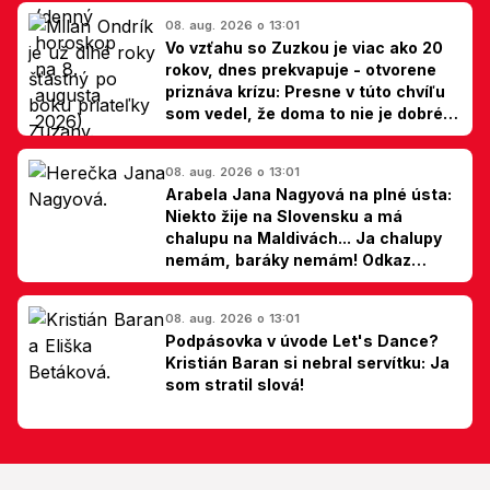
08. aug. 2026 o 13:01
Vo vzťahu so Zuzkou je viac ako 20
rokov, dnes prekvapuje - otvorene
priznáva krízu: Presne v túto chvíľu
som vedel, že doma to nie je dobré,
hovorí Milan Ondrík
08. aug. 2026 o 13:01
Arabela Jana Nagyová na plné ústa:
Niekto žije na Slovensku a má
chalupu na Maldivách... Ja chalupy
nemám, baráky nemám! Odkaz
Slovákom
08. aug. 2026 o 13:01
Podpásovka v úvode Let's Dance?
Kristián Baran si nebral servítku: Ja
som stratil slová!