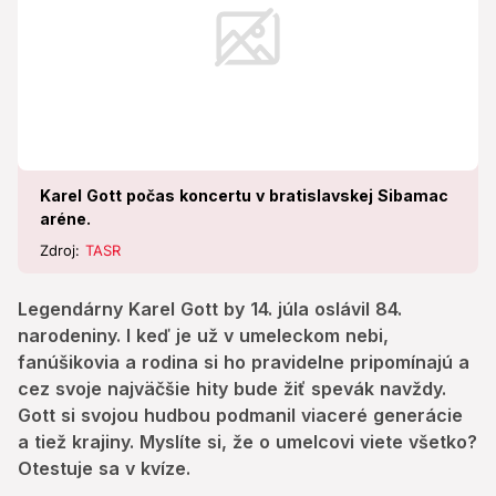
krajiny. Myslíte si, že o umelcovi viete všetko?
Otestuje sa v kvíze.
Karel Gott počas koncertu v bratislavskej Sibamac
aréne.
Zdroj:
TASR
Legendárny Karel Gott by 14. júla oslávil 84.
narodeniny. I keď je už v umeleckom nebi,
fanúšikovia a rodina si ho pravidelne pripomínajú a
cez svoje najväčšie hity bude žiť spevák navždy.
Gott si svojou hudbou podmanil viaceré generácie
a tiež krajiny. Myslíte si, že o umelcovi viete všetko?
Otestuje sa v kvíze.