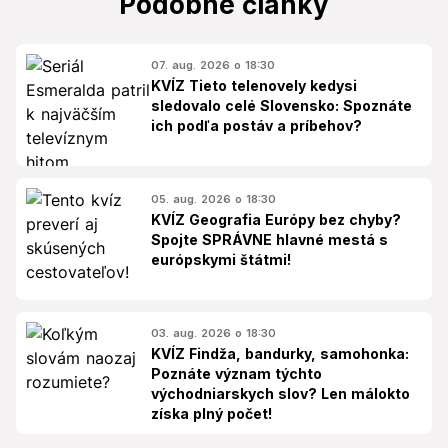
Podobné články
07. aug. 2026 o 18:30
KVÍZ Tieto telenovely kedysi
sledovalo celé Slovensko: Spoznáte
ich podľa postáv a príbehov?
05. aug. 2026 o 18:30
KVÍZ Geografia Európy bez chyby?
Spojte SPRÁVNE hlavné mestá s
európskymi štátmi!
03. aug. 2026 o 18:30
KVÍZ Findža, bandurky, samohonka:
Poznáte význam týchto
východniarskych slov? Len málokto
získa plný počet!