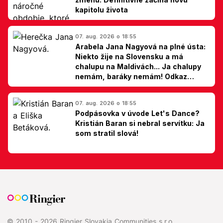
kapitolu života
07. aug. 2026 o 18:55
Arabela Jana Nagyová na plné ústa:
Niekto žije na Slovensku a má
chalupu na Maldivách... Ja chalupy
nemám, baráky nemám! Odkaz
Slovákom
07. aug. 2026 o 18:55
Podpásovka v úvode Let's Dance?
Kristián Baran si nebral servítku: Ja
som stratil slová!
© 2010 - 2026 Ringier Slovakia Communities s.r.o.