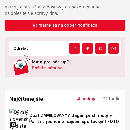
Aktivujte si službu a dostávajte upozornenia na
najdôležitejšie správy dňa.
Prihláste sa na odber notifikácií
Zdieľať
Máte pre nás tip?
Pošlite nám ho
Najčítanejšie
4 hodiny
72 hodín
Opäť ZAMILOVANÝ? Sagan pristihnutý v
Paríži s jednou z najsexi športovkýň! FOTO