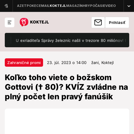
Prihlásiť
U exriaditeľa Správy železníc našli v trezore 80 miliónov! Polícia obv
23. júl. 2023 o 14:00
Zahraničné promi
Zahraničné promi
23. júl. 2023 o 14:00
žani,
Koktejl
Koľko toho viete o božskom
Koľko toho viete o božskom
Gottovi († 80)? KVÍZ zvládne na
Gottovi († 80)? KVÍZ zvládne na
plný počet len pravý fanúšik
plný počet len pravý fanúšik
Legendárny Karel Gott by 14. júla oslávil 84.
narodeniny. I keď je už v umeleckom nebi,
fanúšikovia a rodina si ho pravidelne pripomínajú a
cez svoje najväčšie hity bude žiť spevák navždy. Gott
si svojou hudbou podmanil viaceré generácie a tiež