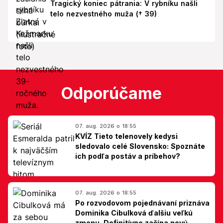
Tragický koniec pátrania: V rybníku našli
telo nezvestného muža († 39)
Odporúčame
07. aug. 2026 o 18:55
KVÍZ Tieto telenovely kedysi
sledovalo celé Slovensko: Spoznáte
ich podľa postáv a príbehov?
07. aug. 2026 o 18:55
Po rozvodovom pojednávaní priznáva
Dominika Cibulková ďalšiu veľkú
zmenu. Definitívne začína novú