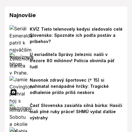
Najnovšie
KVÍZ Tieto telenovely kedysi sledovalo celé
Slovensko: Spoznáte ich podľa postáv a
príbehov?
U exriaditeľa Správy železníc našli v
trezore 80 miliónov! Polícia obvinila päť
ľudí
Navonok zdravý športovec († 15) si
nahmatal nenápadné hrčky: Tragické
odhalenie prišlo príliš neskoro
Časť Slovenska zasiahla silná búrka: Hasiči
mali plné ruky práce! SHMÚ vydal ďalšie
výstrahy