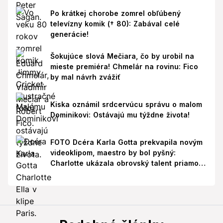
Po krátkej chorobe zomrel obľúbený
televízny komik († 80): Zabával celé
generácie!
Šokujúce slová Mečiara, čo by urobil na
mieste premiéra! Chmelár na rovinu: Fico
by mal návrh zvážiť
Kiska oznámil srdcervúcu správu o malom
Dominikovi: Ostávajú mu týždne života!
FOTO Dcéra Karla Gotta prekvapila novým
videoklipom, maestro by bol pyšný:
Charlotte ukázala obrovský talent priamo v
Paríži!