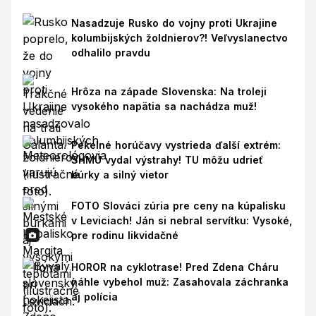
Nasadzuje Rusko do vojny proti Ukrajine
kolumbijských žoldnierov?! Veľvyslanectvo
odhalilo pravdu
Hrôza na západe Slovenska: Na troleji
vysokého napätia sa nachádza muž!
Pekelné horúčavy vystrieda ďalší extrém:
SHMÚ vydal výstrahy! TU môžu udrieť
búrky a silný vietor
FOTO Slováci zúria pre ceny na kúpalisku
v Leviciach! Ján si nebral servítku: Vysoké,
pre rodinu likvidačné
HOROR na cyklotrase! Pred Zdena Cháru
náhle vybehol muž: Zasahovala záchranka
aj polícia