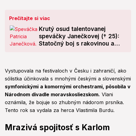
Prečítajte si viac
Krutý osud talentovanej
speváčky Janečkovej († 25):
Statočný boj s rakovinou a
krásny odkaz manželovi!
Vystupovala na festivaloch v Česku i zahraničí, ako
sólistka účinkovala s mnohými českými a slovenskými
symfonickými a komornými orchestrami, pôsobila v
Národnom divadle moravskosliezskom.
Vlani
oznámila, že bojuje so zhubným nádorom prsníka.
Tento rok sa vydala za herca Vlastimila Burdu.
Mrazivá spojitosť s Karlom