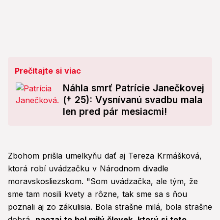
Prečítajte si viac
Náhla smrť Patrície Janečkovej
(† 25): Vysnívanú svadbu mala
len pred pár mesiacmi!
Zbohom prišla umelkyňu dať aj Tereza Krmášková,
ktorá robí uvádzačku v Národnom divadle
moravskosliezskom. "Som uvádzačka, ale tým, že
sme tam nosili kvety a rôzne, tak sme sa s ňou
poznali aj zo zákulisia. Bola strašne milá, bola strašne
dobrá,
naozaj to bol milý človek, ktorý si toto