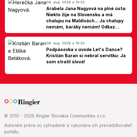
06. aug. 2026 o 10:32
Arabela Jana Nagyová na plné ústa:
Niekto žije na Slovensku a má
chalupu na Maldivách... Ja chalupy
nemám, baráky nemám! Odkaz
Slovákom
06. aug. 2026 o 10:32
Podpásovka v úvode Let's Dance?
Kristián Baran si nebral servítku: Ja
som stratil slová!
© 2010 - 2026 Ringier Slovakia Communities s.r.o.
Autorské práva sú vyhradené a vykonáva ich prevádzkovateľ
portálu.