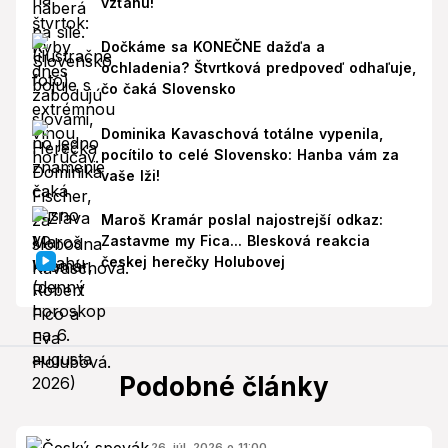
vzťahu!
Dočkáme sa KONEČNE dažďa a
ochladenia? Štvrtková predpoveď odhaľuje,
čo čaká Slovensko
Dominika Kavaschová totálne vypenila,
pocítilo to celé Slovensko: Hanba vám za
vaše lži!
Maroš Kramár poslal najostrejší odkaz:
Zastavme my Fica... Blesková reakcia
českej herečky Holubovej
Podobné články
26. júl. 2026 o 11:00