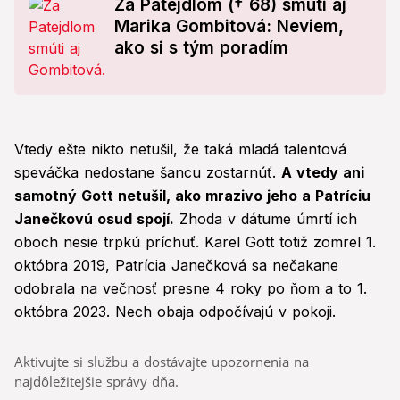
Za Patejdlom († 68) smúti aj
Marika Gombitová: Neviem,
ako si s tým poradím
Vtedy ešte nikto netušil, že taká mladá talentová
speváčka nedostane šancu zostarnúť.
A vtedy ani
samotný Gott netušil, ako mrazivo jeho a Patríciu
Janečkovú osud spojí.
Zhoda v dátume úmrtí ich
oboch nesie trpkú príchuť. Karel Gott totiž zomrel 1.
októbra 2019, Patrícia Janečková sa nečakane
odobrala na večnosť presne 4 roky po ňom a to 1.
októbra 2023. Nech obaja odpočívajú v pokoji.
Aktivujte si službu a dostávajte upozornenia na
najdôležitejšie správy dňa.