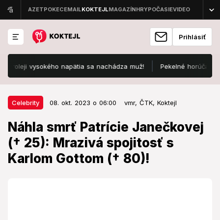
Prihlásiť
ji vysokého napätia sa nachádza muž!
Pekelné horúčavy vystrieda
08. okt. 2023 o 06:00
Celebrity
Celebrity
08. okt. 2023 o 06:00
vmr,
ČTK,
Koktejl
Náhla smrť Patrície Janečkovej (†
Náhla smrť Patrície Janečkovej
25): Mrazivá spojitosť s Karlom
(† 25): Mrazivá spojitosť s
Gottom († 80)!
Karlom Gottom († 80)!
Dali jej posledné zbohom.