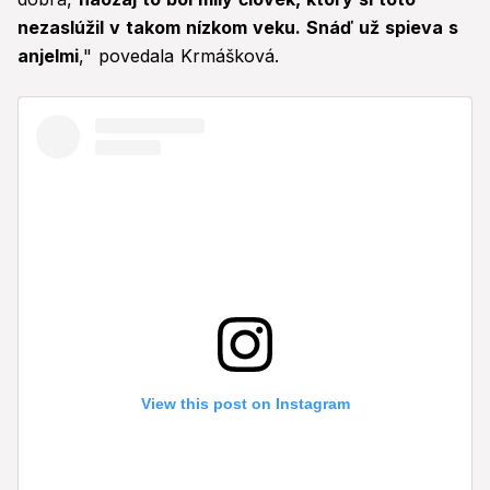
nezaslúžil v takom nízkom veku. Snáď už spieva s
anjelmi
," povedala Krmášková.