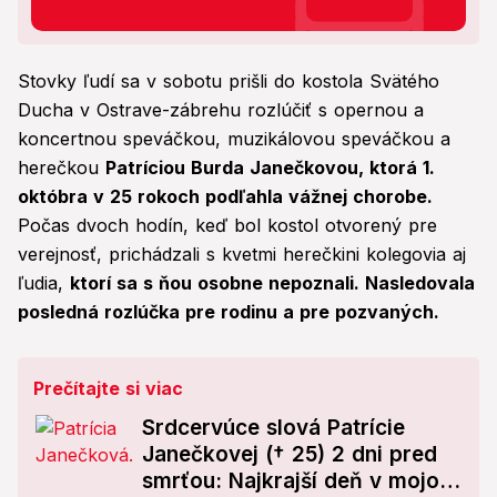
Stovky ľudí sa v sobotu prišli do kostola Svätého
Ducha v Ostrave-zábrehu rozlúčiť s opernou a
koncertnou speváčkou, muzikálovou speváčkou a
herečkou
Patríciou Burda Janečkovou, ktorá 1.
októbra v 25 rokoch podľahla vážnej chorobe.
Počas dvoch hodín, keď bol kostol otvorený pre
verejnosť, prichádzali s kvetmi herečkini kolegovia aj
ľudia,
ktorí sa s ňou osobne nepoznali. Nasledovala
posledná rozlúčka pre rodinu a pre pozvaných.
Prečítajte si viac
Srdcervúce slová Patrície
Janečkovej († 25) 2 dni pred
smrťou: Najkrajší deň v mojom