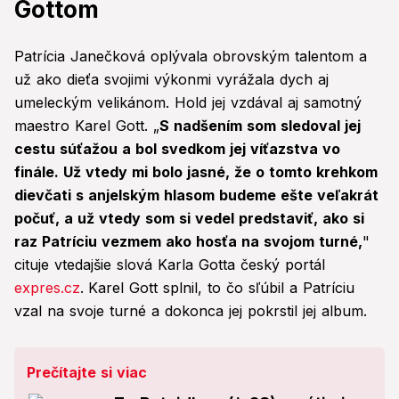
Gottom
Patrícia Janečková oplývala obrovským talentom a
už ako dieťa svojimi výkonmi vyrážala dych aj
umeleckým velikánom. Hold jej vzdával aj samotný
maestro Karel Gott. „
S nadšením som sledoval jej
cestu súťažou a bol svedkom jej víťazstva vo
finále. Už vtedy mi bolo jasné, že o tomto krehkom
dievčati s anjelským hlasom budeme ešte veľakrát
počuť, a už vtedy som si vedel predstaviť, ako si
raz Patríciu vezmem ako hosťa na svojom turné,
"
cituje vtedajšie slová Karla Gotta český portál
expres.cz
.
Karel Gott splnil, to čo sľúbil a Patríciu
vzal na svoje turné a dokonca jej pokrstil jej album.
Prečítajte si viac