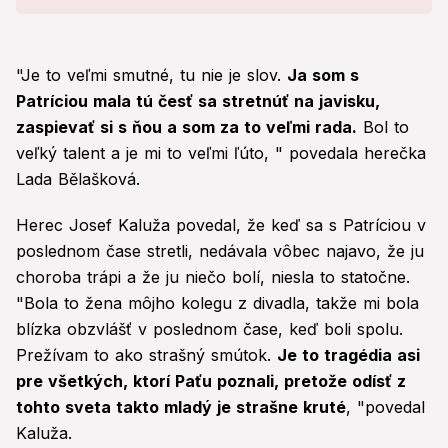
živote
"Je to veľmi smutné, tu nie je slov.
Ja som s
Patríciou mala tú česť sa stretnúť na javisku,
zaspievať si s ňou a som za to veľmi rada.
Bol to
veľký talent a je mi to veľmi ľúto, " povedala herečka
Lada Bělašková.
Herec Josef Kaluža povedal, že keď sa s Patríciou v
poslednom čase stretli, nedávala vôbec najavo, že ju
choroba trápi a že ju niečo bolí, niesla to statočne.
"Bola to žena môjho kolegu z divadla, takže mi bola
blízka obzvlášť v poslednom čase, keď boli spolu.
Prežívam to ako strašný smútok.
Je to tragédia asi
pre všetkých, ktorí Paťu poznali, pretože odísť z
tohto sveta takto mladý je strašne kruté
, "povedal
Kaluža.