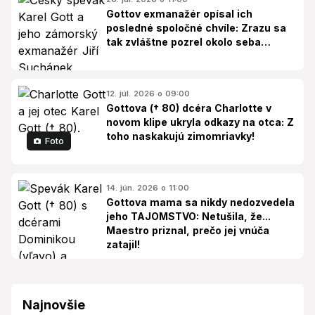
Gottov exmanažér opísal ich
posledné spoločné chvíle: Zrazu sa
tak zvláštne pozrel okolo seba…
12. júl. 2026 o 09:00
Gottova († 80) dcéra Charlotte v
novom klipe ukryla odkazy na otca: Z
toho naskakujú zimomriavky!
Foto
14. jún. 2026 o 11:00
Gottova mama sa nikdy nedozvedela
jeho TAJOMSTVO: Netušila, že...
Maestro priznal, prečo jej vnúča
zatajil!
Najnovšie