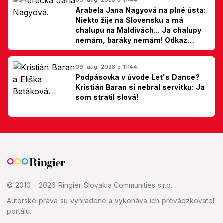
Arabela Jana Nagyová na plné ústa:
Niekto žije na Slovensku a má
chalupu na Maldivách... Ja chalupy
nemám, baráky nemám! Odkaz
Slovákom
09. aug. 2026 o 11:44
Podpásovka v úvode Let's Dance?
Kristián Baran si nebral servítku: Ja
som stratil slová!
© 2010 - 2026 Ringier Slovakia Communities s.r.o.
Autorské práva sú vyhradené a vykonáva ich prevádzkovateľ
portálu.