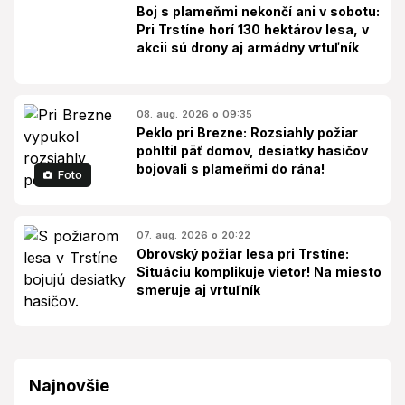
Boj s plameňmi nekončí ani v sobotu:
Pri Trstíne horí 130 hektárov lesa, v
akcii sú drony aj armádny vrtuľník
08. aug. 2026 o 09:35
Peklo pri Brezne: Rozsiahly požiar
pohltil päť domov, desiatky hasičov
bojovali s plameňmi do rána!
Foto
07. aug. 2026 o 20:22
Obrovský požiar lesa pri Trstíne:
Situáciu komplikuje vietor! Na miesto
smeruje aj vrtuľník
Najnovšie