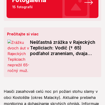
15 fotografií
Prečítajte si viac
Nešťastná zrážka v Rajeckých
Tepliciach: Vodič († 65)
podľahol zraneniam, dvaja
skončili v nemocnici
Hasiči zasahovali celú noc pri požiari stohu slamy v
obci Kostolište (okres Malacky). Aktuálne prebieha
monitoring a dohasínanie skrytých ohnísk. Informuje