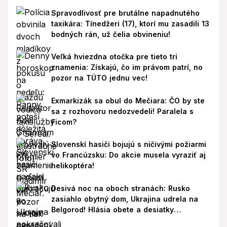
Spravodlivosť pre brutálne napadnutého
taxikára: Tínedžeri (17), ktorí mu zasadili 13
bodných rán, už čelia obvineniu!
Veľká hviezdna otočka pre tieto tri
znamenia: Získajú, čo im právom patrí, no
pozor na TÚTO jednu vec!
Exmarkizák sa obul do Mečiara: ČO by ste
sa z rozhovoru nedozvedeli! Paralela s
Ficom?
Slovenskí hasiči bojujú s ničivými požiarmi
vo Francúzsku: Do akcie musela vyraziť aj
helikoptéra!
Desivá noc na oboch stranách: Rusko
zasiahlo obytný dom, Ukrajina udrela na
Belgorod! Hlásia obete a desiatky
zranených