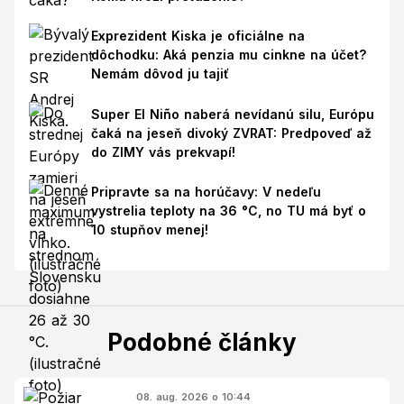
Exprezident Kiska je oficiálne na
dôchodku: Aká penzia mu cinkne na účet?
Nemám dôvod ju tajiť
Super El Niño naberá nevídanú silu, Európu
čaká na jeseň divoký ZVRAT: Predpoveď až
do ZIMY vás prekvapí!
Pripravte sa na horúčavy: V nedeľu
vystrelia teploty na 36 °C, no TU má byť o
10 stupňov menej!
Podobné články
08. aug. 2026 o 10:44