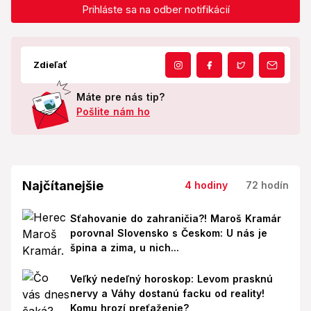
Prihláste sa na odber notifikácií
Zdieľať
Máte pre nás tip?
Pošlite nám ho
Najčítanejšie
4 hodiny
72 hodín
Sťahovanie do zahraničia?! Maroš Kramár
porovnal Slovensko s Českom: U nás je
špina a zima, u nich...
Veľký nedeľný horoskop: Levom prasknú
nervy a Váhy dostanú facku od reality!
Komu hrozí preťaženie?