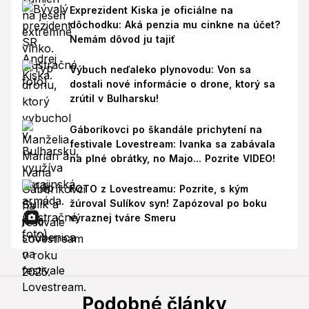
Exprezident Kiska je oficiálne na
dôchodku: Aká penzia mu cinkne na účet?
Nemám dôvod ju tajiť
Výbuch neďaleko plynovodu: Von sa
dostali nové informácie o drone, ktorý sa
zrútil v Bulharsku!
Gáboríkovci po škandále prichytení na
festivale Lovestream: Ivanka sa zabávala
na plné obrátky, no Majo... Pozrite VIDEO!
FOTO z Lovestreamu: Pozrite, s kým
žúroval Sulíkov syn! Zapózoval po boku
výraznej tváre Smeru
Podobné články