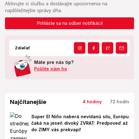
Aktivujte si službu a dostávajte upozornenia na
najdôležitejšie správy dňa.
Prihláste sa na odber notifikácií
Zdieľať
Máte pre nás tip?
Pošlite nám ho
Najčítanejšie
4 hodiny
72 hodín
Super El Niño naberá nevídanú silu, Európu
čaká na jeseň divoký ZVRAT: Predpoveď až
do ZIMY vás prekvapí!