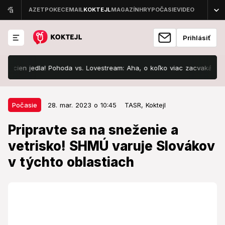
Prihlásiť
en jedla! Pohoda vs. Lovestream: Aha, o koľko viac zacvakáte v Bratis
28. mar. 2023 o 10:45
Počasie
Počasie
28. mar. 2023 o 10:45
TASR,
Koktejl
Pripravte sa na sneženie a
Pripravte sa na sneženie a
vetrisko! SHMÚ varuje Slovákov v
vetrisko! SHMÚ varuje Slovákov
týchto oblastiach
v týchto oblastiach
Meteorológovia varujú pred nepriaznivým počasím.