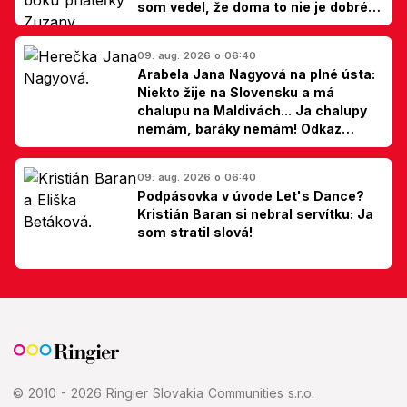
som vedel, že doma to nie je dobré,
hovorí Milan Ondrík
09. aug. 2026 o 06:40
Arabela Jana Nagyová na plné ústa:
Niekto žije na Slovensku a má
chalupu na Maldivách... Ja chalupy
nemám, baráky nemám! Odkaz
Slovákom
09. aug. 2026 o 06:40
Podpásovka v úvode Let's Dance?
Kristián Baran si nebral servítku: Ja
som stratil slová!
© 2010 - 2026 Ringier Slovakia Communities s.r.o.