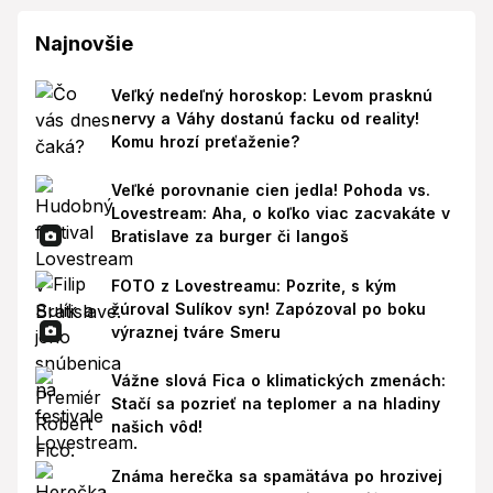
Najnovšie
Veľký nedeľný horoskop: Levom prasknú
nervy a Váhy dostanú facku od reality!
Komu hrozí preťaženie?
Veľké porovnanie cien jedla! Pohoda vs.
Lovestream: Aha, o koľko viac zacvakáte v
Bratislave za burger či langoš
FOTO z Lovestreamu: Pozrite, s kým
žúroval Sulíkov syn! Zapózoval po boku
výraznej tváre Smeru
Vážne slová Fica o klimatických zmenách:
Stačí sa pozrieť na teplomer a na hladiny
našich vôd!
Známa herečka sa spamätáva po hrozivej