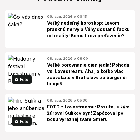
09. aug. 2026 o 06:15
Veľký nedeľný horoskop: Levom
prasknú nervy a Váhy dostanú facku
od reality! Komu hrozí preťaženie?
09. aug. 2026 o 06:00
Veľké porovnanie cien jedla! Pohoda
vs. Lovestream: Aha, o koľko viac
zacvakáte v Bratislave za burger či
Foto
langoš
09. aug. 2026 o 05:30
FOTO z Lovestreamu: Pozrite, s kým
žúroval Sulíkov syn! Zapózoval po
boku výraznej tváre Smeru
Foto