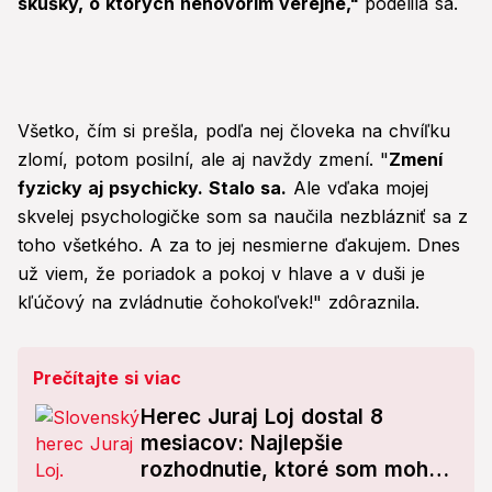
skúšky, o ktorých nehovorím verejne,"
podelila sa.
Všetko, čím si prešla, podľa nej človeka na chvíľku
zlomí, potom posilní, ale aj navždy zmení. "
Zmení
fyzicky aj psychicky. Stalo sa.
Ale vďaka mojej
skvelej psychologičke som sa naučila nezblázniť sa z
toho všetkého. A za to jej nesmierne ďakujem. Dnes
už viem, že poriadok a pokoj v hlave a v duši je
kľúčový na zvládnutie čohokoľvek!" zdôraznila.
Prečítajte si viac
Herec Juraj Loj dostal 8
mesiacov: Najlepšie
rozhodnutie, ktoré som mohol