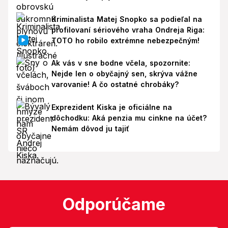
Kriminalista Matej Snopko sa podieľal na
profilovaní sériového vraha Ondreja Riga:
TOTO ho robilo extrémne nebezpečným!
Ak vás v sne bodne včela, spozornite:
Nejde len o obyčajný sen, skrýva vážne
varovanie! A čo ostatné chrobáky?
Exprezident Kiska je oficiálne na
dôchodku: Aká penzia mu cinkne na účet?
Nemám dôvod ju tajiť
Odporúčame