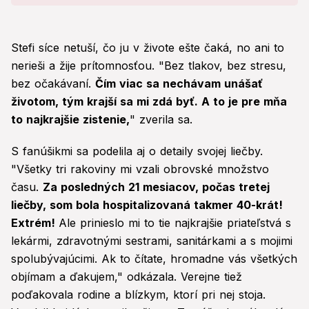
urobiť!
Stefi síce netuší, čo ju v živote ešte čaká, no ani to
nerieši a žije prítomnosťou. "Bez tlakov, bez stresu,
bez očakávaní.
Čím viac sa nechávam unášať
životom, tým krajší sa mi zdá byť. A to je pre mňa
to najkrajšie zistenie,
" zverila sa.
S fanúšikmi sa podelila aj o detaily svojej liečby.
"Všetky tri rakoviny mi vzali obrovské množstvo
času.
Za posledných 21 mesiacov, počas tretej
liečby, som bola hospitalizovaná takmer 40-krát!
Extrém!
Ale prinieslo mi to tie najkrajšie priateľstvá s
lekármi, zdravotnými sestrami, sanitárkami a s mojimi
spolubývajúcimi. Ak to čítate, hromadne vás všetkých
objímam a ďakujem," odkázala. Verejne tiež
poďakovala rodine a blízkym, ktorí pri nej stoja.