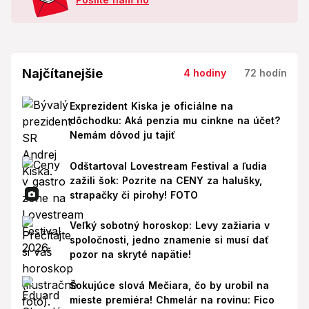
Najčítanejšie
4 hodiny
72 hodín
Exprezident Kiska je oficiálne na
dôchodku: Aká penzia mu cinkne na účet?
Nemám dôvod ju tajiť
Odštartoval Lovestream Festival a ľudia
zažili šok: Pozrite na CENY za halušky,
strapačky či pirohy! FOTO
Veľký sobotný horoskop: Levy zažiaria v
spoločnosti, jedno znamenie si musí dať
pozor na skryté napätie!
Šokujúce slová Mečiara, čo by urobil na
mieste premiéra! Chmelár na rovinu: Fico