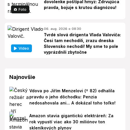
dovolenke poštípal hmyz: Zdrvujúca
pravda, bojuje s krutou diagnózou!
Foto
06. aug. 2026 o 08:30
Tvrdé slová dirigenta Vlada Valoviča:
Česi tam nechodili, zrazu dneska
Slovensko nechodí! My sme to pole
Video
vyprázdnili zbytočne
Najnovšie
Vdova po Jiřím Menzelovi († 82) odhalila
pravdu o jeho dôchodku: Penzia
nedosahovala ani... A dokázal toho toľko!
Amazon stavia gigantickú elektráreň: Za
rok vypustí viac ako 30 miliónov ton
skleníkových plynov