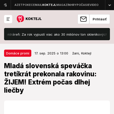
Prihlásiť
áreň: Za rok vypustí viac ako 30 miliónov ton skleníkových plynov
17. sep. 2025 o 13:00
Domáce promi
Domáce promi
17. sep. 2025 o 13:00
žani,
Koktejl
Mladá slovenská speváčka
Mladá slovenská speváčka
tretíkrát prekonala rakovinu:
tretíkrát prekonala rakovinu:
ŽIJEM! Extrém počas dlhej liečby
ŽIJEM! Extrém počas dlhej
Zákernému ochoreniu sa postavila tretíkrát.
liečby