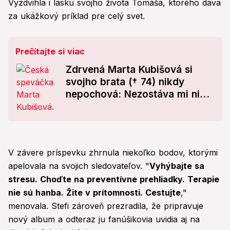
Vyzdvihla i lásku svojho života Tomáša, ktorého dáva
za ukážkový príklad pre celý svet.
Prečítajte si viac
Zdrvená Marta Kubišová si
svojho brata († 74) nikdy
nepochová: Nezostáva mi nič
iné, len...
V závere príspevku zhrnula niekoľko bodov, ktorými
apelovala na svojich sledovateľov. "
Vyhýbajte sa
stresu. Choďte na preventívne prehliadky. Terapie
nie sú hanba. Žite v prítomnosti. Cestujte
,"
menovala. Stefi zároveň prezradila, že pripravuje
nový album a odteraz ju fanúšikovia uvidia aj na