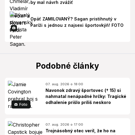
by mal návrh zvážiť
Opäť ZAMILOVANÝ? Sagan pristihnutý v
Paríži s jednou z najsexi športovkýň! FOTO
Podobné články
07. aug. 2026 o 18:00
Navonok zdravý športovec († 15) si
nahmatal nenápadné hrčky: Tragické
odhalenie prišlo príliš neskoro
Foto
07. aug. 2026 o 17:00
Trojnásobný otec veril, že ho na