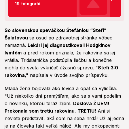
19 fotografií
So slovenskou speváčkou Štefániou “Stefi”
Šalatovou
sa osud po zdravotnej stránke vôbec
nemazná.
Lekári jej diagnostikovali Hodgkinov
lymfóm
a pred rokom priznala, že rakovina sa jej
vrátila. Tridsiatnička podstúpila liečbu a konečne
mohla do sveta vykričať úžasnú správu. "
Stefi 3:0
rakovina
," napísala v úvode svojho príspevku.
Mladá žena bojovala ako levica a opäť sa vyliečila.
"Už niekoľko dní premýšľam, ako sa s vami podelím
o novinku, ktorou teraz žijem.
Doslova ŽIJEM!
Prekonala som tretiu rakovinu. TRETIU!
Ani si
neviete predstaviť, aká som na seba hrdá! Už aj jedna
je na človeka fakt veľká nálož. Ale my onkopacienti