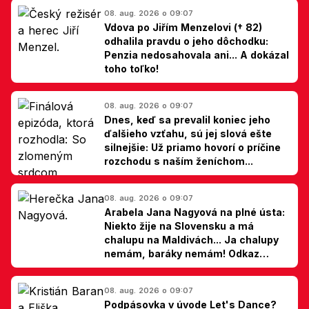
08. aug. 2026 o 09:07
Vdova po Jiřím Menzelovi († 82)
odhalila pravdu o jeho dôchodku:
Penzia nedosahovala ani... A dokázal
toho toľko!
08. aug. 2026 o 09:07
Dnes, keď sa prevalil koniec jeho
ďalšieho vzťahu, sú jej slová ešte
silnejšie: Už priamo hovorí o príčine
rozchodu s naším ženíchom...
08. aug. 2026 o 09:07
Arabela Jana Nagyová na plné ústa:
Niekto žije na Slovensku a má
chalupu na Maldivách... Ja chalupy
nemám, baráky nemám! Odkaz
Slovákom
08. aug. 2026 o 09:07
Podpásovka v úvode Let's Dance?