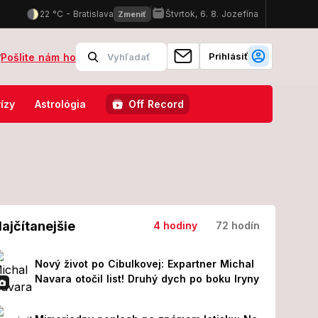
Prihlásiť
?
Pošlite nám ho
zasahujú protiteroristické zložky
Slovenskí policajti majú v Chor
ízy
Astrológia
Off Record
ajčítanejšie
4 hodiny
72 hodín
Nový život po Cibulkovej: Expartner Michal
Navara otočil list! Druhý dych po boku Iryny