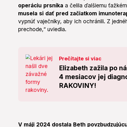
operáciu prsníka
a čelila ďalšiemu ťažké
musela si dať pred začiatkom imunoterap
vypnúť vaječníky, aby ich ochránili. Z jedn
prechode,“ uviedla.
Prečítajte si viac
Elizabeth zažila po n
4 mesiacov jej diagno
RAKOVINY!
V máji 2024 dostala Beth povzbudzujúcu 