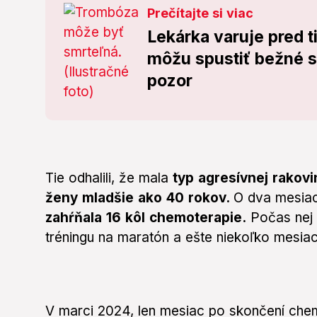
Prečítajte si viac
Lekárka varuje pred 
môžu spustiť bežné s
pozor
Tie odhalili, že mala
typ agresívnej rakovi
ženy mladšie ako 40 rokov.
O dva mesia
zahŕňala 16 kôl chemoterapie.
Počas nej 
tréningu na maratón a ešte niekoľko mesiac
V marci 2024, len mesiac po skončení che