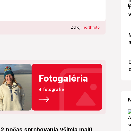
N
f
v
Zdroj:
northfoto
M
m
D
z
Fotogaléria
4 fotografie
N
022 počas sprchovania všimla malú