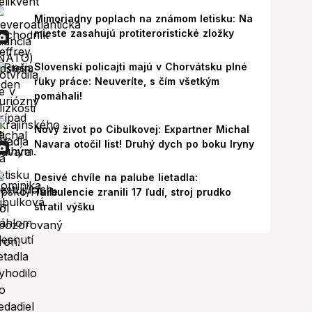
Mimoriadny poplach na známom letisku: Na
mieste zasahujú protiteroristické zložky
Slovenskí policajti majú v Chorvátsku plné
ruky práce: Neuveríte, s čím všetkým
pomáhali!
Nový život po Cibulkovej: Expartner Michal
Navara otočil list! Druhý dych po boku Iryny
Desivé chvíle na palube lietadla:
Turbulencie zranili 17 ľudí, stroj prudko
stratil výšku