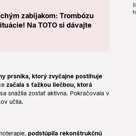
tichým zabijakom: Trombózu
ituácie! Na TOTO si dávajte
ny prsníka, ktorý zvyčajne postihuje
ce
začala s ťažkou liečbou, ktorá
sa snažila zostať aktívna. Pokračovala v
ov učila.
moterapie,
podstúpila rekonštrukčnú