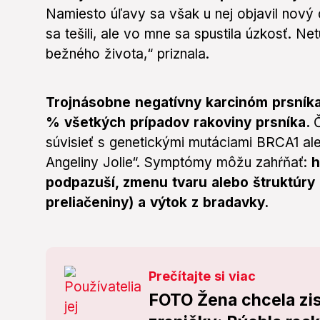
Namiesto úľavy sa však u nej objavil nový d
sa tešili, ale vo mne sa spustila úzkosť. N
bežného života,“ priznala.
Trojnásobne negatívny karcinóm prsníka, k
% všetkých prípadov rakoviny prsníka.
súvisieť s genetickými mutáciami BRCA1 a
Angeliny Jolie“. Symptómy môžu zahŕňať:
h
podpazuší, zmenu tvaru alebo štruktúry 
preliačeniny) a výtok z bradavky.
Prečítajte si viac
FOTO Žena chcela zis