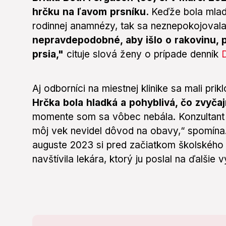
hrčku na ľavom prsníku.
Keďže bola mlad
rodinnej anamnézy, tak sa neznepokojoval
nepravdepodobné, aby išlo o rakovinu, 
prsia,"
cituje slová ženy o prípade denník
D
Aj odborníci na miestnej klinike sa mali pri
Hrčka bola hladká a pohyblivá, čo zvyča
momente som sa vôbec nebála. Konzultant 
môj vek nevidel dôvod na obavy,“ spomína. Ž
auguste 2023 si pred začiatkom školského 
navštívila lekára, ktorý ju poslal na ďalši