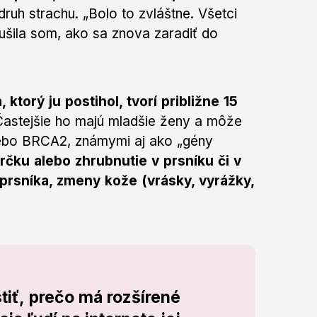
ruh strachu. „Bolo to zvláštne. Všetci
etušila som, ako sa znova zaradiť do
torý ju postihol, tvorí približne 15
Častejšie ho majú mladšie ženy a môže
lebo BRCA2, známymi aj ako „gény
rčku alebo zhrubnutie v prsníku či v
prsníka, zmeny kože (vrásky, vyrážky,
tiť, prečo má rozšírené