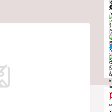
nak mladej
yše roku jej
li agresívnu