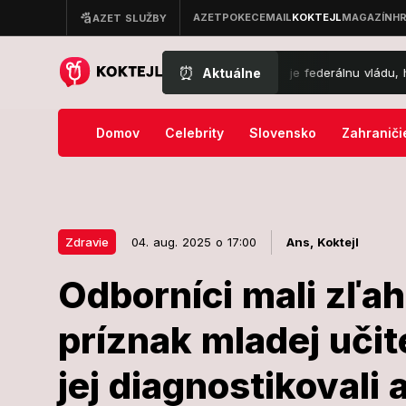
⏰
Aktuálne
Nový zvrat v kauze Epstein: Štát žaluje federálnu vládu, hovorí o mare
Domov
Celebrity
Slovensko
Zahraniči
Zdravie
04. aug. 2025 o 17:00
Ans,
Koktejl
Odborníci mali zľa
04. aug. 2025 o 17:00
Zdravie
príznak mladej učit
Odborníci ma
jej diagnostikovali