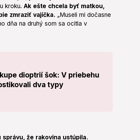
mu kroku.
Ak ešte chcela byť matkou,
ie zmraziť vajíčka.
„Museli mi dočasne
ého dňa na druhý som sa ocitla v
ákupe dioptrií šok: V priebehu
stikovali dva typy
správu, že rakovina ustúpila.