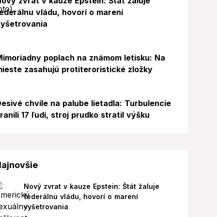
ový zvrat v kauze Epstein: Štát žaluje
ederálnu vládu, hovorí o marení
yšetrovania
Foto
imoriadny poplach na známom letisku: Na
ieste zasahujú protiteroristické zložky
esivé chvíle na palube lietadla: Turbulencie
ranili 17 ľudí, stroj prudko stratil výšku
ajnovšie
Nový zvrat v kauze Epstein: Štát žaluje
federálnu vládu, hovorí o marení
vyšetrovania