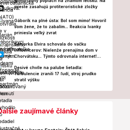
Mimoriadny poplach na známom letisku: Na
mieste zasahujú protiteroristické zložky
Gáborík na plné ústa: Bol som mimo! Hovoril
som žene, že to zabalím... Reakcia Ivanky
priniesla veľký zvrat
Seniorka Elvira schovala do vačku
influencerov: Nielenže prenajíma dom v
Chorvátsku... Týmto odrovnala internet!
VIDEO
Desivé chvíle na palube lietadla:
Turbulencie zranili 17 ľudí, stroj prudko
stratil výšku
Ďalšie zaujímavé články