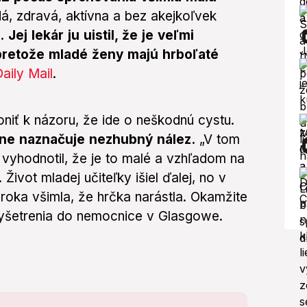
á, zdravá, aktívna a bez akejkoľvek
a.
Jej lekár ju uistil, že je veľmi
pretože mladé ženy majú hrboľaté
aily Mail
.
kloniť k názoru, že ide o neškodnú cystu.
jne naznačuje nezhubný nález.
„V tom
vyhodnotil, že je to malé a vzhľadom na
ivot mladej učiteľky išiel ďalej, no v
roka všimla, že hrčka narástla. Okamžite
e vyšetrenia do nemocnice v Glasgowe.