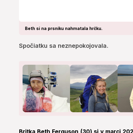
Beth si na prsníku nahmatala hrčku.
Spočiatku sa neznepokojovala.
Britka Beth Ferguson (30) si v marci 2