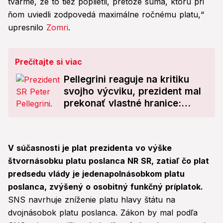
tvárme, že to tiež poplietli, pretože suma, ktorú pri
ňom uviedli zodpovedá maximálne ročnému platu,“
upresnilo
Zomri
.
Prečítajte si viac
Pellegrini reaguje na kritiku
svojho výcviku, prezident mal
prekonať vlastné hranice:
Prvýkrát v živote urobil TOTO!
V súčasnosti je plat prezidenta vo výške
štvornásobku platu poslanca NR SR, zatiaľ čo plat
predsedu vlády je jedenapolnásobkom platu
poslanca, zvýšený o osobitný funkčný príplatok.
SNS navrhuje zníženie platu hlavy štátu na
dvojnásobok platu poslanca. Zákon by mal podľa