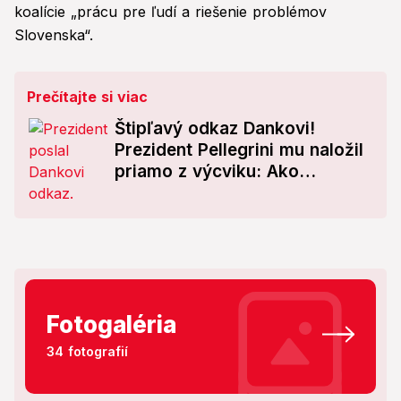
koalície „prácu pre ľudí a riešenie problémov
Slovenska“.
Prečítajte si viac
Štipľavý odkaz Dankovi!
Prezident Pellegrini mu naložil
priamo z výcviku: Ako
kapitán...
Fotogaléria
34 fotografií