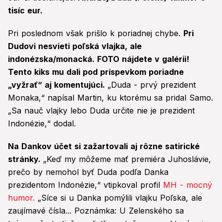
tisíc eur.
Pri poslednom však prišlo k poriadnej chybe.
Pri
Dudovi nesvieti poľská vlajka, ale
indonézska/monacká. FOTO nájdete v galérii!
Tento kiks mu dali pod príspevkom poriadne
„vyžrať“ aj komentujúci.
„Duda - prvý prezident
Monaka,“ napísal Martin, ku ktorému sa pridal Samo.
„Sa nauč vlajky lebo Duda určite nie je prezident
Indonézie,“ dodal.
Na Dankov účet si zažartovali aj rôzne satirické
stránky.
„Keď my môžeme mať premiéra Juhoslávie,
prečo by nemohol byť Duda podľa Danka
prezidentom Indonézie,“ vtipkoval profil
MH - mocný
humor.
„Síce si u Danka pomýlili vlajku Poľska, ale
zaujímavé čísla... Poznámka: U Zelenského sa