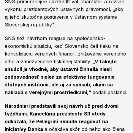
SNS primeranejšie odzrkadľovať charakter a rozsah
výkonu prezidentových ústavných právomocí, „ako
aj jeho skutočné postavenie v ústavnom systéme
Slovenskej republiky“.
SNS tiež návrhom reaguje na spoločensko-
ekonomickú situáciu, keď Slovensko čelí tlaku na
konsolidáciu verejných financií, znižovanie verejného
dlhu a zabezpečenie fiškálnej stability.
„V takejto
situácii je vhodné, aby ústavní činitelia niesli
zodpovednosť nielen za efektívne fungovanie
štátnych inštitúcií, ale aj za spôsob, akým sa
nakladá s verejnými prostriedkami,“
dodali poslanci.
Národniari predstavili svoj návrh už pred dvomi
týždňami. Kancelária prezidenta SR vtedy
odkázala, že Pellegrini nebude reagovať na
iniciatívy Danka
a očakáva skôr od neho ako člena