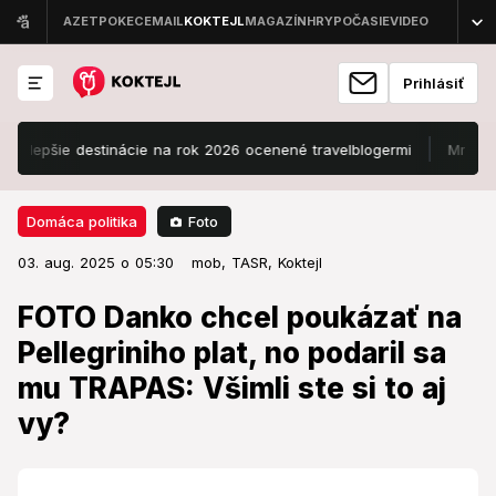
Prihlásiť
šie destinácie na rok 2026 ocenené travelblogermi
Mrazivý koniec
Foto
Domáca politika
03. aug. 2025 o 05:30
Domáca politika
03. aug. 2025 o 05:30
FOTO Danko chcel poukázať na
mob,
TASR,
Koktejl
Pellegriniho plat, no podaril sa mu
FOTO Danko chcel poukázať na
TRAPAS: Všimli ste si to aj vy?
Pellegriniho plat, no podaril sa
mu TRAPAS: Všimli ste si to aj
Toto sa nepodarilo.
vy?