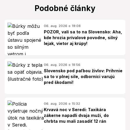
Podobné články
06. aug. 2026 o 19:08
POZOR, valí sa to na Slovensko: Aha,
kde hrozia prívalové povodne, silný
lejak, vietor aj krúpy!
06. aug. 2026 o 18:56
Slovensko pod paľbou živlov: Prihrnie
sa to v plnej sile, odborníci varujú
pred škodami!
06. aug. 2026 o 15:32
Krvavá noc v Seredi: Taxikára
zákerne napadli dvaja muži, do
chrbta mu mali zasadiť 12 rán