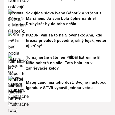
Šokujúce slová Ivany Gáborík o vzťahu s
Mariánom: Ja som bola úplne na dne!
Druhýkrát by do toho nešla
POZOR, valí sa to na Slovensko: Aha, kde
hrozia prívalové povodne, silný lejak, vietor
aj krúpy!
To najhoršie ešte len PRÍDE! Extrémne El
Niño naberá na sile: Toto bolo len v
zahrievacie kolo?!
Matej Landl má toho dosť: Svojho nástupcu
Igondu v STVR vybavil jednou vetou