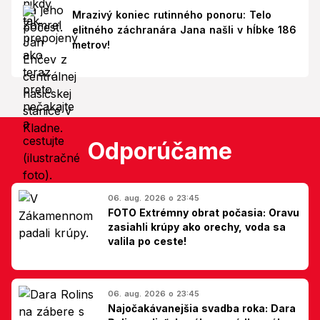
Mrazivý koniec rutinného ponoru: Telo
elitného záchranára Jana našli v hĺbke 186
metrov!
Odporúčame
06. aug. 2026 o 23:45
FOTO Extrémny obrat počasia: Oravu
zasiahli krúpy ako orechy, voda sa
valila po ceste!
06. aug. 2026 o 23:45
Najočakávanejšia svadba roka: Dara