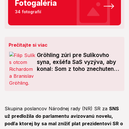
Fotogaléria
34 fotografií
Prečítajte si viac
Gröhling zúri pre Sulíkovho
syna, exšéfa SaS vyzýva, aby
konal: Som z toho znechutený!
Filip mu posiela drsný odkaz
Skupina poslancov Národnej rady (NR) SR za
SNS
už predložila do parlamentu avizovanú novelu,
podľa ktorej by sa mal znížiť plat prezidentovi SR o