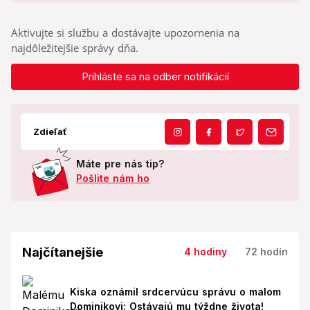
Aktivujte si službu a dostávajte upozornenia na
najdôležitejšie správy dňa.
Prihláste sa na odber notifikácií
Zdieľať
Máte pre nás tip?
Pošlite nám ho
Najčítanejšie
4 hodiny
72 hodín
Kiska oznámil srdcervúcu správu o malom
Dominikovi: Ostávajú mu týždne života!