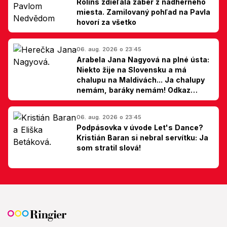
Rolins zdieľala záber z nádherného
miesta. Zamilovaný pohľad na Pavla
hovorí za všetko
06. aug. 2026 o 23:45
Arabela Jana Nagyová na plné ústa:
Niekto žije na Slovensku a má
chalupu na Maldivách... Ja chalupy
nemám, baráky nemám! Odkaz
Slovákom
06. aug. 2026 o 23:45
Podpásovka v úvode Let's Dance?
Kristián Baran si nebral servítku: Ja
som stratil slová!