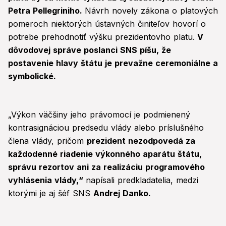
Petra Pellegriniho.
Návrh novely zákona o platových
pomeroch niektorých ústavných činiteľov hovorí o
potrebe prehodnotiť výšku prezidentovho platu.
V
dôvodovej správe poslanci SNS píšu, že
postavenie hlavy štátu je prevažne ceremoniálne a
symbolické.
„Výkon väčšiny jeho právomocí je podmienený
kontrasignáciou predsedu vlády alebo príslušného
člena vlády, pričom
prezident nezodpovedá za
každodenné riadenie výkonného aparátu štátu,
správu rezortov ani za realizáciu programového
vyhlásenia vlády,“
napísali predkladatelia, medzi
ktorými je aj šéf SNS
Andrej Danko.