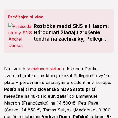
Prečítajte si viac
Roztržka medzi SNS a Hlasom:
Národniari žiadajú zrušenie
tendra na záchranky, Pellegrini
reaguje!
Na svojich
sociálnych sieťach
dokonca Danko
zverejnil grafiku, na ktorej ukázal Pellegriniho výšku
platu v porovnaní s ostatnými prezidentmi v Európe.
Podľa nej si má slovenská hlava štátu prísť
mesačne na 18-tisíc eur,
zatiaľ čo Emmanuel
Macron (Francúzsko) na 14 500 €, Petr Pavel
(Česko) 14 850 €, Tamás Sulyok (Maďarsko) 9 300
eur či dosluhujúci
Andrzej Duda (Poľsko) takmer 6-