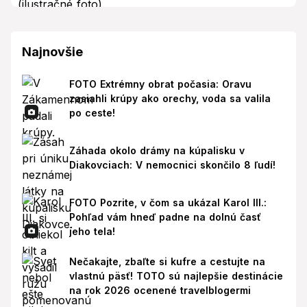
Najnovšie
FOTO Extrémny obrat počasia: Oravu
zasiahli krúpy ako orechy, voda sa valila
po ceste!
Záhada okolo drámy na kúpalisku v
Diakovciach: V nemocnici skončilo 8 ľudí!
FOTO Pozrite, v čom sa ukázal Karol III.:
Pohľad vám hneď padne na dolnú časť
jeho tela!
Nečakajte, zbaľte si kufre a cestujte na
vlastnú päsť! TOTO sú najlepšie destinácie
na rok 2026 ocenené travelblogermi