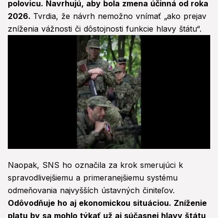
polovicu. Navrhujú, aby bola zmena účinná od roka
2026.
Tvrdia, že návrh nemožno vnímať „ako prejav
zníženia vážnosti či dôstojnosti funkcie hlavy štátu“.
0
seconds
Naopak, SNS ho označila za krok smerujúci k
of
55
spravodlivejšiemu a primeranejšiemu systému
seconds
odmeňovania najvyšších ústavných činiteľov.
Odôvodňuje ho aj ekonomickou situáciou. Zníženie
platu by sa mohlo týkať už aj súčasnej hlavy štátu