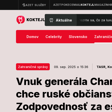
⏰
Aktuálne
áč Gáborík svoju rodinu zabezpečil: Pozrite sa, čo za luxus chystá v C
Domov
Celebrity
Slovensko
Zahraniči
Zahraničné správy
09. sep. 2025 o 15:36
TASR,
Ko
Vnuk generála Char
09. sep. 2025 o 15:36
Zahraničné správy
chce ruské občians
Vnuk generál
Zodpovednosť za es