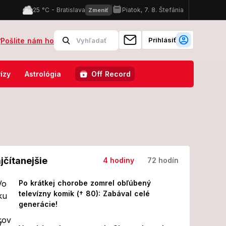
Prihlásiť
?
Pošlite nám ho
 sa išiel okúpať do Dunaja, z vody viac nevyšiel!
Čo na to povie A
ízy
Astrológia
Off Record
jčítanejšie
4 hodiny
72 hodín
Po krátkej chorobe zomrel obľúbený
televízny komik († 80): Zabával celé
generácie!