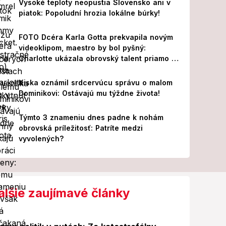
Vysoké teploty neopustia Slovensko ani v
piatok: Popoludní hrozia lokálne búrky!
FOTO Dcéra Karla Gotta prekvapila novým
videoklipom, maestro by bol pyšný:
Charlotte ukázala obrovský talent priamo v
Paríži!
Kiska oznámil srdcervúcu správu o malom
Dominikovi: Ostávajú mu týždne života!
Týmto 3 znameniu dnes padne k nohám
obrovská príležitosť: Patríte medzi
vyvolených?
alšie zaujímavé články