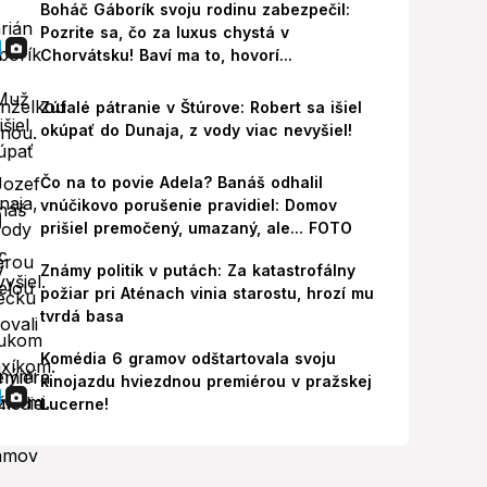
Boháč Gáborík svoju rodinu zabezpečil:
Pozrite sa, čo za luxus chystá v
Chorvátsku! Baví ma to, hovorí...
Zúfalé pátranie v Štúrove: Robert sa išiel
okúpať do Dunaja, z vody viac nevyšiel!
Čo na to povie Adela? Banáš odhalil
vnúčikovo porušenie pravidiel: Domov
prišiel premočený, umazaný, ale... FOTO
Známy politik v putách: Za katastrofálny
požiar pri Aténach vinia starostu, hrozí mu
tvrdá basa
Komédia 6 gramov odštartovala svoju
kinojazdu hviezdnou premiérou v pražskej
Lucerne!