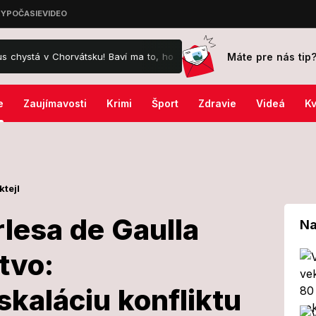
Máte pre nás tip
horvátsku! Baví ma to, hovorí...
Zúfalé pátranie v Štúrove: Robert
e
Zaujímavosti
Krimi
Šport
Zdravie
Videá
Kv
ktejl
lesa de Gaulla
Na
tvo:
a Charlesa de
kaláciu konfliktu