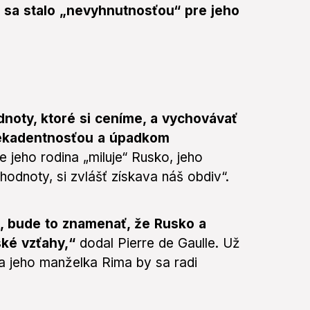
 sa stalo „nevyhnutnosťou“ pre jeho
oty, ktoré si ceníme, a vychovávať
dekadentnosťou a úpadkom
že jeho rodina „miluje“ Rusko,
jeho
hodnoty, si zvlášť získava náš obdiv“.
, bude to znamenať, že Rusko a
ské vzťahy,“
dodal Pierre de Gaulle. Už
 a jeho manželka Rima by sa radi