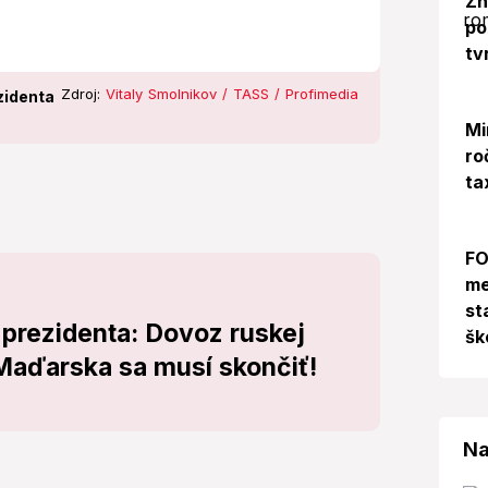
Zn
po
tv
Zdroj:
Vitaly Smolnikov / TASS / Profimedia
zidenta
Mi
ro
ta
FO
me
st
 prezidenta: Dovoz ruskej
šk
 Maďarska sa musí skončiť!
Na