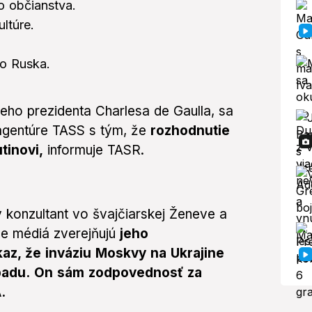
ho občianstva.
ltúre.
o Ruska.
eho prezidenta Charlesa de Gaulla, sa
 agentúre TASS s tým, že
rozhodnutie
tinovi,
informuje TASR.
ý konzultant vo švajčiarskej Ženeve a
e médiá zverejňujú
jeho
az, že inváziu Moskvy na Ukrajine
padu.
On sám zodpovednosť za
.