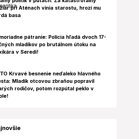
ámy politik v putách: Za katastrofálny
žiar pri Aténach vinia starostu, hrozí mu
rdá basa
moriadne pátranie: Polícia hľadá dvoch 17-
čných mladíkov po brutálnom útoku na
xikára v Seredi!
Foto
TO Krvavé besnenie neďaleko hlavného
sta: Mladík otcovou zbraňou popravil
arých rodičov, potom rozpútal peklo v
ole!
jnovšie