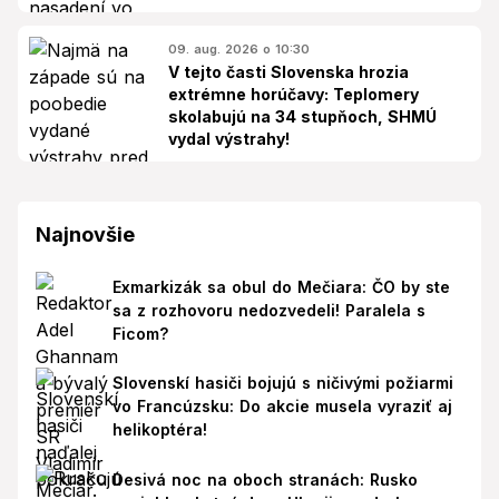
09. aug. 2026 o 10:30
V tejto časti Slovenska hrozia
extrémne horúčavy: Teplomery
skolabujú na 34 stupňoch, SHMÚ
vydal výstrahy!
Najnovšie
Exmarkizák sa obul do Mečiara: ČO by ste
sa z rozhovoru nedozvedeli! Paralela s
Ficom?
Slovenskí hasiči bojujú s ničivými požiarmi
vo Francúzsku: Do akcie musela vyraziť aj
helikoptéra!
Desivá noc na oboch stranách: Rusko