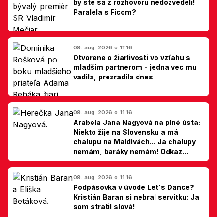
by ste sa z rozhovoru nedozvedeli!
Paralela s Ficom?
09. aug. 2026 o 11:16
Otvorene o žiarlivosti vo vzťahu s
mladším partnerom - jedna vec mu
vadila, prezradila dnes
09. aug. 2026 o 11:16
Arabela Jana Nagyová na plné ústa:
Niekto žije na Slovensku a má
chalupu na Maldivách... Ja chalupy
nemám, baráky nemám! Odkaz
Slovákom
09. aug. 2026 o 11:16
Podpásovka v úvode Let's Dance?
Kristián Baran si nebral servítku: Ja
som stratil slová!