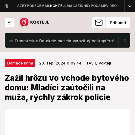
Prihlásiť
vo Francúzsku: Do akcie musela vyraziť aj helikoptéra!
Desivá noc 
20. sep. 2024 o 09:44
Domáce krimi
Domáce krimi
20. sep. 2024 o 09:44
TASR,
Koktejl
Zažil hrôzu vo vchode bytového
Zažil hrôzu vo vchode bytového
domu: Mladíci zaútočili na muža,
domu: Mladíci zaútočili na
rýchly zákrok polície
muža, rýchly zákrok polície
Mladíci skončili v cele policajného zaistenia.