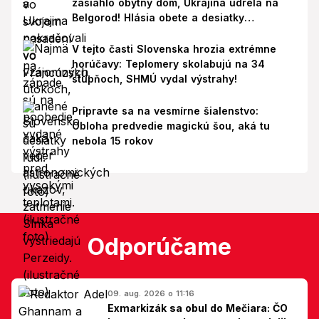
zasiahlo obytný dom, Ukrajina udrela na
Belgorod! Hlásia obete a desiatky
zranených
V tejto časti Slovenska hrozia extrémne
horúčavy: Teplomery skolabujú na 34
stupňoch, SHMÚ vydal výstrahy!
Pripravte sa na vesmírne šialenstvo:
Obloha predvedie magickú šou, aká tu
nebola 15 rokov
Odporúčame
09. aug. 2026 o 11:16
Exmarkizák sa obul do Mečiara: ČO