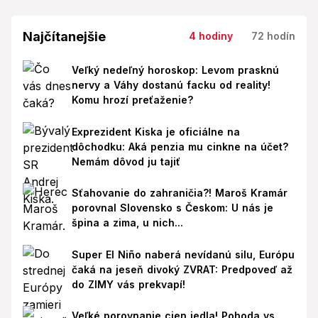
Najčítanejšie
4 hodiny
72 hodín
Veľký nedeľný horoskop: Levom prasknú
nervy a Váhy dostanú facku od reality!
Komu hrozí preťaženie?
Exprezident Kiska je oficiálne na
dôchodku: Aká penzia mu cinkne na účet?
Nemám dôvod ju tajiť
Sťahovanie do zahraničia?! Maroš Kramár
porovnal Slovensko s Českom: U nás je
špina a zima, u nich...
Super El Niño naberá nevídanú silu, Európu
čaká na jeseň divoký ZVRAT: Predpoveď až
do ZIMY vás prekvapí!
Veľké porovnanie cien jedla! Pohoda vs.