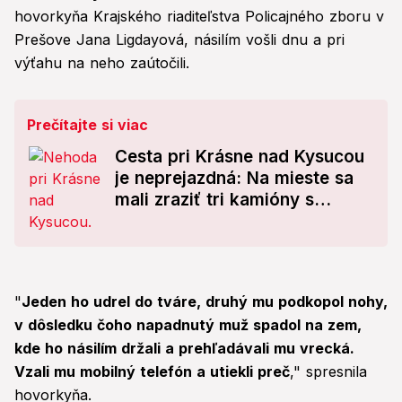
hovorkyňa Krajského riaditeľstva Policajného zboru v
Prešove Jana Ligdayová, násilím vošli dnu a pri
výťahu na neho zaútočili.
Prečítajte si viac
Cesta pri Krásne nad Kysucou
je neprejazdná: Na mieste sa
mali zraziť tri kamióny s
dodávkou!
"
Jeden ho udrel do tváre, druhý mu podkopol nohy,
v dôsledku čoho napadnutý muž spadol na zem,
kde ho násilím držali a prehľadávali mu vrecká.
Vzali mu mobilný telefón a utiekli preč
," spresnila
hovorkyňa.