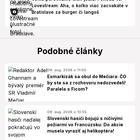
Lovestream: Aha, o koľko viac zacvakáte v
Bratislave za burger či langoš
Podobné články
09. aug. 2026 o 11:00
Exmarkizák sa obul do Mečiara: ČO
by ste sa z rozhovoru nedozvedeli!
Paralela s Ficom?
09. aug. 2026 o 10:55
Slovenskí hasiči bojujú s ničivými
požiarmi vo Francúzsku: Do akcie
musela vyraziť aj helikoptéra!