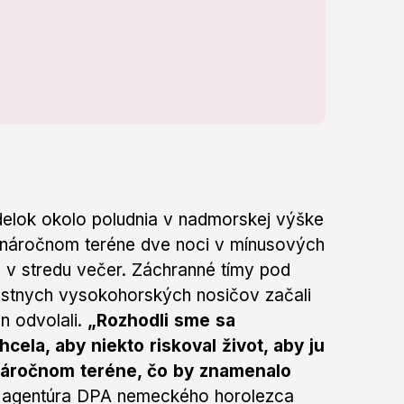
delok okolo poludnia v nadmorskej výške
v náročnom teréne dve noci v mínusových
a v stredu večer. Záchranné tímy pod
stnych vysokohorských nosičov začali
n odvolali.
„Rozhodli sme sa
ela, aby niekto riskoval život, aby ju
 náročnom teréne, čo by znamenalo
a agentúra DPA nemeckého horolezca