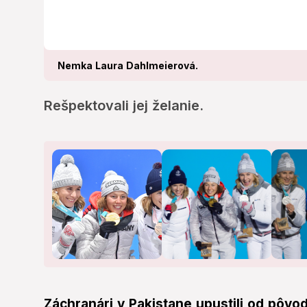
Nemka Laura Dahlmeierová.
Rešpektovali jej želanie.
Záchranári v Pakistane upustili od pôvo