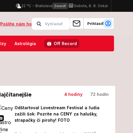
Prihlásiť
?
Pošlite nám ho
oločnosti, jedno znamenie si musí dať pozor na skryté napätie!
S
ízy
Astrológia
Off Record
ajčítanejšie
4 hodiny
72 hodín
Odštartoval Lovestream Festival a ľudia
zažili šok: Pozrite na CENY za halušky,
strapačky či pirohy! FOTO