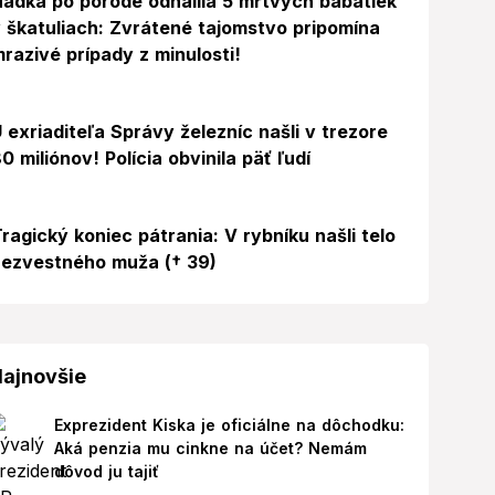
ádka po pôrode odhalila 5 mŕtvych bábätiek
 škatuliach: Zvrátené tajomstvo pripomína
razivé prípady z minulosti!
 exriaditeľa Správy železníc našli v trezore
0 miliónov! Polícia obvinila päť ľudí
ragický koniec pátrania: V rybníku našli telo
ezvestného muža († 39)
ajnovšie
Exprezident Kiska je oficiálne na dôchodku:
Aká penzia mu cinkne na účet? Nemám
dôvod ju tajiť