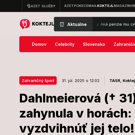
⏰
Aktuálne
zident Kiska je oficiálne na dôchodku: Aká penzia mu cinkne na účet
Domov
Celebrity
Slovensko
Zahraniči
Zahraničný šport
31. júl. 2025 o 12:02
TASR,
Koktej
Dahlmeierová († 31)
31. júl. 2025 o 12:02
Zahraničný šport
zahynula v horách:
Dahlmeierová 
vyzdvihnúť jej telo