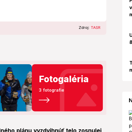
H
v
m
Zdroj:
TASR
U
8
T
n
Fotogaléria
3 fotografie
N
dného plánu vyzdvihnúť telo zosnulej