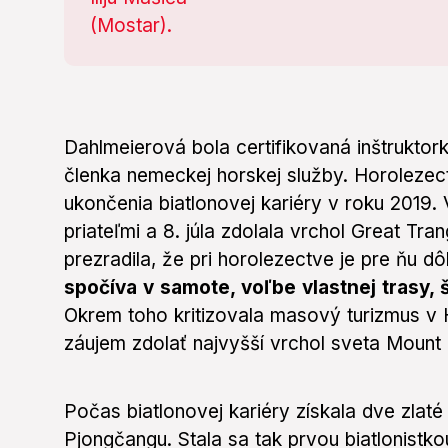
Dahlmeierová bola certifikovaná inštruktork
členka nemeckej horskej služby. Horolezec
ukončenia biatlonovej kariéry v roku 2019.
priateľmi a 8. júla zdolala vrchol Great T
prezradila, že pri horolezectve je pre ňu dô
spočíva v samote, voľbe vlastnej trasy, š
Okrem toho kritizovala masový turizmus v 
záujem zdolať najvyšší vrchol sveta Mount 
Počas biatlonovej kariéry získala dve zlat
Pjongčangu. Stala sa tak prvou biatlonistko