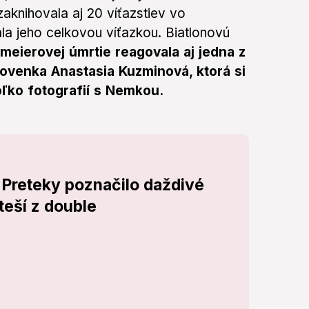
zaknihovala aj 20 víťazstiev vo
la jeho celkovou víťazkou. Biatlonovú
meierovej úmrtie reagovala aj jedna z
Slovenka Anastasia Kuzminová, ktorá si
oľko fotografií s Nemkou.
 Preteky poznačilo daždivé
teší z double