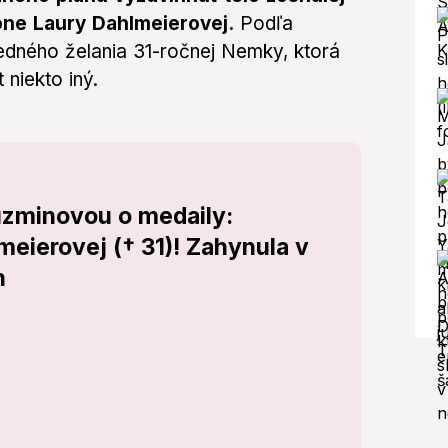
lone Laury Dahlmeierovej.
Podľa
ledného želania 31-ročnej Nemky, ktorá
 niekto iný.
uzminovou o medaily:
eierovej († 31)! Zahynula v
h