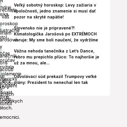
Veľký sobotný horoskop: Levy zažiaria v
spoločnosti, jedno znamenie si musí dať
pozor na skryté napätie!
Slovensko nie je pripravené?!
Klimatologička Jarošová po EXTRÉMOCH
varuje: My sme boli naučení, že vydržíme
Vážna nehoda tanečníka z Let’s Dance,
rebro mu prepichlo pľúco: To najhoršie je
už za mnou, ale...
Odvolávací súd prekazil Trumpovy veľké
plány: Prezident to nenechal len tak