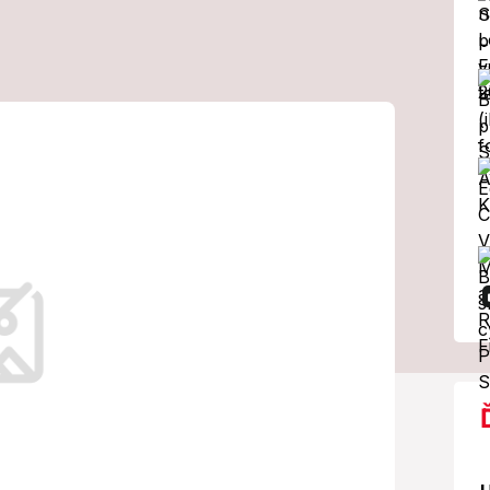
orách:
ali vyzdvihnúť
kon je všetko