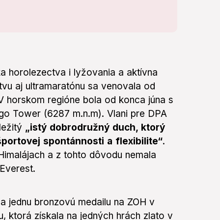
a horolezectva i lyžovania a aktívna
tvu aj ultramaratónu sa venovala od
 V horskom regióne bola od konca júna s
rango Tower (6287 m.n.m). Vlani pre DPA
ležitý
„istý dobrodružný duch, ktorý
portovej spontánnosti a flexibilite“
.
Himalájach a z tohto dôvodu nemala
Everest.
é a jednu bronzovú medailu na ZOH v
u, ktorá získala na jedných hrách zlato v