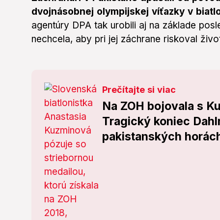
dvojnásobnej olympijskej víťazky v biat
agentúry DPA tak urobili aj na základe pos
nechcela, aby pri jej záchrane riskoval život
Prečítajte si viac
Na ZOH bojovala s K
Tragický koniec Dahlm
pakistanských horác