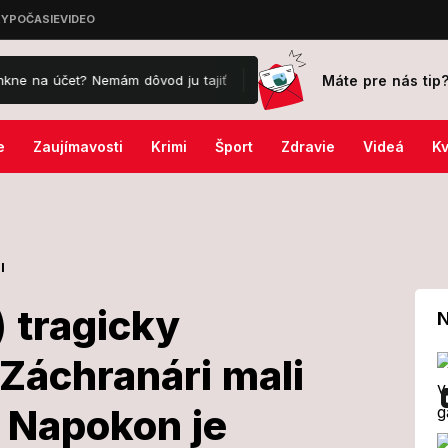
Máte pre nás tip
? Nemám dôvod ju tajiť
Veľký sobotný horoskop: Levy zažiaria v sp
e
Zaujímavosti
Krimi
Šport
Zdravie
Videá
Kv
l
 tragicky
N
 Záchranári mali
(† 31) tragicky
! Napokon je