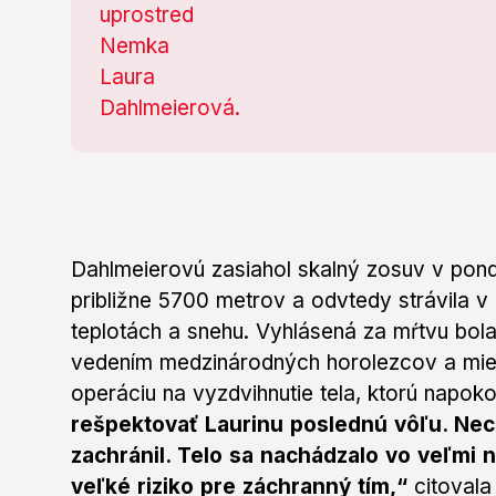
Dahlmeierovú zasiahol skalný zosuv v pon
približne 5700 metrov a odvtedy strávila 
teplotách a snehu. Vyhlásená za mŕtvu bol
vedením medzinárodných horolezcov a mie
operáciu na vyzdvihnutie tela, ktorú napoko
rešpektovať Laurinu poslednú vôľu. Nechc
zachránil. Telo sa nachádzalo vo veľmi
veľké riziko pre záchranný tím,“
citoval