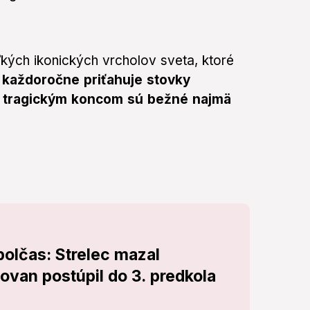
kých ikonických vrcholov sveta, ktoré
 každoročne priťahuje stovky
 s tragickým koncom sú bežné najmä
olčas: Strelec mazal
ovan postúpil do 3. predkola