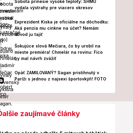
Sobota prinesie vysoké teploty: SHMÚ
vydala výstrahy pre viacero okresov
Exprezident Kiska je oficiálne na dôchodku:
Aká penzia mu cinkne na účet? Nemám
dôvod ju tajiť
Šokujúce slová Mečiara, čo by urobil na
mieste premiéra! Chmelár na rovinu: Fico
by mal návrh zvážiť
Opäť ZAMILOVANÝ? Sagan pristihnutý v
Paríži s jednou z najsexi športovkýň! FOTO
Ďalšie zaujímavé články