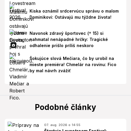
Kiska oznámil srdcervúcu správu o malom
Dominikovi: Ostávajú mu týždne života!
Navonok zdravý športovec († 15) si
nahmatal nenápadné hrčky: Tragické
odhalenie prišlo príliš neskoro
Šokujúce slová Mečiara, čo by urobil na
mieste premiéra! Chmelár na rovinu: Fico
by mal návrh zvážiť
Podobné články
07. aug. 2026 o 14:55
Štartuje Lovestream Festival: