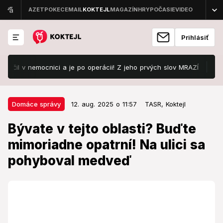
Prihlásiť
il v nemocnici a je po operácii! Z jeho prvých slov MRAZÍ
Odštart
12. aug. 2025 o 11:57
Domáce správy
Domáce správy
12. aug. 2025 o 11:57
TASR,
Koktejl
Bývate v tejto oblasti? Buďte
Bývate v tejto oblasti? Buďte
mimoriadne opatrní! Na ulici sa
mimoriadne opatrní! Na ulici sa
pohyboval medveď
pohyboval medveď
Radnica vyzýva na obozretnosť.