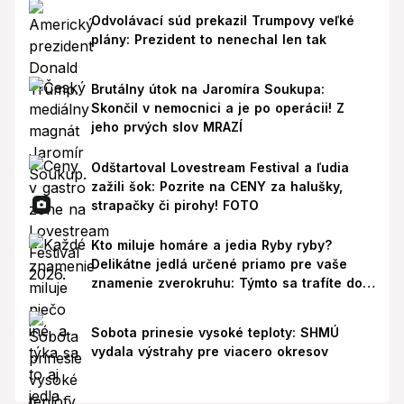
Odvolávací súd prekazil Trumpovy veľké
plány: Prezident to nenechal len tak
Brutálny útok na Jaromíra Soukupa:
Skončil v nemocnici a je po operácii! Z
jeho prvých slov MRAZÍ
Odštartoval Lovestream Festival a ľudia
zažili šok: Pozrite na CENY za halušky,
strapačky či pirohy! FOTO
Kto miluje homáre a jedia Ryby ryby?
Delikátne jedlá určené priamo pre vaše
znamenie zverokruhu: Týmto sa trafíte do
ich chutí!
Sobota prinesie vysoké teploty: SHMÚ
vydala výstrahy pre viacero okresov