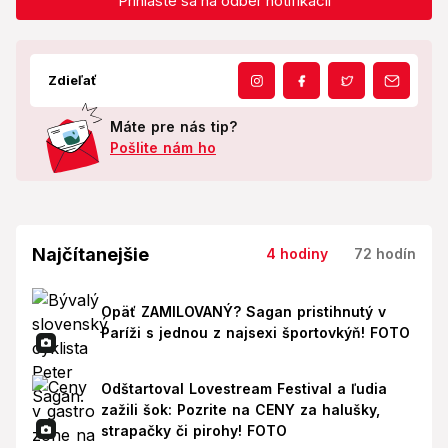
Prihláste sa na odber notifikácií
Zdieľať
Máte pre nás tip?
Pošlite nám ho
Najčítanejšie
4 hodiny
72 hodín
Opäť ZAMILOVANÝ? Sagan pristihnutý v
Paríži s jednou z najsexi športovkýň! FOTO
Odštartoval Lovestream Festival a ľudia
zažili šok: Pozrite na CENY za halušky,
strapačky či pirohy! FOTO