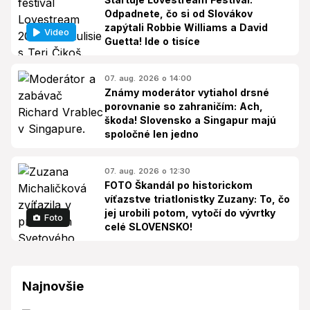
Odpadnete, čo si od Slovákov
zapýtali Robbie Williams a David
Video
Guetta! Ide o tisíce
07. aug. 2026 o 14:00
Známy moderátor vytiahol drsné
porovnanie so zahraničím: Ach,
škoda! Slovensko a Singapur majú
spoločné len jedno
07. aug. 2026 o 12:30
FOTO Škandál po historickom
víťazstve triatlonistky Zuzany: To, čo
jej urobili potom, vytočí do vývrtky
Foto
celé SLOVENSKO!
Najnovšie