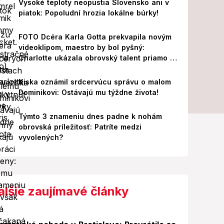
Vysoké teploty neopustia Slovensko ani v
piatok: Popoludní hrozia lokálne búrky!
FOTO Dcéra Karla Gotta prekvapila novým
videoklipom, maestro by bol pyšný:
Charlotte ukázala obrovský talent priamo v
Paríži!
Kiska oznámil srdcervúcu správu o malom
Dominikovi: Ostávajú mu týždne života!
Týmto 3 znameniu dnes padne k nohám
obrovská príležitosť: Patríte medzi
vyvolených?
alšie zaujímavé články