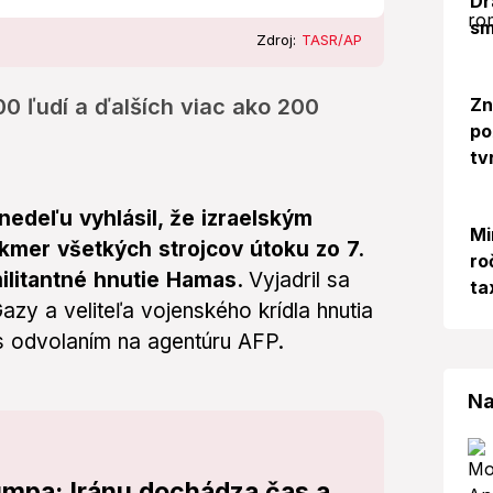
Dr
sm
Zdroj:
TASR/AP
Zn
0 ľudí a ďalších viac ako 200
po
tv
nedeľu vyhlásil, že izraelským
Mi
akmer všetkých strojcov útoku zo 7.
ro
militantné hnutie Hamas.
Vyjadril sa
ta
y a veliteľa vojenského krídla hnutia
s odvolaním na agentúru AFP.
Na
mpa: Iránu dochádza čas a