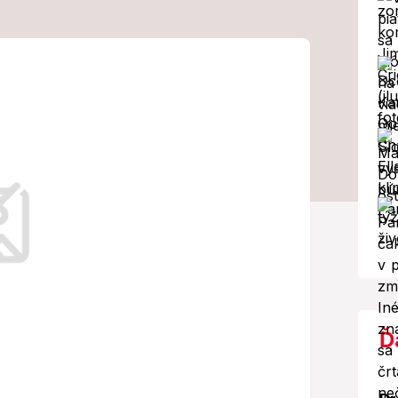
bili sme už
ých strojcov…
o 1200 ľudí a ďalších viac ako 200
Ď