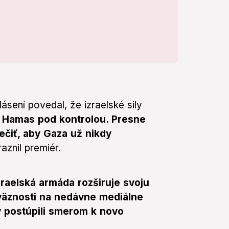
sení povedal, že izraelské sily
Hamas pod kontrolou. Presne
ečiť, aby Gaza už nikdy
aznil premiér.
zraelská armáda rozširuje svoju
väznosti na nedávne mediálne
y postúpili smerom k novo