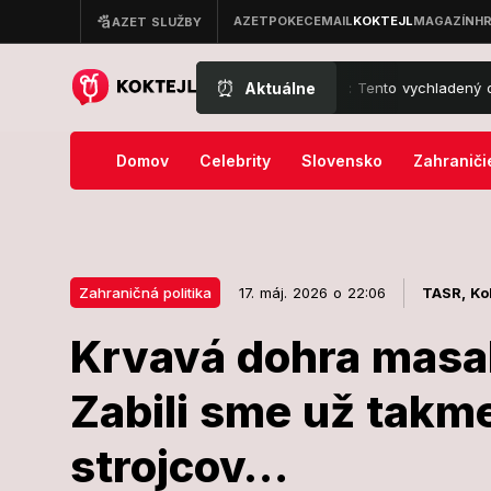
⏰
Aktuálne
Hit leta Andrey Chabroňovej: Tento vychladený dezert zmi
Domov
Celebrity
Slovensko
Zahraniči
Zahraničná politika
17. máj. 2026 o 22:06
TASR,
Ko
Krvavá dohra masak
17. máj. 2026 o 22:06
Zahraničná politika
Zabili sme už takm
Krvavá dohra
strojcov…