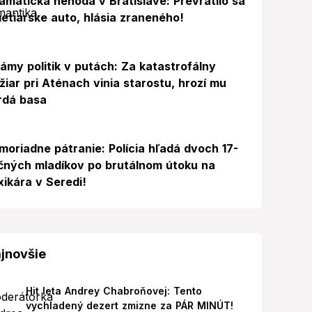
amatická nehoda v Bratislave: Prevrátilo sa
etiarske auto, hlásia zraneného!
ámy politik v putách: Za katastrofálny
žiar pri Aténach vinia starostu, hrozí mu
rdá basa
moriadne pátranie: Polícia hľadá dvoch 17-
čných mladíkov po brutálnom útoku na
xikára v Seredi!
jnovšie
Hit leta Andrey Chabroňovej: Tento
vychladený dezert zmizne za PÁR MINÚT!