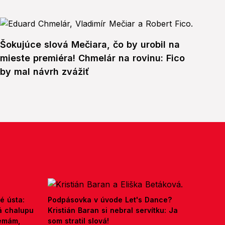
Šokujúce slová Mečiara, čo by urobil na
mieste premiéra! Chmelár na rovinu: Fico
by mal návrh zvážiť
é ústa:
Podpásovka v úvode Let's Dance?
á chalupu
Kristián Baran si nebral servítku: Ja
nemám,
som stratil slová!