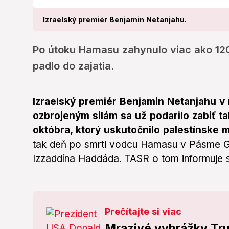
Izraelský premiér Benjamin Netanjahu.
Po útoku Hamasu zahynulo viac ako 120
padlo do zajatia.
Izraelský premiér Benjamin Netanjahu v 
ozbrojeným silám sa už podarilo zabiť t
októbra, ktorý uskutočnilo palestínske 
tak deň po smrti vodcu Hamasu v Pásme Gaz
Izzaddína Haddáda. TASR o tom informuje 
Prečítajte si viac
Mrazivé vyhrážky Tru