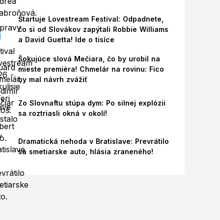
Štartuje Lovestream Festival: Odpadnete,
čo si od Slovákov zapýtali Robbie Williams
a David Guetta! Ide o tisíce
Šokujúce slová Mečiara, čo by urobil na
mieste premiéra! Chmelár na rovinu: Fico
by mal návrh zvážiť
Zo Slovnaftu stúpa dym: Po silnej explózii
sa roztriasli okná v okolí!
Dramatická nehoda v Bratislave: Prevrátilo
sa smetiarske auto, hlásia zraneného!