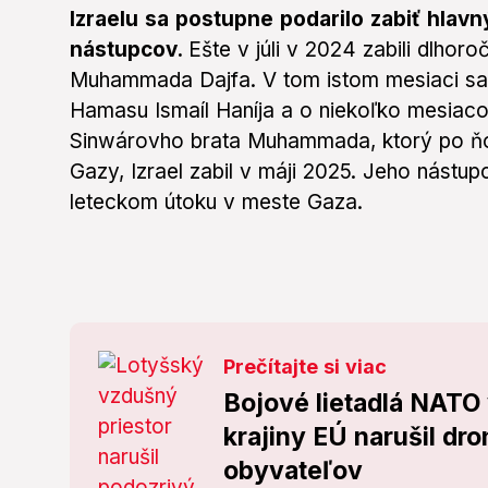
Izraelu sa postupne podarilo zabiť hlavn
nástupcov.
Ešte v júli v 2024 zabili dlhor
Muhammada Dajfa. V tom istom mesiaci sa o
Hamasu Ismaíl Haníja a o niekoľko mesiaco
Sinwárovho brata Muhammada, ktorý po ň
Gazy, Izrael zabil v máji 2025. Jeho nástupc
leteckom útoku v meste Gaza.
Prečítajte si viac
Bojové lietadlá NATO 
krajiny EÚ narušil dr
obyvateľov