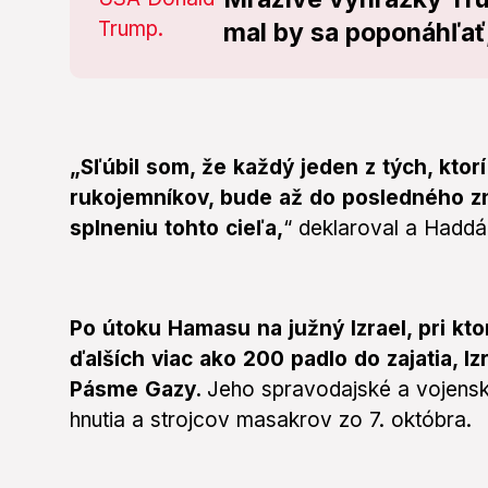
mal by sa poponáhľať,
„Sľúbil som, že každý jeden z tých, ktor
rukojemníkov, bude až do posledného z
splneniu tohto cieľa,
“ deklaroval a Haddá
Po útoku Hamasu na južný Izrael, pri kt
ďalších viac ako 200 padlo do zajatia, Iz
Pásme Gazy.
Jeho spravodajské a vojensk
hnutia a strojcov masakrov zo 7. októbra.