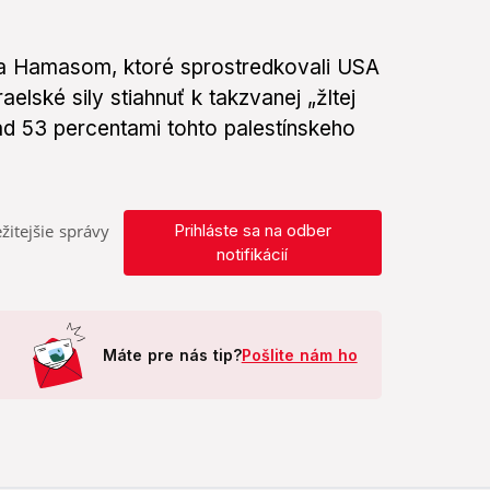
 a Hamasom, ktoré sprostredkovali USA
aelské sily stiahnuť k takzvanej „žltej
 nad 53 percentami tohto palestínskeho
žitejšie správy
Prihláste sa na odber
notifikácií
Máte pre nás tip?
Pošlite nám ho