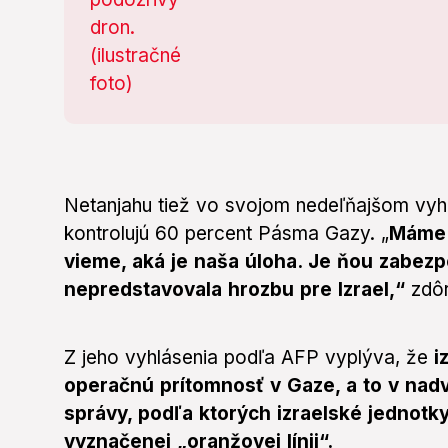
Netanjahu tiež vo svojom nedeľňajšom vyhlá
kontrolujú 60 percent Pásma Gazy. „
Máme 
vieme, aká je naša úloha. Je ňou zabezp
nepredstavovala hrozbu pre Izrael,“
zdôr
Z jeho vyhlásenia podľa AFP vyplýva, že
i
operačnú prítomnosť v Gaze, a to v nad
správy, podľa ktorých izraelské jednotk
vyznačenej „oranžovej línii“.