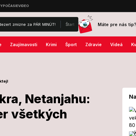
Máte pre nás tip
zne za PÁR MINÚT!
Štartuje Lovestream Festival: Odpadnete, čo si 
e
Zaujímavosti
Krimi
Šport
Zdravie
Videá
Kv
ktejl
ra, Netanjahu:
Na
er všetkých
 masakra,