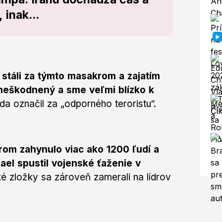
 inak...
í stáli za týmto masakrom a zajatím
neškodnený a sme veľmi blízko k
da označil za „odporného teroristu“.
orom zahynulo viac ako 1200 ľudí a
rael spustil vojenské ťaženie v
é zložky sa zároveň zamerali na lídrov