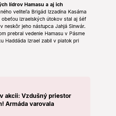
ých lídrov Hamasu a aj ich
očného veliteľa Brigád Izzadína Kasáma
beťou izraelských útokov stal aj šéf
v neskôr jeho nástupca Jahjá Sinwár.
om prebral vedenie Hamasu v Pásme
u Haddáda Izrael zabil v piatok pri
v akcii: Vzdušný priestor
on! Armáda varovala