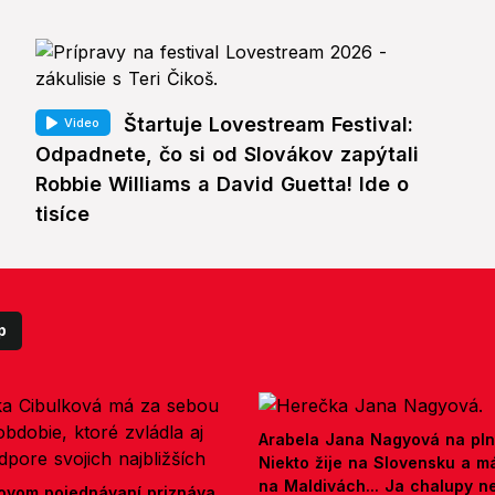
Štartuje Lovestream Festival:
Video
Odpadnete, čo si od Slovákov zapýtali
Robbie Williams a David Guetta! Ide o
tisíce
p
Arabela Jana Nagyová na pln
Niekto žije na Slovensku a m
na Maldivách... Ja chalupy 
ovom pojednávaní priznáva