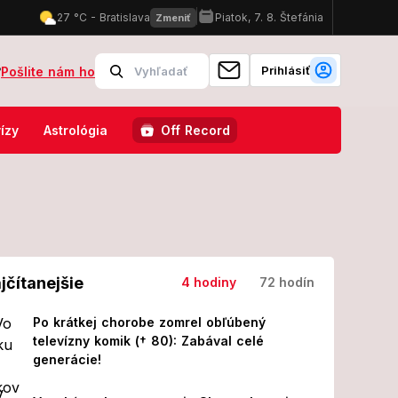
Prihlásiť
?
Pošlite nám ho
od Slovákov zapýtali Robbie Williams a David Guetta! Ide o tisíce
Š
ízy
Astrológia
Off Record
jčítanejšie
4 hodiny
72 hodín
Po krátkej chorobe zomrel obľúbený
televízny komik († 80): Zabával celé
generácie!