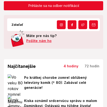
Prihláste sa na odber notifikácií
Zdieľať
Máte pre nás tip?
Pošlite nám ho
Najčítanejšie
4 hodiny
72 hodín
Po krátkej chorobe zomrel obľúbený
televízny komik († 80): Zabával celé
generácie!
Kiska oznámil srdcervúcu správu o malom
Dominikovi: Ostávajú mu týždne života!