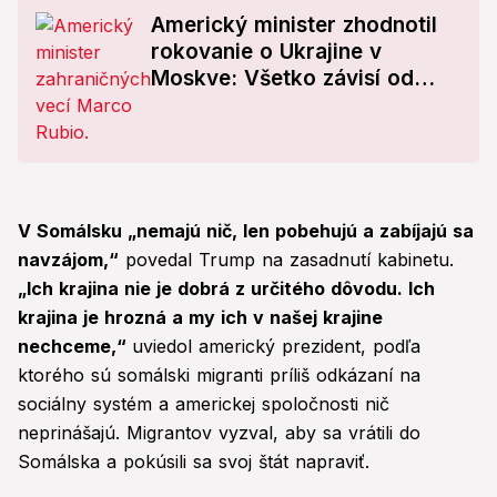
Americký minister zhodnotil
rokovanie o Ukrajine v
Moskve: Všetko závisí od
Putina! Prečo sa stal
prekážkou?
V Somálsku „nemajú nič, len pobehujú a zabíjajú sa
navzájom,“
povedal Trump na zasadnutí kabinetu.
„Ich krajina nie je dobrá z určitého dôvodu. Ich
krajina je hrozná a my ich v našej krajine
nechceme,“
uviedol americký prezident, podľa
ktorého sú somálski migranti príliš odkázaní na
sociálny systém a americkej spoločnosti nič
neprinášajú. Migrantov vyzval, aby sa vrátili do
Somálska a pokúsili sa svoj štát napraviť.