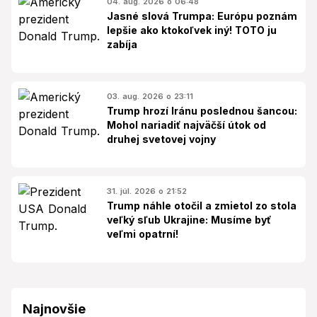
04. aug. 2026 o 06:48
Jasné slová Trumpa: Európu poznám
lepšie ako ktokoľvek iný! TOTO ju
zabíja
03. aug. 2026 o 23:11
Trump hrozí Iránu poslednou šancou:
Mohol nariadiť najväčší útok od
druhej svetovej vojny
31. júl. 2026 o 21:52
Trump náhle otočil a zmietol zo stola
veľký sľub Ukrajine: Musíme byť
veľmi opatrní!
Najnovšie