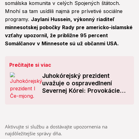
somálska komunita v celých Spojených štátoch.
Mnohí sa tam usídlili najmä pre prívetivé sociálne
programy.
Jaylani Hussein, výkonný riaditeľ
minnesotskej pobočky Rady pre americko-islamské
vzťahy upozornil, že približne 95 percent
Somálčanov v Minnesote sú už občanmi USA.
Prečítajte si viac
Juhokórejský prezident
uvažuje o ospravedlnení
Severnej Kórei: Provokácie
predchádzajúcej vlády
vyvolali spory
Aktivujte si službu a dostávajte upozornenia na
najdôležitejšie správy dňa.