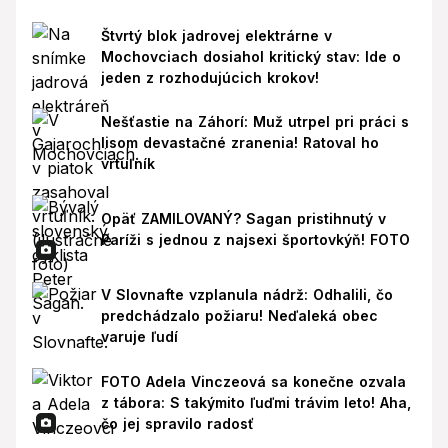
Štvrtý blok jadrovej elektrárne v
Mochovciach dosiahol kritický stav: Ide o
jeden z rozhodujúcich krokov!
Nešťastie na Záhorí: Muž utrpel pri práci s
lisom devastačné zranenia! Ratoval ho
vrtuľník
Opäť ZAMILOVANÝ? Sagan pristihnutý v
Paríži s jednou z najsexi športovkýň! FOTO
V Slovnafte vzplanula nádrž: Odhalili, čo
predchádzalo požiaru! Neďaleká obec
varuje ľudí
FOTO Adela Vinczeová sa konečne ozvala
z tábora: S takýmito ľuďmi trávim leto! Aha,
čo jej spravilo radosť