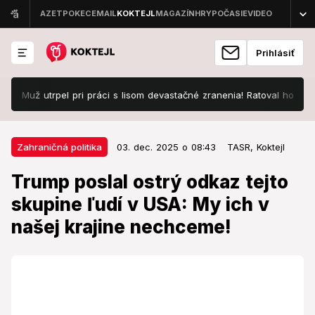
Prihlásiť
Muž utrpel pri práci s lisom devastačné zranenia! Ratoval ho vrtuľník
03. dec. 2025 o 08:43
Zahraničná politika
Zahraničná politika
03. dec. 2025 o 08:43
TASR,
Koktejl
Trump poslal ostrý odkaz tejto
Trump poslal ostrý odkaz tejto
skupine ľudí v USA: My ich v našej
skupine ľudí v USA: My ich v
krajine nechceme!
našej krajine nechceme!
Majú prinášať iba záťaž pre USA.