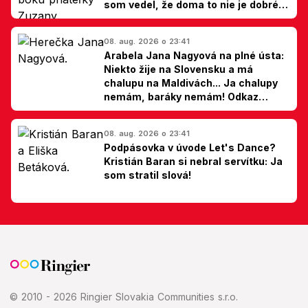
som vedel, že doma to nie je dobré,
hovorí Milan Ondrík
08. aug. 2026 o 23:41
Arabela Jana Nagyová na plné ústa:
Niekto žije na Slovensku a má
chalupu na Maldivách... Ja chalupy
nemám, baráky nemám! Odkaz
Slovákom
08. aug. 2026 o 23:41
Podpásovka v úvode Let's Dance?
Kristián Baran si nebral servítku: Ja
som stratil slová!
© 2010 - 2026 Ringier Slovakia Communities s.r.o.