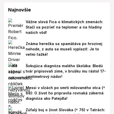
Najnovšie
Vážne slová Fica o klimatických zmenách:
Stačí sa pozrieť na teplomer a na hladiny
našich vôd!
Známa herečka sa spamätáva po hrozivej
nehode, z auta sa museli vyplaziť: Je to
veľmi ťažké!
Šokujúca diagnóza malého školáka: Bledú
tvár pripisovali zime, v brušku mu rástol 17-
centimetrový nádor!
Messi v slzách po smrti milovaného otca (†
68): O život ho pripravila rovnaká zákerná
diagnóza ako Patejdla!
Zúfalý boj o život Slováka († 76) v Tatrách: