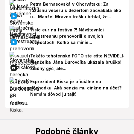
Petra Bernasovská v Chorvátsku: Za
luxusnú večeru s dezertom zacvakala ako
u... Manžel Mravec trošku brblal, že...
Tisíc eur na festival?! Návštevníci
Lovestreamu prehovorili o svojich
rozpočtoch: Koľko sa minie...
Takéto tehotenské FOTO ste ešte NEVIDELI:
Manželka Jána Ďurovčíka ukázala bruško!
Žiadny gýč, ale...
Exprezident Kiska je oficiálne na
dôchodku: Aká penzia mu cinkne na účet?
Nemám dôvod ju tajiť
Podobné články