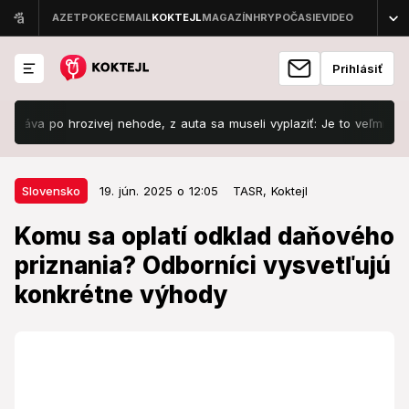
Prihlásiť
 hrozivej nehode, z auta sa museli vyplaziť: Je to veľmi ťažké!
19. jún. 2025 o 12:05
Slovensko
Slovensko
19. jún. 2025 o 12:05
TASR,
Koktejl
Komu sa oplatí odklad daňového
Komu sa oplatí odklad daňového
priznania? Odborníci vysvetľujú
priznania? Odborníci vysvetľujú
konkrétne výhody
konkrétne výhody
Existujú však aj prípady, keď odloženie daňového
priznania nemusí byť výhodné.