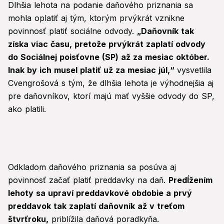
Dlhšia lehota na podanie daňového priznania sa
mohla oplatiť aj tým, ktorým prvýkrát vznikne
povinnosť platiť sociálne odvody.
„Daňovník tak
získa viac času, pretože prvýkrát zaplatí odvody
do Sociálnej poisťovne (SP) až za mesiac október.
Inak by ich musel platiť už za mesiac júl,“
vysvetlila
Cvengrošová s tým, že dlhšia lehota je výhodnejšia aj
pre daňovníkov, ktorí majú mať vyššie odvody do SP,
ako platili.
Odkladom daňového priznania sa posúva aj
povinnosť začať platiť preddavky na daň.
Predĺžením
lehoty sa upraví preddavkové obdobie a prvý
preddavok tak zaplatí daňovník až v treťom
štvrťroku,
priblížila daňová poradkyňa.