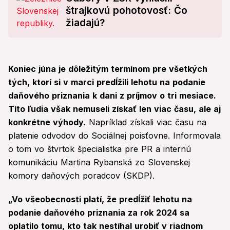
štrajkovú pohotovosť: Čo
žiadajú?
Koniec júna je dôležitým termínom pre všetkých
tých, ktorí si v marci predĺžili lehotu na podanie
daňového priznania k dani z príjmov o tri mesiace.
Títo ľudia však nemuseli získať len viac času, ale aj
konkrétne výhody.
Napríklad získali viac času na
platenie odvodov do Sociálnej poisťovne. Informovala
o tom vo štvrtok špecialistka pre PR a internú
komunikáciu Martina Rybanská zo Slovenskej
komory daňových poradcov (SKDP).
„Vo všeobecnosti platí, že predĺžiť lehotu na
podanie daňového priznania za rok 2024 sa
oplatilo tomu, kto tak nestíhal urobiť v riadnom