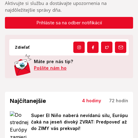
Aktivujte si službu a dostávajte upozornenia na
najdôležitejšie správy dňa.
Prihláste sa na odber notifikácií
Zdieľať
Máte pre nás tip?
Pošlite nám ho
Najčítanejšie
4 hodiny
72 hodín
Super El Niño naberá nevídanú silu, Európu
čaká na jeseň divoký ZVRAT: Predpoveď až
do ZIMY vás prekvapí!