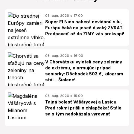
08. aug. 2026 o 17:00
Super El Niño naberá nevídanú silu,
Európu čaká na jeseň divoký ZVRAT:
Predpoveď až do ZIMY vás prekvapí!
08. aug. 2026 o 16:00
V Chorvátsku vyleteli ceny zeleniny
do extrému, alarmujúci prípad
seniorky: Dôchodok 503 €, kilogram
stál... Šialené!
08. aug. 2026 o 15:00
Tajná bolesť Vášáryovej a Lasicu:
Pred rokmi prišli o chlapčeka! Stále
sa s tým nedokázala vyrovnať