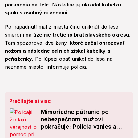
poranenia na tele.
Následne jej
ukradol kabelku
spolu s osobnými vecami.
Po napadnutí mal z miesta činu uniknúť do lesa
smerom
na územie tretieho bratislavského okresu.
Tam spozoroval dve ženy,
ktoré začal ohrozovať
nožom a následne od nich získal kabelky a
peňaženky.
Po lúpeži opäť unikol do lesa na
neznáme miesto, informuje polícia.
Prečítajte si viac
Mimoriadne pátranie po
nebezpečnom mužovi
pokračuje: Polícia vzniesla
obvinenie voči Gregorovi!