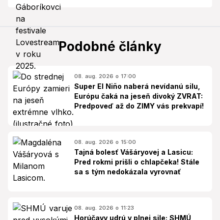
Podobné články
08. aug. 2026 o 17:00
Super El Niño naberá nevídanú silu,
Európu čaká na jeseň divoký ZVRAT:
Predpoveď až do ZIMY vás prekvapí!
08. aug. 2026 o 15:00
Tajná bolesť Vášáryovej a Lasicu:
Pred rokmi prišli o chlapčeka! Stále
sa s tým nedokázala vyrovnať
08. aug. 2026 o 11:23
Horúčavy udrú v plnej sile: SHMÚ