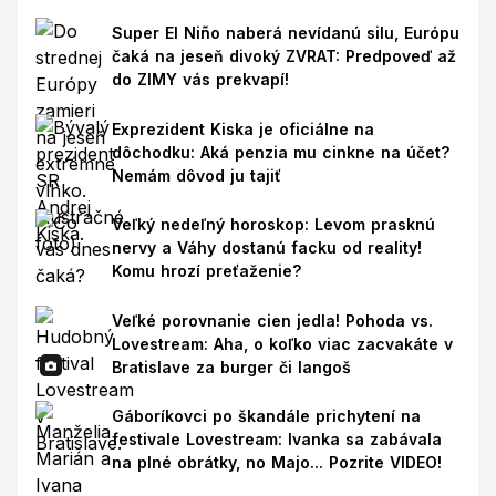
Super El Niño naberá nevídanú silu, Európu
čaká na jeseň divoký ZVRAT: Predpoveď až
do ZIMY vás prekvapí!
Exprezident Kiska je oficiálne na
dôchodku: Aká penzia mu cinkne na účet?
Nemám dôvod ju tajiť
Veľký nedeľný horoskop: Levom prasknú
nervy a Váhy dostanú facku od reality!
Komu hrozí preťaženie?
Veľké porovnanie cien jedla! Pohoda vs.
Lovestream: Aha, o koľko viac zacvakáte v
Bratislave za burger či langoš
Gáboríkovci po škandále prichytení na
festivale Lovestream: Ivanka sa zabávala
na plné obrátky, no Majo... Pozrite VIDEO!