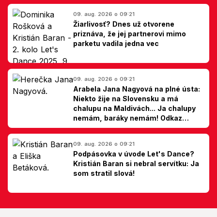
09. aug. 2026 o 09:21
Žiarlivosť? Dnes už otvorene
priznáva, že jej partnerovi mimo
parketu vadila jedna vec
09. aug. 2026 o 09:21
Arabela Jana Nagyová na plné ústa:
Niekto žije na Slovensku a má
chalupu na Maldivách... Ja chalupy
nemám, baráky nemám! Odkaz
Slovákom
09. aug. 2026 o 09:21
Podpásovka v úvode Let's Dance?
Kristián Baran si nebral servítku: Ja
som stratil slová!