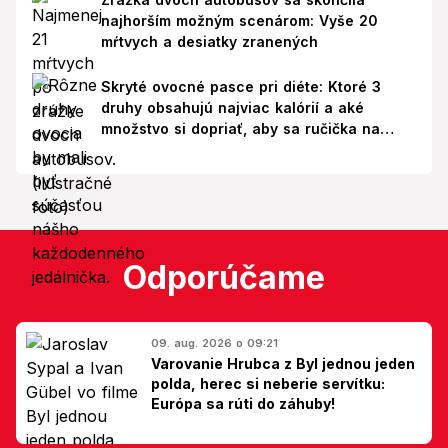
najhorším možným scenárom: Vyše 20
mŕtvych a desiatky zranených
Skryté ovocné pasce pri diéte: Ktoré 3
druhy obsahujú najviac kalórií a aké
množstvo si dopriať, aby sa ručička na
váhe nepohla nahor?
Odporúčame
09. aug. 2026 o 09:21
Varovanie Hrubca z Byl jednou jeden
polda, herec si neberie servítku:
Európa sa rúti do záhuby!