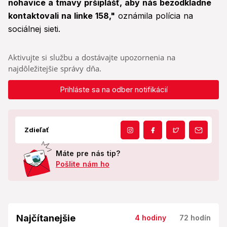
nohavice a tmavý pršiplášť, aby nás bezodkladne
kontaktovali na linke 158,"
oznámila polícia na
sociálnej sieti.
Aktivujte si službu a dostávajte upozornenia na
najdôležitejšie správy dňa.
Prihláste sa na odber notifikácií
Zdieľať
Máte pre nás tip?
Pošlite nám ho
Najčítanejšie
4 hodiny
72 hodín