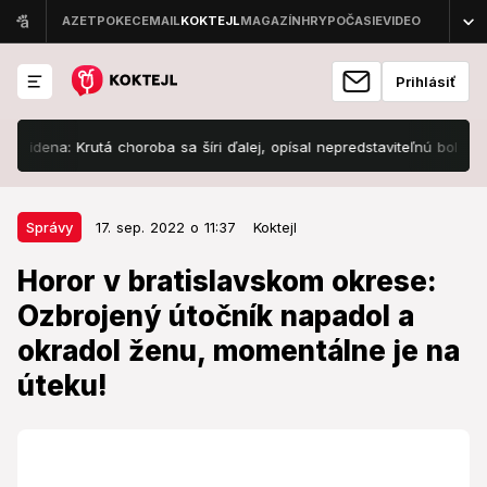
Prihlásiť
a: Krutá choroba sa šíri ďalej, opísal nepredstaviteľnú bolesť!
P
17. sep. 2022 o 11:37
Správy
Správy
17. sep. 2022 o 11:37
Koktejl
Horor v bratislavskom okrese:
Horor v bratislavskom okrese:
Ozbrojený útočník napadol a
Ozbrojený útočník napadol a
okradol ženu, momentálne je na
okradol ženu, momentálne je na
úteku!
úteku!
Nebezpečný muž je na úteku!