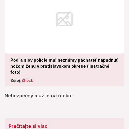
Podľa slov polície mal neznámy páchateľ napadnúť
nožom ženu v bratislavskom okrese (ilustračné
foto).
Zdroj:
iStock
Nebezpečný muž je na úteku!
Prečítajte si viac