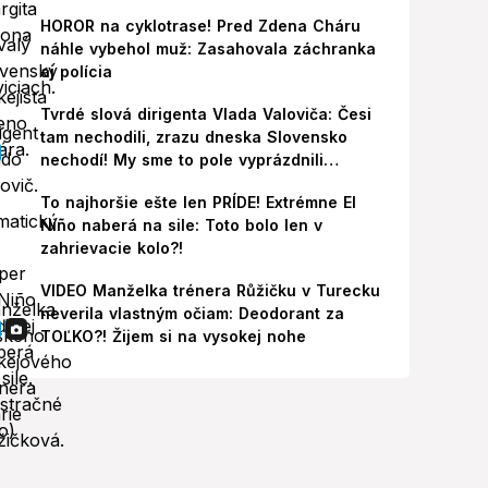
HOROR na cyklotrase! Pred Zdena Cháru
náhle vybehol muž: Zasahovala záchranka
aj polícia
Tvrdé slová dirigenta Vlada Valoviča: Česi
tam nechodili, zrazu dneska Slovensko
nechodí! My sme to pole vyprázdnili
zbytočne
To najhoršie ešte len PRÍDE! Extrémne El
Niño naberá na sile: Toto bolo len v
zahrievacie kolo?!
VIDEO Manželka trénera Růžičku v Turecku
neverila vlastným očiam: Deodorant za
TOĽKO?! Žijem si na vysokej nohe