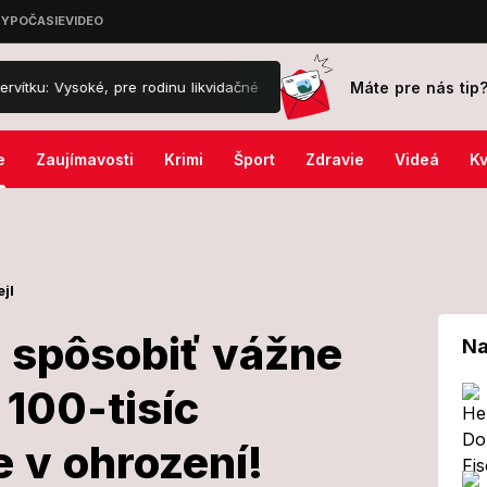
Máte pre nás tip
oké, pre rodinu likvidačné
HOROR na cyklotrase! Pred Zdena Chár
e
Zaujímavosti
Krimi
Šport
Zdravie
Videá
Kv
jl
 spôsobiť vážne
Na
100-tisíc
 môžu spôsobiť
 v ohrození!