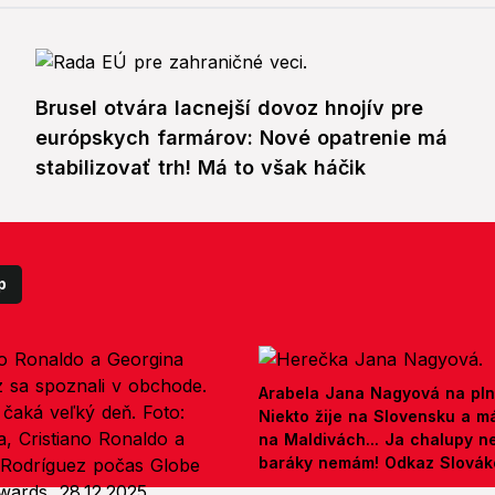
Brusel otvára lacnejší dovoz hnojív pre
európskych farmárov: Nové opatrenie má
stabilizovať trh! Má to však háčik
p
Arabela Jana Nagyová na pln
Niekto žije na Slovensku a m
na Maldivách... Ja chalupy 
baráky nemám! Odkaz Slová