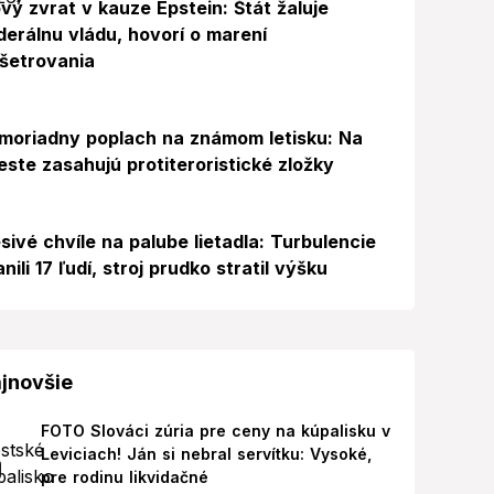
vý zvrat v kauze Epstein: Štát žaluje
derálnu vládu, hovorí o marení
šetrovania
Foto
moriadny poplach na známom letisku: Na
este zasahujú protiteroristické zložky
sivé chvíle na palube lietadla: Turbulencie
anili 17 ľudí, stroj prudko stratil výšku
jnovšie
FOTO Slováci zúria pre ceny na kúpalisku v
Leviciach! Ján si nebral servítku: Vysoké,
pre rodinu likvidačné