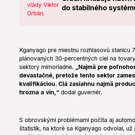
do stabilného systém
Kganyago pre miestnu rozhlasovú stanicu 
plánovaných 30-percentných ciel na tovary
sektory mimoriadne.
„Najmä pre poľnoho
devastačné, pretože tento sektor zames
kvalifikáciou. Clá zasiahnu najmä produ
hrozna a vín,“
dodal guvernér.
S obrovskými problémami počíta aj automo
štatistík, na ktoré sa Kganyago odvolal, u