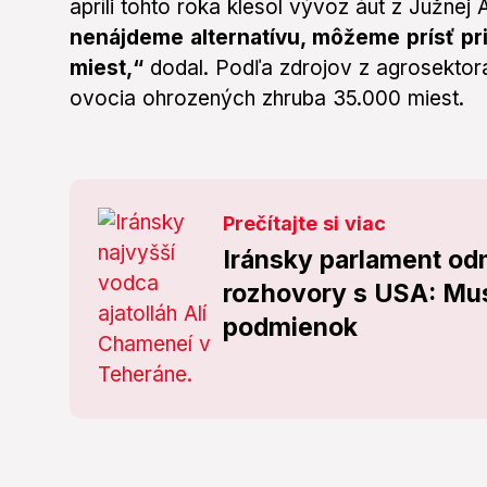
apríli tohto roka klesol vývoz áut z Južnej
nenájdeme alternatívu, môžeme prísť pr
miest,“
dodal. Podľa zdrojov z agrosektora 
ovocia ohrozených zhruba 35.000 miest.
Prečítajte si viac
Iránsky parlament od
rozhovory s USA: Mus
podmienok