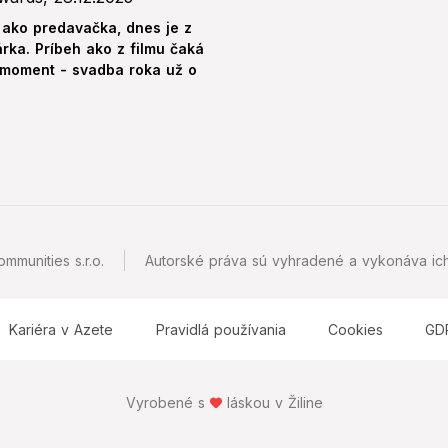
 ako predavačka, dnes je z
árka. Príbeh ako z filmu čaká
 moment - svadba roka už o
mmunities s.r.o.
Autorské práva sú vyhradené a vykonáva ich
Kariéra v Azete
Pravidlá používania
Cookies
GD
Vyrobené s
láskou v Žiline