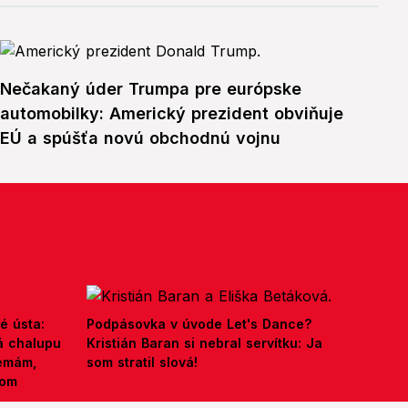
Nečakaný úder Trumpa pre európske
automobilky: Americký prezident obviňuje
EÚ a spúšťa novú obchodnú vojnu
é ústa:
Podpásovka v úvode Let's Dance?
á chalupu
Kristián Baran si nebral servítku: Ja
nemám,
som stratil slová!
kom