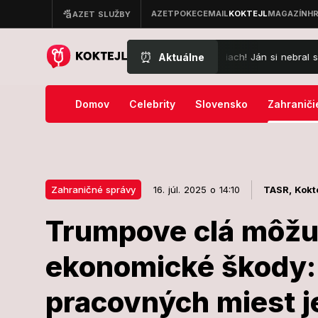
⏰
Aktuálne
i zúria pre ceny na kúpalisku v Leviciach! Ján si nebral servítku: Vys
Domov
Celebrity
Slovensko
Zahraniči
Zahraničné správy
16. júl. 2025 o 14:10
TASR,
Kokte
Trumpove clá môžu
16. júl. 2025 o 14:10
Zahraničné správy
ekonomické škody: 
Trumpove clá
pracovných miest je