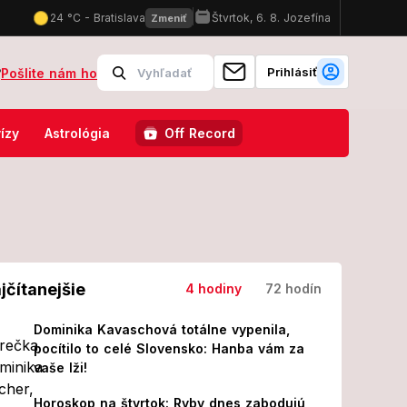
Prihlásiť
?
Pošlite nám ho
u náhle vybehol muž: Zasahovala záchranka aj polícia
Tvrdé slo
ízy
Astrológia
Off Record
jčítanejšie
4 hodiny
72 hodín
Dominika Kavaschová totálne vypenila,
pocítilo to celé Slovensko: Hanba vám za
vaše lži!
Horoskop na štvrtok: Ryby dnes zabodujú