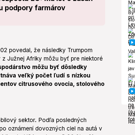
u podpory farmárov
702 povedal, že následky Trumpom
 z Južnej Afriky môžu byť pre niektoré
spodárstvo môžu byť dôsledky
tnáva veľký počet ľudí s nízkou
centov citrusového ovocia, stolového
bilový sektor. Podľa posledných
ž po oznámení dovozných ciel na autá v