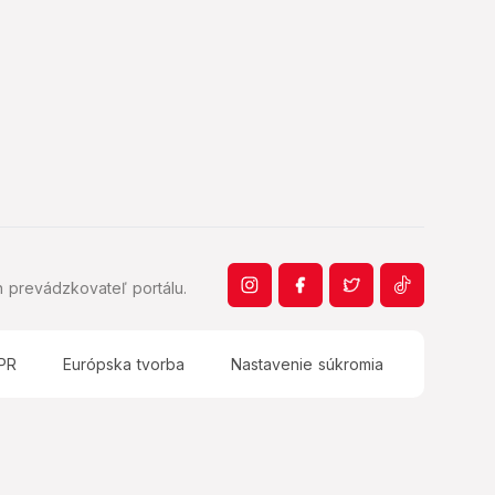
 prevádzkovateľ portálu.
PR
Európska tvorba
Nastavenie súkromia