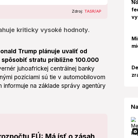
No
fe
Zdroj:
TASR/AP
vy
huje kriticky vysoké hodnoty.
Mi
mi
onald Trump plánuje uvaliť od
 spôsobiť stratu približne 100.000
De
ernér juhoafrickej centrálnej banky
zr
nými pozíciami sú tie v automobilovom
informuje na základe správy agentúry
Na
 rozpočtu EÚ: Má ísť o zásah