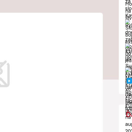
ické škody:
acovných miest
 dosahuje kriticky vysoké hodnoty.
Ď