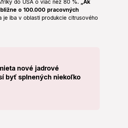
 Afriky do USA o viac než 80 %.
„Ak
ibližne o 100.000 pracovných
je iba v oblasti produkcie citrusového
mieta nové jadrové
í byť splnených niekoľko