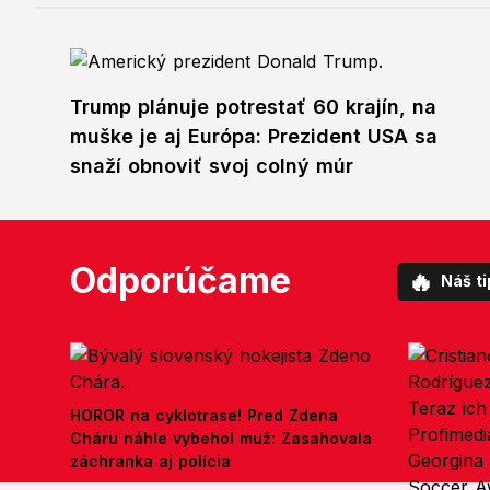
Trump plánuje potrestať 60 krajín, na
muške je aj Európa: Prezident USA sa
snaží obnoviť svoj colný múr
Odporúčame
🔥
Náš ti
HOROR na cyklotrase! Pred Zdena
Cháru náhle vybehol muž: Zasahovala
záchranka aj polícia