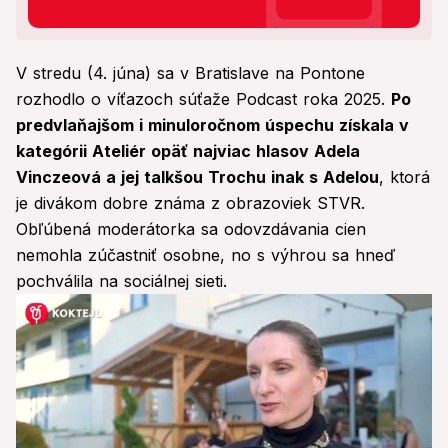
V stredu (4. júna) sa v Bratislave na Pontone
rozhodlo o víťazoch súťaže Podcast roka 2025.
Po
predvlaňajšom i minuloročnom úspechu získala v
kategórii Ateliér opäť najviac hlasov Adela
Vinczeová a jej talkšou Trochu inak s Adelou
, ktorá
je divákom dobre známa z obrazoviek STVR.
Obľúbená moderátorka sa odovzdávania cien
nemohla zúčastniť osobne, no s výhrou sa hneď
pochválila na sociálnej sieti.