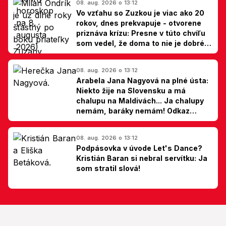
08. aug. 2026 o 13:12
Vo vzťahu so Zuzkou je viac ako 20
rokov, dnes prekvapuje - otvorene
priznáva krízu: Presne v túto chvíľu
som vedel, že doma to nie je dobré,
hovorí Milan Ondrík
08. aug. 2026 o 13:12
Arabela Jana Nagyová na plné ústa:
Niekto žije na Slovensku a má
chalupu na Maldivách... Ja chalupy
nemám, baráky nemám! Odkaz
Slovákom
08. aug. 2026 o 13:12
Podpásovka v úvode Let's Dance?
Kristián Baran si nebral servítku: Ja
som stratil slová!