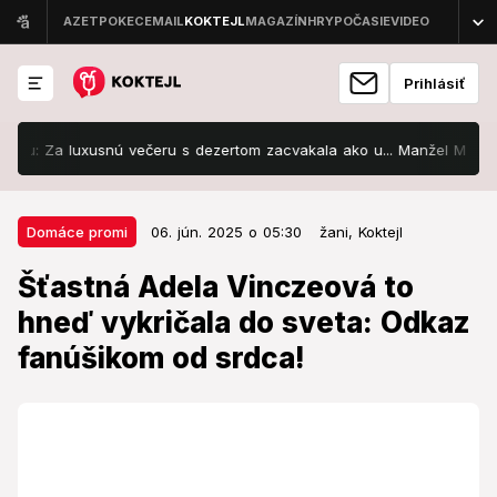
Prihlásiť
luxusnú večeru s dezertom zacvakala ako u... Manžel Mravec trošku br
06. jún. 2025 o 05:30
Domáce promi
Domáce promi
06. jún. 2025 o 05:30
žani,
Koktejl
Šťastná Adela Vinczeová to hneď
Šťastná Adela Vinczeová to
vykričala do sveta: Odkaz
hneď vykričala do sveta: Odkaz
fanúšikom od srdca!
fanúšikom od srdca!
Neberie to ako samozrejmosť.