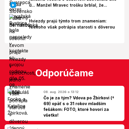
u... Manžel Mravec trošku brblal, že...
Hviezdy prajú týmto trom znameniam:
Niekoho však potrápia starosti s dôverou
Odporúčame
08. aug. 2026 o 13:12
Čo je za tým? Vdova po Žbirkovi (†
69) opäť s o 31 rokov mladším
fešákom: FOTO, ktoré hovorí za
všetko!