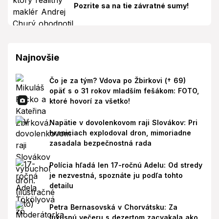
Pozrite sa na tie závratné sumy!
Najnovšie
Čo je za tým? Vdova po Žbirkovi († 69)
opäť s o 31 rokov mladším fešákom: FOTO,
ktoré hovorí za všetko!
Napätie v dovolenkovom raji Slovákov: Pri
hraniciach explodoval dron, mimoriadne
zasadala bezpečnostná rada
Polícia hľadá len 17-ročnú Adelu: Od stredy
je nezvestná, spoznáte ju podľa tohto
detailu
Petra Bernasovská v Chorvátsku: Za
luxusnú večeru s dezertom zacvakala ako