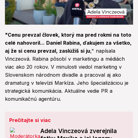
0
seconds
"Cenu prevzal človek, ktorý ma pred rokmi na toto
of
1
celé nahovoril... Daniel Rabina, ďakujem za všetko,
minute,
aj že si cenu prevzal, zaslúžiš si ju
," napísala
18
seconds
Vinczeová. Rabina pôsobí v marketingu a médiách
viac ako 20 rokov. V minulosti viedol marketing v
Slovenskom národnom divadle a pracoval aj ako
dramaturg v televízii Markíza. Jeho špecializáciou je
strategická komunikácia. Aktuálne vedie PR a
komunikačnú agentúru.
Prečítajte si viac
Adela Vinczeová zverejnila