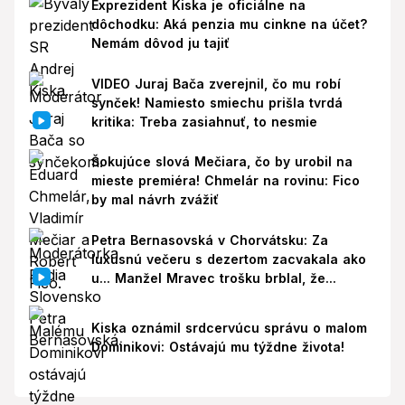
Exprezident Kiska je oficiálne na
dôchodku: Aká penzia mu cinkne na účet?
Nemám dôvod ju tajiť
VIDEO Juraj Bača zverejnil, čo mu robí
synček! Namiesto smiechu prišla tvrdá
kritika: Treba zasiahnuť, to nesmie
Šokujúce slová Mečiara, čo by urobil na
mieste premiéra! Chmelár na rovinu: Fico
by mal návrh zvážiť
Petra Bernasovská v Chorvátsku: Za
luxusnú večeru s dezertom zacvakala ako
u... Manžel Mravec trošku brblal, že...
Kiska oznámil srdcervúcu správu o malom
Dominikovi: Ostávajú mu týždne života!