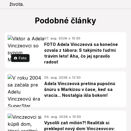
Podobné články
07. aug. 2026 o 15:30
FOTO Adela Vinczeová sa konečne
ozvala z tábora: S takýmito ľuďmi
trávim leto! Aha, čo jej spravilo
Foto
radosť
05. aug. 2026 o 12:30
Adela Vinczeová pretína pupočnú
šnúru s Markízou v čase, keď sa
vracia... Nostalgia išla bokom!
04. aug. 2026 o 13:30
Vysolili zaň milión?! Realiťák si
preklepol nový dom Vinczeovcov: