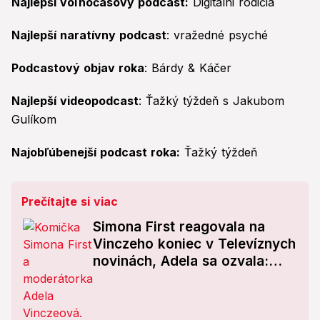
Najlepší voľnočasový podcast:
Digitálni rodičia
Najlepší naratívny podcast
: vražedné psyché
Podcastový objav roka
: Bárdy & Káčer
Najlepší videopodcast
: Ťažký týždeň s Jakubom
Gulíkom
Najobľúbenejší podcast roka:
Ťažký týždeň
Prečítajte si viac
Simona First reagovala na
Vinczeho koniec v Televíznych
novinách, Adela sa ozvala:
Odkaz komičke!