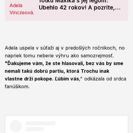
fotku Maxíka s jej legom:
Ubehlo 42 rokov! A pozrite,
ako jej synček vyrástol
Adela uspela v súťaži aj v predošlých ročníkoch, no
napriek tomu neberie výhru ako samozrejmosť.
"Ďakujeme vám, že ste hlasovali, bez vás by sme
nemali takú dobrú partiu, ktorá Trochu inak
vlastne drží pokope. Ľúbim vás
," odkázala od srdca
fanúšikom.