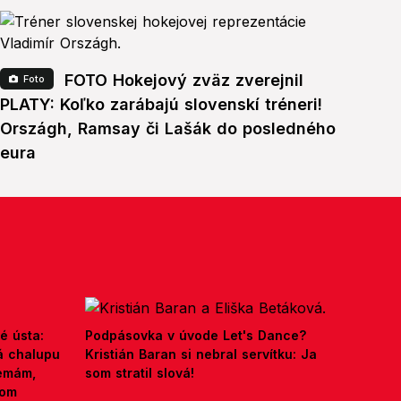
FOTO Hokejový zväz zverejnil
Foto
PLATY: Koľko zarábajú slovenskí tréneri!
Országh, Ramsay či Lašák do posledného
eura
é ústa:
Podpásovka v úvode Let's Dance?
á chalupu
Kristián Baran si nebral servítku: Ja
nemám,
som stratil slová!
kom