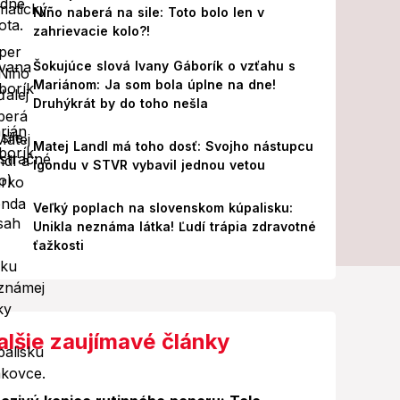
Niño naberá na sile: Toto bolo len v
zahrievacie kolo?!
Šokujúce slová Ivany Gáborík o vzťahu s
Mariánom: Ja som bola úplne na dne!
Druhýkrát by do toho nešla
Matej Landl má toho dosť: Svojho nástupcu
Igondu v STVR vybavil jednou vetou
Veľký poplach na slovenskom kúpalisku:
Unikla neznáma látka! Ľudí trápia zdravotné
ťažkosti
alšie zaujímavé články