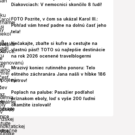
Diakovciach: V nemocnici skončilo 8 ľudí!
FOTO Pozrite, v čom sa ukázal Karol III.:
Pohľad vám hneď padne na dolnú časť jeho
tela!
Nečakajte, zbaľte si kufre a cestujte na
vlastnú päsť! TOTO sú najlepšie destinácie
na rok 2026 ocenené travelblogermi
Mrazivý koniec rutinného ponoru: Telo
elitného záchranára Jana našli v hĺbke 186
metrov!
Poplach na palube: Pasažier podľahol
príznakom eboly, loď s vyše 200 ľuďmi
okamžite izolovali!