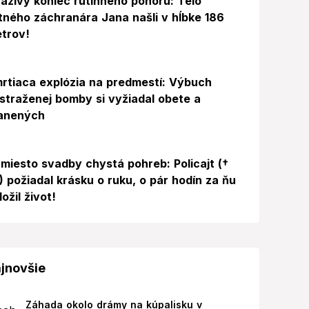
azivý koniec rutinného ponoru: Telo
itného záchranára Jana našli v hĺbke 186
trov!
rtiaca explózia na predmestí: Výbuch
straženej bomby si vyžiadal obete a
anených
miesto svadby chystá pohreb: Policajt (†
) požiadal krásku o ruku, o pár hodín za ňu
ložil život!
jnovšie
Záhada okolo drámy na kúpalisku v