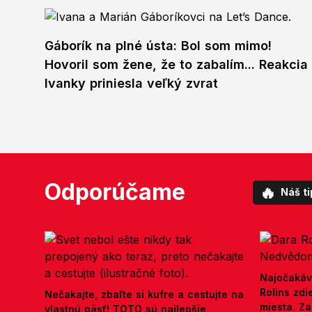
Gáborík na plné ústa: Bol som mimo!
Hovoril som žene, že to zabalím... Reakcia
Ivanky priniesla veľký zvrat
Odporúčame
🔥
Náš ti
Najočakáv
Rolins zd
Nečakajte, zbaľte si kufre a cestujte na
miesta. Z
vlastnú päsť! TOTO sú najlepšie