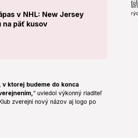
zápas v NHL: New Jersey
u na päť kusov
, v ktorej budeme do konca
verejnením,
“ uviedol výkonný riaditeľ
lub zverejní nový názov aj logo po