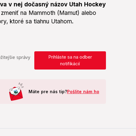
íva v nej dočasný názov Utah Hockey
e zmeniť na Mammoth (Mamut) alebo
y, ktoré sa tiahnu Utahom.
žitejšie správy
Prihláste sa na odber
notifikácií
Máte pre nás tip?
Pošlite nám ho