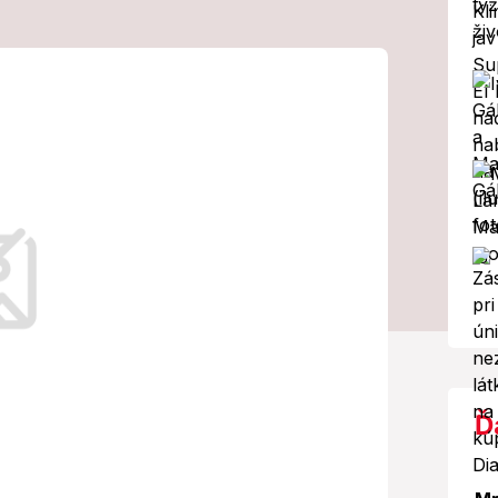
 meno:
yberajú z troch
 rozhodnú fanúšikovia priamo v
Ď