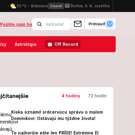
Prihlásiť
?
Pošlite nám ho
časť jeho tela!
Nečakajte, zbaľte si kufre a cestujte na vlastnú 
ízy
Astrológia
Off Record
jčítanejšie
4 hodiny
72 hodín
Kiska oznámil srdcervúcu správu o malom
Dominikovi: Ostávajú mu týždne života!
To najhoršie ešte len PRÍDE! Extrémne El