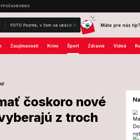
Máte pre nás tip
 Pozrite, v čom sa ukázal Karol III.: Pohľad vám hneď padne na dolnú 
e
Zaujímavosti
Krimi
Šport
Zdravie
Videá
Kv
jl
mať čoskoro nové
Na
vyberajú z troch
 bude mať