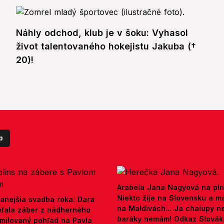
Náhly odchod, klub je v šoku: Vyhasol
život talentovaného hokejistu Jakuba (†
20)!
p
Arabela Jana Nagyová na pln
Niekto žije na Slovensku a m
anejšia svadba roka: Dara
na Maldivách... Ja chalupy 
ieľala záber z nádherného
baráky nemám! Odkaz Slová
amilovaný pohľad na Pavla