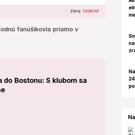
Mr
el
Zdroj:
TASR/AP
me
hodnú fanúšikovia priamo v
Sm
na
zr
Na
24
a do Bostonu: S klubom sa
po
he
Na