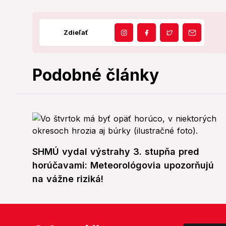
Zdieľať
Podobné články
SHMÚ vydal výstrahy 3. stupňa pred
horúčavami: Meteorológovia upozorňujú
na vážne riziká!