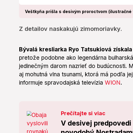
Veštkyňa prišla s desivým proroctvom (ilustračné 
Z detailov naskakujú zimomoriavky.
Bývalá kresliarka Ryo Tatsukiová získa
pretože podobne ako legendárna bulharská
jedinečným darom nazrieť do budúcnosti. Me
aj mohutná vlna tsunami, ktorá má podľa jej
informuje spravodajská televízia
WION
.
Prečítajte si viac
V desivej predpovedi 
novodobý Nostradamu