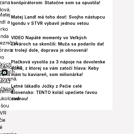
konšpirátorom: Statočne som sa opustila!
Matej Landl má toho dosť: Svojho nástupcu
Igondu v STVR vybavil jednou vetou
VIDEO Napäté momenty vo Veľkých
Levároch sa skončili: Muža sa podarilo dať
z trolejí dole, doprava je obnovená!
Plačková vysolila za 3 nápoje na dovolenke
sumu, z ktorej sa vám zatočí hlava: Keby
mám tu kaviareň, som milionárka!
Letné lákadlo Jožky z Pečie celé
Slovensko: TENTO koláč upečiete ľavou
zadnou!