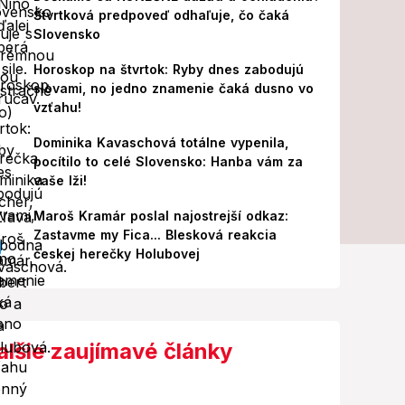
Štvrtková predpoveď odhaľuje, čo čaká
Slovensko
Horoskop na štvrtok: Ryby dnes zabodujú
slovami, no jedno znamenie čaká dusno vo
vzťahu!
Dominika Kavaschová totálne vypenila,
pocítilo to celé Slovensko: Hanba vám za
vaše lži!
Maroš Kramár poslal najostrejší odkaz:
Zastavme my Fica... Blesková reakcia
českej herečky Holubovej
alšie zaujímavé články
Video