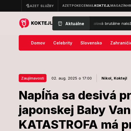
⏰
Aktuálne
pekelnom zovretí, herečka Zuzana Fialová brutálne naložila konšpirát
Domov
Celebrity
Slovensko
Zahraniči
Zaujímavosti
02. aug. 2025 o 17:00
Nikol,
Koktejl
Napĺňa sa desivá 
02. aug. 2025 o 17:00
Zaujímavosti
japonskej Baby Va
Napĺňa sa de
KATASTROFA má prí