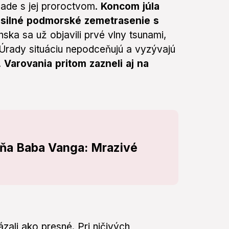
úlade s jej proroctvom.
Koncom júla
a silné podmorské zemetrasenie s
ska sa už objavili prvé vlny tsunami,
. Úrady situáciu nepodceňujú a vyzývajú
.
Varovania pritom zazneli aj na
ňa Baba Vanga: Mrazivé
ázali ako presné. Pri ničivých