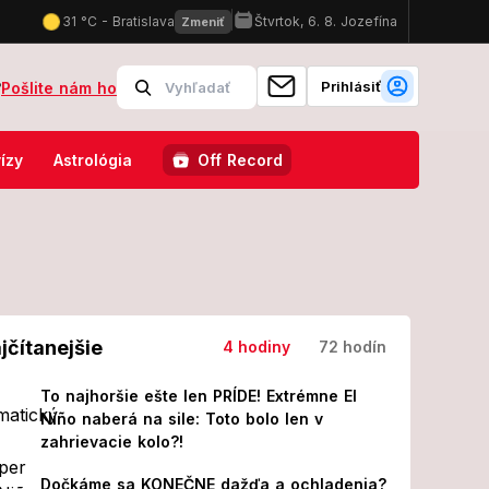
Prihlásiť
?
Pošlite nám ho
 nástupcu Igondu v STVR vybavil jednou vetou
VIDEO Napäté momen
ízy
Astrológia
Off Record
jčítanejšie
4 hodiny
72 hodín
To najhoršie ešte len PRÍDE! Extrémne El
Niño naberá na sile: Toto bolo len v
zahrievacie kolo?!
Dočkáme sa KONEČNE dažďa a ochladenia?