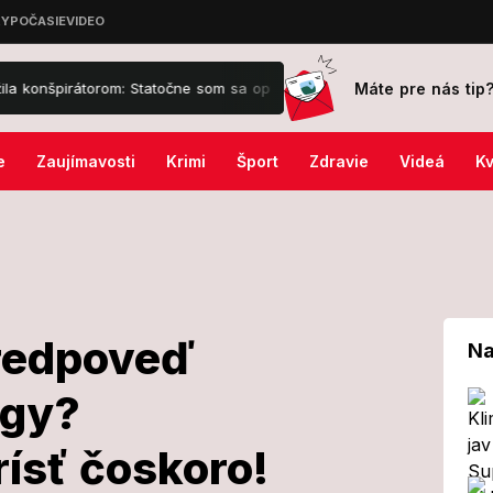
Máte pre nás tip
orom: Statočne som sa opustila!
Matej Landl má toho dosť: Svojho
e
Zaujímavosti
Krimi
Šport
Zdravie
Videá
Kv
predpoveď
Na
ngy?
sivá predpoveď
sť čoskoro!