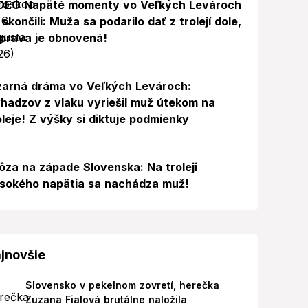
DEO Napäté momenty vo Veľkých Levároch
 skončili: Muža sa podarilo dať z trolejí dole,
prava je obnovená!
zarná dráma vo Veľkých Levároch:
hadzov z vlaku vyriešil muž útekom na
oleje! Z výšky si diktuje podmienky
ôza na západe Slovenska: Na troleji
sokého napätia sa nachádza muž!
jnovšie
Slovensko v pekelnom zovretí, herečka
Zuzana Fialová brutálne naložila