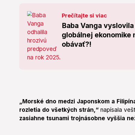
Prečítajte si viac
Baba Vanga vyslovila
globálnej ekonomike 
obávať?!
„Morské dno medzi Japonskom a Filipín
rozletia do všetkých strán,“
napísala vešt
zasiahne tsunami trojnásobne vyššia než