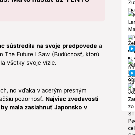
ac sústredila na svoje predpovede
a
m The Future I Saw (Budúcnosť, ktorú
la všetky svoje vízie.
ech, no vďaka viacerým presným
äčšiu pozornosť.
Najviac zvedavosti
á by mala zasiahnuť Japonsko v