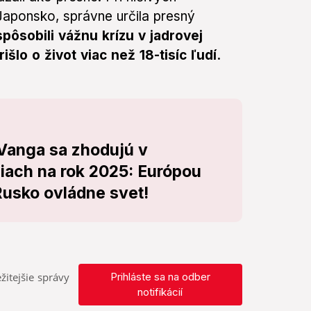
 Japonsko, správne určila presný
spôsobili vážnu krízu v jadrovej
išlo o život viac než 18-tisíc ľudí.
Vanga sa zhodujú v
ach na rok 2025: Európou
 Rusko ovládne svet!
žitejšie správy
Prihláste sa na odber
notifikácií