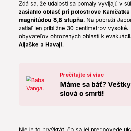
Zdá sa, že udalosti sa pomaly vyvíjajú v s
zasiahlo oblasť pri polostrove Kamčatk
magnitúdou 8,8 stupňa.
Na pobreží Japon
zatiaľ len približne 30 centimetrov vysoké
obyvateľov ohrozených oblastí k evakuácii
Aljaške a Havaji.
Prečítajte si viac
Máme sa báť? Veštky
slová o smrti!
Nie je to prvýkrát, čo sa jej predpovede uk