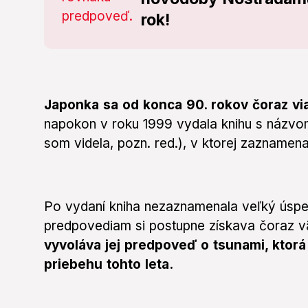
rok!
Japonka sa od konca 90. rokov čoraz vi
napokon v roku 1999 vydala knihu s názvo
som videla, pozn. red.), v ktorej zaznamena
Po vydaní kniha nezaznamenala veľký úsp
predpovediam si postupne získava čoraz v
vyvoláva jej predpoveď o tsunami, ktor
priebehu tohto leta.