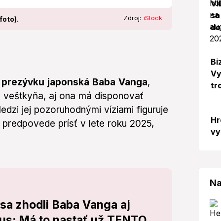
VI
sa
Zdroj:
iStock
foto).
do
Bi
Vy
la prezývku japonská Baba Vanga
,
tr
 veštkyňa, aj ona má disponovať
dzi jej pozoruhodnými víziami figuruje
Hr
 predpovede prísť v lete roku 2025,
vy
Na
sa zhodli Baba Vanga aj
s: Má to nastať už TENTO