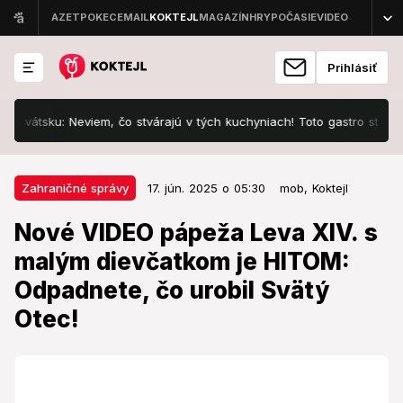
Prihlásiť
u: Neviem, čo stvárajú v tých kuchyniach! Toto gastro stojí za...
17. jún. 2025 o 05:30
Zahraničné správy
Zahraničné správy
17. jún. 2025 o 05:30
mob,
Koktejl
Nové VIDEO pápeža Leva XIV. s
Nové VIDEO pápeža Leva XIV. s
malým dievčatkom je HITOM:
malým dievčatkom je HITOM:
Odpadnete, čo urobil Svätý Otec!
Odpadnete, čo urobil Svätý
Bolo to milé gesto.
Otec!