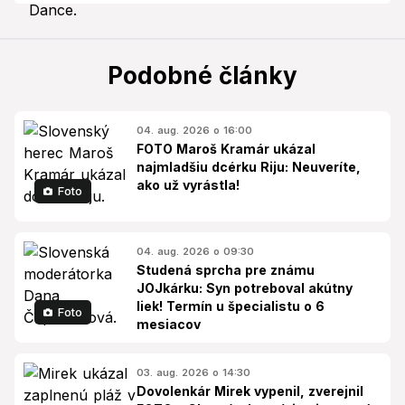
Podobné články
04. aug. 2026 o 16:00
FOTO Maroš Kramár ukázal
najmladšiu dcérku Riju: Neuveríte,
ako už vyrástla!
Foto
04. aug. 2026 o 09:30
Studená sprcha pre známu
JOJkárku: Syn potreboval akútny
liek! Termín u špecialistu o 6
Foto
mesiacov
03. aug. 2026 o 14:30
Dovolenkár Mirek vypenil, zverejnil