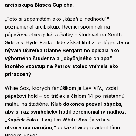
arcibiskupa Blasea Cupicha.
„Toto si zapamätám ako ,kázeň z nadhodu‘,“
poznamenal arcibiskup. Rečníci spomínali na
pápežove chicagské začiatky – študoval na South
Side a v Hyde Parku, kde získal titul z teológie.
Jeho
bývalá učiteľka Dianne Bergant ho opísala ako
výborného študenta a „obyčajného chlapa“,
ktorého vzostup na Petrov stolec vnímala ako
prirodzený
.
White Sox, ktorých fanúšikom je Lev XIV., vzdali
pápežovi hold – od tričiek s číslom 14 po nástennú
maľbu na štadióne.
Klub dokonca pozval pápeža,
aby si raz symbolicky hodil ceremoniálny nadhoz.
„Kopček čaká. Tvoj tím White Sox ťa víta s
otvorenou náručou,“
odkázal viceprezident tímu
Brooks Boyer.