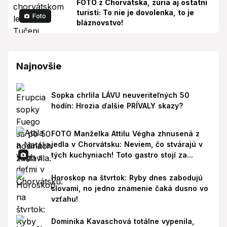
FOTO z Chorvátska, zúria aj ostatní
turisti: To nie je dovolenka, to je
Foto
bláznovstvo!
Najnovšie
Sopka chrlila LÁVU neuveriteľných 50
hodín: Hrozia ďalšie PRÍVALY skazy?
FOTO Manželka Attilu Végha zhnusená z
jedla v Chorvátsku: Neviem, čo stvárajú v
tých kuchyniach! Toto gastro stojí za...
Horoskop na štvrtok: Ryby dnes zabodujú
slovami, no jedno znamenie čaká dusno vo
vzťahu!
Dominika Kavaschová totálne vypenila,