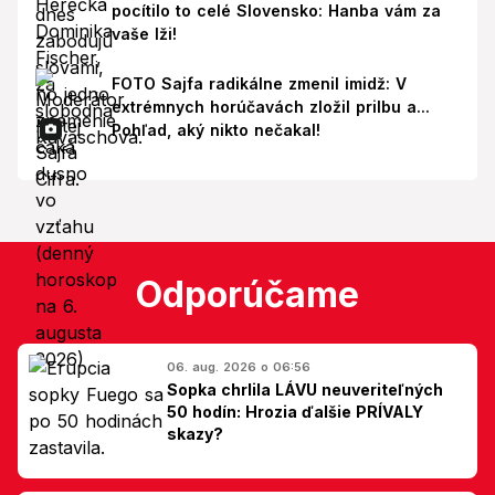
pocítilo to celé Slovensko: Hanba vám za
vaše lži!
FOTO Sajfa radikálne zmenil imidž: V
extrémnych horúčavách zložil prilbu a...
Pohľad, aký nikto nečakal!
Odporúčame
06. aug. 2026 o 06:56
Sopka chrlila LÁVU neuveriteľných
50 hodín: Hrozia ďalšie PRÍVALY
skazy?