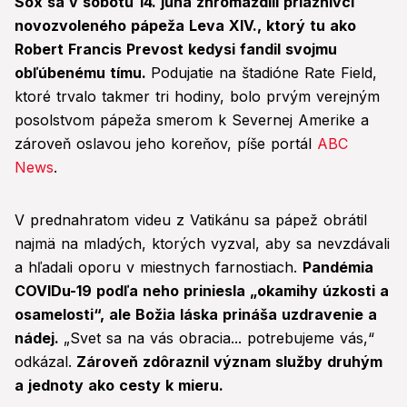
Sox sa v sobotu 14. júna zhromaždili priaznivci
novozvoleného pápeža Leva XIV., ktorý tu ako
Robert Francis Prevost kedysi fandil svojmu
obľúbenému tímu.
Podujatie na štadióne Rate Field,
ktoré trvalo takmer tri hodiny, bolo prvým verejným
posolstvom pápeža smerom k Severnej Amerike a
zároveň oslavou jeho koreňov, píše portál
ABC
News
.
V prednahratom videu z Vatikánu sa pápež obrátil
najmä na mladých, ktorých vyzval, aby sa nevzdávali
a hľadali oporu v miestnych farnostiach.
Pandémia
COVIDu-19 podľa neho priniesla „okamihy úzkosti a
osamelosti“, ale Božia láska prináša uzdravenie a
nádej.
„Svet sa na vás obracia... potrebujeme vás,“
odkázal.
Zároveň zdôraznil význam služby druhým
a jednoty ako cesty k mieru.