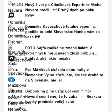
Nový život po Cibulkovej: Expartner Michal
Navara otočil list! Druhý dych po boku
Iryny
Dominika Kavaschová totálne vypenila,
pocítilo to celé Slovensko: Hanba vám za
vaše lži!
FOTO Sajfa radikálne zmenil imidž: V
extrémnych horúčavách zložil prilbu a...
Pohľad, aký nikto nečakal!
Eva Máziková ukázala cenu nafty v
Nemecku: Vy sa sťažujete, ale tak drahé to
na Slovensku nie je!
Gáborík na plné ústa: Bol som mimo!
Hovoril som žene, že to zabalím... Reakcia
Ivanky priniesla veľký zvrat