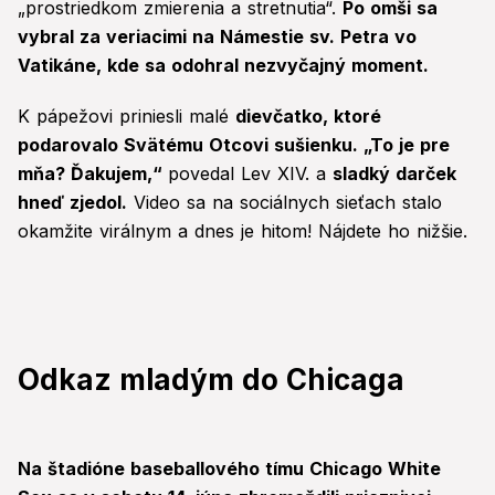
„prostriedkom zmierenia a stretnutia“.
Po omši sa
vybral za veriacimi na Námestie sv. Petra vo
Vatikáne, kde sa odohral nezvyčajný moment.
K pápežovi priniesli malé
dievčatko, ktoré
podarovalo Svätému Otcovi sušienku. „To je pre
mňa? Ďakujem,“
povedal Lev XIV. a
sladký darček
hneď zjedol.
Video sa na sociálnych sieťach stalo
okamžite virálnym a dnes je hitom! Nájdete ho nižšie.
Odkaz mladým do Chicaga
Na štadióne baseballového tímu Chicago White