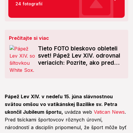
24 fotografií
Prečítajte si viac
Tieto FOTO bleskovo obleteli
svet! Pápež Lev XIV. odrovnal
veriacich: Pozrite, ako pred
nich predstúpil
Pápež Lev XIV. v nedeľu 15. júna slávnostnou
svätou omšou vo vatikánskej Bazilike sv. Petra
ukončil Jubileum športu,
uvádza web
Vatican News
.
Pred tisíckami športovcov rôznych úrovní,
národností a disciplín pripomenul, že šport môže byť