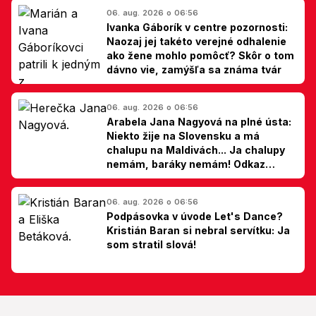
06. aug. 2026 o 06:56
Ivanka Gáborík v centre pozornosti:
Naozaj jej takéto verejné odhalenie
ako žene mohlo pomôcť? Skôr o tom
dávno vie, zamýšľa sa známa tvár
06. aug. 2026 o 06:56
Arabela Jana Nagyová na plné ústa:
Niekto žije na Slovensku a má
chalupu na Maldivách... Ja chalupy
nemám, baráky nemám! Odkaz
Slovákom
06. aug. 2026 o 06:56
Podpásovka v úvode Let's Dance?
Kristián Baran si nebral servítku: Ja
som stratil slová!