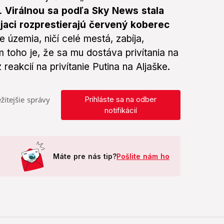
a.
Virálnou sa podľa Sky News stala
vojaci rozprestierajú červený koberec
e územia, ničí celé mestá, zabíja,
 toho je, že sa mu dostáva privítania na
reakcií na privítanie Putina na Aljaške.
žitejšie správy
Prihláste sa na odber
notifikácií
Máte pre nás tip?
Pošlite nám ho