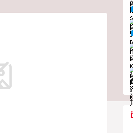
 fotku
rumpa po boku
 vec zaráža!