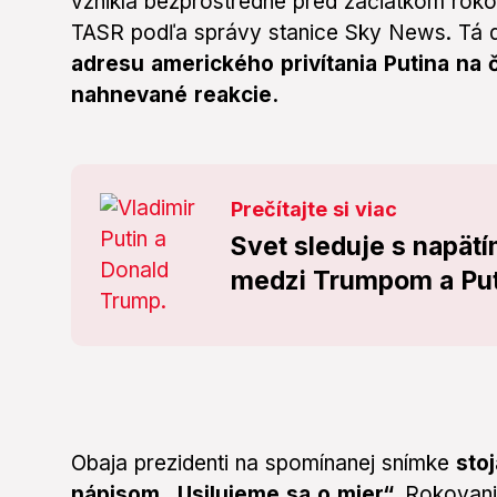
vznikla bezprostredne pred začiatkom roko
TASR podľa správy stanice Sky News. Tá 
adresu amerického privítania Putina na
nahnevané reakcie.
Prečítajte si viac
Svet sleduje s napät
medzi Trumpom a Puti
Obaja prezidenti na spomínanej snímke
stoj
nápisom „Usilujeme sa o mier“.
Rokovania