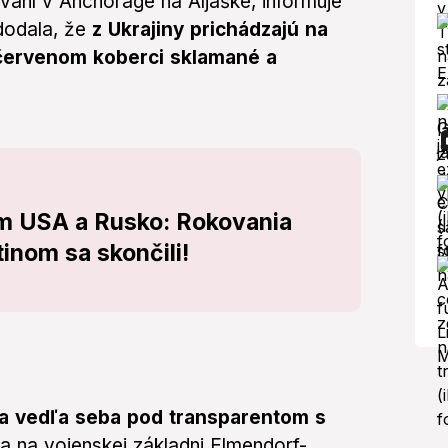
vaní v Anchorage na Aljaške, informuje
dodala, že
z Ukrajiny prichádzajú na
 červenom koberci sklamané a
ím USA a Rusko: Rokovania
nom sa skončili!
a vedľa seba pod transparentom s
 na vojenskej základni Elmendorf-