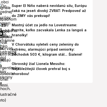
Super El Niño naberá nevídanú silu, Európu
čaká na jeseň divoký ZVRAT: Predpoveď až
do ZIMY vás prekvapí!
Mastný účet za jedlo na Lovestreame:
Pozrite, koľko zacvakala Lenka za langoš a
hranolky!
V Chorvátsku vyleteli ceny zeleniny do
extrému, alarmujúci prípad seniorky:
Dôchodok 503 €, kilogram stál... Šialené!
Obrovský žiaľ Lionela Messiho:
Najdôležitejší človek prehral boj s
chorobou!