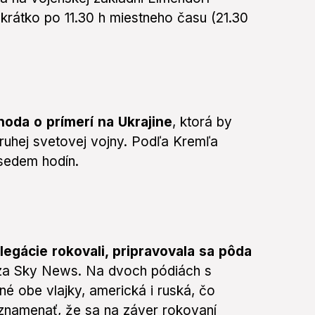
krátko po 11.30 h miestneho času (21.30
oda o prímerí na Ukrajine
, ktorá by
druhej svetovej vojny. Podľa Kremľa
sedem hodín.
elegácie rokovali, pripravovala sa pôda
a Sky News. Na dvoch pódiách s
é obe vlajky, americká i ruská, čo
 znamenať, že sa na záver rokovaní