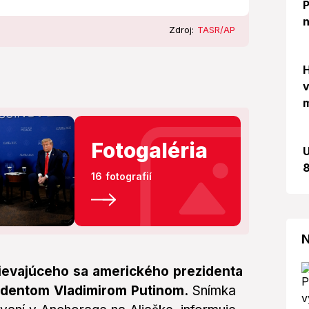
P
n
Zdroj:
TASR/AP
H
v
m
Fotogaléria
U
8
16 fotografií
N
evajúceho sa amerického prezidenta
identom Vladimirom Putinom.
Snímka