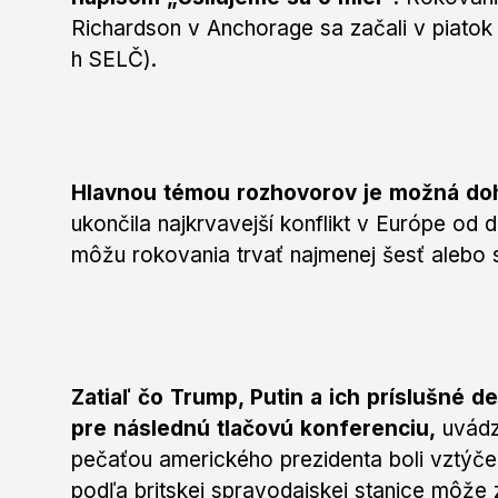
Richardson v Anchorage sa začali v piatok 
h SELČ).
Hlavnou témou rozhovorov je možná doh
ukončila najkrvavejší konflikt v Európe od 
môžu rokovania trvať najmenej šesť alebo 
Zatiaľ čo Trump, Putin a ich príslušné d
pre následnú tlačovú konferenciu,
uvádz
pečaťou amerického prezidenta boli vztýčen
podľa britskej spravodajskej stanice môže