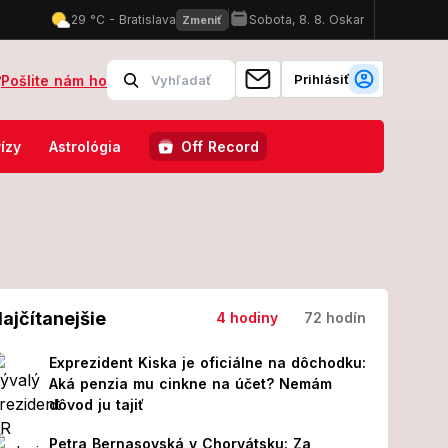
Prihlásiť
?
Pošlite nám ho
á na jeseň divoký ZVRAT: Predpoveď až do ZIMY vás prekvapí!
Mas
ízy
Astrológia
Off Record
ajčítanejšie
4 hodiny
72 hodín
Exprezident Kiska je oficiálne na dôchodku:
Aká penzia mu cinkne na účet? Nemám
dôvod ju tajiť
Petra Bernasovská v Chorvátsku: Za