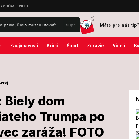
Máte pre nás tip
a museli utekať!
Super El Niño naberá nevídanú silu, Európu čak
e
Zaujímavosti
Krimi
Šport
Zdravie
Videá
Kv
ktejl
: Biely dom
N
miateho Trumpa po
ajiny: Biely
 vec zaráža! FOTO