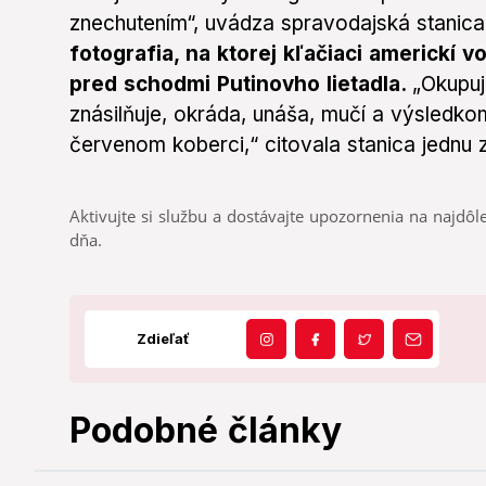
znechutením“, uvádza spravodajská stanic
fotografia, na ktorej kľačiaci americkí 
pred schodmi Putinovho lietadla.
„Okupuj
znásilňuje, okráda, unáša, mučí a výsledkom
červenom koberci,“ citovala stanica jednu z 
Aktivujte si službu a dostávajte upozornenia na najdôle
dňa.
Zdieľať
Podobné články