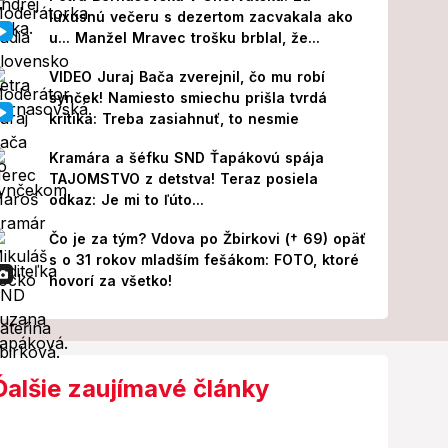
luxusnú večeru s dezertom zacvakala ako
u... Manžel Mravec trošku brblal, že...
VIDEO Juraj Bača zverejnil, čo mu robí
synček! Namiesto smiechu prišla tvrdá
kritika: Treba zasiahnuť, to nesmie
Kramára a šéfku SND Ťapákovú spája
TAJOMSTVO z detstva! Teraz posiela
odkaz: Je mi to ľúto...
Čo je za tým? Vdova po Žbirkovi († 69) opäť
s o 31 rokov mladším fešákom: FOTO, ktoré
hovorí za všetko!
Ďalšie zaujímavé články