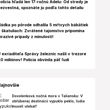
olícia hľadá len 17-ročnú Adelu: Od stredy je
ezvestná, spoznáte ju podľa tohto detailu
ádka po pôrode odhalila 5 mŕtvych bábätiek
 škatuliach: Zvrátené tajomstvo pripomína
razivé prípady z minulosti!
 exriaditeľa Správy železníc našli v trezore
0 miliónov! Polícia obvinila päť ľudí
ajnovšie
Dovolenková nočná mora v Taliansku: V
obľúbenej destinácii vypuklo peklo, ľudia
museli utekať!