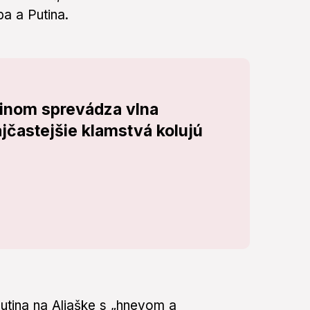
a a Putina.
inom sprevádza vlna
jčastejšie klamstvá kolujú
Putina na Aljaške s „hnevom a