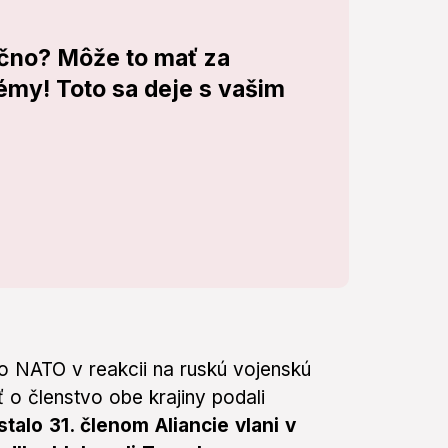
ačno? Môže to mať za
émy! Toto sa deje s vašim
do NATO v reakcii na ruskú vojenskú
ť o členstvo obe krajiny podali
stalo 31. členom Aliancie vlani v