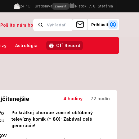
Prihlásiť
?
Pošlite nám ho
k nohám obrovská príležitosť: Patríte medzi vyvolených?
Zdrvujú
ízy
Astrológia
Off Record
jčítanejšie
4 hodiny
72 hodín
Po krátkej chorobe zomrel obľúbený
televízny komik († 80): Zabával celé
generácie!