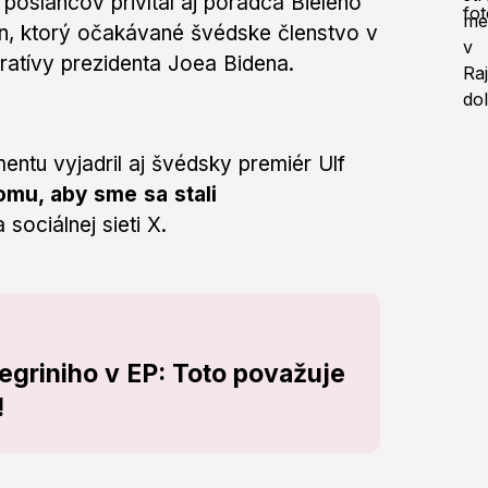
poslancov privítal aj poradca Bieleho
n, ktorý očakávané švédske členstvo v
tratívy prezidenta Joea Bidena.
ntu vyjadril aj švédsky premiér Ulf
omu, aby sme sa stali
 sociálnej sieti X.
egriniho v EP: Toto považuje
!