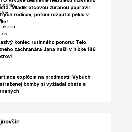
TO Krvavé besnenie neďaleko hlavného
sta: Mladík otcovou zbraňou popravil
arých rodičov, potom rozpútal peklo v
ole!
azivý koniec rutinného ponoru: Telo
itného záchranára Jana našli v hĺbke 186
trov!
rtiaca explózia na predmestí: Výbuch
straženej bomby si vyžiadal obete a
anených
jnovšie