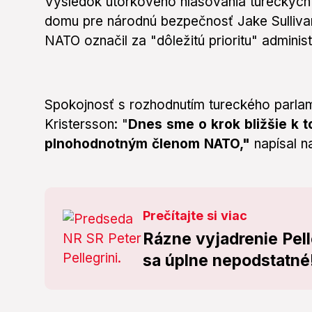
Výsledok utorkového hlasovania tureckých 
domu pre národnú bezpečnosť Jake Sulliva
NATO označil za "dôležitú prioritu" adminis
Spokojnosť s rozhodnutím tureckého parlame
Kristersson: "
Dnes sme o krok bližšie k t
plnohodnotným členom NATO,"
napísal na
Prečítajte si viac
Rázne vyjadrenie Pell
sa úplne nepodstatné