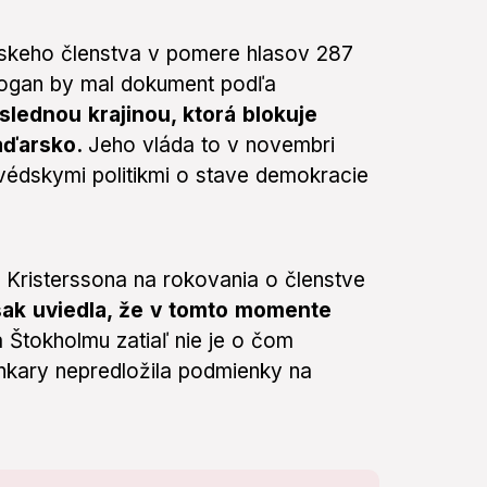
dskeho členstva v pomere hlasov 287
dogan by mal dokument podľa
slednou krajinou, ktorá blokuje
Maďarsko.
Jeho vláda to v novembri
védskymi politikmi o stave demokracie
Kristerssona na rokovania o členstve
šak uviedla, že v tomto momente
 Štokholmu zatiaľ nie je o čom
nkary nepredložila podmienky na