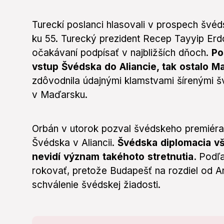
Tureckí poslanci hlasovali v prospech švé
ku 55. Turecký prezident Recep Tayyip Er
očakávaní podpísať v najbližších dňoch.
Po
vstup Švédska do Aliancie, tak ostalo 
zdôvodnila údajnými klamstvami šírenými š
v Maďarsku.
Orbán v utorok pozval švédskeho premiéra 
Švédska v Aliancii.
Švédska diplomacia v
nevidí význam takéhoto stretnutia.
Podľa
rokovať, pretože Budapešť na rozdiel od A
schválenie švédskej žiadosti.