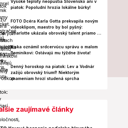
Vysoké teploty neopustia Slovensko ani v
piatok: Popoludní hrozia lokálne búrky!
FOTO Dcéra Karla Gotta prekvapila novým
videoklipom, maestro by bol pyšný:
Charlotte ukázala obrovský talent priamo v
Paríži!
Kiska oznámil srdcervúcu správu o malom
Dominikovi: Ostávajú mu týždne života!
Denný horoskop na piatok: Lev a Vodnár
zažijú obrovský triumf! Niektorým
znameniam hrozí studená sprcha
alšie zaujímavé články
Foto