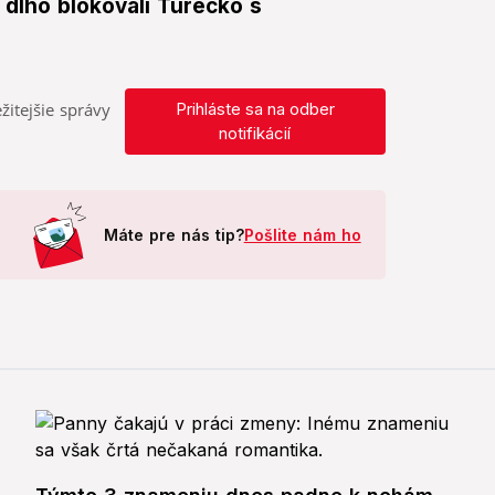
ež dlho blokovali Turecko s
žitejšie správy
Prihláste sa na odber
notifikácií
Máte pre nás tip?
Pošlite nám ho