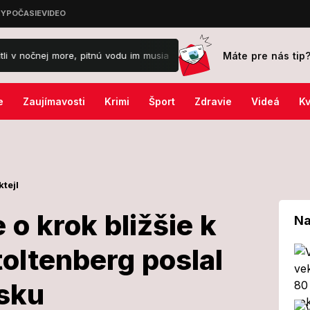
Máte pre nás tip
more, pitnú vodu im musia dovážať!
Týmto 3 znameniu dnes padne 
e
Zaujímavosti
Krimi
Šport
Zdravie
Videá
Kv
ktejl
o krok bližšie k
Na
oltenberg poslal
onečne o krok
sku