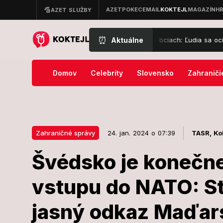
⏰
Aktuálne
adna situácia v dvoch slovenských obciach: Ľudia sa ocitli v nočnej 
Domov
Celebrity
Slovensko
Zahraniči
Zahraničné správy
24. jan. 2024 o 07:39
TASR,
Ko
Švédsko je konečne 
24. jan. 2024 o 07:39
Zahraničné správy
vstupu do NATO: St
Švédsko je k
jasný odkaz Maďar