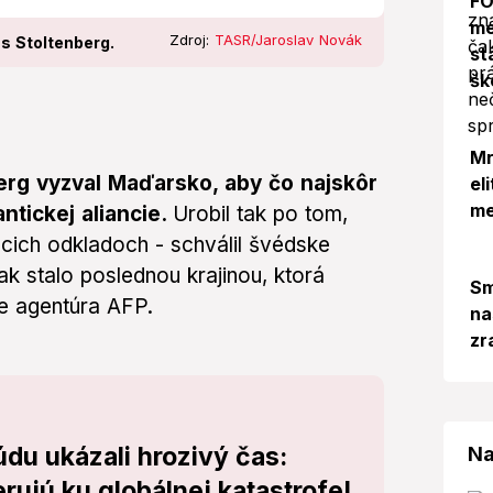
FO
me
Zdroj:
TASR/Jaroslav Novák
s Stoltenberg.
st
šk
Mr
rg vyzval Maďarsko, aby čo najskôr
el
me
ntickej aliancie.
Urobil tak po tom,
úcich odkladoch - schválil švédske
k stalo poslednou krajinou, ktorá
Sm
je agentúra AFP.
na
zr
du ukázali hrozivý čas:
Na
ujú ku globálnej katastrofe!