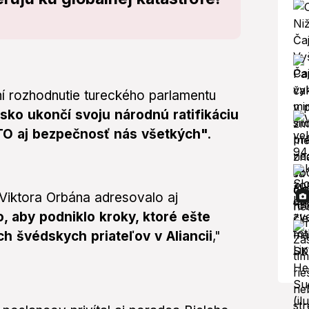
í rozhodnutie tureckého parlamentu
sko ukončí svoju národnú ratifikáciu
ATO aj bezpečnosť nás všetkých".
iktora Orbána adresovalo aj
, aby podniklo kroky, ktoré ešte
ch švédskych priateľov v Aliancii
,"