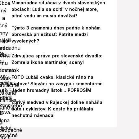
Mimoriadna situácia v dvoch slovenských
obciach: Ľudia sa ocitli v nočnej more,
pitnú vodu im musia dovážať!
Týmto 3 znameniu dnes padne k nohám
obrovská príležitosť: Patríte medzi
vyvolených?
Zdrvujúca správa pre slovenské divadlo:
Zomrela ikona martinskej scény!
FOTO Lukáš cvakol klasické ráno na
Liptove! Slováci ho zasypali komentármi:
Jeden hromadný lístok... POPROSÍM
Zúrivý medveď v Rajeckej doline naháňal
auto i cyklistov: K ceste ho prilákala
nechutná návnada!