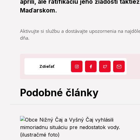
apríli, ale ratifikáciu jeho žiadosti takti
Maďarskom.
Aktivujte si službu a dostávajte upozornenia na najdôle
dňa.
Zdieľať
Podobné články