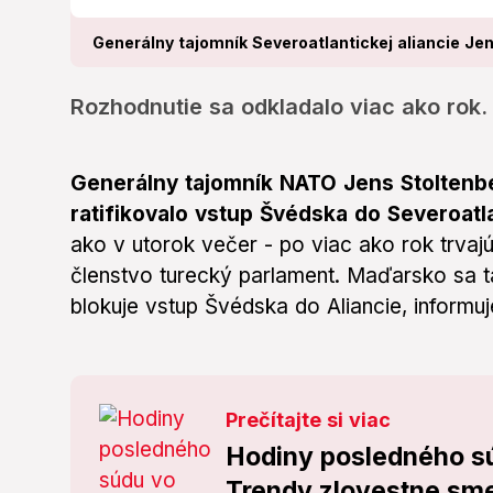
Generálny tajomník Severoatlantickej aliancie Jen
Rozhodnutie sa odkladalo viac ako rok.
Generálny tajomník NATO Jens Stoltenbe
ratifikovalo vstup Švédska do Severoatla
ako v utorok večer - po viac ako rok trvaj
členstvo turecký parlament. Maďarsko sa ta
blokuje vstup Švédska do Aliancie, informu
Prečítajte si viac
Hodiny posledného sú
Trendy zlovestne smer