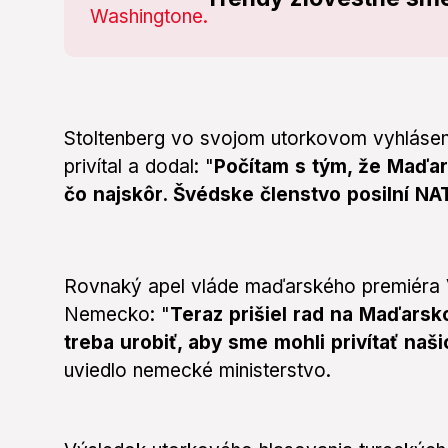
Stoltenberg vo svojom utorkovom vyhlásen
privítal a dodal: "
Počítam s tým, že Maďar
čo najskôr. Švédske členstvo posilní N
Rovnaký apel vláde maďarského premiéra V
Nemecko: "
Teraz prišiel rad na Maďarsko
treba urobiť, aby sme mohli privítať naši
uviedlo nemecké ministerstvo.