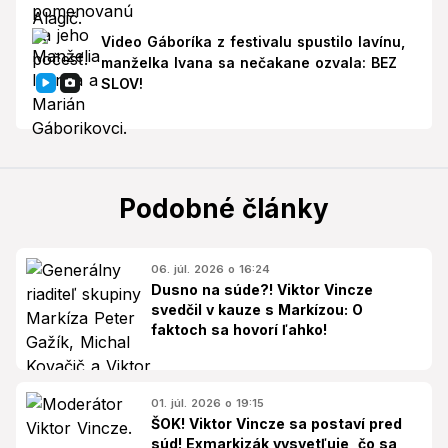
Video Gáboríka z festivalu spustilo lavínu,
manželka Ivana sa nečakane ozvala: BEZ
SLOV!
Podobné články
06. júl. 2026 o 16:24
Dusno na súde?! Viktor Vincze
svedčil v kauze s Markízou: O
faktoch sa hovorí ľahko!
01. júl. 2026 o 19:15
ŠOK! Viktor Vincze sa postaví pred
súd! Exmarkizák vysvetľuje, čo sa