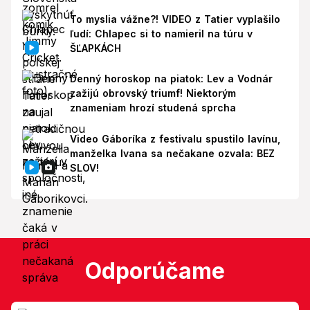
To myslia vážne?! VIDEO z Tatier vyplašilo
ľudí: Chlapec si to namieril na túru v
ŠĽAPKÁCH
Denný horoskop na piatok: Lev a Vodnár
zažijú obrovský triumf! Niektorým
znameniam hrozí studená sprcha
Video Gáboríka z festivalu spustilo lavínu,
manželka Ivana sa nečakane ozvala: BEZ
SLOV!
Odporúčame