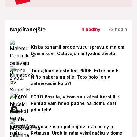
Najčítanejšie
4 hodiny
72 hodín
Kiska oznámil srdcervúcu správu o malom
Dominikovi: Ostávajú mu týždne života!
To najhoršie ešte len PRÍDE! Extrémne El
Niño naberá na sile: Toto bolo len v
zahrievacie kolo?!
FOTO Pozrite, v čom sa ukázal Karol III.:
Pohľad vám hneď padne na dolnú časť
jeho tela!
Alarm a zásah policajtov u Jasminy a
Rytmusa: Urobila nám vykrádačku v dome!