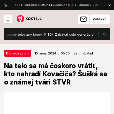
Prihlásiť
ený televízny komik († 80): Zabával celé generácie!
To myslia vá
15. aug. 2024 o 05:30
Domáce promi
Domáce promi
15. aug. 2024 o 05:30
žani,
Koktejl
Na telo sa má čoskoro vrátiť, kto
Na telo sa má čoskoro vrátiť,
nahradí Kovačiča? Šušká sa o
kto nahradí Kovačiča? Šušká sa
známej tvári STVR
o známej tvári STVR
Po dlhej pauze sa má politická debata Na telo vrátiť
na obrazovky.