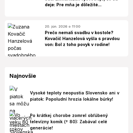
deje: Pre mňa je dôležité...
20. jún. 2026 o 11:00
Prečo nemali svadbu v kostole?
Kovačič Hanzelová vyšla s pravdou
von: Bol z toho povyk v rodine!
Najnovšie
Vysoké teploty neopustia Slovensko ani v
piatok: Popoludní hrozia lokálne búrky!
Po krátkej chorobe zomrel obľúbený
televízny komik († 80): Zabával celé
generácie!