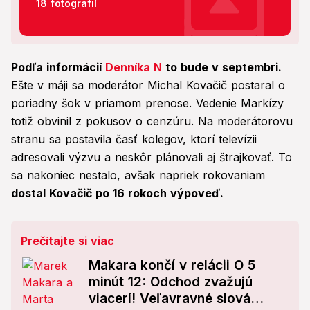
18 fotografií
Podľa informácií
Denníka N
to bude v septembri.
Ešte v máji sa moderátor Michal Kovačič postaral o
poriadny šok v priamom prenose. Vedenie Markízy
totiž obvinil z pokusov o cenzúru. Na moderátorovu
stranu sa postavila časť kolegov, ktorí televízii
adresovali výzvu a neskôr plánovali aj štrajkovať. To
sa nakoniec nestalo, avšak napriek rokovaniam
dostal Kovačič po 16 rokoch výpoveď.
Prečítajte si viac
Makara končí v relácii O 5
minút 12: Odchod zvažujú
viacerí! Veľavravné slová