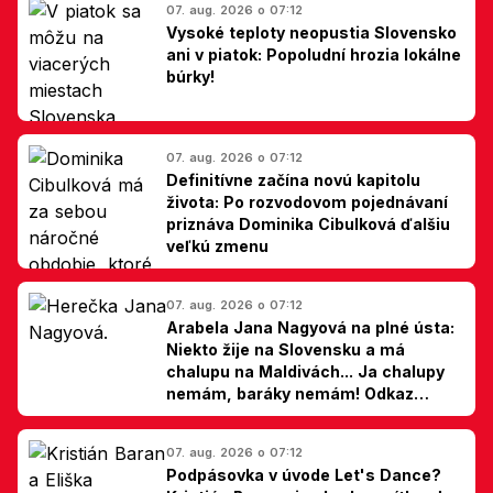
07. aug. 2026 o 07:12
Vysoké teploty neopustia Slovensko
ani v piatok: Popoludní hrozia lokálne
búrky!
07. aug. 2026 o 07:12
Definitívne začína novú kapitolu
života: Po rozvodovom pojednávaní
priznáva Dominika Cibulková ďalšiu
veľkú zmenu
07. aug. 2026 o 07:12
Arabela Jana Nagyová na plné ústa:
Niekto žije na Slovensku a má
chalupu na Maldivách... Ja chalupy
nemám, baráky nemám! Odkaz
Slovákom
07. aug. 2026 o 07:12
Podpásovka v úvode Let's Dance?