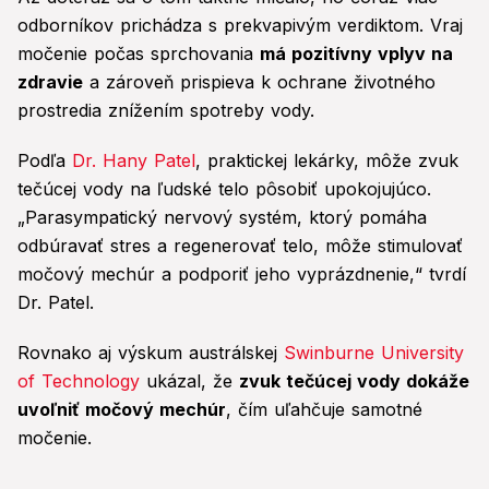
odborníkov prichádza s prekvapivým verdiktom. Vraj
močenie počas sprchovania
má pozitívny vplyv na
zdravie
a zároveň prispieva k ochrane životného
prostredia znížením spotreby vody.
Podľa
Dr. Hany Patel
, praktickej lekárky, môže zvuk
tečúcej vody na ľudské telo pôsobiť upokojujúco.
„Parasympatický nervový systém, ktorý pomáha
odbúravať stres a regenerovať telo, môže stimulovať
močový mechúr a podporiť jeho vyprázdnenie,“ tvrdí
Dr. Patel.
Rovnako aj výskum austrálskej
Swinburne University
of Technology
ukázal, že
zvuk tečúcej vody dokáže
uvoľniť močový mechúr
, čím uľahčuje samotné
močenie.