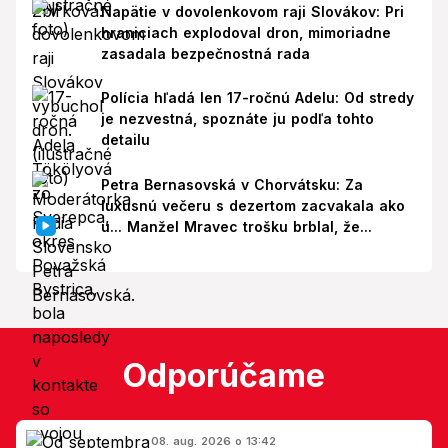
Napätie v dovolenkovom raji Slovákov: Pri
hraniciach explodoval dron, mimoriadne
zasadala bezpečnostná rada
Polícia hľadá len 17-ročnú Adelu: Od stredy
je nezvestná, spoznáte ju podľa tohto
detailu
Petra Bernasovská v Chorvátsku: Za
luxusnú večeru s dezertom zacvakala ako
u... Manžel Mravec trošku brblal, že...
Odporúčame
08. aug. 2026 o 13:42