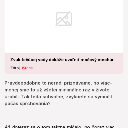
Zvuk tečúcej vody dokáže uvoľniť močový mechúr.
Zdroj:
iStock
Pravdepodobne to neradi priznávame, no viac-
menej sme to už všetci minimálne raz v živote
urobili. Tak teda schválne, zvyknete sa vymočiť
počas sprchovania?
Až doteraz sa o tom taktne mlčalo, no čoraz viac