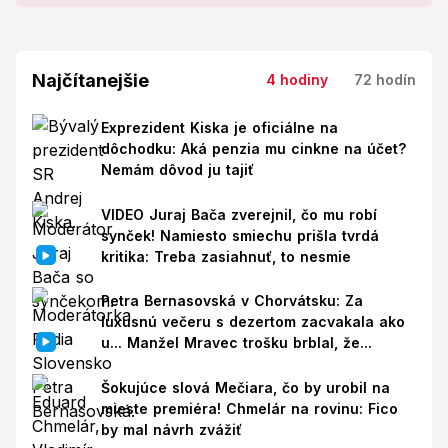
Najčítanejšie
4 hodiny
72 hodín
Exprezident Kiska je oficiálne na
dôchodku: Aká penzia mu cinkne na účet?
Nemám dôvod ju tajiť
VIDEO Juraj Bača zverejnil, čo mu robí
synček! Namiesto smiechu prišla tvrdá
kritika: Treba zasiahnuť, to nesmie
Petra Bernasovská v Chorvátsku: Za
luxusnú večeru s dezertom zacvakala ako
u... Manžel Mravec trošku brblal, že...
Šokujúce slová Mečiara, čo by urobil na
mieste premiéra! Chmelár na rovinu: Fico
by mal návrh zvážiť