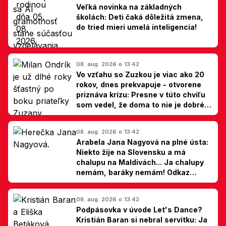
Veľká novinka na základných
školách: Deti čaká dôležitá zmena,
do tried mieri umelá inteligencia!
08. aug. 2026 o 13:42
Vo vzťahu so Zuzkou je viac ako 20
rokov, dnes prekvapuje - otvorene
priznáva krízu: Presne v túto chvíľu
som vedel, že doma to nie je dobré,
hovorí Milan Ondrík
08. aug. 2026 o 13:42
Arabela Jana Nagyová na plné ústa:
Niekto žije na Slovensku a má
chalupu na Maldivách... Ja chalupy
nemám, baráky nemám! Odkaz
Slovákom
08. aug. 2026 o 13:42
Podpásovka v úvode Let's Dance?
Kristián Baran si nebral servítku: Ja