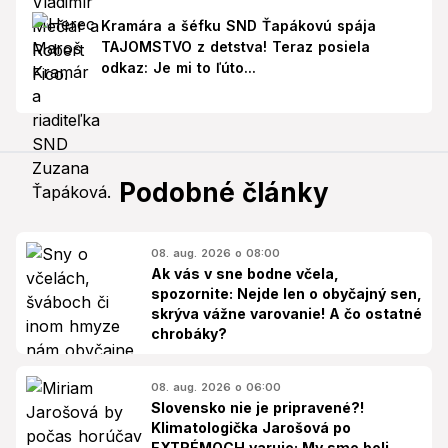
Kramára a šéfku SND Ťapákovú spája
TAJOMSTVO z detstva! Teraz posiela
odkaz: Je mi to ľúto...
Podobné články
08. aug. 2026 o 08:00
Ak vás v sne bodne včela,
spozornite: Nejde len o obyčajný sen,
skrýva vážne varovanie! A čo ostatné
chrobáky?
08. aug. 2026 o 06:00
Slovensko nie je pripravené?!
Klimatologička Jarošová po
EXTRÉMOCH varuje: My sme boli