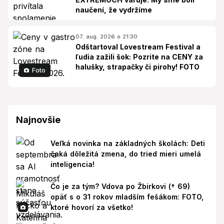
naučení, že vydržíme
07. aug. 2026 o 21:30
Odštartoval Lovestream Festival a
ľudia zažili šok: Pozrite na CENY za
halušky, strapačky či pirohy! FOTO
Foto
Najnovšie
Veľká novinka na základných školách: Deti
čaká dôležitá zmena, do tried mieri umelá
inteligencia!
Čo je za tým? Vdova po Žbirkovi († 69)
opäť s o 31 rokov mladším fešákom: FOTO,
ktoré hovorí za všetko!