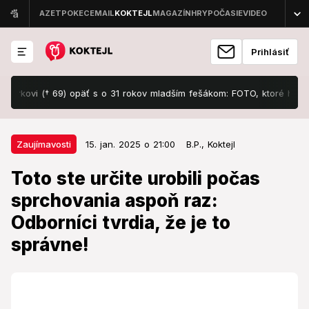
Prihlásiť
vi († 69) opäť s o 31 rokov mladším fešákom: FOTO, ktoré hovorí za v
15. jan. 2025 o 21:00
Zaujímavosti
Zaujímavosti
15. jan. 2025 o 21:00
B.P.,
Koktejl
Toto ste určite urobili počas
Toto ste určite urobili počas
sprchovania aspoň raz: Odborníci
sprchovania aspoň raz:
tvrdia, že je to správne!
Odborníci tvrdia, že je to
Pravdepodobne to neradi priznávame, no viac-menej
správne!
sme to už všetci minimálne raz v živote urobili. Tak
teda schválne, zvyknete sa vymočiť počas
sprchovania?