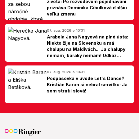
života: Po rozvodovom pojednávaní
priznáva Dominika Cibulková ďalšiu
veľkú zmenu
07. aug. 2026 o 10:31
Arabela Jana Nagyová na plné ústa:
Niekto žije na Slovensku a má
chalupu na Maldivách... Ja chalupy
nemám, baráky nemám! Odkaz
Slovákom
07. aug. 2026 o 10:31
Podpásovka v úvode Let's Dance?
Kristián Baran si nebral servítku: Ja
som stratil slová!