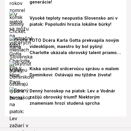
generácie!
Vysoké teploty neopustia Slovensko ani v
piatok: Popoludní hrozia lokálne búrky!
FOTO Dcéra Karla Gotta prekvapila novým
videoklipom, maestro by bol pyšný:
Charlotte ukázala obrovský talent priamo v
Paríži!
Kiska oznámil srdcervúcu správu o malom
Dominikovi: Ostávajú mu týždne života!
Denný horoskop na piatok: Lev a Vodnár
zažijú obrovský triumf! Niektorým
znameniam hrozí studená sprcha