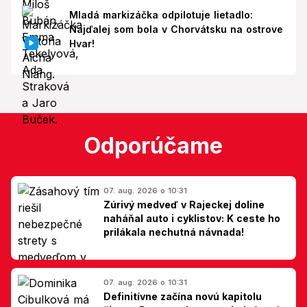
Mladá markizáčka odpilotuje lietadlo:
Najďalej som bola v Chorvátsku na ostrove
Hvar!
Odporúčame
07. aug. 2026 o 10:31
Zúrivý medveď v Rajeckej doline
naháňal auto i cyklistov: K ceste ho
prilákala nechutná návnada!
07. aug. 2026 o 10:31
Definitívne začína novú kapitolu