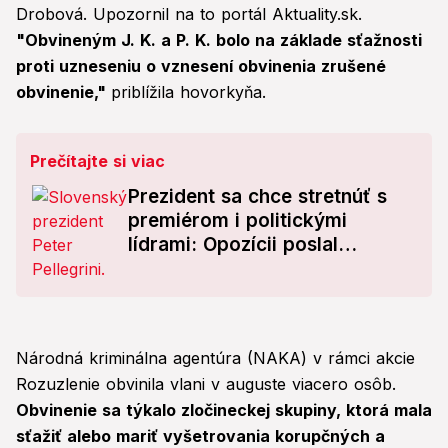
Drobová. Upozornil na to portál Aktuality.sk.
"Obvineným J. K. a P. K. bolo na základe sťažnosti
proti uzneseniu o vznesení obvinenia zrušené
obvinenie,"
priblížila hovorkyňa.
Prečítajte si viac
Prezident sa chce stretnúť s
premiérom i politickými
lídrami: Opozícii poslal
štipľavý odkaz
Národná kriminálna agentúra (NAKA) v rámci akcie
Rozuzlenie obvinila vlani v auguste viacero osôb.
Obvinenie sa týkalo zločineckej skupiny, ktorá mala
sťažiť alebo mariť vyšetrovania korupčných a