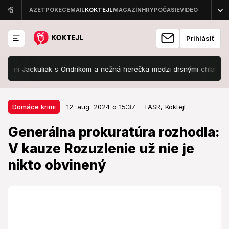
Prihlásiť
í Jackuliak s Ondríkom a nežná herečka medzi drsnými chlapmi!
12. aug. 2024 o 15:37
Domáce krimi
Domáce krimi
12. aug. 2024 o 15:37
TASR,
Koktejl
Generálna prokuratúra rozhodla: V
Generálna prokuratúra rozhodla:
kauze Rozuzlenie už nie je nikto
V kauze Rozuzlenie už nie je
obvinený
nikto obvinený
Na základe sťažnosti proti uzneseniu o vznesení
obvinenia zrušili Jánovi K. a Petrovi K. obvinenie v
kauze Rozuzlenie.