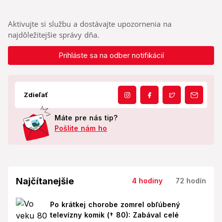
Aktivujte si službu a dostávajte upozornenia na
najdôležitejšie správy dňa.
Prihláste sa na odber notifikácií
Zdieľať
Máte pre nás tip?
Pošlite nám ho
Najčítanejšie
4 hodiny
72 hodín
Po krátkej chorobe zomrel obľúbený
televízny komik († 80): Zabával celé