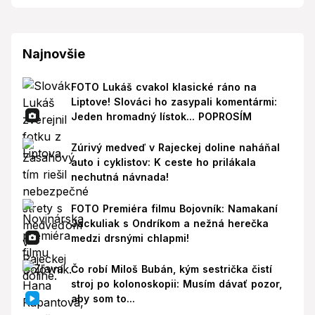
Najnovšie
FOTO Lukáš cvakol klasické ráno na
Liptove! Slováci ho zasypali komentármi:
Jeden hromadný lístok... POPROSÍM
Zúrivý medveď v Rajeckej doline naháňal
auto i cyklistov: K ceste ho prilákala
nechutná návnada!
FOTO Premiéra filmu Bojovník: Namakaní
Jackuliak s Ondríkom a nežná herečka
medzi drsnými chlapmi!
Čo robí Miloš Bubán, kým sestrička čistí
stroj po kolonoskopii: Musím dávať pozor,
aby som to...