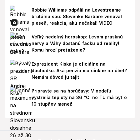
Robbie Williams odpálil na Lovestreame
brutálnu šou: Slovenke Barbare venoval
pieseň, reakcia, akú nečakal! VIDEO
Veľký nedeľný horoskop: Levom prasknú
nervy a Váhy dostanú facku od reality!
Komu hrozí preťaženie?
Exprezident Kiska je oficiálne na
dôchodku: Aká penzia mu cinkne na účet?
Nemám dôvod ju tajiť
Pripravte sa na horúčavy: V nedeľu
vystrelia teploty na 36 °C, no TU má byť o
10 stupňov menej!