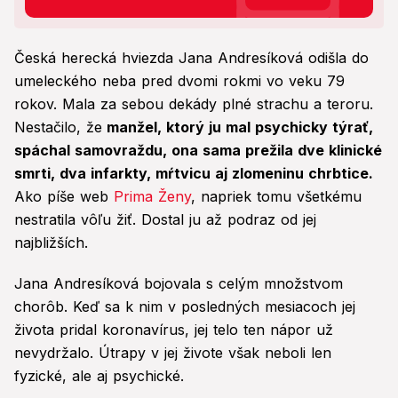
Česká herecká hviezda Jana Andresíková odišla do
umeleckého neba pred dvomi rokmi vo veku 79
rokov. Mala za sebou dekády plné strachu a teroru.
Nestačilo, že
manžel, ktorý ju mal psychicky týrať,
spáchal samovraždu, ona sama prežila dve klinické
smrti, dva infarkty, mŕtvicu aj zlomeninu chrbtice.
Ako píše web
Prima Ženy
, napriek tomu všetkému
nestratila vôľu žiť. Dostal ju až podraz od jej
najbližších.
Jana Andresíková bojovala s celým množstvom
chorôb. Keď sa k nim v posledných mesiacoch jej
života pridal koronavírus, jej telo ten nápor už
nevydržalo. Útrapy v jej živote však neboli len
fyzické, ale aj psychické.