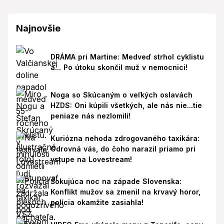
Najnovšie
DRÁMA pri Martine: Medveď strhol cyklistu
a... Po útoku skončil muž v nemocnici!
Noga so Skúcaným o veľkých oslavách
HZDS: Oni kúpili všetkých, ale nás nie...tie
peniaze nás nezlomili!
Kuriózna nehoda zdrogovaného taxikára:
Odrovná vás, do čoho narazil priamo pri
vstupe na Lovestream!
Šokujúca noc na západe Slovenska:
Konflikt mužov sa zmenil na krvavý horor,
polícia okamžite zasiahla!