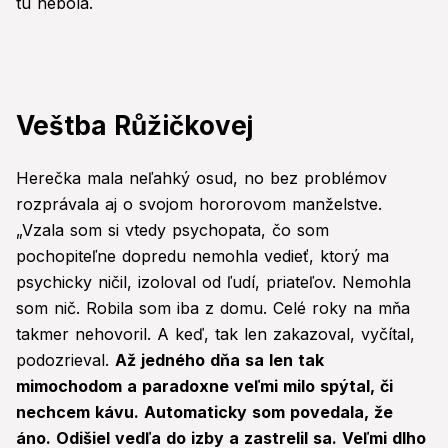
tu nebola.
Veštba Růžičkovej
Herečka mala neľahký osud, no bez problémov
rozprávala aj o svojom hororovom manželstve.
„Vzala som si vtedy psychopata, čo som
pochopiteľne dopredu nemohla vedieť, ktorý ma
psychicky ničil, izoloval od ľudí, priateľov. Nemohla
som nič. Robila som iba z domu. Celé roky na mňa
takmer nehovoril. A keď, tak len zakazoval, vyčítal,
podozrieval.
Až jedného dňa sa len tak
mimochodom a paradoxne veľmi milo spýtal, či
nechcem kávu. Automaticky som povedala, že
áno. Odišiel vedľa do izby a zastrelil sa. Veľmi dlho