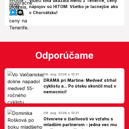
VIDEO Ema ukázala menu z Tenerife, ceny
nápojov sú HITOM: Všetko je lacnejšie ako
v Chorvátsku!
Odporúčame
09. aug. 2026 o 13:31
DRÁMA pri Martine: Medveď strhol
cyklistu a... Po útoku skončil muž v
nemocnici!
09. aug. 2026 o 13:31
Otvorene o žiarlivosti vo vzťahu s
mladším partnerom - jedna vec mu