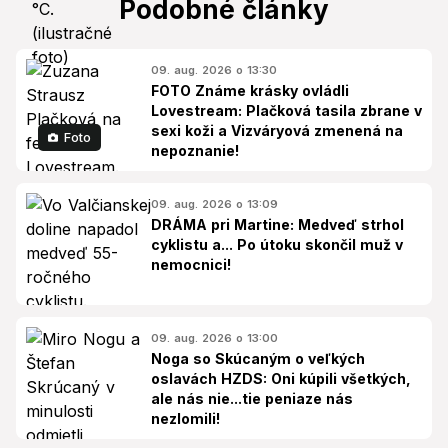
Podobné články
09. aug. 2026 o 13:30
FOTO Známe krásky ovládli
Lovestream: Plačková tasila zbrane v
sexi koži a Vizváryová zmenená na
Foto
nepoznanie!
09. aug. 2026 o 13:09
DRÁMA pri Martine: Medveď strhol
cyklistu a... Po útoku skončil muž v
nemocnici!
09. aug. 2026 o 13:00
Noga so Skúcaným o veľkých
oslavách HZDS: Oni kúpili všetkých,
ale nás nie...tie peniaze nás
nezlomili!