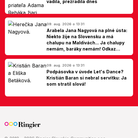
vadila, prezradila dnes
09. aug. 2026 o 13:31
Arabela Jana Nagyová na plné ústa:
Niekto žije na Slovensku a má
chalupu na Maldivách... Ja chalupy
nemám, baráky nemám! Odkaz
Slovákom
09. aug. 2026 o 13:31
Podpásovka v úvode Let's Dance?
Kristián Baran si nebral servítku: Ja
som stratil slová!