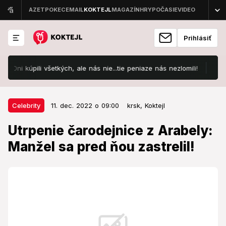
Prihlásiť
li všetkých, ale nás nie...tie peniaze nás nezlomili!
Kuriózna n
11. dec. 2022 o 09:00
Celebrity
Celebrity
11. dec. 2022 o 09:00
krsk,
Koktejl
Utrpenie čarodejnice z Arabely:
Utrpenie čarodejnice z Arabely:
Manžel sa pred ňou zastrelil!
Manžel sa pred ňou zastrelil!
So známou herečkou z legendárnej Arabely sa osud
nemaznal.