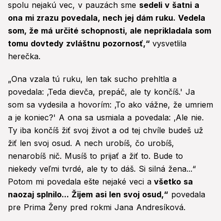
spolu nejakú vec, v pauzách sme
sedeli v šatni a
ona mi zrazu povedala, nech jej dám ruku. Vedela
som, že má určité schopnosti, ale neprikladala som
tomu dovtedy zvláštnu pozornosť,“
vysvetlila
herečka.
„Ona vzala tú ruku, len tak sucho prehltla a
povedala: ‚Teda dievča, prepáč, ale ty končíš.' Ja
som sa vydesila a hovorím: ‚To ako vážne, že umriem
a je koniec?' A ona sa usmiala a povedala: ‚Ale nie.
Ty iba končíš žiť svoj život a od tej chvíle budeš už
žiť len svoj osud. A nech urobíš, čo urobíš,
nenarobíš nič. Musíš to prijať a žiť to. Bude to
niekedy veľmi tvrdé, ale ty to dáš. Si silná žena...“
Potom mi povedala ešte nejaké veci a
všetko sa
naozaj splnilo... Žijem asi len svoj osud,“
povedala
pre Prima Ženy pred rokmi Jana Andresíková.