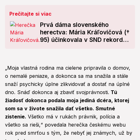
Prečítajte si viac
Prvá dáma slovenského
herectva: Mária Kráľovičová (†
95) účinkovala v SND rekordne
dlho!
„Moja vlastná rodina ma cielene pripravila o domov,
o nemalé peniaze, a dokonca sa ma snažila a stále
snaží psychicky úplne zlikvidovať a dostať na úplné
dno. Snáď dokonca aj zbaviť svojprávnosti.
Tú
žiadosť dokonca podala moja jediná dcéra, ktorej
som sa v živote snažila dať všetko. Smutné
zistenie.
Všetko má v rukách právnik, polícia a
všetko sa rieši,“ povedala herečka českému webu
rok pred smrťou s tým, že nebyť jej známych, už by