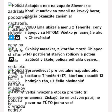
Šokujúca noc na západe Slovenska:
Konflikt mužov sa zmenil na krvavý horor,
polícia okamžite zasiahla!
VIDEO Ema ukázala menu z Tenerife, ceny
nápojov sú HITOM: Všetko je lacnejšie ako
v Chorvátsku!
Školský masaker, z ktorého mrazí: Chlapec
(14) postrieľal starých rodičov a potom
zaútočil v škole, polícia odhalila desivé
pozadie!
Spravodlivosť pre brutálne napadnutého
taxikára: Tínedžeri (17), ktorí mu zasadili 13
bodných rán, už čelia obvineniu!
Veľká hviezdna otočka pre tieto tri
znamenia: Získajú, čo im právom patrí, no
pozor na TÚTO jednu vec!