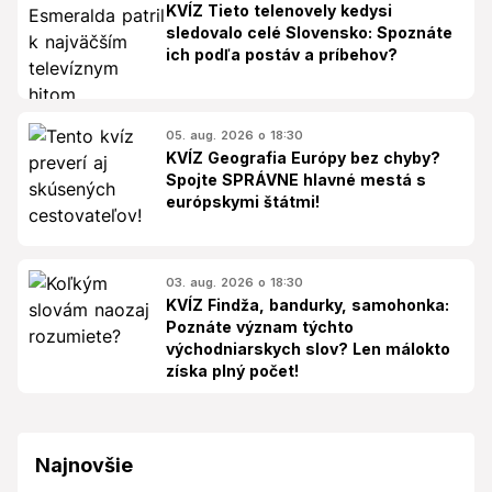
KVÍZ Tieto telenovely kedysi
sledovalo celé Slovensko: Spoznáte
ich podľa postáv a príbehov?
05. aug. 2026 o 18:30
KVÍZ Geografia Európy bez chyby?
Spojte SPRÁVNE hlavné mestá s
európskymi štátmi!
03. aug. 2026 o 18:30
KVÍZ Findža, bandurky, samohonka:
Poznáte význam týchto
východniarskych slov? Len málokto
získa plný počet!
Najnovšie