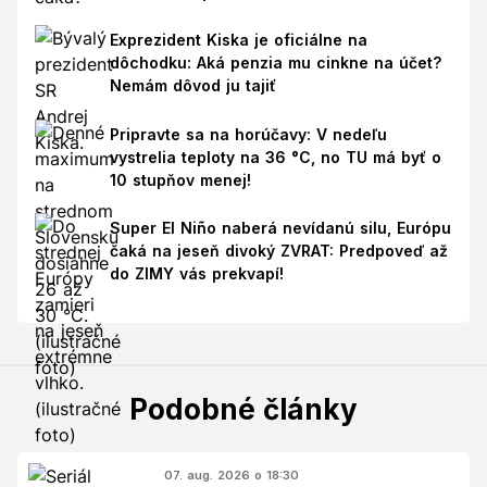
Exprezident Kiska je oficiálne na
dôchodku: Aká penzia mu cinkne na účet?
Nemám dôvod ju tajiť
Pripravte sa na horúčavy: V nedeľu
vystrelia teploty na 36 °C, no TU má byť o
10 stupňov menej!
Super El Niño naberá nevídanú silu, Európu
čaká na jeseň divoký ZVRAT: Predpoveď až
do ZIMY vás prekvapí!
Podobné články
07. aug. 2026 o 18:30