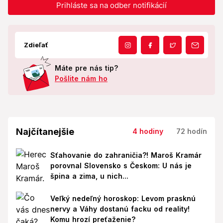
Prihláste sa na odber notifikácií
Zdieľať
Máte pre nás tip?
Pošlite nám ho
Najčítanejšie
4 hodiny
72 hodín
Sťahovanie do zahraničia?! Maroš Kramár
porovnal Slovensko s Českom: U nás je
špina a zima, u nich...
Veľký nedeľný horoskop: Levom prasknú
nervy a Váhy dostanú facku od reality!
Komu hrozí preťaženie?