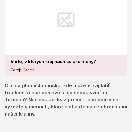
menách, ktoré platia ďaleko za hranicami našej
krajiny.
Viete, v ktorých krajinách sú aké meny?
Zdroj:
iStock
Čím sa platí v Japonsku, kde môžete zaplatiť
frankami a aké peniaze si so sebou vziať do
Turecka? Nasledujúci kvíz preverí, ako dobre sa
vyznáte v menách, ktoré platia ďaleko za hranicami
našej krajiny.