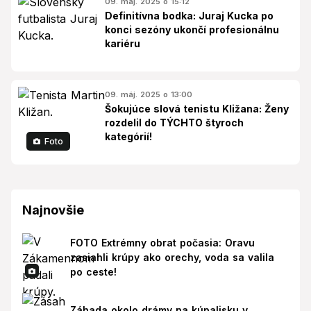
09. máj. 2025 o 15:12
Definitívna bodka: Juraj Kucka po
konci sezóny ukončí profesionálnu
kariéru
09. máj. 2025 o 13:00
Šokujúce slová tenistu Kližana: Ženy
rozdelil do TÝCHTO štyroch
kategórií!
Foto
Najnovšie
FOTO Extrémny obrat počasia: Oravu
zasiahli krúpy ako orechy, voda sa valila
po ceste!
Záhada okolo drámy na kúpalisku v