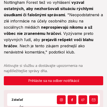
Nottingham Forest tiež vo vyhlásení
vyzval
ostatných, aby nezhoršovali situáciu rýchlymi
úsudkami či falošnými správami
. "Neopodstatnené a
zlé informácie na účely osobného zisku na
sociálnych médiách
neprospievajú nikomu a už
vôbec nie zranenému hráčovi
. Vyzývame preto
vplyvných ľudí, aby
prejavili rešpekt voči blahu
hráčov
. Nech je tento záujem prednejší ako
nenávistné komentáre," podotkol klub.
Aktivujte si službu a dostávajte upozornenia na
najdôležitejšie správy dňa.
Prihláste sa na odber notifikácií
Zdieľať