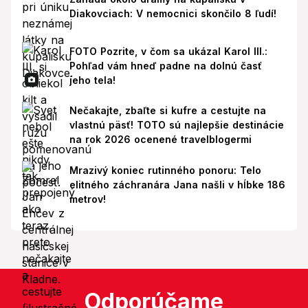
Diakovciach: V nemocnici skončilo 8 ľudí!
FOTO Pozrite, v čom sa ukázal Karol III.:
Pohľad vám hneď padne na dolnú časť
jeho tela!
Nečakajte, zbaľte si kufre a cestujte na
vlastnú päsť! TOTO sú najlepšie destinácie
na rok 2026 ocenené travelblogermi
Mrazivý koniec rutinného ponoru: Telo
elitného záchranára Jana našli v hĺbke 186
metrov!
Odporúčame