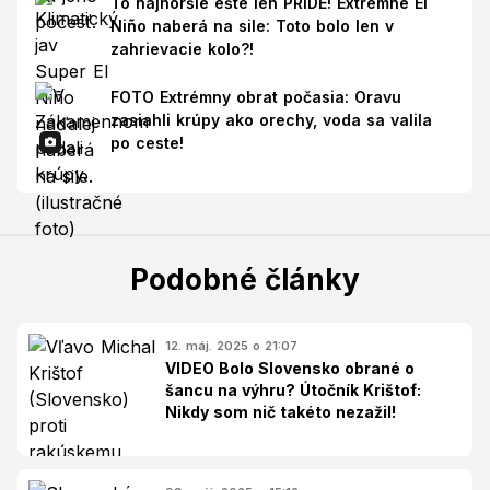
To najhoršie ešte len PRÍDE! Extrémne El
Niño naberá na sile: Toto bolo len v
zahrievacie kolo?!
FOTO Extrémny obrat počasia: Oravu
zasiahli krúpy ako orechy, voda sa valila
po ceste!
Podobné články
12. máj. 2025 o 21:07
VIDEO Bolo Slovensko obrané o
šancu na výhru? Útočník Krištof:
Nikdy som nič takéto nezažil!