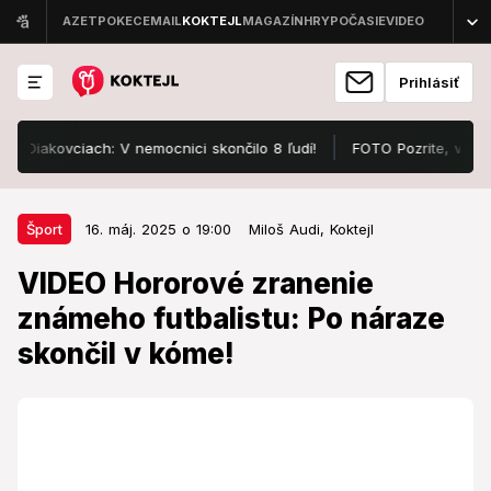
Prihlásiť
ovciach: V nemocnici skončilo 8 ľudí!
FOTO Pozrite, v čom sa uká
16. máj. 2025 o 19:00
Šport
Šport
16. máj. 2025 o 19:00
Miloš Audi,
Koktejl
VIDEO Hororové zranenie
VIDEO Hororové zranenie
známeho futbalistu: Po náraze
známeho futbalistu: Po náraze
skončil v kóme!
skončil v kóme!
Zápas sa zmenil na drámu.