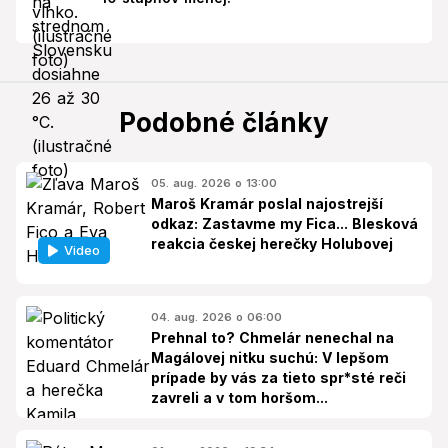
Podobné články
05. aug. 2026 o 13:00
Maroš Kramár poslal najostrejší
odkaz: Zastavme my Fica... Blesková
reakcia českej herečky Holubovej
Video
04. aug. 2026 o 06:00
Prehnal to? Chmelár nenechal na
Magálovej nitku suchú: V lepšom
prípade by vás za tieto spr*sté reči
zavreli a v tom horšom...