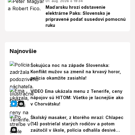
01. aug. 2026 o 19:34
Maďarsku hrozí odstavenie
elektrárne Paks: Slovensko je
pripravené podať susedovi pomocnú
ruku
Najnovšie
Šokujúca noc na západe Slovenska:
Konflikt mužov sa zmenil na krvavý horor,
polícia okamžite zasiahla!
VIDEO Ema ukázala menu z Tenerife, ceny
nápojov sú HITOM: Všetko je lacnejšie ako
v Chorvátsku!
Školský masaker, z ktorého mrazí: Chlapec
(14) postrieľal starých rodičov a potom
zaútočil v škole, polícia odhalila desivé