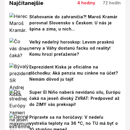
Najčítanejšie
4 hodiny
72 hodín
Sťahovanie do zahraničia?! Maroš Kramár
porovnal Slovensko s Českom: U nás je
špina a zima, u nich...
Veľký nedeľný horoskop: Levom prasknú
nervy a Váhy dostanú facku od reality!
Komu hrozí preťaženie?
Exprezident Kiska je oficiálne na
dôchodku: Aká penzia mu cinkne na účet?
Nemám dôvod ju tajiť
Super El Niño naberá nevídanú silu, Európu
čaká na jeseň divoký ZVRAT: Predpoveď až
do ZIMY vás prekvapí!
Pripravte sa na horúčavy: V nedeľu
vystrelia teploty na 36 °C, no TU má byť o
10 stupňov menej!