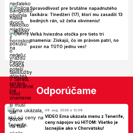
pozadie!
Spravodlivosť pre brutálne napadnutého
taxikára: Tínedžeri (17), ktorí mu zasadili 13
bodných rán, už čelia obvineniu!
Veľká hviezdna otočka pre tieto tri
znamenia: Získajú, čo im právom patrí, no
pozor na TÚTO jednu vec!
Odporúčame
09. aug. 2026 o 12:09
VIDEO Ema ukázala menu z Tenerife,
ceny nápojov sú HITOM: Všetko je
lacnejšie ako v Chorvátsku!