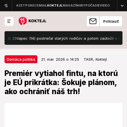
Prihlásiť
lapec (14) postrieľal starých rodičov a potom zaútočil v škole, políci
21. mar. 2026 o 14:25
Domáca politika
Domáca politika
21. mar. 2026 o 14:25
TASR,
Koktejl
Premiér vytiahol fintu, na ktorú je
Premiér vytiahol fintu, na ktorú
EÚ prikrátka: Šokuje plánom, ako
je EÚ prikrátka: Šokuje plánom,
ochrániť náš trh!
ako ochrániť náš trh!
Čo tým premiér v skutočnosti sleduje?