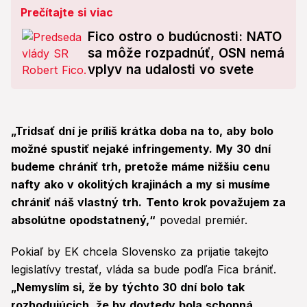
Prečítajte si viac
Fico ostro o budúcnosti: NATO
sa môže rozpadnúť, OSN nemá
vplyv na udalosti vo svete
„Tridsať dní je príliš krátka doba na to, aby bolo
možné spustiť nejaké infringementy. My 30 dní
budeme chrániť trh, pretože máme nižšiu cenu
nafty ako v okolitých krajinách a my si musíme
chrániť náš vlastný trh.
Tento krok považujem za
absolútne opodstatnený,“
povedal premiér.
Pokiaľ by EK chcela Slovensko za prijatie takejto
legislatívy trestať, vláda sa bude podľa Fica brániť.
„Nemyslím si, že by týchto 30 dní bolo tak
rozhodujúcich, že by dovtedy bola schopná