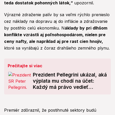
teda dostatok pohonných látok,“
upozornil.
Výrazné zdraženie palív by sa veľmi rýchlo prenieslo
cez náklady na dopravu aj do inflácie a zdražovanie
by postihlo celú ekonomiku. N
áklady by pri dlhšom
konflikte vzrástli aj poľnohospodárom, nielen pre
ceny nafty, ale napríklad aj pre rast cien hnojív,
ktoré sa vyrábajú z čoraz drahšieho zemného plynu.
Prečítajte si viac
Prezident Pellegrini ukázal, aká
výplata mu chodí na účet:
Každý má právo vedieť
pravdu!
Premiér zdôraznil, že postihnuté sektory budú