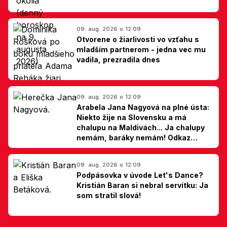
09. aug. 2026 o 12:09
Otvorene o žiarlivosti vo vzťahu s
mladším partnerom - jedna vec mu
vadila, prezradila dnes
09. aug. 2026 o 12:09
Arabela Jana Nagyová na plné ústa:
Niekto žije na Slovensku a má
chalupu na Maldivách... Ja chalupy
nemám, baráky nemám! Odkaz
Slovákom
09. aug. 2026 o 12:09
Podpásovka v úvode Let's Dance?
Kristián Baran si nebral servítku: Ja
som stratil slová!