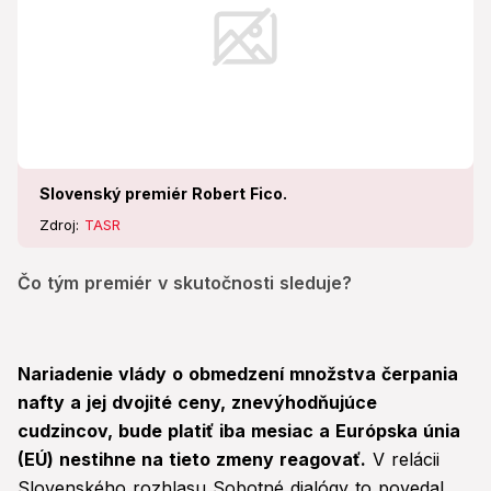
Slovenský premiér Robert Fico.
Zdroj:
TASR
Čo tým premiér v skutočnosti sleduje?
Nariadenie vlády o obmedzení množstva čerpania
nafty a jej dvojité ceny, znevýhodňujúce
cudzincov, bude platiť iba mesiac a Európska únia
(EÚ) nestihne na tieto zmeny reagovať.
V relácii
Slovenského rozhlasu Sobotné dialógy to povedal