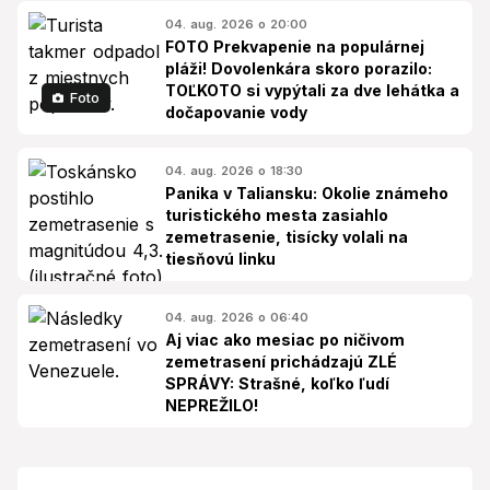
04. aug. 2026 o 20:00
FOTO Prekvapenie na populárnej
pláži! Dovolenkára skoro porazilo:
TOĽKOTO si vypýtali za dve lehátka a
Foto
dočapovanie vody
04. aug. 2026 o 18:30
Panika v Taliansku: Okolie známeho
turistického mesta zasiahlo
zemetrasenie, tisícky volali na
tiesňovú linku
04. aug. 2026 o 06:40
Aj viac ako mesiac po ničivom
zemetrasení prichádzajú ZLÉ
SPRÁVY: Strašné, koľko ľudí
NEPREŽILO!