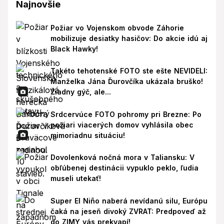
Najnovšie
Požiar vo Vojenskom obvode Záhorie
mobilizuje desiatky hasičov: Do akcie idú aj
Black Hawky!
Takéto tehotenské FOTO ste ešte NEVIDELI:
Manželka Jána Ďurovčíka ukázala bruško!
Žiadny gýč, ale...
Srdcervúce FOTO pohromy pri Brezne: Po
požiari viacerých domov vyhlásila obec
mimoriadnu situáciu!
Dovolenková nočná mora v Taliansku: V
obľúbenej destinácii vypuklo peklo, ľudia
museli utekať!
Super El Niño naberá nevídanú silu, Európu
čaká na jeseň divoký ZVRAT: Predpoveď až
do ZIMY vás prekvapí!