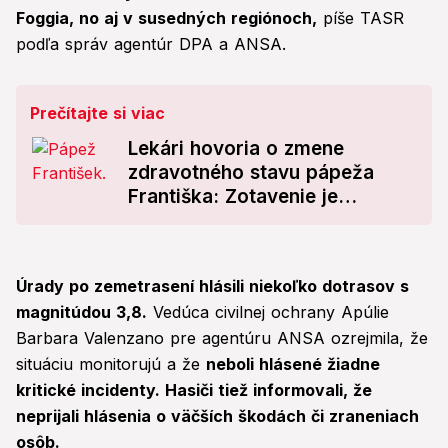
Foggia, no aj v susedných regiónoch,
píše TASR
podľa správ agentúr DPA a ANSA.
Prečítajte si viac
Lekári hovoria o zmene
zdravotného stavu pápeža
Františka: Zotavenie je
náročné
Úrady po zemetrasení hlásili niekoľko dotrasov s
magnitúdou 3,8.
Vedúca civilnej ochrany Apúlie
Barbara Valenzano pre agentúru ANSA ozrejmila, že
situáciu monitorujú a že
neboli hlásené žiadne
kritické incidenty. Hasiči tiež informovali, že
neprijali hlásenia o väčších škodách či zraneniach
osôb.