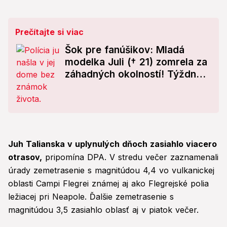
Prečítajte si viac
Šok pre fanúšikov: Mladá
modelka Juli († 21) zomrela za
záhadných okolností! Týždne
sa neozývala
Juh Talianska v uplynulých dňoch zasiahlo viacero
otrasov,
pripomína DPA. V stredu večer zaznamenali
úrady zemetrasenie s magnitúdou 4,4 vo vulkanickej
oblasti Campi Flegrei známej aj ako Flegrejské polia
ležiacej pri Neapole. Ďalšie zemetrasenie s
magnitúdou 3,5 zasiahlo oblasť aj v piatok večer.