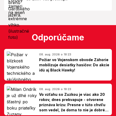
Odporúčame
08. aug. 2026 o 18:23
Požiar vo Vojenskom obvode Záhorie
mobilizuje desiatky hasičov: Do akcie
idú aj Black Hawky!
08. aug. 2026 o 18:23
Vo vzťahu so Zuzkou je viac ako 20
rokov, dnes prekvapuje - otvorene
priznáva krízu: Presne v túto chvíľu
som vedel, že doma to nie je dobré,
hovorí Milan Ondrík