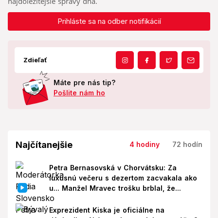
najdôležitejšie správy dňa.
Prihláste sa na odber notifikácií
Zdieľať
Máte pre nás tip?
Pošlite nám ho
Najčítanejšie
4 hodiny
72 hodín
Petra Bernasovská v Chorvátsku: Za
luxusnú večeru s dezertom zacvakala ako
u... Manžel Mravec trošku brblal, že...
Exprezident Kiska je oficiálne na