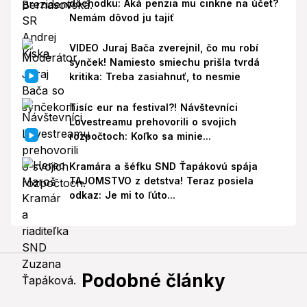
dôchodku: Aká penzia mu cinkne na účet?
Nemám dôvod ju tajiť
VIDEO Juraj Bača zverejnil, čo mu robí
synček! Namiesto smiechu prišla tvrdá
kritika: Treba zasiahnuť, to nesmie
Tisíc eur na festival?! Návštevníci
Lovestreamu prehovorili o svojich
rozpočtoch: Koľko sa minie...
Kramára a šéfku SND Ťapákovú spája
TAJOMSTVO z detstva! Teraz posiela
odkaz: Je mi to ľúto...
Podobné články