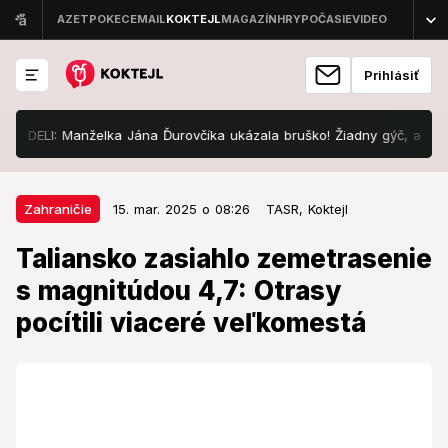
Prihlásiť
LI: Manželka Jána Ďurovčíka ukázala bruško! Žiadny gýč, ale...
S
15. mar. 2025 o 08:26
Zahraničie
Zahraničie
15. mar. 2025 o 08:26
TASR,
Koktejl
Taliansko zasiahlo zemetrasenie s
Taliansko zasiahlo zemetrasenie
magnitúdou 4,7: Otrasy pocítili
s magnitúdou 4,7: Otrasy
viaceré veľkomestá
pocítili viaceré veľkomestá
Juh Talianska zažíva sériu zemetrasení.