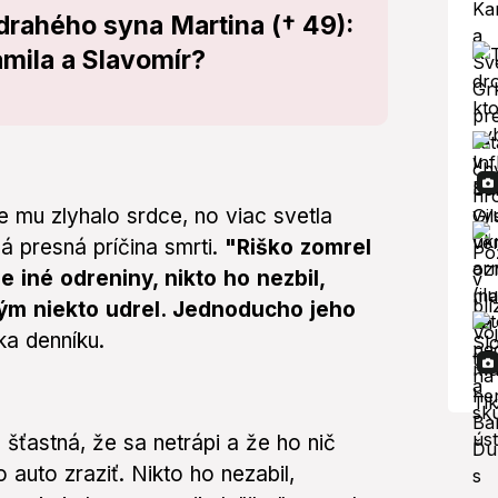
drahého syna Martina († 49):
amila a Slavomír?
mu zlyhalo srdce, no viac svetla
ná presná príčina smrti.
"Riško zomrel
 iné odreniny, nikto ho nezbil,
tým niekto udrel. Jednoducho jeho
ka denníku.
e šťastná, že sa netrápi a že ho nič
 auto zraziť. Nikto ho nezabil,