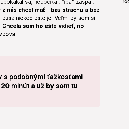
nepokakal sa, nepocikal, "iba" zaspal.
ý z nás chcel mať - bez strachu a bez
o duša niekde ešte je. Veľmi by som si
.
Chcela som ho ešte vidieť, no
 vdova.
v s podobnými ťažkosťami
 20 minút a už by som tu