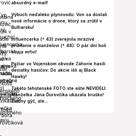
absurdný e-mail!
Výbuch neďaleko plynovodu: Von sa dostali
nové informácie o drone, ktorý sa zrútil v
Bulharsku!
Influencerka († 43) zverejnila mrazivé
priznanie o manželovi († 48): O pár dní boli
obaja mŕtvi!
Požiar vo Vojenskom obvode Záhorie hasili
desiatky hasičov: Do akcie išli aj Black
Hawky!
Takéto tehotenské FOTO ste ešte NEVIDELI:
Manželka Jána Ďurovčíka ukázala bruško!
Žiadny gýč, ale...