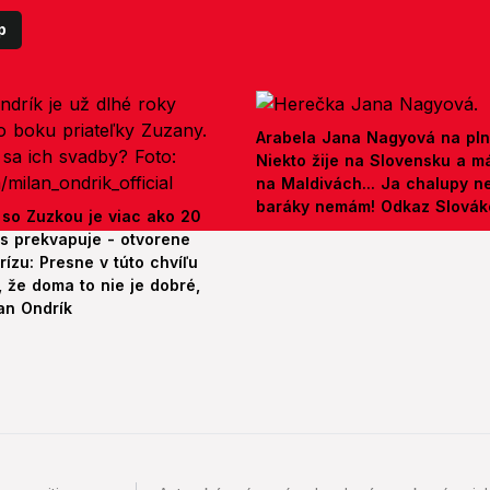
p
Arabela Jana Nagyová na pln
Niekto žije na Slovensku a m
na Maldivách... Ja chalupy 
baráky nemám! Odkaz Slová
 so Zuzkou je viac ako 20
es prekvapuje - otvorene
rízu: Presne v túto chvíľu
 že doma to nie je dobré,
an Ondrík