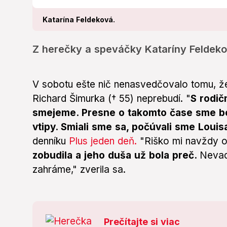
Katarína Feldeková.
Z herečky a speváčky Kataríny Feldekov
V sobotu ešte nič nenasvedčovalo tomu, že
Richard Šimurka († 55) neprebudí. "
S rodič
smejeme. Presne o takomto čase sme boli
vtipy. Smiali sme sa, počúvali sme Loui
denníku
Plus jeden deň.
"Riško mi navždy o
zobudila a jeho duša už bola preč.
Nevad
zahráme," zverila sa.
Prečítajte si viac