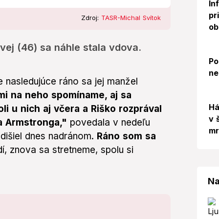
In
pr
Zdroj:
TASR-Michal Svítok
ob
ej (46) sa náhle stala vdova.
Po
ne
 nasledujúce ráno sa jej manžel
mi na neho spomíname, aj sa
Há
 u nich aj včera a Riško rozprával
v 
sa Armstronga,"
povedala v nedeľu
mr
dišiel dnes nadránom.
Ráno som sa
í, znova sa stretneme, spolu si
Na