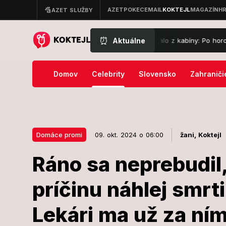
⏰
Aktuálne
ža počas letu s Ryanairom takmer vysalo z kabíny: Po horore prišiel o
Domov
Celebrity
Slovensko
Zahraniči
Domáce promi
09. okt. 2024 o 06:00
žani,
Koktejl
Ráno sa neprebudil
09. okt. 2024 o 06:00
Domáce promi
príčinu náhlej smrt
Ráno sa nepre
Lekári ma už za ním