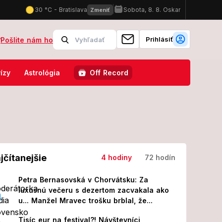
Prihlásiť
?
Pošlite nám ho
 dostali nové informácie o drone, ktorý sa zrútil v Bulharsku!
In
ízy
Astrológia
Off Record
jčítanejšie
4 hodiny
72 hodín
Petra Bernasovská v Chorvátsku: Za
luxusnú večeru s dezertom zacvakala ako
u... Manžel Mravec trošku brblal, že...
Tisíc eur na festival?! Návštevníci