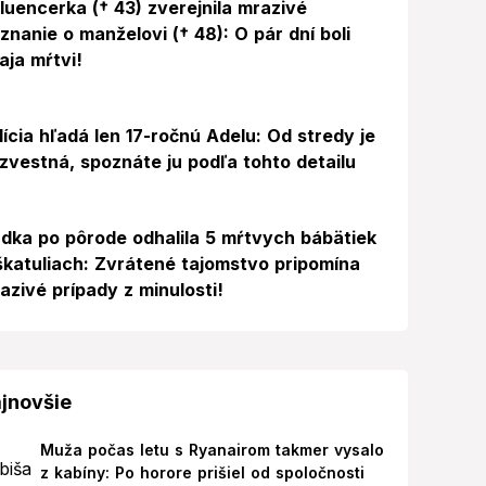
fluencerka († 43) zverejnila mrazivé
iznanie o manželovi († 48): O pár dní boli
aja mŕtvi!
lícia hľadá len 17-ročnú Adelu: Od stredy je
zvestná, spoznáte ju podľa tohto detailu
dka po pôrode odhalila 5 mŕtvych bábätiek
škatuliach: Zvrátené tajomstvo pripomína
azivé prípady z minulosti!
jnovšie
Muža počas letu s Ryanairom takmer vysalo
z kabíny: Po horore prišiel od spoločnosti