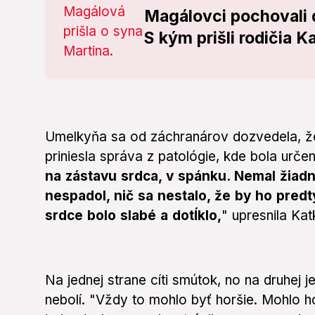
Magálovci pochovali 
S kým prišli rodičia K
Umelkyňa sa od záchranárov dozvedela, že 
priniesla správa z patológie, kde bola urče
na zástavu srdca, v spánku. Nemal žiadne
nespadol, nič sa nestalo, že by ho pred
srdce bolo slabé a dotĺklo,
" upresnila Kat
Na jednej strane cíti smútok, no na druhej j
nebolí. "Vždy to mohlo byť horšie. Mohlo ho