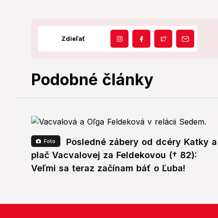
Zdieľať
Podobné články
Posledné zábery od dcéry Katky a
Foto
plač Vacvalovej za Feldekovou († 82):
Veľmi sa teraz začínam báť o Ľuba!