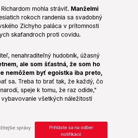
 Richardom mohla stráviť.
Manželmi
siatich rokoch randenia sa svadobný
avského Zichyho paláca v prítomnosti
ych skafandroch proti covidu.
iteľ, nenahraditeľný hudobník, úžasný
etnem, ale som šťastná, že som ho
le nemôžem byť egoistka iba preto,
ť sa. Treba to brať tak, že každý, čo
 narodí, speje k tomu, že raz odíde,"
vybavovanie všetkých náležitostí
žitejšie správy
Prihláste sa na odber
notifikácií