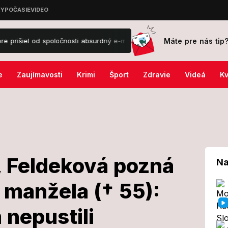
Máte pre nás tip
d spoločnosti absurdný e-mail!
Výbuch neďaleko plynovodu: Von sa
e
Zaujímavosti
Krimi
Šport
Zdravie
Videá
Kv
, Feldeková pozná
Na
i manžela († 55):
budil,
 nepustili