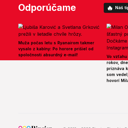
Odporúčame
🔥
Náš ti
Muža počas letu s Ryanairom takmer
vysalo z kabíny: Po horore prišiel od
spoločnosti absurdný e-mail!
Vo vzťahu
rokov, dn
priznáva k
som vedel,
hovorí Mil