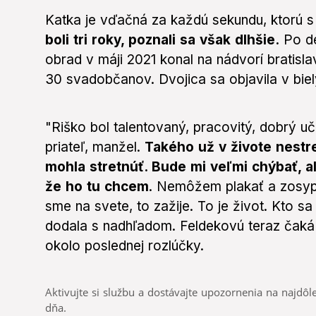
Katka je vďačná za každú sekundu, ktorú s
boli tri roky, poznali sa však dlhšie.
Po de
obrad v máji 2021 konal na nádvorí bratisl
30 svadobčanov. Dvojica sa objavila v biel
"Riško bol talentovaný, pracovitý, dobrý uč
priateľ, manžel.
Takého už v živote nestr
mohla stretnúť. Bude mi veľmi chýbať, a
že ho tu chcem
. Nemôžem plakať a zosypa
sme na svete, to zažije. To je život. Kto sa
dodala s nadhľadom. Feldekovú teraz čaká 
okolo poslednej rozlúčky.
Aktivujte si službu a dostávajte upozornenia na najdôle
dňa.