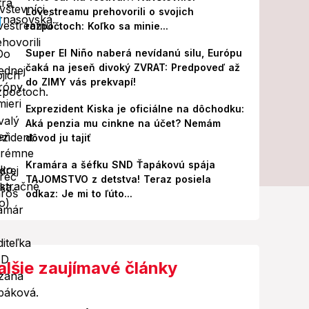
Lovestreamu prehovorili o svojich
rozpočtoch: Koľko sa minie...
Super El Niño naberá nevídanú silu, Európu
čaká na jeseň divoký ZVRAT: Predpoveď až
do ZIMY vás prekvapí!
Exprezident Kiska je oficiálne na dôchodku:
Aká penzia mu cinkne na účet? Nemám
dôvod ju tajiť
Kramára a šéfku SND Ťapákovú spája
TAJOMSTVO z detstva! Teraz posiela
odkaz: Je mi to ľúto...
alšie zaujímavé články
Foto