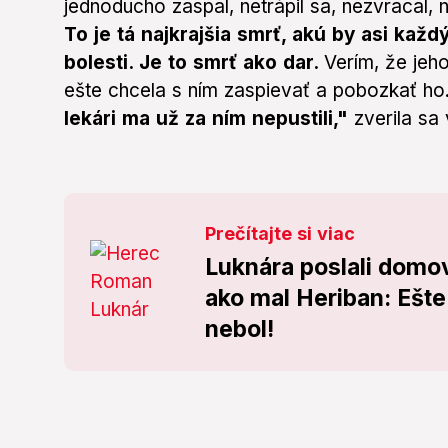
jednoducho zaspal, netrápil sa, nezvracal, 
To je tá najkrajšia smrť, akú by asi každ
bolesti. Je to smrť ako dar.
Verím, že jeh
ešte chcela s ním zaspievať a pobozkať ho
lekári ma už za ním nepustili,"
zverila sa
Prečítajte si viac
Luknára poslali domo
ako mal Heriban: Ešte
nebol!