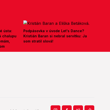
é ústa:
Podpásovka v úvode Let's Dance?
á chalupu
Kristián Baran si nebral servítku: Ja
nemám,
som stratil slová!
kom