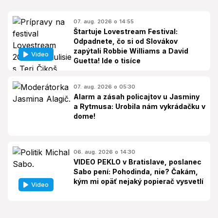
07. aug. 2026 o 14:55
Štartuje Lovestream Festival:
Odpadnete, čo si od Slovákov
zapýtali Robbie Williams a David
Video
Guetta! Ide o tisíce
07. aug. 2026 o 05:30
Alarm a zásah policajtov u Jasminy
a Rytmusa: Urobila nám vykrádačku v
dome!
06. aug. 2026 o 14:30
VIDEO PEKLO v Bratislave, poslanec
Sabo pení: Pohodinda, nie? Čakám,
kým mi opäť nejaký popierač vysvetlí
Video