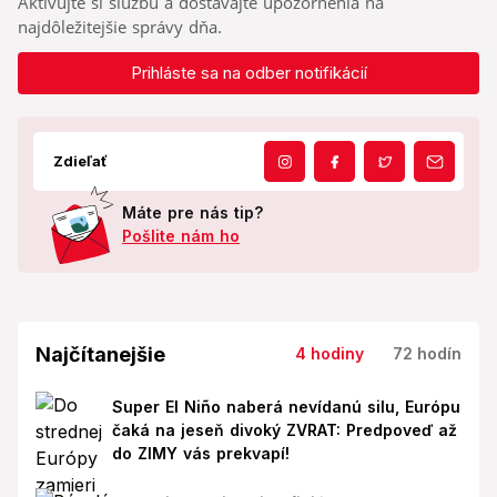
Aktivujte si službu a dostávajte upozornenia na
najdôležitejšie správy dňa.
Prihláste sa na odber notifikácií
Zdieľať
Máte pre nás tip?
Pošlite nám ho
Najčítanejšie
4 hodiny
72 hodín
Super El Niño naberá nevídanú silu, Európu
čaká na jeseň divoký ZVRAT: Predpoveď až
do ZIMY vás prekvapí!