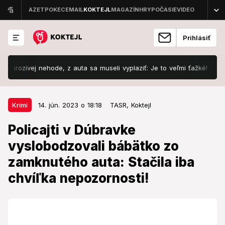
Prihlásiť
ivej nehode, z auta sa museli vyplaziť: Je to veľmi ťažké!
Šokuj
14. jún. 2023 o 18:18
Krimi
Krimi
14. jún. 2023 o 18:18
TASR,
Koktejl
Policajti v Dúbravke
Policajti v Dúbravke
vyslobodzovali bábätko zo
vyslobodzovali bábätko zo
zamknutého auta: Stačila iba
zamknutého auta: Stačila iba
chvíľka nepozornosti!
chvíľka nepozornosti!
Polícia upozorňuje vodičov, aby na podobné prípady
dávali veľký pozor.