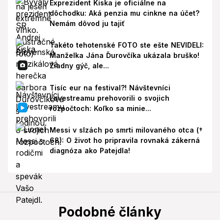
Exprezident Kiska je oficiálne na
dôchodku: Aká penzia mu cinkne na účet?
Nemám dôvod ju tajiť
Takéto tehotenské FOTO ste ešte NEVIDELI:
Manželka Jána Ďurovčíka ukázala bruško!
Žiadny gýč, ale...
Tisíc eur na festival?! Návštevníci
Lovestreamu prehovorili o svojich
rozpočtoch: Koľko sa minie...
Messi v slzách po smrti milovaného otca (†
68): O život ho pripravila rovnaká zákerná
diagnóza ako Patejdla!
Podobné články