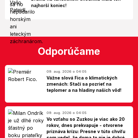
najhorší koniec!
Odporúčame
09. aug. 2026 o 04:05
Vážne slová Fica o klimatických
zmenách: Stačí sa pozrieť na
teplomer a na hladiny našich vôd!
09. aug. 2026 o 04:05
Vo vzťahu so Zuzkou je viac ako 20
rokov, dnes prekvapuje - otvorene
priznáva krízu: Presne v túto chvíľu
som vedel, že doma to nie je dobré,