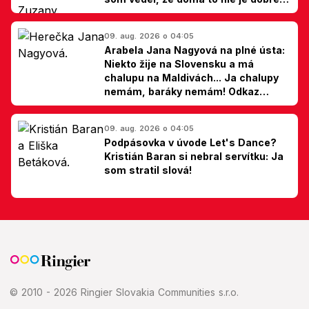
hovorí Milan Ondrík
09. aug. 2026 o 04:05
Arabela Jana Nagyová na plné ústa:
Niekto žije na Slovensku a má
chalupu na Maldivách... Ja chalupy
nemám, baráky nemám! Odkaz
Slovákom
09. aug. 2026 o 04:05
Podpásovka v úvode Let's Dance?
Kristián Baran si nebral servítku: Ja
som stratil slová!
© 2010 - 2026 Ringier Slovakia Communities s.r.o.