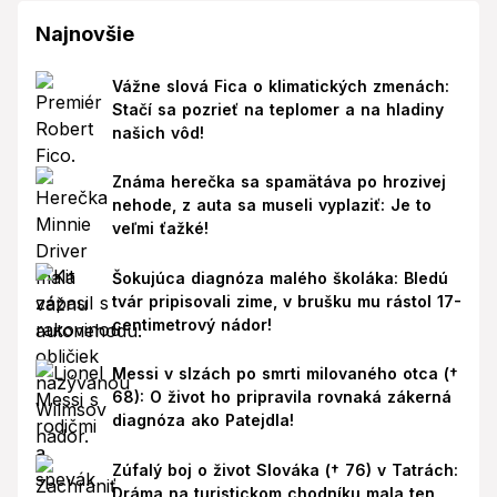
Najnovšie
Vážne slová Fica o klimatických zmenách:
Stačí sa pozrieť na teplomer a na hladiny
našich vôd!
Známa herečka sa spamätáva po hrozivej
nehode, z auta sa museli vyplaziť: Je to
veľmi ťažké!
Šokujúca diagnóza malého školáka: Bledú
tvár pripisovali zime, v brušku mu rástol 17-
centimetrový nádor!
Messi v slzách po smrti milovaného otca (†
68): O život ho pripravila rovnaká zákerná
diagnóza ako Patejdla!
Zúfalý boj o život Slováka († 76) v Tatrách:
Dráma na turistickom chodníku mala ten