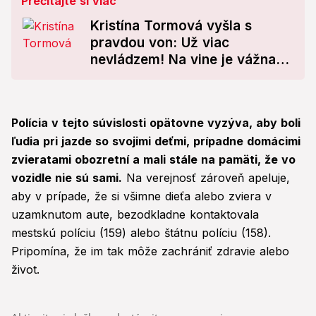
Prečítajte si viac
Kristína Tormová vyšla s
pravdou von: Už viac
nevládzem! Na vine je vážna
porucha
Polícia v tejto súvislosti opätovne vyzýva, aby boli
ľudia pri jazde so svojimi deťmi, prípadne domácimi
zvieratami obozretní a mali stále na pamäti, že vo
vozidle nie sú sami.
Na verejnosť zároveň apeluje,
aby v prípade, že si všimne dieťa alebo zviera v
uzamknutom aute, bezodkladne kontaktovala
mestskú políciu (159) alebo štátnu políciu (158).
Pripomína, že im tak môže zachrániť zdravie alebo
život.