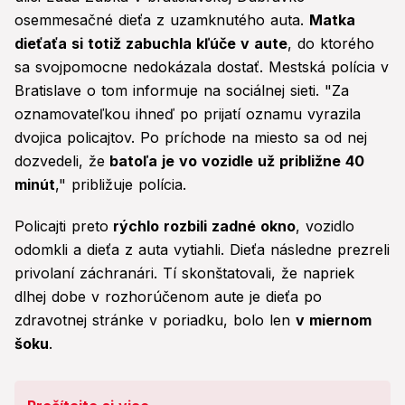
osemmesačné dieťa z uzamknutého auta.
Matka
dieťaťa si totiž zabuchla kľúče v aute
, do ktorého
sa svojpomocne nedokázala dostať. Mestská polícia v
Bratislave o tom informuje na sociálnej sieti. "Za
oznamovateľkou ihneď po prijatí oznamu vyrazila
dvojica policajtov. Po príchode na miesto sa od nej
dozvedeli, že
batoľa je vo vozidle už približne 40
minút
," približuje polícia.
Policajti preto
rýchlo rozbili zadné okno
, vozidlo
odomkli a dieťa z auta vytiahli. Dieťa následne prezreli
privolaní záchranári. Tí skonštatovali, že napriek
dlhej dobe v rozhorúčenom aute je dieťa po
zdravotnej stránke v poriadku, bolo len
v miernom
šoku
.