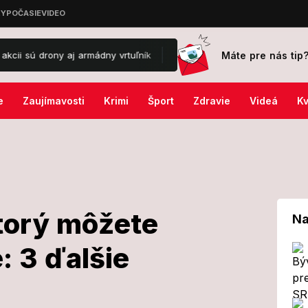
Máte pre nás tip
ny aj armádny vrtuľník
Natalia Germani čelí po strašnej skúsenosti
e
Zaujímavosti
Krimi
Šport
Zdravie
Videá
Kv
ktorý môžete
Na
: 3 ďalšie
iny, ktorý