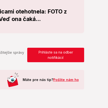
cami otehotnela: FOTO z
 Veď ona čaká...
žitejšie správy
Prihláste sa na odber
notifikácií
Máte pre nás tip?
Pošlite nám ho