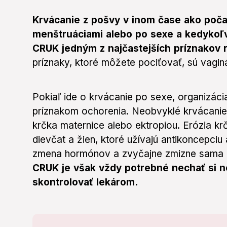
Krvácanie z pošvy v inom čase ako poča
menštruáciami alebo po sexe a kedyko
CRUK jedným z najčastejších príznakov 
príznaky, ktoré môžete pociťovať, sú vaginá
Pokiaľ ide o krvácanie po sexe, organizáci
príznakom ochorenia. Neobvyklé krvácanie
krčka maternice alebo ektropiou. Erózia kr
dievčat a žien, ktoré užívajú antikoncepciu
zmena hormónov a zvyčajne zmizne sama 
CRUK je však vždy potrebné nechať si n
skontrolovať lekárom.