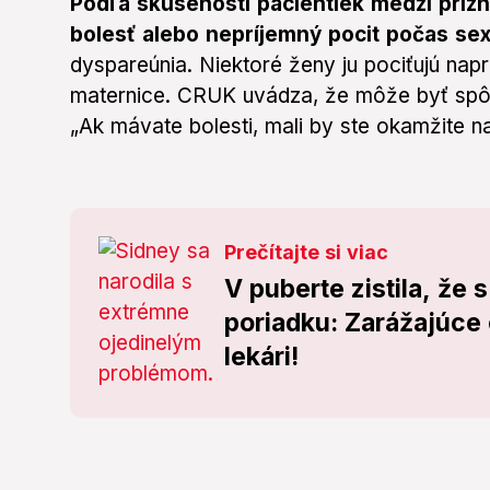
Podľa skúseností pacientiek medzi prízn
bolesť alebo nepríjemný pocit počas sex
dyspareúnia. Niektoré ženy ju pociťujú nap
maternice. CRUK uvádza, že môže byť spô
„Ak mávate bolesti, mali by ste okamžite nav
Prečítajte si viac
V puberte zistila, že s
poriadku: Zarážajúce 
lekári!