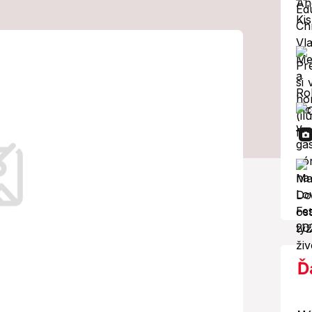
rovať pri sexe:
vné signály!
akoviny krčka maternice zvyšuje šance
Ď