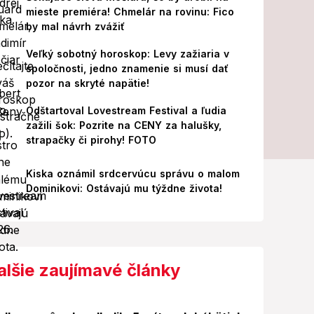
mieste premiéra! Chmelár na rovinu: Fico
by mal návrh zvážiť
Veľký sobotný horoskop: Levy zažiaria v
spoločnosti, jedno znamenie si musí dať
pozor na skryté napätie!
Odštartoval Lovestream Festival a ľudia
zažili šok: Pozrite na CENY za halušky,
strapačky či pirohy! FOTO
Kiska oznámil srdcervúcu správu o malom
Dominikovi: Ostávajú mu týždne života!
alšie zaujímavé články