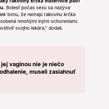
aky rakoviny krčka maternice patrí
u.
Bolesť počas sexu sa nazýva
riek tomu, že nemajú rakovinu krčka
sobená mnohými inými ochoreniami.
štíviť svojho lekára," dodali.
 jej vagínou nie je niečo
odhalenie, museli zasiahnuť