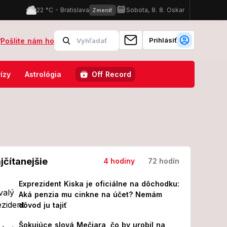
Prihlásiť
?
Pošlite nám ho
 s vlakmi ostrej kritike: Slovákom posiela odkaz, ktorý budú rozdýchav
ízy
Astrológia
Off Record
jčítanejšie
4 hodiny
72 hodín
Exprezident Kiska je oficiálne na dôchodku:
Aká penzia mu cinkne na účet? Nemám
dôvod ju tajiť
Šokujúce slová Mečiara, čo by urobil na