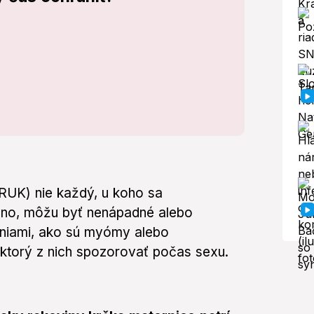
RUK) nie každý, u koho sa
j áno, môžu byť nenápadné alebo
iami, ako sú myómy alebo
torý z nich spozorovať počas sexu.