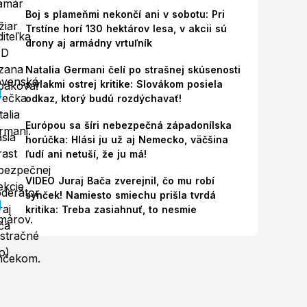
Boj s plameňmi nekončí ani v sobotu: Pri
Trstíne horí 130 hektárov lesa, v akcii sú
drony aj armádny vrtuľník
Natalia Germani čelí po strašnej skúsenosti
s vlakmi ostrej kritike: Slovákom posiela
odkaz, ktorý budú rozdýchavať!
Európou sa šíri nebezpečná západonílska
horúčka: Hlási ju už aj Nemecko, väčšina
ľudí ani netuší, že ju má!
VIDEO Juraj Bača zverejnil, čo mu robí
synček! Namiesto smiechu prišla tvrdá
kritika: Treba zasiahnuť, to nesmie