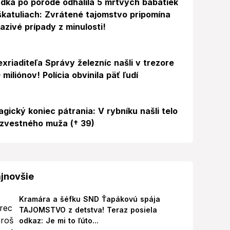
dka po pôrode odhalila 5 mŕtvych bábätiek
škatuliach: Zvrátené tajomstvo pripomína
azivé prípady z minulosti!
exriaditeľa Správy železníc našli v trezore
 miliónov! Polícia obvinila päť ľudí
agický koniec pátrania: V rybníku našli telo
zvestného muža († 39)
jnovšie
Kramára a šéfku SND Ťapákovú spája
TAJOMSTVO z detstva! Teraz posiela
odkaz: Je mi to ľúto...