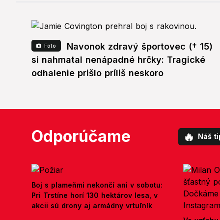
Navonok zdravý športovec († 15)
Foto
si nahmatal nenápadné hrčky: Tragické
odhalenie prišlo príliš neskoro
Odporúčame
🔥
Náš ti
Boj s plameňmi nekončí ani v sobotu:
Pri Trstíne horí 130 hektárov lesa, v
akcii sú drony aj armádny vrtuľník