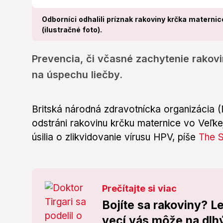
Odborníci odhalili príznak rakoviny krčka maternic
(ilustračné foto).
Prevencia, či včasné zachytenie rakov
na úspechu liečby.
Britská národná zdravotnícka organizácia 
odstráni rakovinu krčku maternice vo Veľke
úsilia o zlikvidovanie vírusu HPV, píše
The 
Prečítajte si viac
Bojíte sa rakoviny? L
vecí vás môže na dlhý