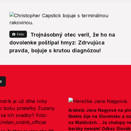
Trojnásobný otec veril, že ho na
Foto
dovolenke poštípal hmyz: Zdrvujúca
pravda, bojuje s krutou diagnózou!
p
Arabela Jana Nagyová na pln
Niekto žije na Slovensku a m
na Maldivách... Ja chalupy 
baráky nemám! Odkaz Slová