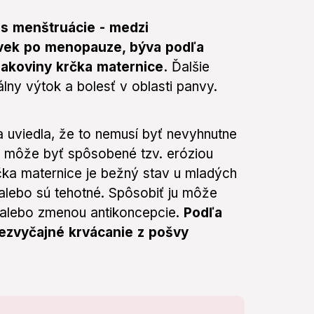
s menštruácie - medzi
ľvek po menopauze, býva podľa
rakoviny krčka maternice.
Ďalšie
lny výtok a bolesť v oblasti panvy.
a uviedla, že to nemusí byť nevyhnutne
 môže byť spôsobené tzv. eróziou
čka maternice je bežný stav u mladých
 alebo sú tehotné. Spôsobiť ju môže
alebo zmenou antikoncepcie.
Podľa
ezvyčajné krvácanie z pošvy