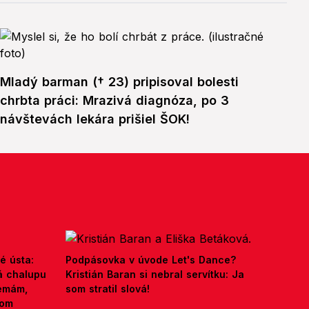
Mladý barman († 23) pripisoval bolesti
chrbta práci: Mrazivá diagnóza, po 3
návštevách lekára prišiel ŠOK!
é ústa:
Podpásovka v úvode Let's Dance?
á chalupu
Kristián Baran si nebral servítku: Ja
nemám,
som stratil slová!
kom