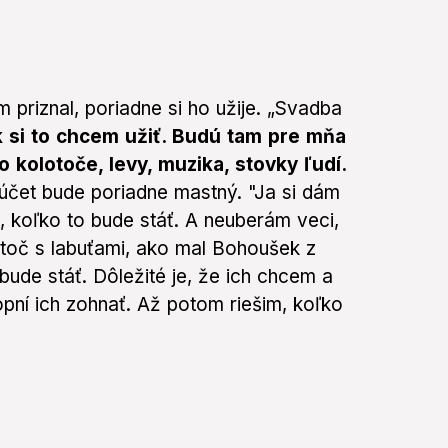
 priznal, poriadne si ho užije. „Svadba
ak si to chcem užiť. Budú tam pre mňa
 kolotoče, levy, muzika, stovky ľudí.
e účet bude poriadne mastný. "Ja si dám
, koľko to bude stáť. A neuberám veci,
otoč s labuťami, ako mal Bohoušek z
 bude stáť. Dôležité je, že ich chcem a
pní ich zohnať. Až potom riešim, koľko