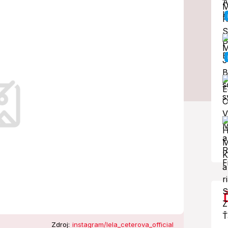
 Lely:
y a stovky ľudí!
 a Lela Ceterová si povedia svoje áno.
Zdroj:
instagram/lela_ceterova_official