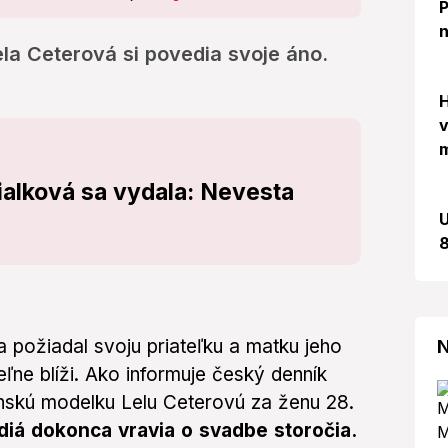
P
n
la Ceterová si povedia svoje áno.
H
v
m
Fialková sa vydala: Nevesta
U
8
 požiadal svoju priateľku a matku jeho
N
ľne blíži. Ako informuje český denník
enskú modelku Lelu Ceterovú za ženu 28.
iá dokonca vravia o svadbe storočia.