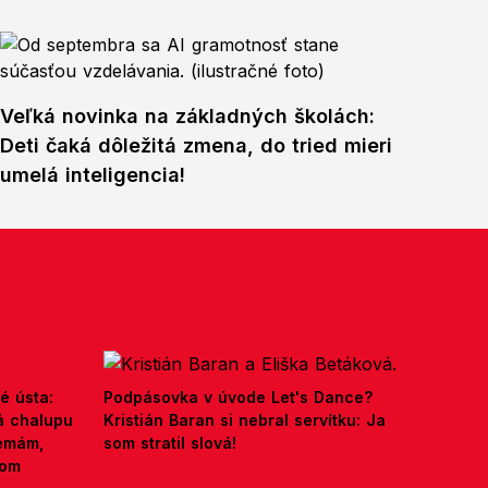
Veľká novinka na základných školách:
Deti čaká dôležitá zmena, do tried mieri
umelá inteligencia!
é ústa:
Podpásovka v úvode Let's Dance?
á chalupu
Kristián Baran si nebral servítku: Ja
nemám,
som stratil slová!
kom