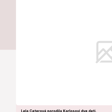
Vémolu a jeho
Kolotoče, lev
Čaká ich veľký deň. Karlos Vémola
Lela Ceterová porodila Karlosovi dve deti.