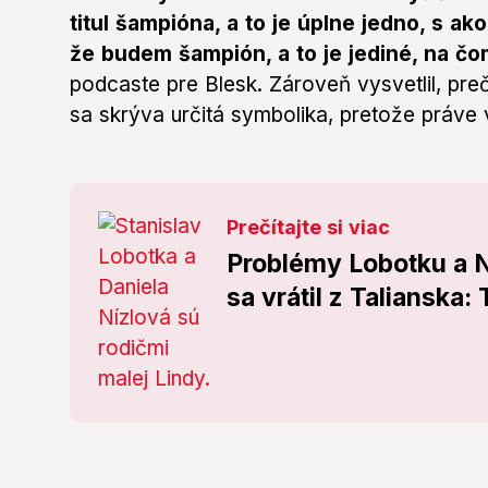
titul šampióna, a to je úplne jedno, s ak
že budem šampión, a to je jediné, na čo
podcaste pre Blesk. Zároveň vysvetlil, pre
sa skrýva určitá symbolika, pretože práve 
Prečítajte si viac
Problémy Lobotku a N
sa vrátil z Talianska: 