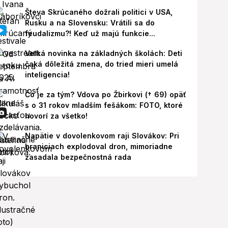
Števa Skrúcaného dožrali politici v USA,
Rusku a na Slovensku: Vrátili sa do
feudalizmu?! Keď už majú funkcie...
Veľká novinka na základných školách: Deti
čaká dôležitá zmena, do tried mieri umelá
inteligencia!
Čo je za tým? Vdova po Žbirkovi († 69) opäť
s o 31 rokov mladším fešákom: FOTO, ktoré
hovorí za všetko!
Napätie v dovolenkovom raji Slovákov: Pri
hraniciach explodoval dron, mimoriadne
zasadala bezpečnostná rada