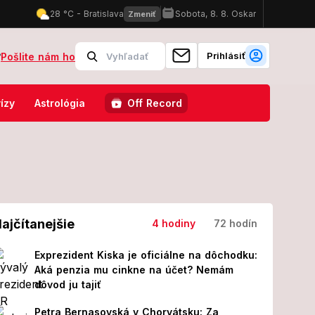
Prihlásiť
?
Pošlite nám ho
 v USA, Rusku a na Slovensku: Vrátili sa do feudalizmu?! Keď už majú f
ízy
Astrológia
Off Record
ajčítanejšie
4 hodiny
72 hodín
Exprezident Kiska je oficiálne na dôchodku:
Aká penzia mu cinkne na účet? Nemám
dôvod ju tajiť
Petra Bernasovská v Chorvátsku: Za