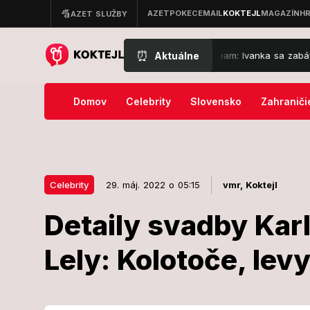
⏰
Aktuálne
dále prichytení na festivale Lovestream: Ivanka sa zabávala na plné ob
Domov
Celebrity
Slovensko
Zahraniči
Celebrity
29. máj. 2022 o 05:15
vmr,
Koktejl
Detaily svadby Kar
29. máj. 2022 o 05:15
Celebrity
Lely: Kolotoče, levy
Detaily svad