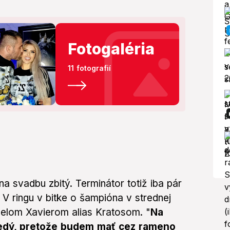
Fotogaléria
11 fotografií
a svadbu zbitý. Terminátor totiž iba pár
 V ringu v bitke o šampióna v strednej
faelom Xavierom alias Kratosom. "
Na
edý, pretože budem mať cez rameno