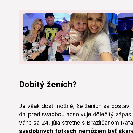
Dobitý ženích?
Je však dosť možné, že ženích sa dostaví n
dní pred svadbou absolvuje dôležitý zápas.
váhe sa 24. júla stretne s Brazílčanom Ra
svadobných fotkách nemôžem byť škar