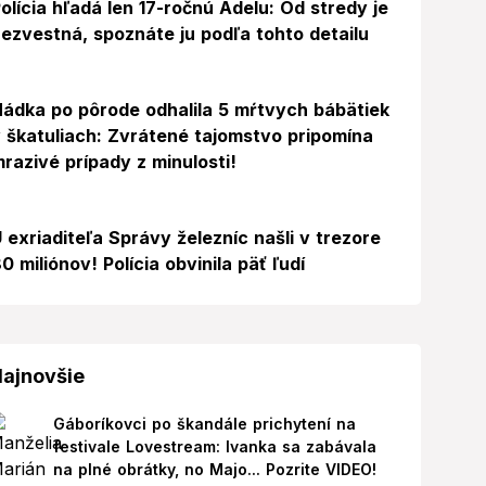
olícia hľadá len 17-ročnú Adelu: Od stredy je
ezvestná, spoznáte ju podľa tohto detailu
ádka po pôrode odhalila 5 mŕtvych bábätiek
 škatuliach: Zvrátené tajomstvo pripomína
razivé prípady z minulosti!
 exriaditeľa Správy železníc našli v trezore
0 miliónov! Polícia obvinila päť ľudí
ajnovšie
Gáboríkovci po škandále prichytení na
festivale Lovestream: Ivanka sa zabávala
na plné obrátky, no Majo... Pozrite VIDEO!