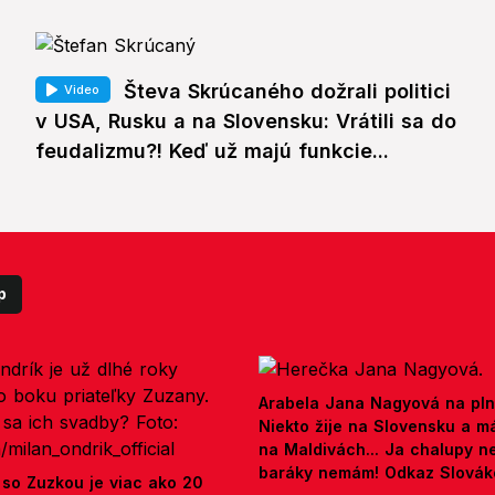
Števa Skrúcaného dožrali politici
Video
v USA, Rusku a na Slovensku: Vrátili sa do
feudalizmu?! Keď už majú funkcie...
p
Arabela Jana Nagyová na pln
Niekto žije na Slovensku a m
na Maldivách... Ja chalupy 
baráky nemám! Odkaz Slová
 so Zuzkou je viac ako 20