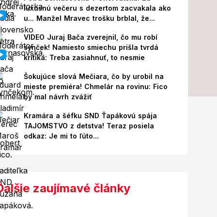
luxusnú večeru s dezertom zacvakala ako
u... Manžel Mravec trošku brblal, že...
VIDEO Juraj Bača zverejnil, čo mu robí
synček! Namiesto smiechu prišla tvrdá
kritika: Treba zasiahnuť, to nesmie
Šokujúce slová Mečiara, čo by urobil na
mieste premiéra! Chmelár na rovinu: Fico
by mal návrh zvážiť
Kramára a šéfku SND Ťapákovú spája
TAJOMSTVO z detstva! Teraz posiela
odkaz: Je mi to ľúto...
Ďalšie zaujímavé články