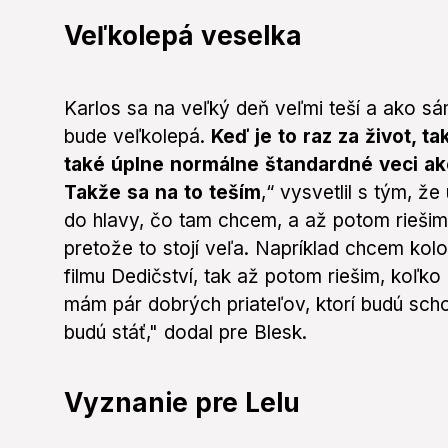
Veľkolepá veselka
Karlos sa na veľký deň veľmi teší a ako sám
bude veľkolepá.
Keď je to raz za život, t
také úplne normálne štandardné veci ako
Takže sa na to teším
,“ vysvetlil s tým, ž
do hlavy, čo tam chcem, a až potom riešim
pretože to stojí veľa. Napríklad chcem kol
filmu Dedičství, tak až potom riešim, koľko
mám pár dobrých priateľov, ktorí budú scho
budú stáť," dodal pre Blesk.
Vyznanie pre Lelu