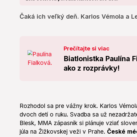
Čaká ich veľký deň. Karlos Vémola a Le
Prečítajte si viac
Biatlonistka Paulína 
ako z rozprávky!
Rozhodol sa pre vážny krok. Karlos Vémola
dvoch detí o ruku. Svadba sa už nezadržate
Blesk, MMA zápasník si plánuje vziať slov
júla na Žižkovskej veži v Prahe.
České méd