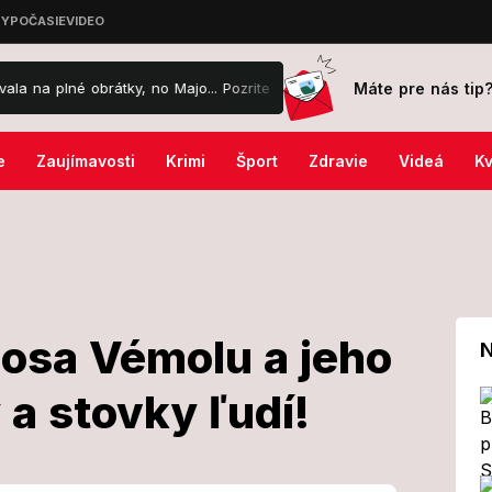
Máte pre nás tip
rátky, no Majo... Pozrite VIDEO!
Števa Skrúcaného dožrali politici
e
Zaujímavosti
Krimi
Šport
Zdravie
Videá
Kv
losa Vémolu a jeho
N
 a stovky ľudí!
by Karlosa