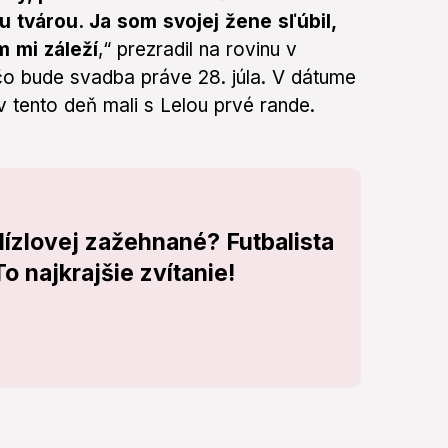
ou tvárou. Ja som svojej žene sľúbil,
m mi záleží
,“ prezradil na rovinu v
čo bude svadba práve 28. júla. V dátume
v tento deň mali s Lelou prvé rande.
ízlovej zažehnané? Futbalista
To najkrajšie zvítanie!