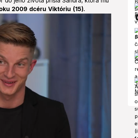
r do jeho života prišla Sandra, ktorá mu
roku 2009 dcéru Viktóriu (15)
.
Ďalšie
Bezdeda pred všetkými povedal pravdu o vzťahu s Vinczeovou: Adelina reakcia stojí za to!