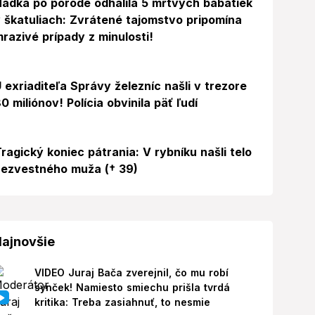
ádka po pôrode odhalila 5 mŕtvych bábätiek
 škatuliach: Zvrátené tajomstvo pripomína
razivé prípady z minulosti!
 exriaditeľa Správy železníc našli v trezore
0 miliónov! Polícia obvinila päť ľudí
ragický koniec pátrania: V rybníku našli telo
ezvestného muža († 39)
ajnovšie
VIDEO Juraj Bača zverejnil, čo mu robí
synček! Namiesto smiechu prišla tvrdá
kritika: Treba zasiahnuť, to nesmie