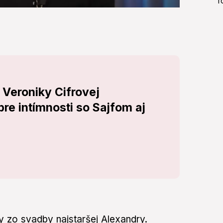
do Veroniky Cifrovej
pre intímnosti so Sajfom aj
ky zo svadby najstaršej Alexandry.