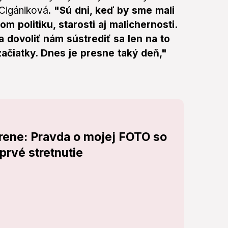
 Cigániková.
"Sú dni, keď by sme mali
m politiku, starosti aj malichernosti.
a dovoliť nám sústrediť sa len na to
 začiatky. Dnes je presne taký deň,"
orene: Pravda o mojej FOTO so
prvé stretnutie