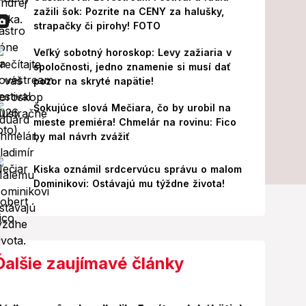
zažili šok: Pozrite na CENY za halušky,
strapačky či pirohy! FOTO
Veľký sobotný horoskop: Levy zažiaria v
spoločnosti, jedno znamenie si musí dať
pozor na skryté napätie!
Šokujúce slová Mečiara, čo by urobil na
mieste premiéra! Chmelár na rovinu: Fico
by mal návrh zvážiť
Kiska oznámil srdcervúcu správu o malom
Dominikovi: Ostávajú mu týždne života!
Ďalšie zaujímavé články