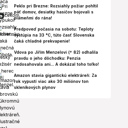
Peklo pri Brezne: Rozsiahly požiar pohltil
päť domov, desiatky hasičov bojovali s
plameňmi do rána!
Predpoveď počasia na sobotu: Teploty
vystúpia na 33 °C, túto časť Slovenska
čaká chladné prekvapenie!
Vdova po Jiřím Menzelovi († 82) odhalila
pravdu o jeho dôchodku: Penzia
nedosahovala ani... A dokázal toho toľko!
Amazon stavia gigantickú elektráreň: Za
rok vypustí viac ako 30 miliónov ton
skleníkových plynov