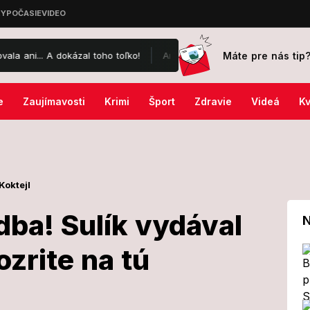
Máte pre nás tip
toho toľko!
Amazon stavia gigantickú elektráreň: Za rok vypustí v
e
Zaujímavosti
Krimi
Šport
Zdravie
Videá
Kv
Koktejl
ba! Sulík vydával
N
zrite na tú
 svadba! Sulík