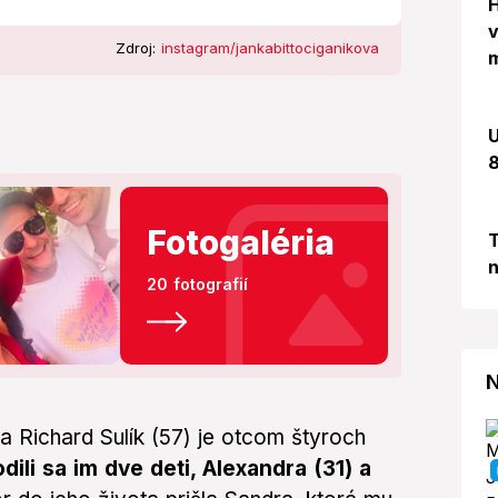
H
v
Zdroj:
instagram/jankabittociganikova
m
U
8
Fotogaléria
T
n
20 fotografií
N
a Richard Sulík (57) je otcom štyroch
ili sa im dve deti, Alexandra (31) a