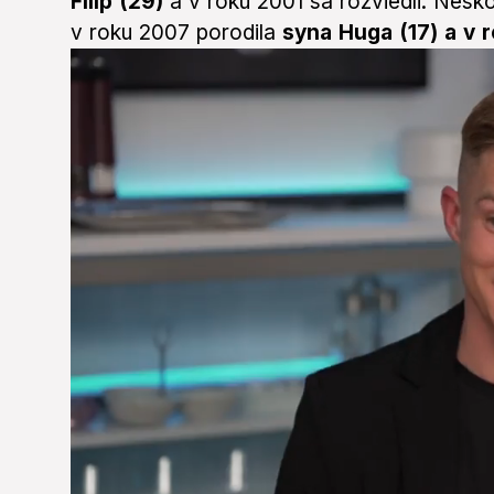
Filip (29)
a v roku 2001 sa rozviedli. Neskô
v roku 2007 porodila
syna Huga (17) a v 