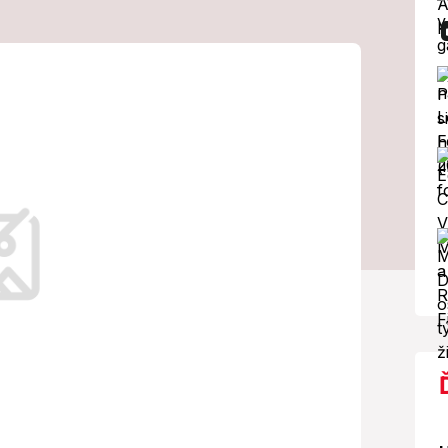
u Alexandru:
 nádhernú