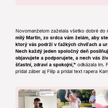
Novomanželom zaželala všetko dobré do no
milý Martin, zo srdca vám želám, aby ste
ktorý vás podrží v ťažkých chvíľach a ur
Nech každý jeden spoločný deň posilňuj
objavujete a podporujete, a nech vás ži
šťastní, zdraví a spokojní,"
odkázala im. F
pridal záber aj Filip a pridal text rapera K