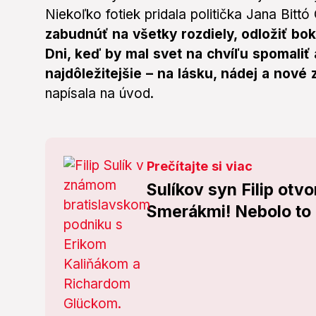
Niekoľko fotiek pridala politička Jana Bittó
zabudnúť na všetky rozdiely, odložiť boko
Dni, keď by mal svet na chvíľu spomaliť 
najdôležitejšie – na lásku, nádej a nové
napísala na úvod.
Prečítajte si viac
Sulíkov syn Filip otv
Smerákmi! Nebolo to 