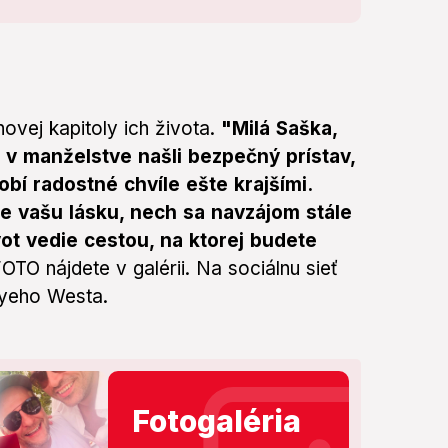
vej kapitoly ich života.
"Milá Saška,
 v manželstve našli bezpečný prístav,
obí radostné chvíle ešte krajšími.
e vašu lásku, nech sa navzájom stále
vot vedie cestou, na ktorej budete
OTO nájdete v galérii. Na sociálnu sieť
anyeho Westa.
Fotogaléria