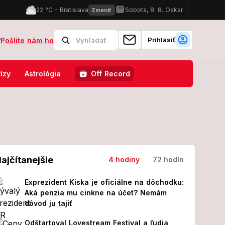
Prihlásiť
?
Pošlite nám ho
iac ako 30 miliónov ton skleníkových plynov
Kriminalista Matej Sn
ízy
Astrológia
Off Record
ajčítanejšie
4 hodiny
72 hodín
Exprezident Kiska je oficiálne na dôchodku:
Aká penzia mu cinkne na účet? Nemám
dôvod ju tajiť
Odštartoval Lovestream Festival a ľudia