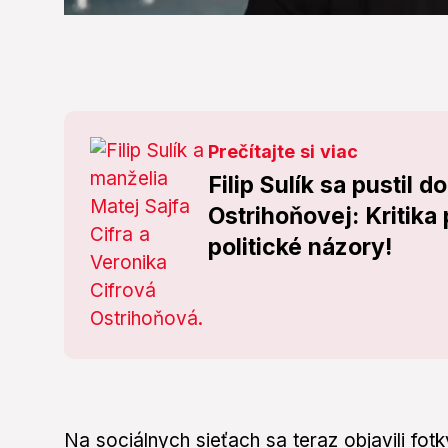
0
seconds
of
27
seconds
Volume
0%
Prečítajte si viac
Filip Sulík sa pustil 
Ostrihoňovej: Kritika 
politické názory!
Na sociálnych sieťach sa teraz objavili fot