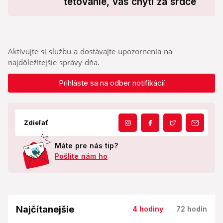
tetovanie, vás chytí za srdce
Aktivujte si službu a dostávajte upozornenia na
najdôležitejšie správy dňa.
Prihláste sa na odber notifikácií
Zdieľať
Máte pre nás tip?
Pošlite nám ho
Najčítanejšie
4 hodiny
72 hodín