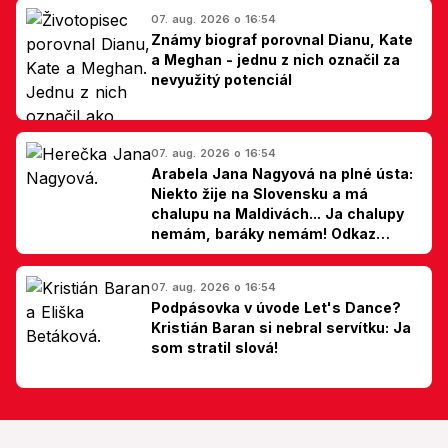
07. aug. 2026 o 16:54
Známy biograf porovnal Dianu, Kate
a Meghan - jednu z nich označil za
nevyužitý potenciál
07. aug. 2026 o 16:54
Arabela Jana Nagyová na plné ústa:
Niekto žije na Slovensku a má
chalupu na Maldivách... Ja chalupy
nemám, baráky nemám! Odkaz
Slovákom
07. aug. 2026 o 16:54
Podpásovka v úvode Let's Dance?
Kristián Baran si nebral servítku: Ja
som stratil slová!