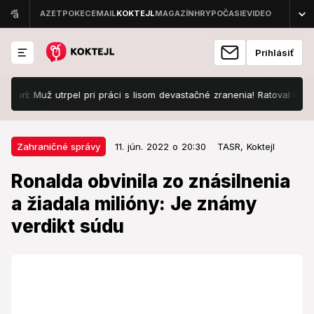
Prihlásiť
 Muž utrpel pri práci s lisom devastačné zranenia! Ratoval ho vrtuľník
11. jún. 2022 o 20:30
Zahraničné správy
Zahraničné správy
11. jún. 2022 o 20:30
TASR,
Koktejl
Ronalda obvinila zo znásilnenia a
Ronalda obvinila zo znásilnenia
žiadala milióny: Je známy verdikt
a žiadala milióny: Je známy
súdu
verdikt súdu
Na koho stranu sa priklonil súd?