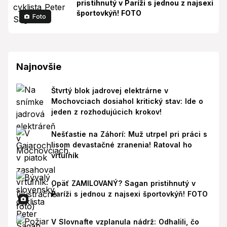
pristihnutý v Paríži s jednou z najsexi
športovkýň! FOTO
Foto
Najnovšie
Štvrtý blok jadrovej elektrárne v
Mochovciach dosiahol kritický stav: Ide o
jeden z rozhodujúcich krokov!
Nešťastie na Záhorí: Muž utrpel pri práci s
lisom devastačné zranenia! Ratoval ho
vrtuľník
Opäť ZAMILOVANÝ? Sagan pristihnutý v
Paríži s jednou z najsexi športovkýň! FOTO
V Slovnafte vzplanula nádrž: Odhalili, čo