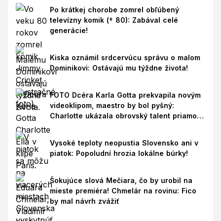
Po krátkej chorobe zomrel obľúbený
televízny komik († 80): Zabával celé
generácie!
Kiska oznámil srdcervúcu správu o malom
Dominikovi: Ostávajú mu týždne života!
FOTO Dcéra Karla Gotta prekvapila novým
videoklipom, maestro by bol pyšný:
Charlotte ukázala obrovský talent priamo v
Paríži!
Vysoké teploty neopustia Slovensko ani v
piatok: Popoludní hrozia lokálne búrky!
Šokujúce slová Mečiara, čo by urobil na
mieste premiéra! Chmelár na rovinu: Fico
by mal návrh zvážiť