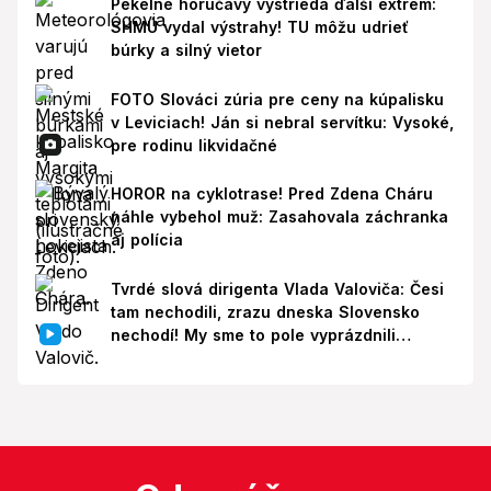
Pekelné horúčavy vystrieda ďalší extrém:
SHMÚ vydal výstrahy! TU môžu udrieť
búrky a silný vietor
FOTO Slováci zúria pre ceny na kúpalisku
v Leviciach! Ján si nebral servítku: Vysoké,
pre rodinu likvidačné
HOROR na cyklotrase! Pred Zdena Cháru
náhle vybehol muž: Zasahovala záchranka
aj polícia
Tvrdé slová dirigenta Vlada Valoviča: Česi
tam nechodili, zrazu dneska Slovensko
nechodí! My sme to pole vyprázdnili
zbytočne