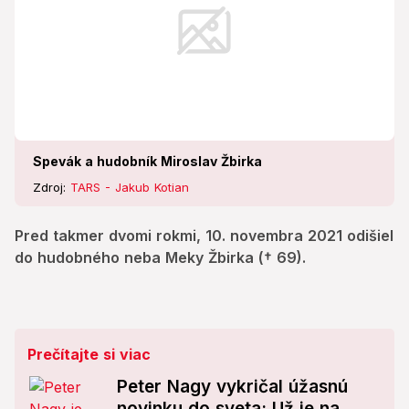
Spevák a hudobník Miroslav Žbirka
Zdroj:
TARS - Jakub Kotian
Pred takmer dvomi rokmi, 10. novembra 2021 odišiel
do hudobného neba Meky Žbirka († 69).
Prečítajte si viac
Peter Nagy vykričal úžasnú
novinku do sveta: Už je na