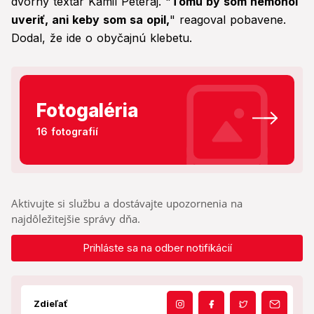
dvorný textár Kamil Peteraj. "
Tomu by som nemohol
uveriť, ani keby som sa opil,
" reagoval pobavene.
Dodal, že ide o obyčajnú klebetu.
Fotogaléria
16 fotografií
Aktivujte si službu a dostávajte upozornenia na
najdôležitejšie správy dňa.
Prihláste sa na odber notifikácií
Zdieľať