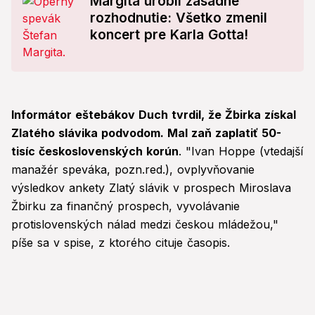
Margita urobil zásadné
rozhodnutie: Všetko zmenil
koncert pre Karla Gotta!
Informátor eštebákov Duch tvrdil, že Žbirka získal
Zlatého slávika podvodom. Mal zaň zaplatiť 50-
tisíc československých korún
. "Ivan Hoppe (vtedajší
manažér speváka, pozn.red.), ovplyvňovanie
výsledkov ankety Zlatý slávik v prospech Miroslava
Žbirku za finančný prospech, vyvolávanie
protislovenských nálad medzi českou mládežou,"
píše sa v spise, z ktorého cituje časopis.