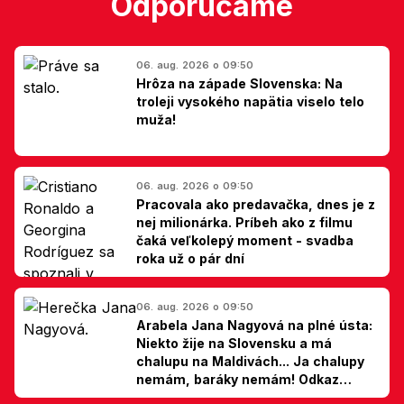
Odporúčame
06. aug. 2026 o 09:50
Hrôza na západe Slovenska: Na
troleji vysokého napätia viselo telo
muža!
06. aug. 2026 o 09:50
Pracovala ako predavačka, dnes je z
nej milionárka. Príbeh ako z filmu
čaká veľkolepý moment - svadba
roka už o pár dní
06. aug. 2026 o 09:50
Arabela Jana Nagyová na plné ústa:
Niekto žije na Slovensku a má
chalupu na Maldivách... Ja chalupy
nemám, baráky nemám! Odkaz
Slovákom