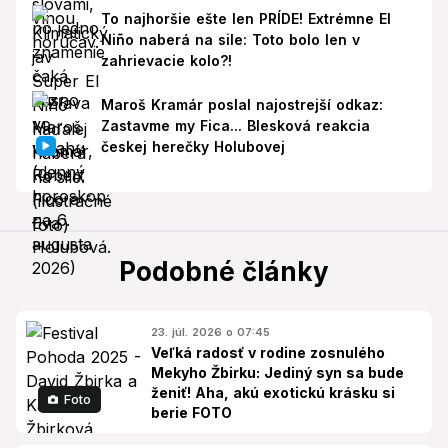
To najhoršie ešte len PRÍDE! Extrémne El
Niño naberá na sile: Toto bolo len v
zahrievacie kolo?!
Maroš Kramár poslal najostrejší odkaz:
Zastavme my Fica... Blesková reakcia
českej herečky Holubovej
Podobné články
23. júl. 2026 o 07:45
Veľká radosť v rodine zosnulého
Mekyho Žbirku: Jediný syn sa bude
ženiť! Aha, akú exotickú krásku si
Foto
berie FOTO