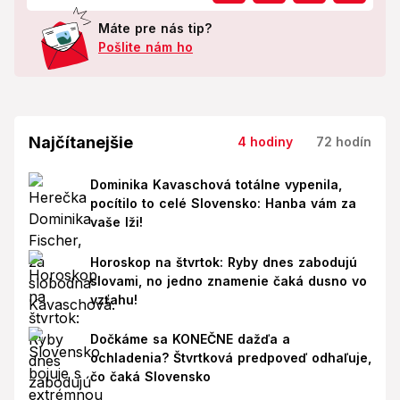
Máte pre nás tip?
Pošlite nám ho
Najčítanejšie
4 hodiny
72 hodín
Dominika Kavaschová totálne vypenila,
pocítilo to celé Slovensko: Hanba vám za
vaše lži!
Horoskop na štvrtok: Ryby dnes zabodujú
slovami, no jedno znamenie čaká dusno vo
vzťahu!
Dočkáme sa KONEČNE dažďa a
ochladenia? Štvrtková predpoveď odhaľuje,
čo čaká Slovensko