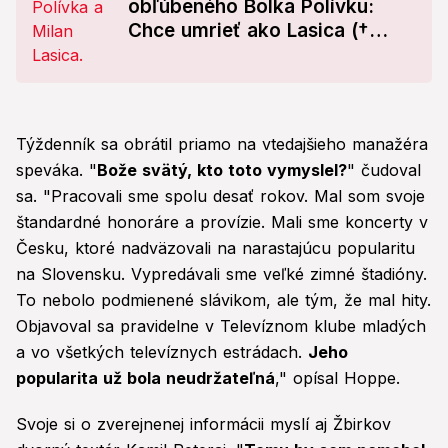
obľúbeného Bolka Polívku:
Chce umrieť ako Lasica (†
81)?!
Týždenník sa obrátil priamo na vtedajšieho manažéra
speváka. "
Bože svätý, kto toto vymyslel?
" čudoval
sa. "Pracovali sme spolu desať rokov. Mal som svoje
štandardné honoráre a provízie. Mali sme koncerty v
Česku, ktoré nadväzovali na narastajúcu popularitu
na Slovensku. Vypredávali sme veľké zimné štadióny.
To nebolo podmienené slávikom, ale tým, že mal hity.
Objavoval sa pravidelne v Televíznom klube mladých
a vo všetkých televíznych estrádach.
Jeho
popularita už bola neudržateľná
," opísal Hoppe.
Svoje si o zverejnenej informácii myslí aj Žbirkov