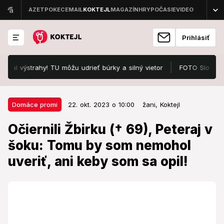
Prihlásiť
strahy! TU môžu udrieť búrky a silný vietor
FOTO Slováci zúria pr
22. okt. 2023 o 10:00
Domáce promi
Domáce promi
22. okt. 2023 o 10:00
žani,
Koktejl
Očiernili Žbirku († 69), Peteraj v
Očiernili Žbirku († 69), Peteraj v
šoku: Tomu by som nemohol
šoku: Tomu by som nemohol
uveriť, ani keby som sa opil!
uveriť, ani keby som sa opil!
Pred takmer dvomi rokmi, 10. novembra 2021 odišiel
do hudobného neba Meky Žbirka († 69).