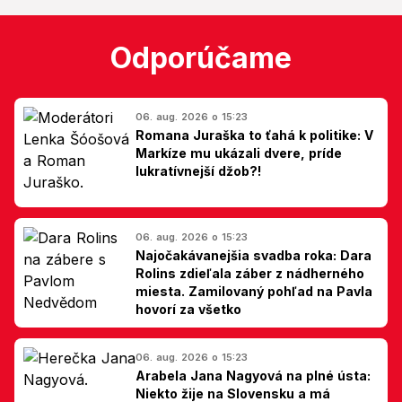
Odporúčame
06. aug. 2026 o 15:23
Romana Juraška to ťahá k politike: V
Markíze mu ukázali dvere, príde
lukratívnejší džob?!
06. aug. 2026 o 15:23
Najočakávanejšia svadba roka: Dara
Rolins zdieľala záber z nádherného
miesta. Zamilovaný pohľad na Pavla
hovorí za všetko
06. aug. 2026 o 15:23
Arabela Jana Nagyová na plné ústa:
Niekto žije na Slovensku a má