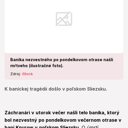
Baníka nezvestného po pondelkovom otrase našli
mŕtveho (ilustračné foto).
Zdroj:
iStock
K baníckej tragédii došlo v poľskom Sliezsku.
Záchranári v utorok večer našli telo baníka, ktorý
bol nezvestný po pondelkovom večernom otrase v
bani Knurow v poľskom Sliezsku.
O úmrtí