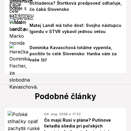
ochladenia? Štvrtková predpoveď odhaľuje,
čo čaká Slovensko
Matej Landl má toho dosť: Svojho nástupcu
Igondu v STVR vybavil jednou vetou
Dominika Kavaschová totálne vypenila,
pocítilo to celé Slovensko: Hanba vám za
vaše lži!
Podobné články
04. aug. 2026 o 17:52
Čo majú Rusi v pláne? Putinove
lietadlá sliedia pri poľských