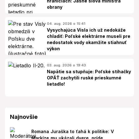
hraniciach: Jasné slová ministra
obrany
04. aug. 2026 o 15:41
Vysychajúca Visla ich už nedokáže
chladiť: Poľské elektrárne museli pre
nedostatok vody okamžite stiahnuť
výkon
03. aug. 2026 o 19:43
Napätie sa stupňuje: Poľské stíhačky
OPÄŤ zachytili ruské prieskumné
lietadlo!
Najnovšie
Romana Juraška to ťahá k politike: V
Markíze mu ukázali dvere, príde