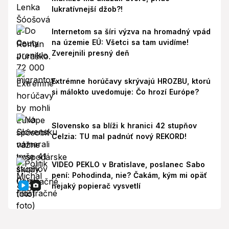
lukratívnejší džob?!
Internetom sa šíri výzva na hromadný vpád
na územie EÚ: Všetci sa tam uvidíme!
Zverejnili presný deň
Extrémne horúčavy skrývajú HROZBU, ktorú
si málokto uvedomuje: Čo hrozí Európe?
Slovensko sa blíži k hranici 42 stupňov
Celzia: TU mal padnúť nový REKORD!
VIDEO PEKLO v Bratislave, poslanec Sabo
pení: Pohodinda, nie? Čakám, kým mi opäť
nejaký popierač vysvetlí