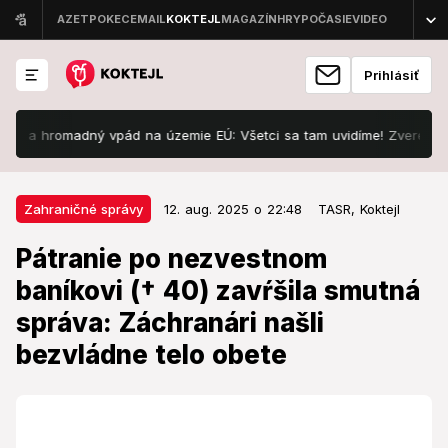
Prihlásiť
 hromadný vpád na územie EÚ: Všetci sa tam uvidíme! Zverejnili presn
12. aug. 2025 o 22:48
Zahraničné správy
Zahraničné správy
12. aug. 2025 o 22:48
TASR,
Koktejl
Pátranie po nezvestnom baníkovi
Pátranie po nezvestnom
(† 40) zavŕšila smutná správa:
baníkovi († 40) zavŕšila smutná
Záchranári našli bezvládne telo
správa: Záchranári našli
obete
bezvládne telo obete
K baníckej tragédii došlo v poľskom Sliezsku.