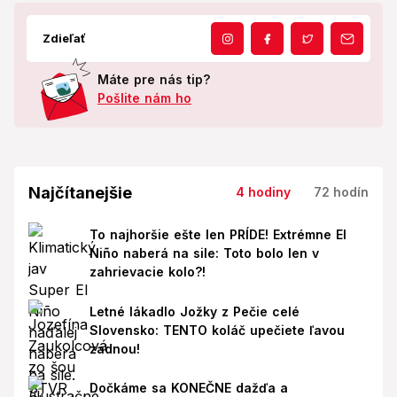
Zdieľať
Máte pre nás tip?
Pošlite nám ho
Najčítanejšie
4 hodiny
72 hodín
To najhoršie ešte len PRÍDE! Extrémne El
Niño naberá na sile: Toto bolo len v
zahrievacie kolo?!
Letné lákadlo Jožky z Pečie celé
Slovensko: TENTO koláč upečiete ľavou
zadnou!
Dočkáme sa KONEČNE dažďa a