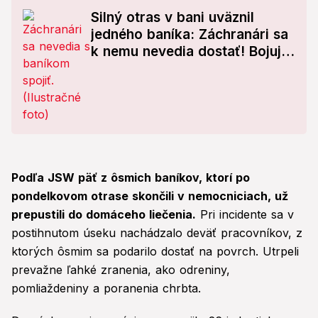
Silný otras v bani uväznil
jedného baníka: Záchranári sa
k nemu nevedia dostať! Bojujú
s časom
Podľa JSW päť z ôsmich baníkov, ktorí po
pondelkovom otrase skončili v nemocniciach, už
prepustili do domáceho liečenia.
Pri incidente sa v
postihnutom úseku nachádzalo deväť pracovníkov, z
ktorých ôsmim sa podarilo dostať na povrch. Utrpeli
prevažne ľahké zranenia, ako odreniny,
pomliaždeniny a poranenia chrbta.