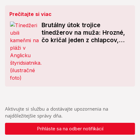
Prečítajte si viac
Brutálny útok trojice
tínedžerov na muža: Hrozné,
čo kričal jeden z chlapcov,
keď ho usmrtili
Aktivujte si službu a dostávajte upozornenia na
najdôležitejšie správy dňa.
Prihláste sa na odber notifikácií