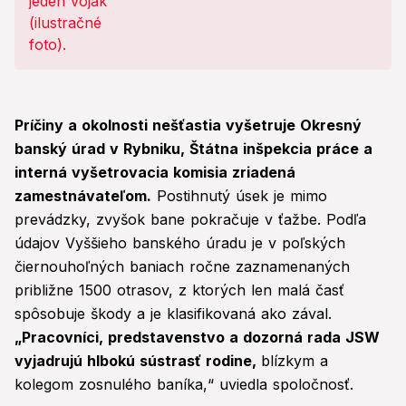
Príčiny a okolnosti nešťastia vyšetruje Okresný
banský úrad v Rybniku, Štátna inšpekcia práce a
interná vyšetrovacia komisia zriadená
zamestnávateľom.
Postihnutý úsek je mimo
prevádzky, zvyšok bane pokračuje v ťažbe. Podľa
údajov Vyššieho banského úradu je v poľských
čiernouhoľných baniach ročne zaznamenaných
približne 1500 otrasov, z ktorých len malá časť
spôsobuje škody a je klasifikovaná ako zával.
„Pracovníci, predstavenstvo a dozorná rada JSW
vyjadrujú hlbokú sústrasť rodine,
blízkym a
kolegom zosnulého baníka,“ uviedla spoločnosť.