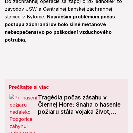
Do záchrannej operácie sa zapojilo 26 jednotiek zo
závodov JSW a Centrálnej banskej záchrannej
stanice v Bytome.
Najväčším problémom počas
postupu záchranárov bolo silné metánové
nebezpečenstvo po poškodení vzduchového
potrubia.
Prečítajte si viac
Tragédia počas zásahu v
Čiernej Hore: Snaha o hasenie
požiaru stála vojaka život,
ďalší sa zranil