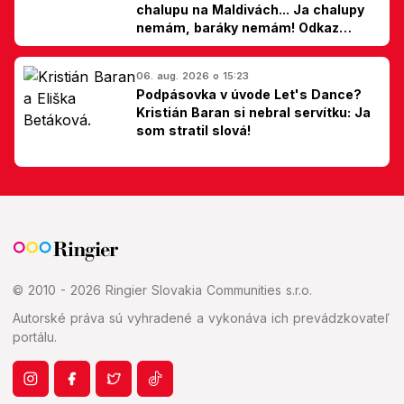
chalupu na Maldivách... Ja chalupy
nemám, baráky nemám! Odkaz
Slovákom
06. aug. 2026 o 15:23
Podpásovka v úvode Let's Dance?
Kristián Baran si nebral servítku: Ja
som stratil slová!
© 2010 - 2026 Ringier Slovakia Communities s.r.o.
Autorské práva sú vyhradené a vykonáva ich prevádzkovateľ
portálu.