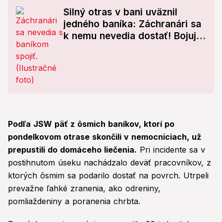
Silný otras v bani uväznil
jedného baníka: Záchranári sa
k nemu nevedia dostať! Bojujú
s časom
Podľa JSW päť z ôsmich baníkov, ktorí po
pondelkovom otrase skončili v nemocniciach, už
prepustili do domáceho liečenia.
Pri incidente sa v
postihnutom úseku nachádzalo deväť pracovníkov, z
ktorých ôsmim sa podarilo dostať na povrch. Utrpeli
prevažne ľahké zranenia, ako odreniny,
pomliaždeniny a poranenia chrbta.