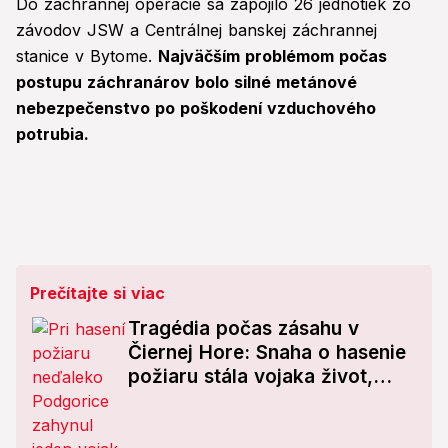
Do záchrannej operácie sa zapojilo 26 jednotiek zo
závodov JSW a Centrálnej banskej záchrannej
stanice v Bytome.
Najväčším problémom počas
postupu záchranárov bolo silné metánové
nebezpečenstvo po poškodení vzduchového
potrubia.
Prečítajte si viac
Tragédia počas zásahu v
Čiernej Hore: Snaha o hasenie
požiaru stála vojaka život,
ďalší sa zranil