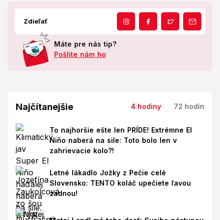
Zdieľať
Máte pre nás tip?
Pošlite nám ho
Najčítanejšie
4 hodiny
72 hodín
To najhoršie ešte len PRÍDE! Extrémne El
Niño naberá na sile: Toto bolo len v
zahrievacie kolo?!
Letné lákadlo Jožky z Pečie celé
Slovensko: TENTO koláč upečiete ľavou
zadnou!