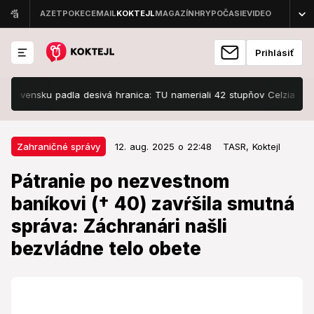
Prihlásiť
ensku padla desivá hranica: TU nameriali 42 stupňov Celzia!
Roma
12. aug. 2025 o 22:48
Zahraničné správy
Zahraničné správy
12. aug. 2025 o 22:48
TASR,
Koktejl
Pátranie po nezvestnom baníkovi
Pátranie po nezvestnom
(† 40) zavŕšila smutná správa:
baníkovi († 40) zavŕšila smutná
Záchranári našli bezvládne telo
správa: Záchranári našli
obete
bezvládne telo obete
K baníckej tragédii došlo v poľskom Sliezsku.