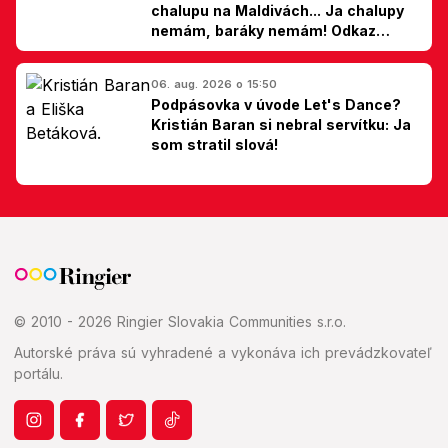
chalupu na Maldivách... Ja chalupy
nemám, baráky nemám! Odkaz
Slovákom
06. aug. 2026 o 15:50
Podpásovka v úvode Let's Dance?
Kristián Baran si nebral servítku: Ja
som stratil slová!
© 2010 - 2026 Ringier Slovakia Communities s.r.o.
Autorské práva sú vyhradené a vykonáva ich prevádzkovateľ
portálu.