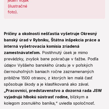
Príčiny a okolnosti nešťastia vyšetruje Okresný
banský úrad v Rybniku, Štátna inšpekcia práce a
interná vyšetrovacia komisia zriadená
zamestnávateľom.
Postihnutý úsek je mimo
prevádzky, zvyšok bane pokračuje v ťažbe. Podľa
údajov Vyššieho banského úradu je v poľských
čiernouhoľných baniach ročne zaznamenaných
približne 1500 otrasov, z ktorých len malá časť
spôsobuje škody a je klasifikovaná ako zával.
„Pracovníci, predstavenstvo a dozorná rada JSW
vyjadrujú hlbokú sústrasť rodine,
blízkym a
kolegom zosnulého baníka,“ uviedla spoločnosť.