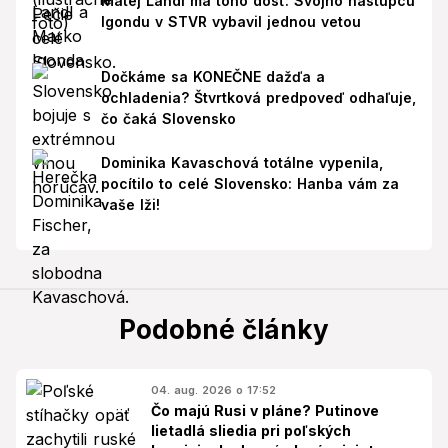
Matej Landl má toho dosť: Svojho nástupcu
Igondu v STVR vybavil jednou vetou
Dočkáme sa KONEČNE dažďa a
ochladenia? Štvrtková predpoveď odhaľuje,
čo čaká Slovensko
Dominika Kavaschová totálne vypenila,
pocítilo to celé Slovensko: Hanba vám za
vaše lži!
Podobné články
04. aug. 2026 o 17:52
Čo majú Rusi v pláne? Putinove
lietadlá sliedia pri poľských