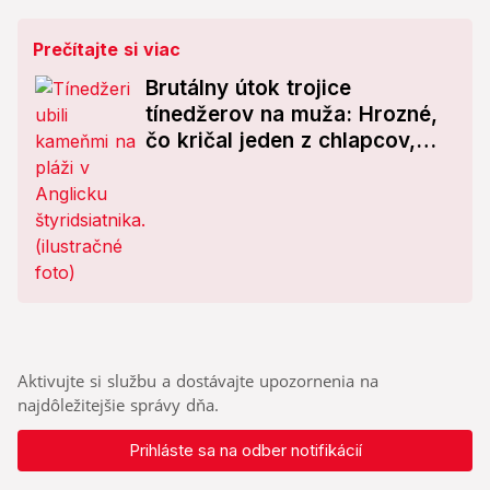
Prečítajte si viac
Brutálny útok trojice
tínedžerov na muža: Hrozné,
čo kričal jeden z chlapcov,
keď ho usmrtili
Aktivujte si službu a dostávajte upozornenia na
najdôležitejšie správy dňa.
Prihláste sa na odber notifikácií