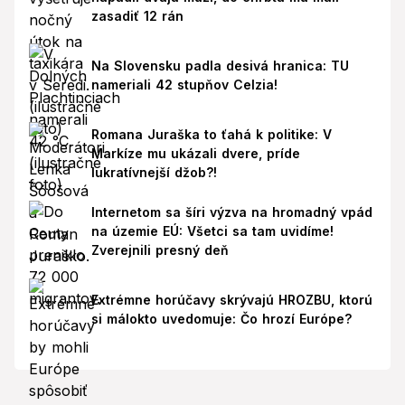
zasadiť 12 rán
Na Slovensku padla desivá hranica: TU
nameriali 42 stupňov Celzia!
Romana Juraška to ťahá k politike: V
Markíze mu ukázali dvere, príde
lukratívnejší džob?!
Internetom sa šíri výzva na hromadný vpád
na územie EÚ: Všetci sa tam uvidíme!
Zverejnili presný deň
Extrémne horúčavy skrývajú HROZBU, ktorú
si málokto uvedomuje: Čo hrozí Európe?