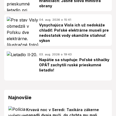
hraniciach: Jasné slová ministra
obrany
04. aug. 2026 o 15:41
Vysychajúca Visla ich už nedokáže
chladiť: Poľské elektrárne museli pre
nedostatok vody okamžite stiahnuť
výkon
03. aug. 2026 o 19:43
Napätie sa stupňuje: Poľské stíhačky
OPÄŤ zachytili ruské prieskumné
lietadlo!
Najnovšie
Krvavá noc v Seredi: Taxikára zákerne
napadli dvaja muži, do chrbta mu mali