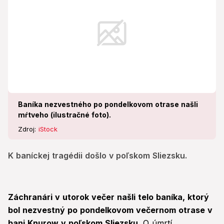
Baníka nezvestného po pondelkovom otrase našli
mŕtveho (ilustračné foto).
Zdroj:
iStock
K baníckej tragédii došlo v poľskom Sliezsku.
Záchranári v utorok večer našli telo baníka, ktorý
bol nezvestný po pondelkovom večernom otrase v
bani Knurow v poľskom Sliezsku.
O úmrtí