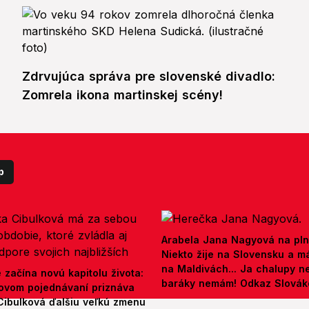
Zdrvujúca správa pre slovenské divadlo:
Zomrela ikona martinskej scény!
p
Arabela Jana Nagyová na pln
Niekto žije na Slovensku a m
na Maldivách... Ja chalupy 
e začína novú kapitolu života:
baráky nemám! Odkaz Slová
ovom pojednávaní priznáva
Cibulková ďalšiu veľkú zmenu