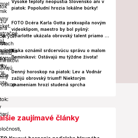
Vysoké teploty neopustia Slovensko ani v
piatok: Popoludní hrozia lokálne búrky!
FOTO Dcéra Karla Gotta prekvapila novým
videoklipom, maestro by bol pyšný:
Charlotte ukázala obrovský talent priamo v
Paríži!
Kiska oznámil srdcervúcu správu o malom
Dominikovi: Ostávajú mu týždne života!
Denný horoskop na piatok: Lev a Vodnár
zažijú obrovský triumf! Niektorým
znameniam hrozí studená sprcha
alšie zaujímavé články
Foto