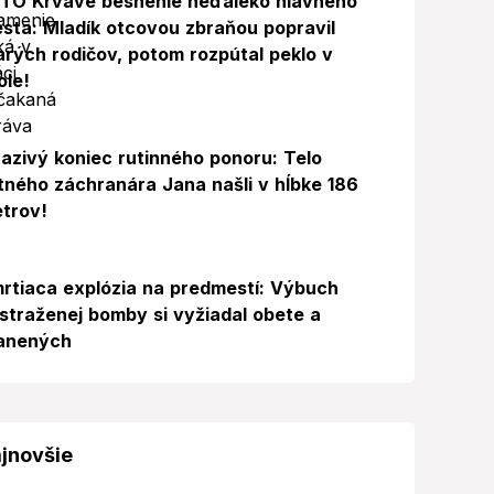
TO Krvavé besnenie neďaleko hlavného
sta: Mladík otcovou zbraňou popravil
arých rodičov, potom rozpútal peklo v
ole!
azivý koniec rutinného ponoru: Telo
itného záchranára Jana našli v hĺbke 186
trov!
rtiaca explózia na predmestí: Výbuch
straženej bomby si vyžiadal obete a
anených
jnovšie