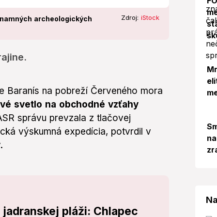
FO
me
Zdroj:
iStock
znamných archeologických
st
šk
ajine.
Mr
el
e Baranís na pobreží Červeného mora
me
vé svetlo na obchodné vzťahy
ASR správu prevzala z tlačovej
Sm
cká výskumná expedícia, potvrdil v
na
.
zr
Na
jadranskej pláži: Chlapec