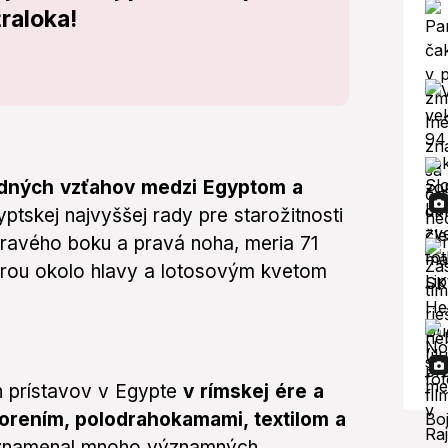
žraloka!
ných vzťahov medzi Egyptom a
yptskej najvyššej rady pre starožitnosti
pravého boku a pravá noha, meria 71
arou okolo hlavy a lotosovým kvetom
h prístavov v Egypte
v rímskej ére a
 korením, polodrahokamami, textilom a
aznamenal mnoho významných