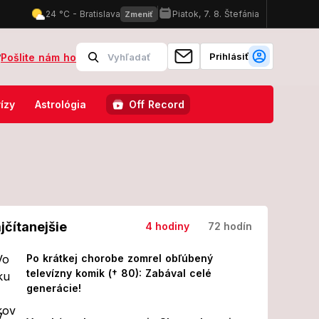
Prihlásiť
?
Pošlite nám ho
: K ceste ho prilákala nechutná návnada!
FOTO Premiéra filmu Bo
ízy
Astrológia
Off Record
jčítanejšie
4 hodiny
72 hodín
Po krátkej chorobe zomrel obľúbený
televízny komik († 80): Zabával celé
generácie!