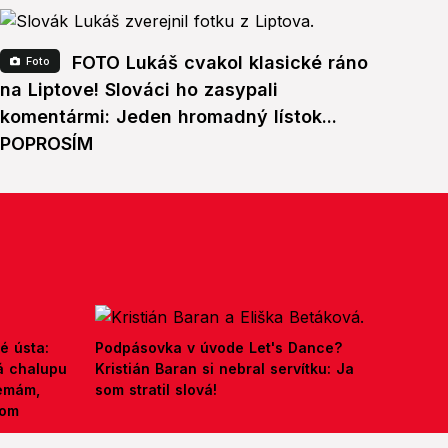
FOTO Lukáš cvakol klasické ráno
Foto
na Liptove! Slováci ho zasypali
komentármi: Jeden hromadný lístok...
POPROSÍM
é ústa:
Podpásovka v úvode Let's Dance?
á chalupu
Kristián Baran si nebral servítku: Ja
nemám,
som stratil slová!
kom