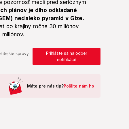
ňuje pozornosť médií pred serióznym
ch plánov je dlho odkladané
GEM) neďaleko pyramíd v Gíze.
ať do krajiny ročne 30 miliónov
 miliónov.
žitejšie správy
Prihláste sa na odber
notifikácií
Máte pre nás tip?
Pošlite nám ho