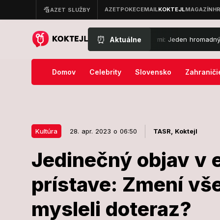
⏰
Aktuálne
 Liptove! Slováci ho zasypali komentármi: Jeden hromadný lístok... 
Domov
Celebrity
Slovensko
Zahraniči
Kultúra
28. apr. 2023 o 06:50
TASR,
Koktejl
Jedinečný objav v
28. apr. 2023 o 06:50
Kultúra
prístave: Zmení vše
Jedinečný ob
mysleli doteraz?