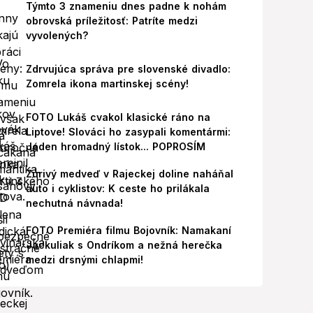
Týmto 3 znameniu dnes padne k nohám
obrovská príležitosť: Patríte medzi
vyvolených?
Zdrvujúca správa pre slovenské divadlo:
Zomrela ikona martinskej scény!
FOTO Lukáš cvakol klasické ráno na
Liptove! Slováci ho zasypali komentármi:
Jeden hromadný lístok... POPROSÍM
Zúrivý medveď v Rajeckej doline naháňal
auto i cyklistov: K ceste ho prilákala
nechutná návnada!
FOTO Premiéra filmu Bojovník: Namakaní
Jackuliak s Ondríkom a nežná herečka
medzi drsnými chlapmi!