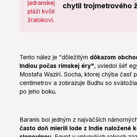
chytil trojmetrového 
Tento nález je "dôležitým
dôkazom obchod
Indiou počas rímskej éry"
, uviedol šéf eg
Mostafa Wazírí. Socha, ktorej chýba časť 
centimetrov a zobrazuje Budhu so svätoži
po jeho boku.
Baranís bol jedným z najväčších námornýc
často doň mierili lode z Indie naložené
slonovinou.
Egypt v uplynulých rokoch z