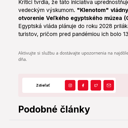
Kritici tvrdia, že táto iniciatíva uprednost
vedeckým výskumom.
"Klenotom" vládny
otvorenie Veľkého egyptského múzea (
Egyptská vláda plánuje do roku 2028 prilák
turistov, pričom pred pandémiou ich bolo 13
Aktivujte si službu a dostávajte upozornenia na najdôle
dňa.
Zdieľať
Podobné články