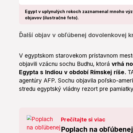
Egypt v uplynulých rokoch zaznamenal mnoho vý
objavov (ilustračné foto).
Ďalší objav v obľúbenej dovolenkovej kr
V egyptskom starovekom prístavnom mest
objavili vzácnu sochu Budhu, ktorá
vrhá no
Egypta s Indiou v období Rímskej ríše.
T
agentúry AFP. Sochu objavila poľsko-ameri
stredu egyptský vládny rezort pre pamiatky
Prečítajte si viac
Poplach na obľúbenej 