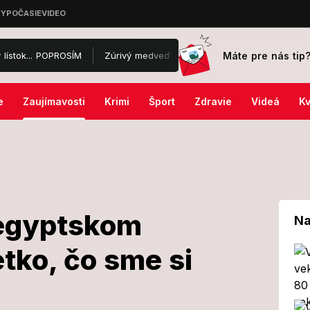
Máte pre nás tip
POPROSÍM
Zúrivý medveď v Rajeckej doline naháňal auto i cyklistov
e
Zaujímavosti
Krimi
Šport
Zdravie
Videá
Kv
 egyptskom
Na
tko, čo sme si
jav v