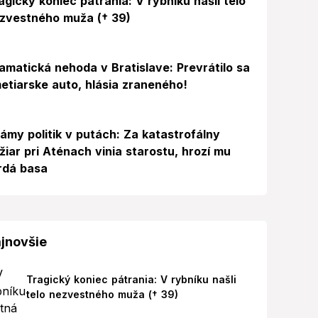
agický koniec pátrania: V rybníku našli telo
zvestného muža († 39)
amatická nehoda v Bratislave: Prevrátilo sa
etiarske auto, hlásia zraneného!
ámy politik v putách: Za katastrofálny
žiar pri Aténach vinia starostu, hrozí mu
rdá basa
jnovšie
Tragický koniec pátrania: V rybníku našli
telo nezvestného muža († 39)