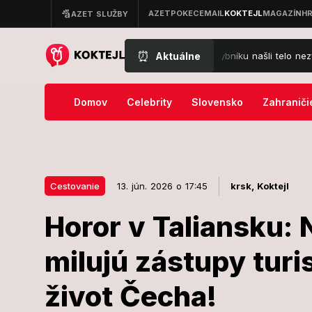
⏰
Aktuálne
Tragický koniec pátrania: V rybníku našli telo nezvestnéh
Domov
Celebrity
Slovensko
Zahraniči
Cestovanie
13. jún. 2026 o 17:45
krsk,
Koktejl
Horor v Taliansku: 
13. jún. 2026 o 17:45
Cestovanie
milujú zástupy turi
Horor v Talia
život Čecha!