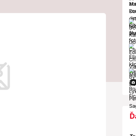
 milujú zástupy
sol život
.
Ď