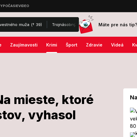
Máte pre nás tip
o muža († 39)
Trojnásobný otec veril, že ho na dovolenke poštípal
e
Zaujímavosti
Krimi
Šport
Zdravie
Videá
Kv
Na mieste, ktoré
Na
stov, vyhasol
nsku: Na