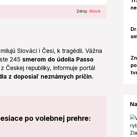
Tr
ne
Zdroj:
iStock
Dr
sm
milujú Slováci i Česi, k tragédii. Vážna
Zn
este 245
smerom do údolia Passo
po
z Českej republiky, informuje portál
tv
dla z doposiaľ neznámych príčin.
Na
esiace po volebnej prehre: