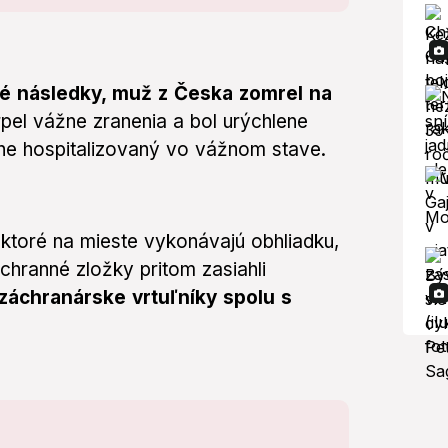
ké následky, muž z Česka zomrel na
rpel vážne zranenia a bol urýchlene
e hospitalizovaný vo vážnom stave.
 ktoré na mieste vykonávajú obhliadku,
chranné zložky pritom zasiahli
záchranárske vrtuľníky spolu s