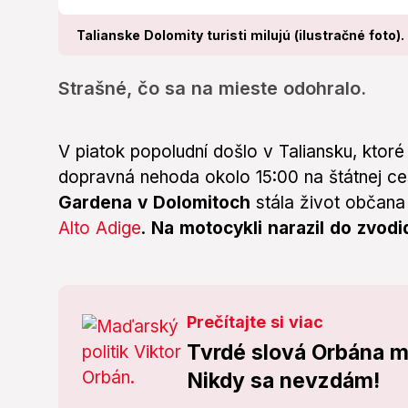
Talianske Dolomity turisti milujú (ilustračné foto).
Strašné, čo sa na mieste odohralo.
V piatok popoludní došlo v Taliansku, ktoré 
dopravná nehoda okolo 15:00 na štátnej c
Gardena v Dolomitoch
stála život občana 
Alto Adige
.
Na motocykli narazil do zvodi
Prečítajte si viac
Tvrdé slová Orbána m
Nikdy sa nevzdám!