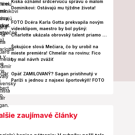
Kiska oznámil srdcervúcu správu o malom
Dominikovi: Ostávajú mu týždne života!
FOTO Dcéra Karla Gotta prekvapila novým
videoklipom, maestro by bol pyšný:
Charlotte ukázala obrovský talent priamo v
Paríži!
Šokujúce slová Mečiara, čo by urobil na
mieste premiéra! Chmelár na rovinu: Fico
by mal návrh zvážiť
Opäť ZAMILOVANÝ? Sagan pristihnutý v
Paríži s jednou z najsexi športovkýň! FOTO
alšie zaujímavé články