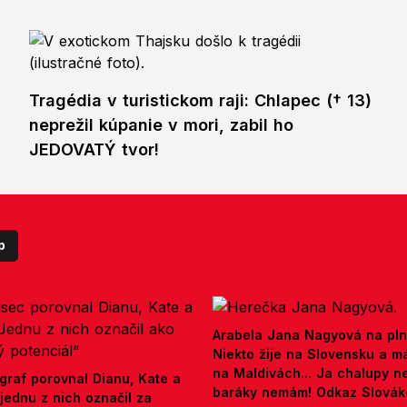
Tragédia v turistickom raji: Chlapec († 13)
neprežil kúpanie v mori, zabil ho
JEDOVATÝ tvor!
p
Arabela Jana Nagyová na pln
Niekto žije na Slovensku a m
na Maldivách... Ja chalupy 
graf porovnal Dianu, Kate a
baráky nemám! Odkaz Slová
jednu z nich označil za