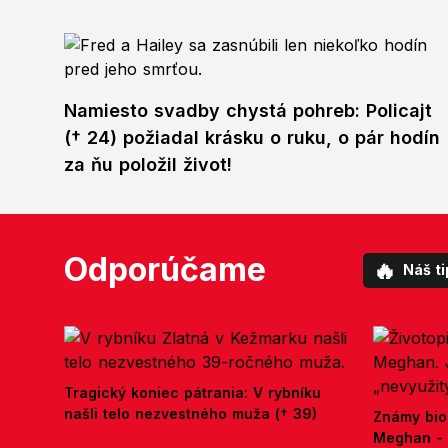
Namiesto svadby chystá pohreb: Policajt
(† 24) požiadal krásku o ruku, o pár hodín
za ňu položil život!
Odporúčame
🔥
Náš ti
Tragický koniec pátrania: V rybníku
našli telo nezvestného muža († 39)
Známy bio
Meghan - 