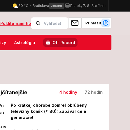
Prihlásiť
?
Pošlite nám ho
 hmyz: Zdrvujúca pravda, bojuje s krutou diagnózou!
Štvrtý blok 
ízy
Astrológia
Off Record
jčítanejšie
4 hodiny
72 hodín
Po krátkej chorobe zomrel obľúbený
televízny komik († 80): Zabával celé
generácie!