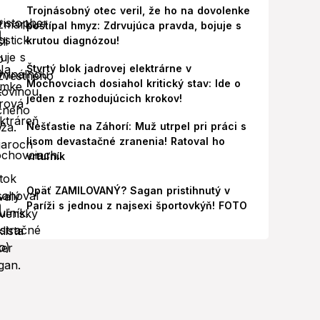
Trojnásobný otec veril, že ho na dovolenke
poštípal hmyz: Zdrvujúca pravda, bojuje s
krutou diagnózou!
Štvrtý blok jadrovej elektrárne v
Mochovciach dosiahol kritický stav: Ide o
jeden z rozhodujúcich krokov!
Nešťastie na Záhorí: Muž utrpel pri práci s
lisom devastačné zranenia! Ratoval ho
vrtuľník
Opäť ZAMILOVANÝ? Sagan pristihnutý v
Paríži s jednou z najsexi športovkýň! FOTO