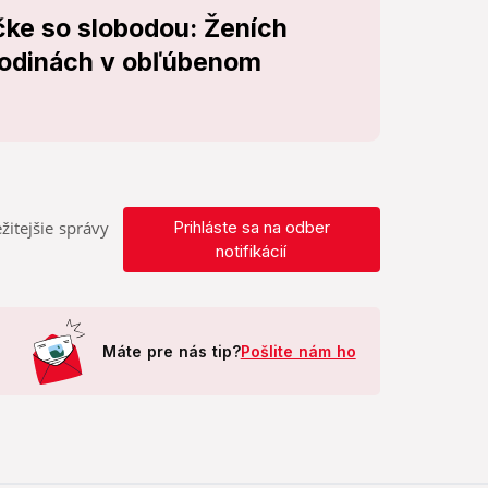
čke so slobodou: Ženích
hodinách v obľúbenom
žitejšie správy
Prihláste sa na odber
notifikácií
Máte pre nás tip?
Pošlite nám ho