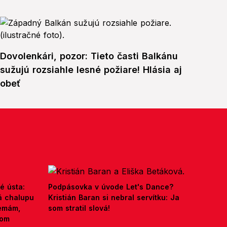
Dovolenkári, pozor: Tieto časti Balkánu
sužujú rozsiahle lesné požiare! Hlásia aj
obeť
é ústa:
Podpásovka v úvode Let's Dance?
á chalupu
Kristián Baran si nebral servítku: Ja
nemám,
som stratil slová!
kom