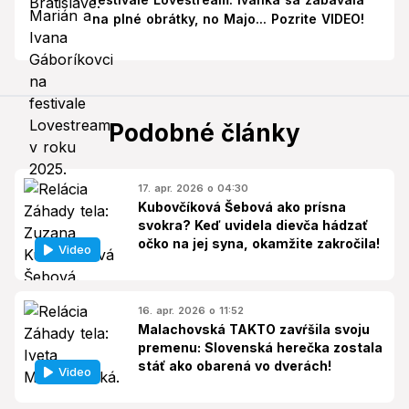
na plné obrátky, no Majo... Pozrite VIDEO!
Podobné články
17. apr. 2026 o 04:30
Kubovčíková Šebová ako prísna
svokra? Keď uvidela dievča hádzať
očko na jej syna, okamžite zakročila!
Video
16. apr. 2026 o 11:52
Malachovská TAKTO zavŕšila svoju
premenu: Slovenská herečka zostala
stáť ako obarená vo dverách!
Video