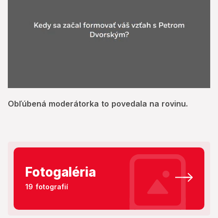
0
seconds
Obľúbená moderátorka to povedala na rovinu.
of
3
minutes,
2
seconds
Fotogaléria
19 fotografií