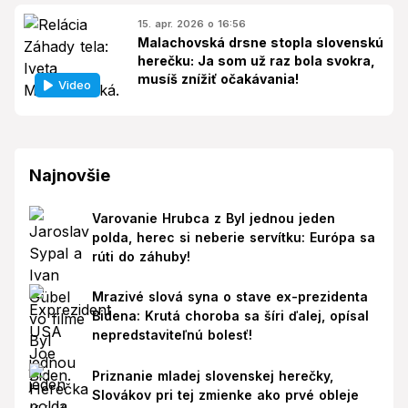
15. apr. 2026 o 16:56
Malachovská drsne stopla slovenskú
herečku: Ja som už raz bola svokra,
musíš znížiť očakávania!
Video
Najnovšie
Varovanie Hrubca z Byl jednou jeden
polda, herec si neberie servítku: Európa sa
rúti do záhuby!
Mrazivé slová syna o stave ex-prezidenta
Bidena: Krutá choroba sa šíri ďalej, opísal
nepredstaviteľnú bolesť!
Priznanie mladej slovenskej herečky,
Slovákov pri tej zmienke ako prvé obleje