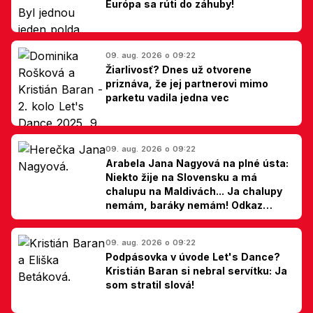
Európa sa rúti do záhuby!
09. aug. 2026 o 09:22
Žiarlivosť? Dnes už otvorene
priznáva, že jej partnerovi mimo
parketu vadila jedna vec
09. aug. 2026 o 09:22
Arabela Jana Nagyová na plné ústa:
Niekto žije na Slovensku a má
chalupu na Maldivách... Ja chalupy
nemám, baráky nemám! Odkaz
Slovákom
09. aug. 2026 o 09:22
Podpásovka v úvode Let's Dance?
Kristián Baran si nebral servítku: Ja
som stratil slová!