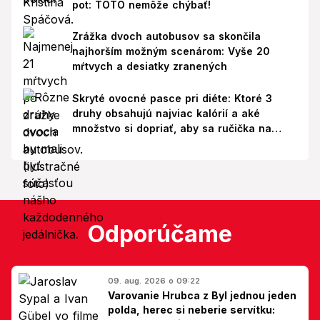
pot: TOTO nemôže chýbať!
Zrážka dvoch autobusov sa skončila
najhorším možným scenárom: Vyše 20
mŕtvych a desiatky zranených
Skryté ovocné pasce pri diéte: Ktoré 3
druhy obsahujú najviac kalórií a aké
množstvo si dopriať, aby sa ručička na
váhe nepohla nahor?
Odporúčame
09. aug. 2026 o 09:22
Varovanie Hrubca z Byl jednou jeden
polda, herec si neberie servítku: