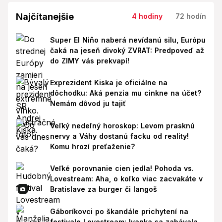
Najčítanejšie
4 hodiny
72 hodín
Super El Niño naberá nevídanú silu, Európu
čaká na jeseň divoký ZVRAT: Predpoveď až
do ZIMY vás prekvapí!
Exprezident Kiska je oficiálne na
dôchodku: Aká penzia mu cinkne na účet?
Nemám dôvod ju tajiť
Veľký nedeľný horoskop: Levom prasknú
nervy a Váhy dostanú facku od reality!
Komu hrozí preťaženie?
Veľké porovnanie cien jedla! Pohoda vs.
Lovestream: Aha, o koľko viac zacvakáte v
Bratislave za burger či langoš
Gáboríkovci po škandále prichytení na
festivale Lovestream: Ivanka sa zabávala