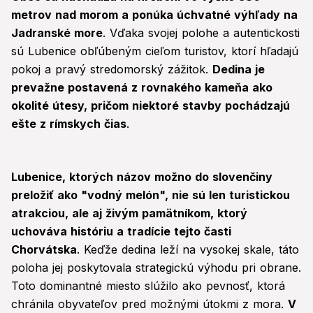
metrov nad morom a ponúka úchvatné výhľady na
Jadranské more
. Vďaka svojej polohe a autentickosti
sú Lubenice obľúbeným cieľom turistov, ktorí hľadajú
pokoj a pravý stredomorský zážitok.
Dedina je
prevažne postavená z rovnakého kameňa ako
okolité útesy, pričom niektoré stavby pochádzajú
ešte z rímskych čias
.
Lubenice, ktorých názov možno do slovenčiny
preložiť ako "vodný melón", nie sú len turistickou
atrakciou, ale aj živým pamätníkom, ktorý
uchováva históriu a tradície tejto časti
Chorvátska
. Keďže dedina leží na vysokej skale, táto
poloha jej poskytovala strategickú výhodu pri obrane.
Toto dominantné miesto slúžilo ako pevnosť, ktorá
chránila obyvateľov pred možnými útokmi z mora.
V