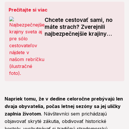
Prečítajte si viac
Chcete cestovať sami, no
máte strach? Zverejnili
najbezpečnejšie krajiny
sveta, jedna leží hneď za
našimi hranicami!
Napriek tomu, že v dedine celoročne prebývajú len
dvaja obyvatelia, počas letnej sezóny sa jej uličky
zaplnia životom
. Návštevníci sem prichádzajú
objavovať skryté zákutia, obdivovať historické
kostoly, vychutnávať si tradičnú stredomorskú