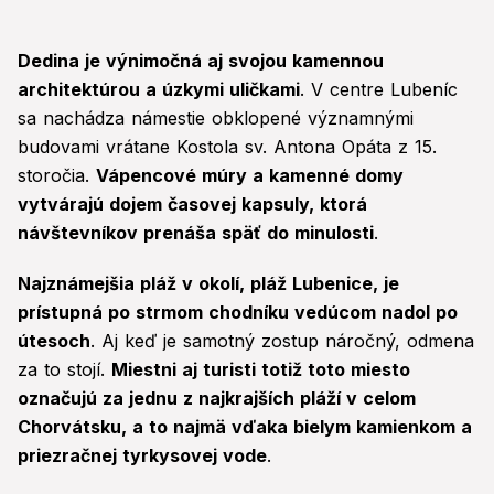
Dedina je výnimočná aj svojou kamennou
architektúrou a úzkymi uličkami
. V centre Lubeníc
sa nachádza námestie obklopené významnými
budovami vrátane Kostola sv. Antona Opáta z 15.
storočia.
Vápencové múry a kamenné domy
vytvárajú dojem časovej kapsuly, ktorá
návštevníkov prenáša späť do minulosti
.
Najznámejšia pláž v okolí, pláž Lubenice, je
prístupná po strmom chodníku vedúcom nadol po
útesoch
. Aj keď je samotný zostup náročný, odmena
za to stojí.
Miestni aj turisti totiž toto miesto
označujú za jednu z najkrajších pláží v celom
Chorvátsku, a to najmä vďaka bielym kamienkom a
priezračnej tyrkysovej vode
.