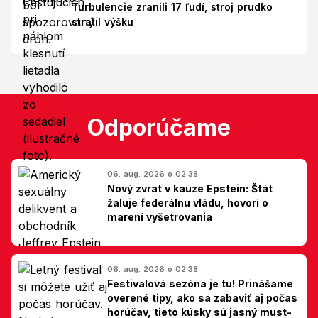
Turbulencie zranili 17 ľudí, stroj prudko
stratil výšku
Odporúčame
06. aug. 2026 o 02:38
Nový zvrat v kauze Epstein: Štát
žaluje federálnu vládu, hovorí o
marení vyšetrovania
06. aug. 2026 o 02:38
Festivalová sezóna je tu! Prinášame
overené tipy, ako sa zabaviť aj počas
horúčav, tieto kúsky sú jasný must-