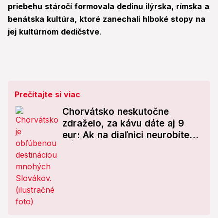
priebehu stáročí formovala dedinu ilýrska, rímska a
benátska kultúra, ktoré zanechali hlboké stopy na
jej kultúrnom dedičstve
.
Prečítajte si viac
Chorvátsko neskutočne
zdraželo, za kávu dáte aj 9
eur: Ak na diaľnici neurobíte
TÚTO vec, prerobíte majland!