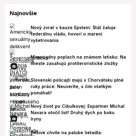
Najnovšie
Nový zvrat v kauze Epstein: Štát žaluje
federálnu vládu, hovorí o marení
vyšetrovania
Mimoriadny poplach na známom letisku: Na
mieste zasahujú protiteroristické zložky
Slovenskí policajti majú v Chorvátsku plné
ruky práce: Neuveríte, s čím všetkým
pomáhali!
Nový život po Cibulkovej: Expartner Michal
Navara otočil list! Druhý dych po boku
Iryny
Desivé chvíle na palube lietadla: