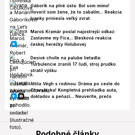
Gáborík na plné ústa: Bol som mimo!
Hovoril som žene, že to zabalím... Reakcia
Ivanky priniesla veľký zvrat
Maroš Kramár poslal najostrejší odkaz:
Zastavme my Fica... Blesková reakcia
českej herečky Holubovej
Desivé chvíle na palube lietadla:
Turbulencie zranili 17 ľudí, stroj prudko
stratil výšku
Attila Végh s rodinou: Dráma po ceste do
Chorvátska! Kompletná prehliadka auta,
dokladov a peňazí... Neuveríte, prečo
Podobné články