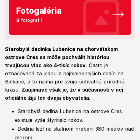
Fotogaléria
8 fotografií
Starobylá dedinka Lubenice na chorvátskom
ostrove Cres sa môže pochváliť históriou
trvajúcou viac ako 4-tisíc rokov
. Často je
označovaná za jednu z najmalebnejších dedín na
Balkáne, a to najmä pre svoju úchvatnú prírodnú
krásu.
Zaujímavé však je, že v súčasnosti v nej
oficiálne žijú len dvaja obyvatelia
.
Starobylá dedina Lubenice na ostrove Cres
existuje vyše štyritisíc rokov.
Dedina leží na skalnom hrebeni 380 metrov nad
morom.