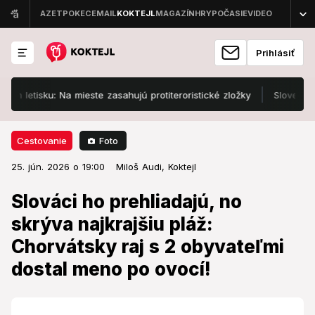
Prihlásiť
sku: Na mieste zasahujú protiteroristické zložky
Slovenskí polic
Foto
Cestovanie
25. jún. 2026 o 19:00
Cestovanie
25. jún. 2026 o 19:00
Slováci ho prehliadajú, no skrýva
Miloš Audi,
Koktejl
najkrajšiu pláž: Chorvátsky raj s 2
Slováci ho prehliadajú, no
obyvateľmi dostal meno po ovocí!
skrýva najkrajšiu pláž:
Chorvátsky raj s 2 obyvateľmi
Kamenné uličky a tyrkysová voda vytvárajú z tejto
dedinky unikát Jadranu.
dostal meno po ovocí!