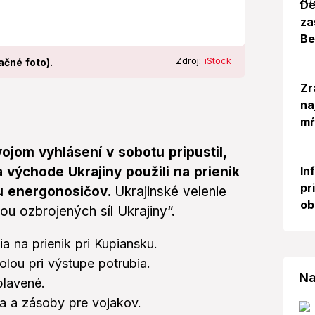
De
za
Be
Zdroj:
iStock
ačné foto).
Zr
na
mŕ
ojom vyhlásení v sobotu pripustil,
In
 východe Ukrajiny použili na prienik
pr
u energonosičov.
Ukrajinské velenie
ob
ou ozbrojených síl Ukrajiny“.
a na prienik pri Kupiansku.
lou pri výstupe potrubia.
Na
plavené.
a a zásoby pre vojakov.