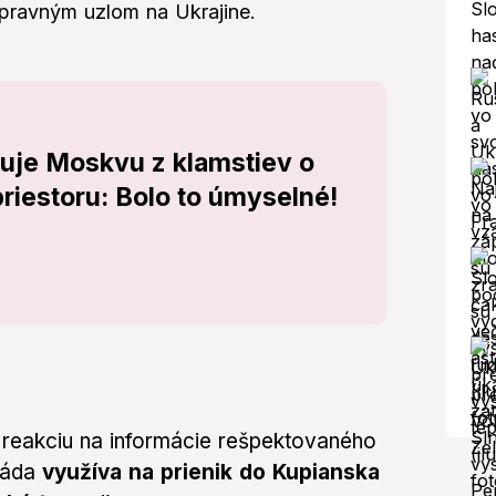
pravným uzlom na Ukrajine.
ňuje Moskvu z klamstiev o
riestoru: Bolo to úmyselné!
o reakciu na informácie rešpektovaného
máda
využíva na prienik do Kupianska