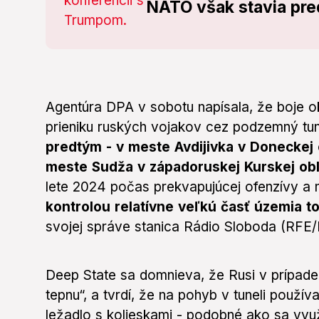
NATO však stavia pre
Agentúra DPA v sobotu napísala, že boje ok
prieniku ruských vojakov cez podzemný tu
predtým - v meste Avdijivka v Doneckej 
meste Sudža v západoruskej Kurskej obl
lete 2024 počas prekvapujúcej ofenzívy a
kontrolou relatívne veľkú časť územia t
svojej správe stanica Rádio Sloboda (RFE/
Deep State sa domnieva, že Rusi v prípade 
tepnu“, a tvrdí, že na pohyb v tuneli použí
ležadlo s kolieskami - podobné ako sa využ