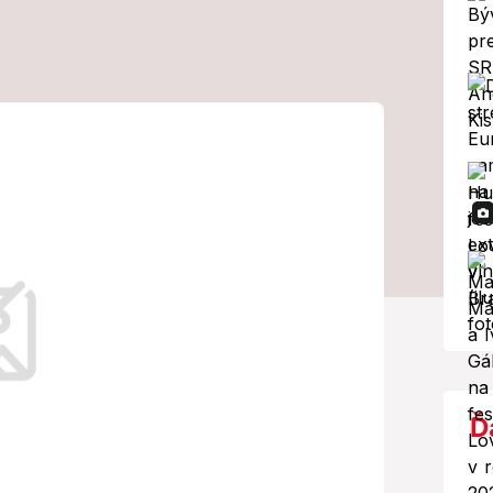
zemného tunela
piansku: Tunel
stická tepna
olujú.
Ď