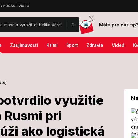
Máte pre nás tip
ziť aj helikoptéra!
Desivá noc na oboch stranách: Rusko zasiahlo
e
Zaujímavosti
Krimi
Šport
Zdravie
Videá
Kv
tejl
potvrdilo využitie
Na
 Rusmi pri
lenie potvrdilo
úži ako logistická