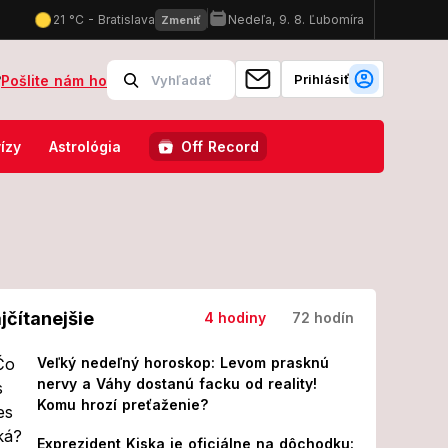
Prihlásiť
?
Pošlite nám ho
 obytný dom, Ukrajina udrela na Belgorod! Hlásia obete a desiatky z
ízy
Astrológia
Off Record
jčítanejšie
4 hodiny
72 hodín
Veľký nedeľný horoskop: Levom prasknú
nervy a Váhy dostanú facku od reality!
Komu hrozí preťaženie?
Exprezident Kiska je oficiálne na dôchodku: