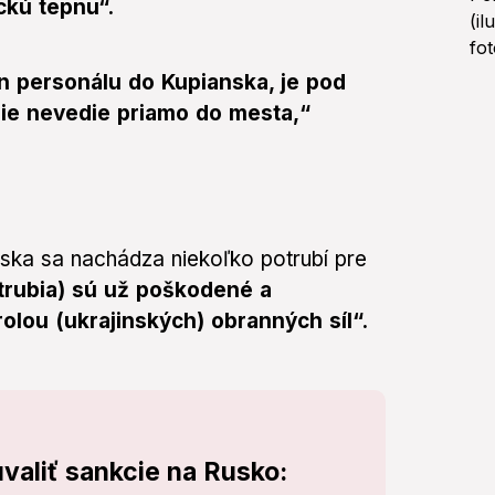
ickú tepnu“.
un personálu do Kupianska, je pod
bie nevedie priamo do mesta,“
anska sa nachádza niekoľko potrubí pre
otrubia) sú už poškodené a
rolou (ukrajinských) obranných síl“.
valiť sankcie na Rusko: