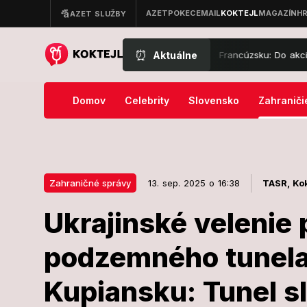
⏰
Aktuálne
 hasiči bojujú s ničivými požiarmi vo Francúzsku: Do akcie musela vyra
Domov
Celebrity
Slovensko
Zahraniči
Zahraničné správy
13. sep. 2025 o 16:38
TASR,
Kok
Ukrajinské velenie 
13. sep. 2025 o 16:38
Zahraničné správy
podzemného tunela
Ukrajinské ve
Kupiansku: Tunel sl