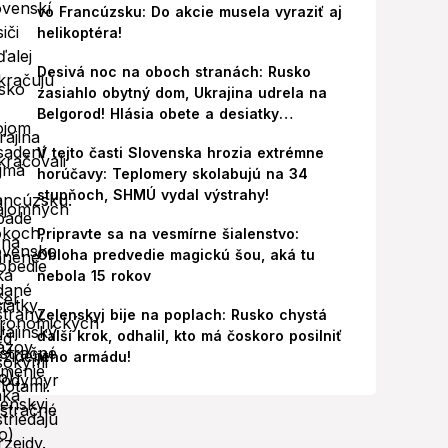
vo Francúzsku: Do akcie musela vyraziť aj
helikoptéra!
Desivá noc na oboch stranách: Rusko
zasiahlo obytný dom, Ukrajina udrela na
Belgorod! Hlásia obete a desiatky
zranených
V tejto časti Slovenska hrozia extrémne
horúčavy: Teplomery skolabujú na 34
stupňoch, SHMÚ vydal výstrahy!
Pripravte sa na vesmírne šialenstvo:
Obloha predvedie magickú šou, aká tu
nebola 15 rokov
Zelenskyj bije na poplach: Rusko chystá
ďalší krok, odhalil, kto má čoskoro posilniť
jeho armádu!