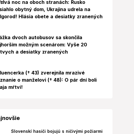
sivá noc na oboch stranách: Rusko
siahlo obytný dom, Ukrajina udrela na
lgorod! Hlásia obete a desiatky zranených
ážka dvoch autobusov sa skončila
jhorším možným scenárom: Vyše 20
tvych a desiatky zranených
Foto
fluencerka († 43) zverejnila mrazivé
iznanie o manželovi († 48): O pár dní boli
aja mŕtvi!
jnovšie
Slovenskí hasiči bojujú s ničivými požiarmi