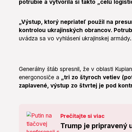
potrubie a vytvorila si takto „celú logist
„Výstup, ktorý nepriateľ použil na pres
kontrolou ukrajinských obrancov. Potru
uvádza sa vo vyhlásení ukrajinskej armády.
Generálny štáb spresnil, že v oblasti Kupi
energonosiče a
„tri zo štyroch vetiev (p
zaplavené, výstup zo štvrtej je pod kont
Prečítajte si viac
Trump je pripravený u