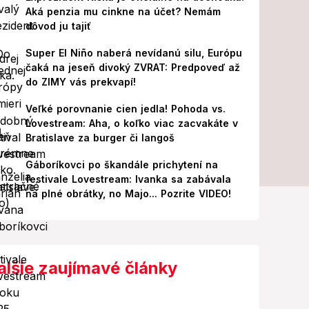
Aká penzia mu cinkne na účet? Nemám
dôvod ju tajiť
Super El Niño naberá nevídanú silu, Európu
čaká na jeseň divoký ZVRAT: Predpoveď až
do ZIMY vás prekvapí!
Veľké porovnanie cien jedla! Pohoda vs.
Lovestream: Aha, o koľko viac zacvakáte v
Bratislave za burger či langoš
Gáboríkovci po škandále prichytení na
festivale Lovestream: Ivanka sa zabávala
na plné obrátky, no Majo... Pozrite VIDEO!
alšie zaujímavé články