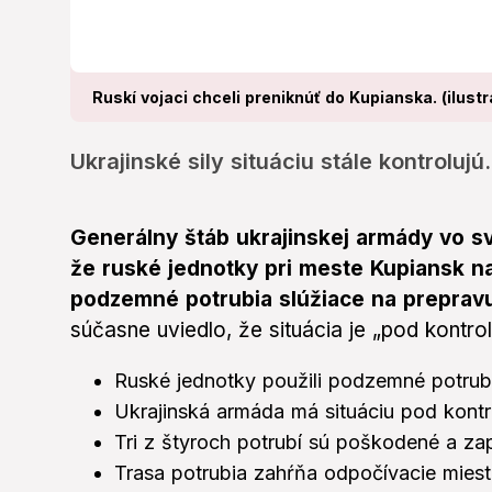
Ruskí vojaci chceli preniknúť do Kupianska. (ilustr
Ukrajinské sily situáciu stále kontrolujú.
Generálny štáb ukrajinskej armády vo sv
že ruské jednotky pri meste Kupiansk na
podzemné potrubia slúžiace na preprav
súčasne uviedlo, že situácia je „pod kontrol
Ruské jednotky použili podzemné potrubi
Ukrajinská armáda má situáciu pod kontro
Tri z štyroch potrubí sú poškodené a za
Trasa potrubia zahŕňa odpočívacie miest