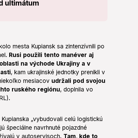
d ultimátum
olo mesta Kupiansk sa zintenzívnili po
nel.
Rusi použili tento manéver aj
oblasti na východe Ukrajiny a v
asti
, kam ukrajinské jednotky prenikli v
 niekoľko mesiacov
udržali pod svojou
ohto ruského regiónu
, doplnila vo
RL).
Kupianska „vybudovali celú logistickú
vajú špeciálne navrhnuté pojazdné
ívajú v autoservisoch.
Tam, kde to