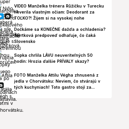
VIDEO Manželka trénera Růžičku v Turecku
neverila vlastným očiam: Deodorant za
TOĽKO?! Žijem si na vysokej nohe
Dočkáme sa KONEČNE dažďa a ochladenia?
Štvrtková predpoveď odhaľuje, čo čaká
Slovensko
Sopka chrlila LÁVU neuveriteľných 50
hodín: Hrozia ďalšie PRÍVALY skazy?
FOTO Manželka Attilu Végha zhnusená z
jedla v Chorvátsku: Neviem, čo stvárajú v
tých kuchyniach! Toto gastro stojí za...