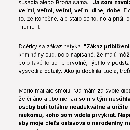
susedia alebo Broňa sama. "
Ja som zavola
veľmi, veľmi, veľmi, veľmi dlhej dobe.
Do
to, že konečne, ale stalo sa to, no a prišli 
moment.
Dcérky sa zákaz netýka. "
Zákaz priblížen
kriminálny súd, bolo napísané, že malú môže
bolo také to úplne prvotné, rýchlo v podst
vysvetlila detaily. Ako ju doplnila Lucia, t
Mario mal ale smolu. "Ja mám za svoje die
že či áno alebo nie.
Ja som s tým nesúhla
osoby boli totálne neadekvátne a určite
niekomu, koho som videla prvýkrát. Napr
aby moje dieťa oslavovalo narodeniny na 