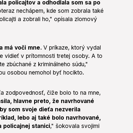
la policajtov a odhodlala som sa po
teraz nechápem, kde som zobrala také
policajti a zobrali ho," opísala zlomový
ia má voči mne.
V príkaze, ktorý vydal
 vidieť v prítomnosti tretej osoby. A to
ate zbúchané z kriminálneho súdu,"
reťou osobou nemohol byť hocikto.
ťa zodpovednosť, čiže bolo to na mne,
sila, hlavne preto, že navrhované
 by som svoje dieťa nezverila
íklad, lebo aj také bolo navrhované,
policajnej stanici
," šokovala svojimi