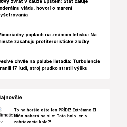
ový zvrat v kauze Epstein: Štát žaluje
ederálnu vládu, hovorí o marení
yšetrovania
Foto
imoriadny poplach na známom letisku: Na
ieste zasahujú protiteroristické zložky
esivé chvíle na palube lietadla: Turbulencie
ranili 17 ľudí, stroj prudko stratil výšku
ajnovšie
To najhoršie ešte len PRÍDE! Extrémne El
Niño naberá na sile: Toto bolo len v
zahrievacie kolo?!