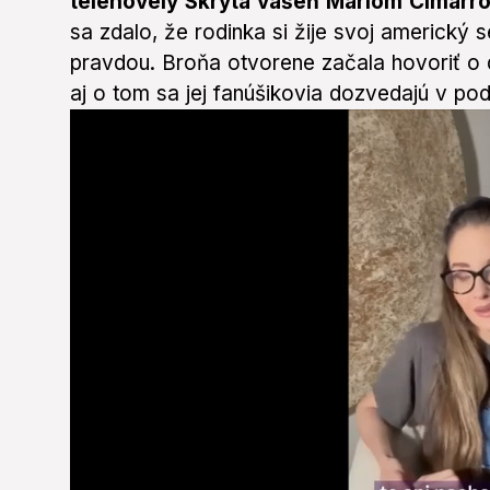
telenovely Skrytá vášeň Mariom Cimarro
sa zdalo, že rodinka si žije svoj americký se
pravdou. Broňa otvorene začala hovoriť o 
aj o tom sa jej fanúšikovia dozvedajú v p