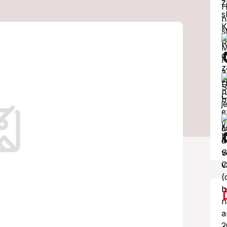
 a
Á! Ohavné
eho násilia
rytej vášne.