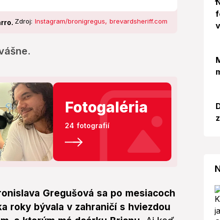
N
f
Zdroj:
Instagram/bronigregus, brevardsheriff.com
rro.
v
 vášne.
M
m
Fotogaléria
D
z
24 fotografií
N
Bronislava Gregušová sa po mesiacoch
ka roky bývala v zahraničí s hviezdou