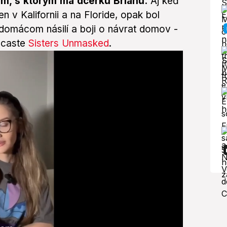
m, s ktorým má dcérku Brianu.
Aj keď
n v Kalifornii a na Floride, opak bol
domácom násilí a boji o návrat domov -
odcaste
Sisters Unmasked
.