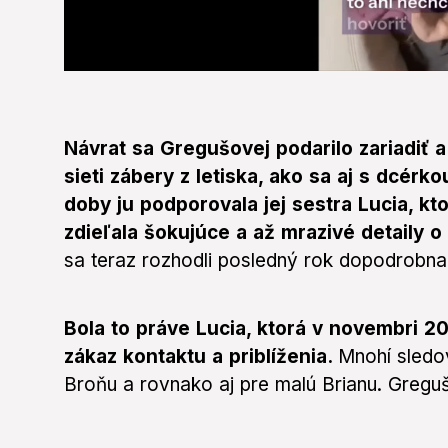
0
seconds
of
55
seconds
Volume
Návrat sa Gregušovej podarilo zariadiť a
0%
sieti zábery z letiska, ako sa aj s dcérk
doby ju podporovala jej sestra Lucia, kt
zdieľala šokujúce a až mrazivé detaily o
sa teraz rozhodli posledný rok dopodrobn
Bola to práve Lucia, ktorá v novembri 2
zákaz kontaktu a priblíženia.
Mnohí sledov
Broňu a rovnako aj pre malú Brianu. Greguš