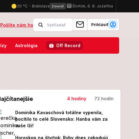
Prihlásiť
?
Pošlite nám ho
n: Hrozia ďalšie PRÍVALY skazy?
FOTO Manželka Attilu Végha zhnus
ízy
Astrológia
Off Record
ajčítanejšie
4 hodiny
72 hodín
Dominika Kavaschová totálne vypenila,
pocítilo to celé Slovensko: Hanba vám za
vaše lži!
Horoskop na štvrtok: Ryby dnes zabodujú