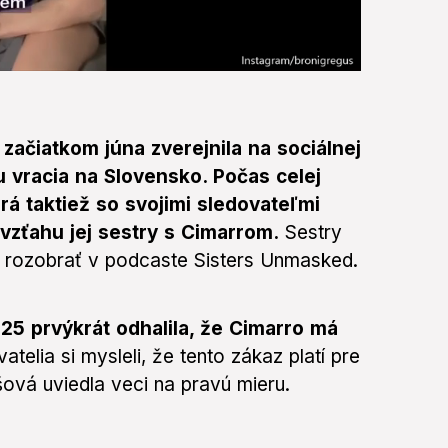
 začiatkom júna zverejnila na sociálnej
ou vracia na Slovensko. Počas celej
orá taktiež so svojimi sledovateľmi
 vzťahu jej sestry s Cimarrom.
Sestry
a rozobrať v podcaste Sisters Unmasked.
025 prvýkrát odhalila, že Cimarro má
atelia si mysleli, že tento zákaz platí pre
ová uviedla veci na pravú mieru.