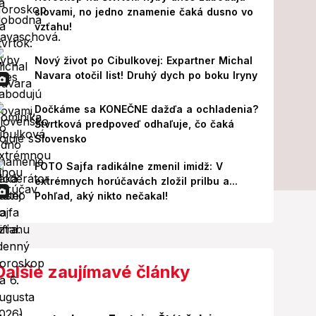
slovami, no jedno znamenie čaká dusno vo
vzťahu!
Nový život po Cibulkovej: Expartner Michal
Navara otočil list! Druhý dych po boku Iryny
Dočkáme sa KONEČNE dažďa a ochladenia?
Štvrtková predpoveď odhaľuje, čo čaká
Slovensko
FOTO Sajfa radikálne zmenil imidž: V
extrémnych horúčavách zložil prilbu a...
Pohľad, aký nikto nečakal!
Ďalšie zaujímavé články