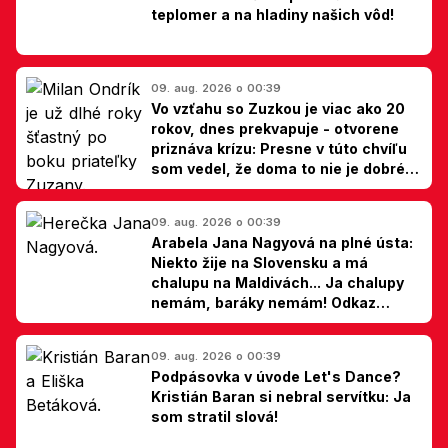
teplomer a na hladiny našich vôd!
09. aug. 2026 o 00:39
Vo vzťahu so Zuzkou je viac ako 20
rokov, dnes prekvapuje - otvorene
priznáva krízu: Presne v túto chvíľu
som vedel, že doma to nie je dobré,
hovorí Milan Ondrík
09. aug. 2026 o 00:39
Arabela Jana Nagyová na plné ústa:
Niekto žije na Slovensku a má
chalupu na Maldivách... Ja chalupy
nemám, baráky nemám! Odkaz
Slovákom
09. aug. 2026 o 00:39
Podpásovka v úvode Let's Dance?
Kristián Baran si nebral servítku: Ja
som stratil slová!