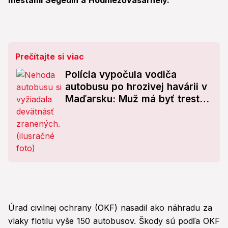
mestami Segedín a Hódmezővásárhely.
Prečítajte si viac
Polícia vypočula vodiča
autobusu po hrozivej havárii v
Maďarsku: Muž má byť trestne
stíhaný
Úrad civilnej ochrany (OKF) nasadil ako náhradu za
vlaky flotilu vyše 150 autobusov. Škody sú podľa OKF