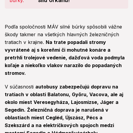
silu orkánu!
Podľa spoločnosti MÁV silné búrky spôsobili vážne
škody takmer na všetkých hlavných železničných
tratiach v krajine.
Na trate popadali stromy
vyvrátené aj s koreňmi či mohutné konáre a
pretrhli trolejové vedenie, dažďová voda podmyla
koľaje a niekoľko vlakov narazilo do popadaných
stromov.
V súčasnosti
autobusy zabezpečujú dopravu na
tratiach v oblasti Balatonu, Győru, Vacova, ale aj
okolo miest Veresegyháza, Lajosmizse, Jáger a
Segedín. Železničná doprava je narušená v
oblastiach miest Cegléd, Újszász, Pécs a
Szekszárd a na električkových spojoch medzi