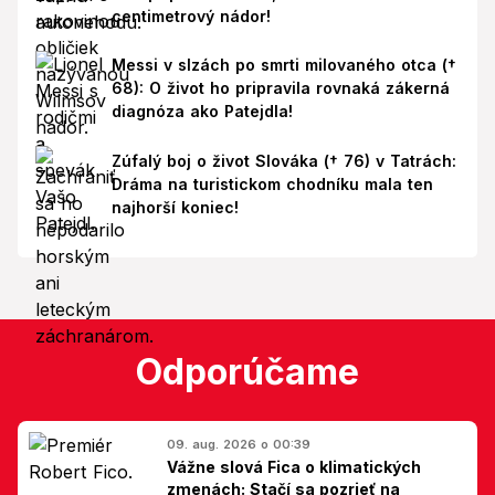
centimetrový nádor!
Messi v slzách po smrti milovaného otca (†
68): O život ho pripravila rovnaká zákerná
diagnóza ako Patejdla!
Zúfalý boj o život Slováka († 76) v Tatrách:
Dráma na turistickom chodníku mala ten
najhorší koniec!
Odporúčame
09. aug. 2026 o 00:39
Vážne slová Fica o klimatických
zmenách: Stačí sa pozrieť na