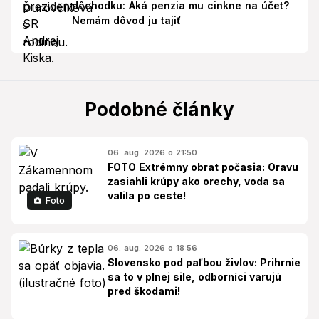
dôchodku: Aká penzia mu cinkne na účet?
Nemám dôvod ju tajiť
Podobné články
06. aug. 2026 o 21:50
FOTO Extrémny obrat počasia: Oravu
zasiahli krúpy ako orechy, voda sa
valila po ceste!
Foto
06. aug. 2026 o 18:56
Slovensko pod paľbou živlov: Prihrnie
sa to v plnej sile, odborníci varujú
pred škodami!