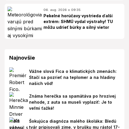
06. aug. 2026 o 09:35
Pekelné horúčavy vystrieda ďalší
extrém: SHMÚ vydal výstrahy! TU
môžu udrieť búrky a silný vietor
Najnovšie
Vážne slová Fica o klimatických zmenách:
Stačí sa pozrieť na teplomer a na hladiny
našich vôd!
Známa herečka sa spamätáva po hrozivej
nehode, z auta sa museli vyplaziť: Je to
veľmi ťažké!
Šokujúca diagnóza malého školáka: Bledú
tvár pripisovali zime, v brušku mu rástol 17-