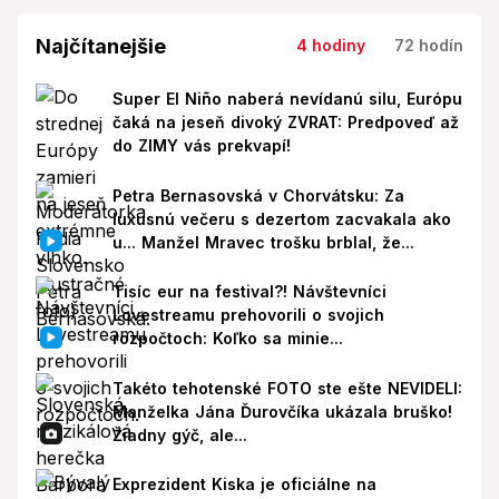
Najčítanejšie
4 hodiny
72 hodín
Super El Niño naberá nevídanú silu, Európu
čaká na jeseň divoký ZVRAT: Predpoveď až
do ZIMY vás prekvapí!
Petra Bernasovská v Chorvátsku: Za
luxusnú večeru s dezertom zacvakala ako
u... Manžel Mravec trošku brblal, že...
Tisíc eur na festival?! Návštevníci
Lovestreamu prehovorili o svojich
rozpočtoch: Koľko sa minie...
Takéto tehotenské FOTO ste ešte NEVIDELI:
Manželka Jána Ďurovčíka ukázala bruško!
Žiadny gýč, ale...
Exprezident Kiska je oficiálne na