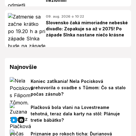
nezlomili!
09. aug. 2026 o 10:22
Slovensko čaká mimoriadne nebeské
divadlo: Zopakuje sa až v 2075! Po
západe Slnka nastane niečo krásne
Najnovšie
Koniec zatĺkania! Nela Pocisková
prehovorila o svadbe s Tůmom: Čo sa stalo
počas zásnub?
Plačková bola vlani na Lovestreame
tehotná, teraz dala karty na stôl: Plánuje
tretie bábätko?
Priznanie po rokoch ticha: Ďurianová