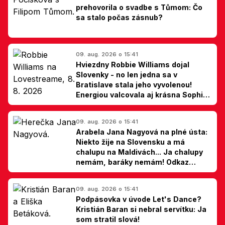
prehovorila o svadbe s Tůmom: Čo
sa stalo počas zásnub?
09. aug. 2026 o 15:41
Hviezdny Robbie Williams dojal
Slovenky - no len jedna sa v
Bratislave stala jeho vyvolenou!
Energiou valcovala aj krásna Sophie
Ellis-Bextor (foto)
09. aug. 2026 o 15:41
Arabela Jana Nagyová na plné ústa:
Niekto žije na Slovensku a má
chalupu na Maldivách... Ja chalupy
nemám, baráky nemám! Odkaz
Slovákom
09. aug. 2026 o 15:41
Podpásovka v úvode Let's Dance?
Kristián Baran si nebral servítku: Ja
som stratil slová!