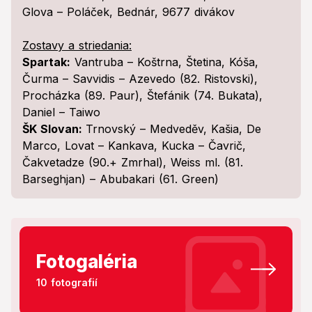
Glova – Poláček, Bednár, 9677 divákov
Zostavy a striedania:
Spartak:
Vantruba – Koštrna, Štetina, Kóša,
Čurma – Savvidis – Azevedo (82. Ristovski),
Procházka (89. Paur), Štefánik (74. Bukata),
Daniel – Taiwo
ŠK Slovan:
Trnovský – Medveděv, Kašia, De
Marco, Lovat – Kankava, Kucka – Čavrič,
Čakvetadze (90.+ Zmrhal), Weiss ml. (81.
Barseghjan) – Abubakari (61. Green)
Fotogaléria
10 fotografií