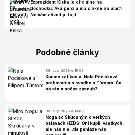
Exprezident Kiska je oficiálne na
dôchodku: Aká penzia mu cinkne na účet?
Nemám dôvod ju tajiť
Podobné články
09. aug. 2026 o 15:00
Koniec zatĺkania! Nela Pocisková
prehovorila o svadbe s Tůmom: Čo
sa stalo počas zásnub?
09. aug. 2026 o 13:00
Noga so Skúcaným o veľkých
oslavách HZDS: Oni kúpili všetkých,
ale nás nie...tie peniaze nás