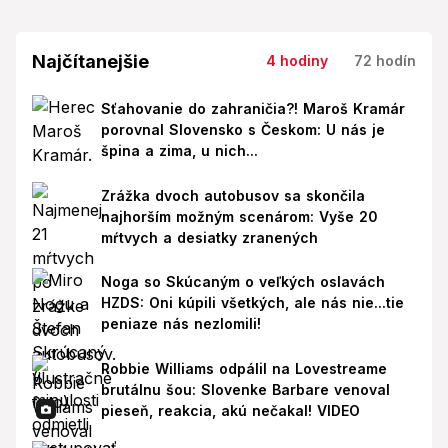
Najčítanejšie
4 hodiny
72 hodín
Sťahovanie do zahraničia?! Maroš Kramár
porovnal Slovensko s Českom: U nás je
špina a zima, u nich...
Zrážka dvoch autobusov sa skončila
najhorším možným scenárom: Vyše 20
mŕtvych a desiatky zranených
Noga so Skúcaným o veľkých oslavách
HZDS: Oni kúpili všetkých, ale nás nie...tie
peniaze nás nezlomili!
Robbie Williams odpálil na Lovestreame
brutálnu šou: Slovenke Barbare venoval
pieseň, reakcia, akú nečakal! VIDEO