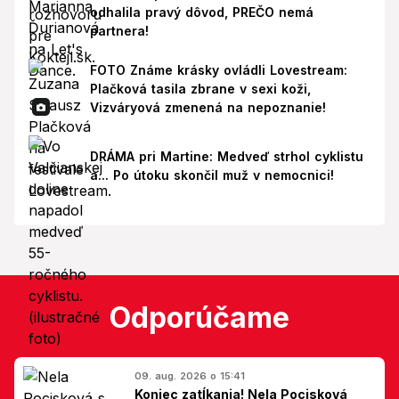
odhalila pravý dôvod, PREČO nemá
partnera!
FOTO Známe krásky ovládli Lovestream:
Plačková tasila zbrane v sexi koži,
Vizváryová zmenená na nepoznanie!
DRÁMA pri Martine: Medveď strhol cyklistu
a... Po útoku skončil muž v nemocnici!
Odporúčame
09. aug. 2026 o 15:41
Koniec zatĺkania! Nela Pocisková